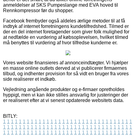
anmeldelser af SKS Pumpeslange med EVA hoved til
Rennkompressor før du shopper.
Facebook frembyder også aldeles ærlige metoder til at få
indtryk af internet forretningens kundetilfredshed. Tilmed er
der en del internet foretagender som giver folk mulighed for
at nedfælde en vurdering af købsoplevelsen, hvilket tilmed
må benyttes til vurdering af hvor tilfredse kunderne er.
Vores website finansieres af annonceindtægter. Vi hjælper
en masse online outlets derved at vi publicerer firmaernes
tilbud, og indhenter provision for så vidt en bruger fra vores
side realiserer et indkøb.
Vejledning angående produkter og e-firmaer opretholdes
hyppigt, men vi kan ikke stilles ansvarlig for justeringer der
er realiseret efter at vi senest opdaterede websitets data.
BITLY:
1
1
1
1
1
1
1
1
1
1
1
1
1
1
1
1
1
1
1
1
1
1
1
1
1
1
1
1
1
1
1
1
1
1
1
1
1
1
1
1
1
1
1
1
1
1
1
1
1
1
1
1
1
1
1
1
1
1
1
1
1
1
1
1
1
1
1
1
1
1
1
1
1
1
1
1
1
1
1
1
1
1
1
1
1
1
1
1
1
1
1
1
1
1
1
1
1
1
1