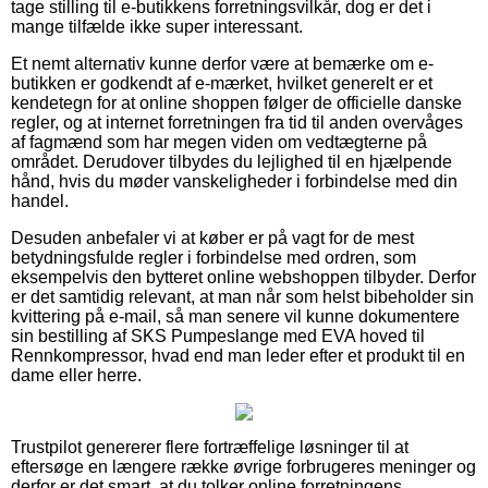
tage stilling til e-butikkens forretningsvilkår, dog er det i
mange tilfælde ikke super interessant.
Et nemt alternativ kunne derfor være at bemærke om e-
butikken er godkendt af e-mærket, hvilket generelt er et
kendetegn for at online shoppen følger de officielle danske
regler, og at internet forretningen fra tid til anden overvåges
af fagmænd som har megen viden om vedtægterne på
området. Derudover tilbydes du lejlighed til en hjælpende
hånd, hvis du møder vanskeligheder i forbindelse med din
handel.
Desuden anbefaler vi at køber er på vagt for de mest
betydningsfulde regler i forbindelse med ordren, som
eksempelvis den bytteret online webshoppen tilbyder. Derfor
er det samtidig relevant, at man når som helst bibeholder sin
kvittering på e-mail, så man senere vil kunne dokumentere
sin bestilling af SKS Pumpeslange med EVA hoved til
Rennkompressor, hvad end man leder efter et produkt til en
dame eller herre.
Trustpilot genererer flere fortræffelige løsninger til at
eftersøge en længere række øvrige forbrugeres meninger og
derfor er det smart, at du tolker online forretningens