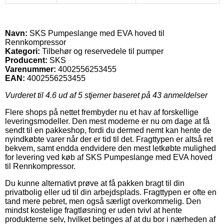
Navn:
SKS Pumpeslange med EVA hoved til
Rennkompressor
Kategori:
Tilbehør og reservedele til pumper
Producent:
SKS
Varenummer:
4002556253455
EAN:
4002556253455
Vurderet til
4.6
ud af 5 stjerner baseret på
43
anmeldelser
Flere shops på nettet frembyder nu et hav af forskellige
leveringsmodeller. Den mest moderne er nu om dage at få
sendt til en pakkeshop, fordi du dermed nemt kan hente de
nyindkøbte varer når der er tid til det. Fragttypen er altså ret
bekvem, samt endda endvidere den mest letkøbte mulighed
for levering ved køb af SKS Pumpeslange med EVA hoved
til Rennkompressor.
Du kunne alternativt prøve at få pakken bragt til din
privatbolig eller ud til din arbejdsplads. Fragttypen er ofte en
tand mere pebret, men også særligt overkommelig. Den
mindst kostelige fragtløsning er uden tvivl at hente
produkterne selv, hvilket betinges af at du bor i nærheden af