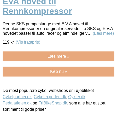
EVA hoved til
Rennkompressor
Denne SKS pumpeslange med E.V.A hoved til
Rennkompressor er en original reservedel fra SKS og E.V.A
hovedet passer til auto, racer og almindelige v…
(Læs mere)
119
kr.
(Vis fragtpris)
Læs mere »
Køb nu »
De mest populære cykel-webshops er i øjeblikket
Cykelpartner.dk
,
Cykelexperten.dk
,
Cykler.dk
,
Pedalatleten.dk
og
FriBikeShop.dk
, som alle har et stort
sortiment til gode priser.