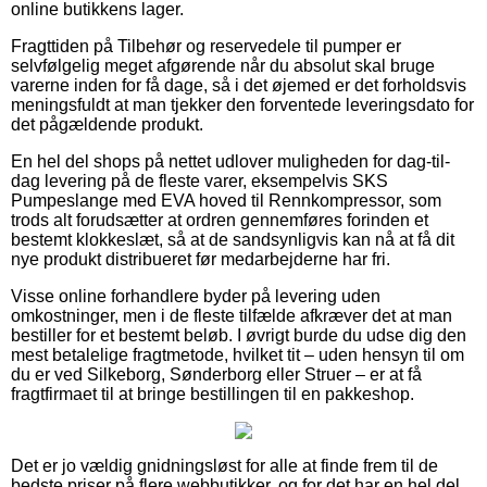
online butikkens lager.
Fragttiden på Tilbehør og reservedele til pumper er
selvfølgelig meget afgørende når du absolut skal bruge
varerne inden for få dage, så i det øjemed er det forholdsvis
meningsfuldt at man tjekker den forventede leveringsdato for
det pågældende produkt.
En hel del shops på nettet udlover muligheden for dag-til-
dag levering på de fleste varer, eksempelvis SKS
Pumpeslange med EVA hoved til Rennkompressor, som
trods alt forudsætter at ordren gennemføres forinden et
bestemt klokkeslæt, så at de sandsynligvis kan nå at få dit
nye produkt distribueret før medarbejderne har fri.
Visse online forhandlere byder på levering uden
omkostninger, men i de fleste tilfælde afkræver det at man
bestiller for et bestemt beløb. I øvrigt burde du udse dig den
mest betalelige fragtmetode, hvilket tit – uden hensyn til om
du er ved Silkeborg, Sønderborg eller Struer – er at få
fragtfirmaet til at bringe bestillingen til en pakkeshop.
Det er jo vældig gnidningsløst for alle at finde frem til de
bedste priser på flere webbutikker, og for det har en hel del