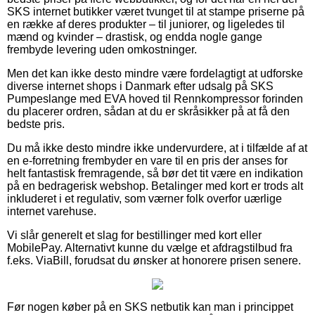
SKS internet butikker været tvunget til at stampe priserne på
en række af deres produkter – til juniorer, og ligeledes til
mænd og kvinder – drastisk, og endda nogle gange
frembyde levering uden omkostninger.
Men det kan ikke desto mindre være fordelagtigt at udforske
diverse internet shops i Danmark efter udsalg på SKS
Pumpeslange med EVA hoved til Rennkompressor forinden
du placerer ordren, sådan at du er skråsikker på at få den
bedste pris.
Du må ikke desto mindre ikke undervurdere, at i tilfælde af at
en e-forretning frembyder en vare til en pris der anses for
helt fantastisk fremragende, så bør det tit være en indikation
på en bedragerisk webshop. Betalinger med kort er trods alt
inkluderet i et regulativ, som værner folk overfor uærlige
internet varehuse.
Vi slår generelt et slag for bestillinger med kort eller
MobilePay. Alternativt kunne du vælge et afdragstilbud fra
f.eks. ViaBill, forudsat du ønsker at honorere prisen senere.
Før nogen køber på en SKS netbutik kan man i princippet