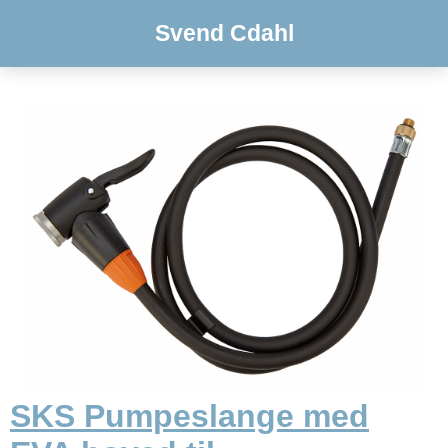
Svend Cdahl
SKS Pumpeslange med