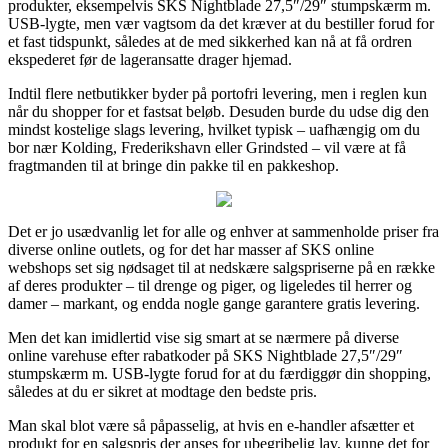
produkter, eksempelvis SKS Nightblade 27,5″/29″ stumpskærm m.
USB-lygte, men vær vagtsom da det kræver at du bestiller forud for
et fast tidspunkt, således at de med sikkerhed kan nå at få ordren
ekspederet før de lageransatte drager hjemad.
Indtil flere netbutikker byder på portofri levering, men i reglen kun
når du shopper for et fastsat beløb. Desuden burde du udse dig den
mindst kostelige slags levering, hvilket typisk – uafhængig om du
bor nær Kolding, Frederikshavn eller Grindsted – vil være at få
fragtmanden til at bringe din pakke til en pakkeshop.
Det er jo usædvanlig let for alle og enhver at sammenholde priser fra
diverse online outlets, og for det har masser af SKS online
webshops set sig nødsaget til at nedskære salgspriserne på en række
af deres produkter – til drenge og piger, og ligeledes til herrer og
damer – markant, og endda nogle gange garantere gratis levering.
Men det kan imidlertid vise sig smart at se nærmere på diverse
online varehuse efter rabatkoder på SKS Nightblade 27,5″/29″
stumpskærm m. USB-lygte forud for at du færdiggør din shopping,
således at du er sikret at modtage den bedste pris.
Man skal blot være så påpasselig, at hvis en e-handler afsætter et
produkt for en salgspris der anses for ubegribelig lav, kunne det for