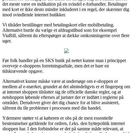
det meste være en indikation på en svindel e-forhandler. Betalinger
med kort er ikke desto mindre inkluderet i en regel, der skærmer dig
imod svindlende internet butikker.
Vi tilråder bestillinger med betalingskort eller mobilbetaling.
Alternativt burde du vælge et afdragstilbud som for eksempel
ViaBill, såfremt du efterspørger at dække omkostningerne over flere
uger.
Før folk handler på en SKS butik på nettet kunne man i princippet
overveje e-shoppens forretningsaftale, men det er bare en
tidskrævende opgave.
Alternativet kunne måske være at undersøge om e-shoppen er
medlem af e-mærket, grundet at det almindeligvis er et fingerpeg om
at internet shoppen tilslutter sig de officielle danske regler, og at
netshoppen løbende efterses af jurister der er indført i reglerne på
området. Derudover giver det dig chance for at blive assisteret,
såfremt du får problemer i processen med din handel.
Ydermere støtter vi at køberen er obs på de mest essentielle
bestemmelser gældende for ordren, f.eks. den byttepolitik internet
shoppen har. I den forbindelse er det på samme måde relevant, at