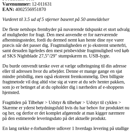
Varenummer:
12-011631
EAN:
4002556951870
Vurderet til
3.5
ud af 5 stjerner baseret på
50
anmeldelser
De fleste netshops frembyder på nuværende tidspunkt et stort udvalg
af muligheder for fragt. Den mest anvendte er for nærværende
afhentningssteder, fordi du dermed nemt kan hente dine nye varer
præcis når det passer dig. Fragtmuligheden er jo ekstremt smertefri,
samt desuden ligeledes den mest prisbevidste fragtmulighed ved køb
af SKS Nightblade 27,5″/29″ stumpskærm m. USB-lygte.
Du burde omvendt tænke over at vælge udbringning til din adresse
eller til adressen hvor du arbejder. Denne er mange gange en sjat
mindre prisbillig, men også ekstremt fremkommelig. Den billigste
fragtmetode vil dog altid vise sig at være at du selv henter pakken,
som jo er betinget af at du opholder dig i nærheden af e-shoppens
hjemsted.
Fragttiden på Tilbehør > Udstyr & tilbehør > Udstyr til cyklen >
Skærme er yderst betydningsfuld hvis du har behov for produktet nu
og her, og derfor er det komplet afgørende at man kigger nærmere
på den estimerede leveringsdato på det aktuelle produkt.
En lang række e-forhandlere udlover 1 hverdags levering på utallige