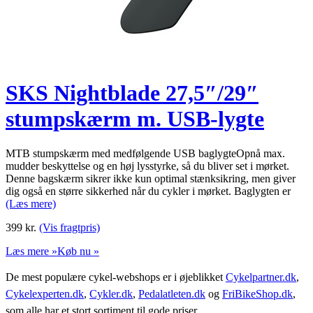
SKS Nightblade 27,5″/29″
stumpskærm m. USB-lygte
MTB stumpskærm med medfølgende USB baglygteOpnå max.
mudder beskyttelse og en høj lysstyrke, så du bliver set i mørket.
Denne bagskærm sikrer ikke kun optimal stænksikring, men giver
dig også en større sikkerhed når du cykler i mørket. Baglygten er
(Læs mere)
399
kr.
(Vis fragtpris)
Læs mere »
Køb nu »
De mest populære cykel-webshops er i øjeblikket
Cykelpartner.dk
,
Cykelexperten.dk
,
Cykler.dk
,
Pedalatleten.dk
og
FriBikeShop.dk
,
som alle har et stort sortiment til gode priser.