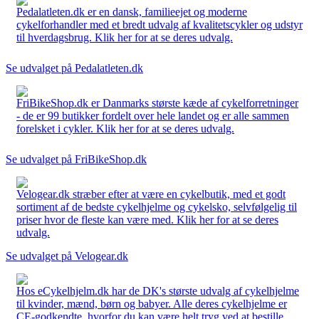
Pedalatleten.dk er en dansk, familieejet og moderne
cykelforhandler med et bredt udvalg af kvalitetscykler og udstyr
til hverdagsbrug. Klik her for at se deres udvalg.
Se udvalget på Pedalatleten.dk
FriBikeShop.dk er Danmarks største kæde af cykelforretninger
- de er 99 butikker fordelt over hele landet og er alle sammen
forelsket i cykler. Klik her for at se deres udvalg.
Se udvalget på FriBikeShop.dk
Velogear.dk stræber efter at være en cykelbutik, med et godt
sortiment af de bedste cykelhjelme og cykelsko, selvfølgelig til
priser hvor de fleste kan være med. Klik her for at se deres
udvalg.
Se udvalget på Velogear.dk
Hos eCykelhjelm.dk har de DK's største udvalg af cykelhjelme
til kvinder, mænd, børn og babyer. Alle deres cykelhjelme er
CE-godkendte, hvorfor du kan være helt tryg ved at bestille