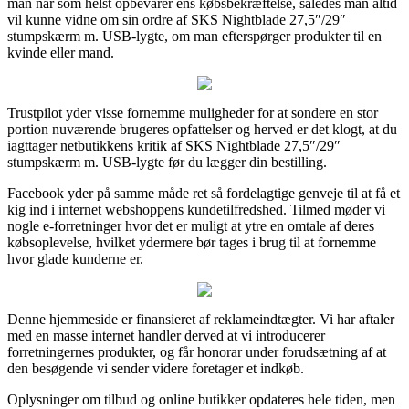
man når som helst opbevarer ens købsbekræftelse, således man altid
vil kunne vidne om sin ordre af SKS Nightblade 27,5″/29″
stumpskærm m. USB-lygte, om man efterspørger produkter til en
kvinde eller mand.
Trustpilot yder visse fornemme muligheder for at sondere en stor
portion nuværende brugeres opfattelser og herved er det klogt, at du
iagttager netbutikkens kritik af SKS Nightblade 27,5″/29″
stumpskærm m. USB-lygte før du lægger din bestilling.
Facebook yder på samme måde ret så fordelagtige genveje til at få et
kig ind i internet webshoppens kundetilfredshed. Tilmed møder vi
nogle e-forretninger hvor det er muligt at ytre en omtale af deres
købsoplevelse, hvilket ydermere bør tages i brug til at fornemme
hvor glade kunderne er.
Denne hjemmeside er finansieret af reklameindtægter. Vi har aftaler
med en masse internet handler derved at vi introducerer
forretningernes produkter, og får honorar under forudsætning af at
den besøgende vi sender videre foretager et indkøb.
Oplysninger om tilbud og online butikker opdateres hele tiden, men