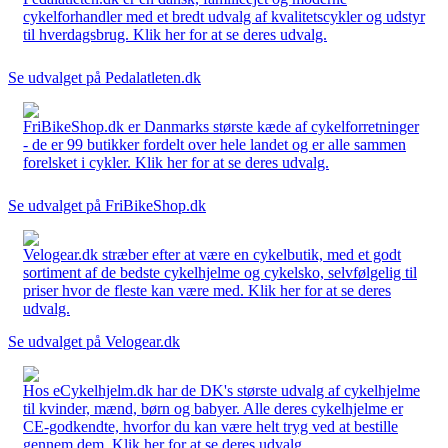
cykelforhandler med et bredt udvalg af kvalitetscykler og udstyr
til hverdagsbrug. Klik her for at se deres udvalg.
Se udvalget på Pedalatleten.dk
FriBikeShop.dk er Danmarks største kæde af cykelforretninger
- de er 99 butikker fordelt over hele landet og er alle sammen
forelsket i cykler. Klik her for at se deres udvalg.
Se udvalget på FriBikeShop.dk
Velogear.dk stræber efter at være en cykelbutik, med et godt
sortiment af de bedste cykelhjelme og cykelsko, selvfølgelig til
priser hvor de fleste kan være med. Klik her for at se deres
udvalg.
Se udvalget på Velogear.dk
Hos eCykelhjelm.dk har de DK's største udvalg af cykelhjelme
til kvinder, mænd, børn og babyer. Alle deres cykelhjelme er
CE-godkendte, hvorfor du kan være helt tryg ved at bestille
gennem dem. Klik her for at se deres udvalg.