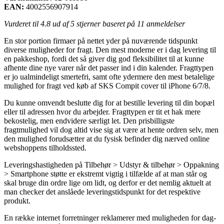
EAN:
4002556907914
Vurderet til
4.8
ud af 5 stjerner baseret på
11
anmeldelser
En stor portion firmaer på nettet yder på nuværende tidspunkt
diverse muligheder for fragt. Den mest moderne er i dag levering til
en pakkeshop, fordi det så giver dig god fleksibilitet til at kunne
afhente dine nye varer når det passer ind i din kalender. Fragttypen
er jo ualmindeligt smertefri, samt ofte ydermere den mest betalelige
mulighed for fragt ved køb af SKS Compit cover til iPhone 6/7/8.
Du kunne omvendt beslutte dig for at bestille levering til din bopæl
eller til adressen hvor du arbejder. Fragttypen er tit et hak mere
bekostelig, men endvidere særligt let. Den prisbilligste
fragtmulighed vil dog altid vise sig at være at hente ordren selv, men
den mulighed forudsætter at du fysisk befinder dig nærved online
webshoppens tilholdssted.
Leveringshastigheden på Tilbehør > Udstyr & tilbehør > Oppakning
> Smartphone støtte er ekstremt vigtig i tilfælde af at man står og
skal bruge din ordre lige om lidt, og derfor er det nemlig aktuelt at
man checker det anslåede leveringstidspunkt for det respektive
produkt.
En række internet forretninger reklamerer med muligheden for dag-