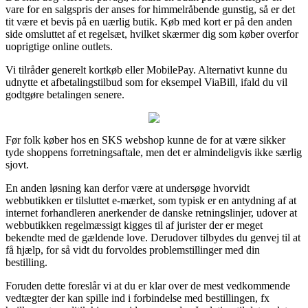
vare for en salgspris der anses for himmelråbende gunstig, så er det
tit være et bevis på en uærlig butik. Køb med kort er på den anden
side omsluttet af et regelsæt, hvilket skærmer dig som køber overfor
uoprigtige online outlets.
Vi tilråder generelt kortkøb eller MobilePay. Alternativt kunne du
udnytte et afbetalingstilbud som for eksempel ViaBill, ifald du vil
godtgøre betalingen senere.
Før folk køber hos en SKS webshop kunne de for at være sikker
tyde shoppens forretningsaftale, men det er almindeligvis ikke særlig
sjovt.
En anden løsning kan derfor være at undersøge hvorvidt
webbutikken er tilsluttet e-mærket, som typisk er en antydning af at
internet forhandleren anerkender de danske retningslinjer, udover at
webbutikken regelmæssigt kigges til af jurister der er meget
bekendte med de gældende love. Derudover tilbydes du genvej til at
få hjælp, for så vidt du forvoldes problemstillinger med din
bestilling.
Foruden dette foreslår vi at du er klar over de mest vedkommende
vedtægter der kan spille ind i forbindelse med bestillingen, fx