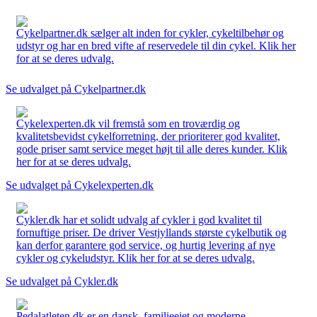
Cykelpartner.dk sælger alt inden for cykler, cykeltilbehør og
udstyr og har en bred vifte af reservedele til din cykel. Klik her
for at se deres udvalg.
Se udvalget på Cykelpartner.dk
Cykelexperten.dk vil fremstå som en troværdig og
kvalitetsbevidst cykelforretning, der prioriterer god kvalitet,
gode priser samt service meget højt til alle deres kunder. Klik
her for at se deres udvalg.
Se udvalget på Cykelexperten.dk
Cykler.dk har et solidt udvalg af cykler i god kvalitet til
fornuftige priser. De driver Vestjyllands største cykelbutik og
kan derfor garantere god service, og hurtig levering af nye
cykler og cykeludstyr. Klik her for at se deres udvalg.
Se udvalget på Cykler.dk
Pedalatleten.dk er en dansk, familieejet og moderne