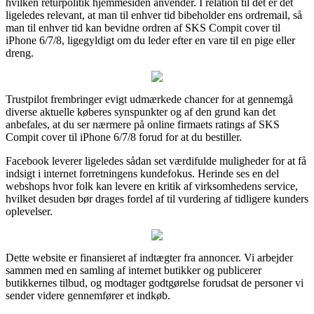
hvilken returpolitik hjemmesiden anvender. I relation til det er det
ligeledes relevant, at man til enhver tid bibeholder ens ordremail, så
man til enhver tid kan bevidne ordren af SKS Compit cover til
iPhone 6/7/8, ligegyldigt om du leder efter en vare til en pige eller
dreng.
Trustpilot frembringer evigt udmærkede chancer for at gennemgå
diverse aktuelle køberes synspunkter og af den grund kan det
anbefales, at du ser nærmere på online firmaets ratings af SKS
Compit cover til iPhone 6/7/8 forud for at du bestiller.
Facebook leverer ligeledes sådan set værdifulde muligheder for at få
indsigt i internet forretningens kundefokus. Herinde ses en del
webshops hvor folk kan levere en kritik af virksomhedens service,
hvilket desuden bør drages fordel af til vurdering af tidligere kunders
oplevelser.
Dette website er finansieret af indtægter fra annoncer. Vi arbejder
sammen med en samling af internet butikker og publicerer
butikkernes tilbud, og modtager godtgørelse forudsat de personer vi
sender videre gennemfører et indkøb.