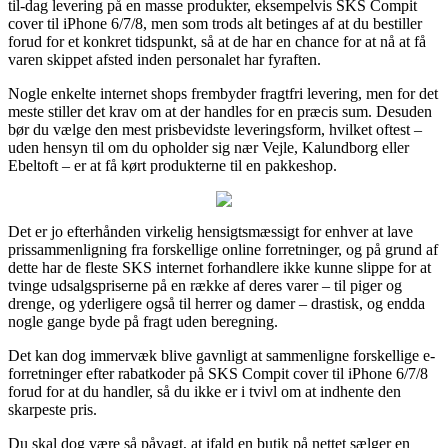
til-dag levering på en masse produkter, eksempelvis SKS Compit
cover til iPhone 6/7/8, men som trods alt betinges af at du bestiller
forud for et konkret tidspunkt, så at de har en chance for at nå at få
varen skippet afsted inden personalet har fyraften.
Nogle enkelte internet shops frembyder fragtfri levering, men for det
meste stiller det krav om at der handles for en præcis sum. Desuden
bør du vælge den mest prisbevidste leveringsform, hvilket oftest –
uden hensyn til om du opholder sig nær Vejle, Kalundborg eller
Ebeltoft – er at få kørt produkterne til en pakkeshop.
Det er jo efterhånden virkelig hensigtsmæssigt for enhver at lave
prissammenligning fra forskellige online forretninger, og på grund af
dette har de fleste SKS internet forhandlere ikke kunne slippe for at
tvinge udsalgspriserne på en række af deres varer – til piger og
drenge, og yderligere også til herrer og damer – drastisk, og endda
nogle gange byde på fragt uden beregning.
Det kan dog immervæk blive gavnligt at sammenligne forskellige e-
forretninger efter rabatkoder på SKS Compit cover til iPhone 6/7/8
forud for at du handler, så du ikke er i tvivl om at indhente den
skarpeste pris.
Du skal dog være så påvagt, at ifald en butik på nettet sælger en