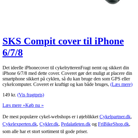
SKS Compit cover til iPhone
6/7/8
Det ideelle iPhonecover til cykelrytterenFragt nemt og sikkert din
iPhone 6/7/8 med dette cover. Coveret gør det muligt at placere din
smartphone sikkert på cyklen, så du kan bruge den som GPS eller
cykelcomputer. Coveret er kraftigt og kan både bruges,
(Læs mere)
149
kr.
(Vis fragtpris)
Læs mere »
Køb nu »
De mest populære cykel-webshops er i øjeblikket
Cykelpartner.dk
,
Cykelexperten.dk
,
Cykler.dk
,
Pedalatleten.dk
og
FriBikeShop.dk
,
som alle har et stort sortiment til gode priser.