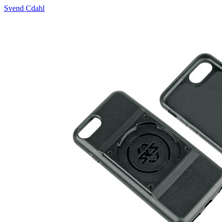
Svend Cdahl