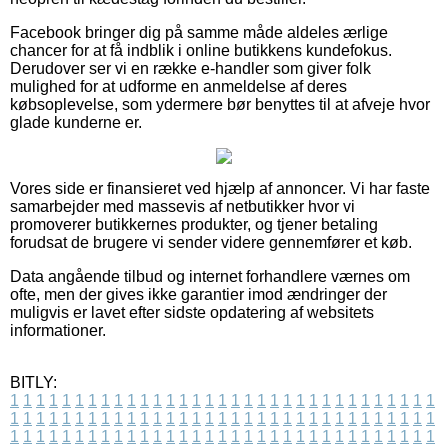
Facebook bringer dig på samme måde aldeles ærlige
chancer for at få indblik i online butikkens kundefokus.
Derudover ser vi en række e-handler som giver folk
mulighed for at udforme en anmeldelse af deres
købsoplevelse, som ydermere bør benyttes til at afveje hvor
glade kunderne er.
Vores side er finansieret ved hjælp af annoncer. Vi har faste
samarbejder med massevis af netbutikker hvor vi
promoverer butikkernes produkter, og tjener betaling
forudsat de brugere vi sender videre gennemfører et køb.
Data angående tilbud og internet forhandlere værnes om
ofte, men der gives ikke garantier imod ændringer der
muligvis er lavet efter sidste opdatering af websitets
informationer.
BITLY:
1
1
1
1
1
1
1
1
1
1
1
1
1
1
1
1
1
1
1
1
1
1
1
1
1
1
1
1
1
1
1
1
1
1
1
1
1
1
1
1
1
1
1
1
1
1
1
1
1
1
1
1
1
1
1
1
1
1
1
1
1
1
1
1
1
1
1
1
1
1
1
1
1
1
1
1
1
1
1
1
1
1
1
1
1
1
1
1
1
1
1
1
1
1
1
1
1
1
1