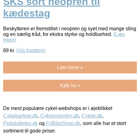
SKS sort neopren til
kædestag
Beskytteren er fremstillet i neopren og syet med mange sting
og en særlig tråd, for ekstra styrke og holdbarhed.
(Læs
mere)
89
kr.
(Vis fragtpris)
Læs mere »
Køb nu »
De mest populære cykel-webshops er i øjeblikket
Cykelpartner.dk
,
Cykelexperten.dk
,
Cykler.dk
,
Pedalatleten.dk
og
FriBikeShop.dk
, som alle har et stort
sortiment til gode priser.