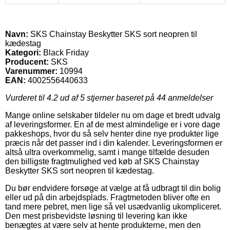
Navn:
SKS Chainstay Beskytter SKS sort neopren til
kædestag
Kategori:
Black Friday
Producent:
SKS
Varenummer:
10994
EAN:
4002556440633
Vurderet til
4.2
ud af 5 stjerner baseret på
44
anmeldelser
Mange online selskaber tildeler nu om dage et bredt udvalg
af leveringsformer. En af de mest almindelige er i vore dage
pakkeshops, hvor du så selv henter dine nye produkter lige
præcis når det passer ind i din kalender. Leveringsformen er
altså ultra overkommelig, samt i mange tilfælde desuden
den billigste fragtmulighed ved køb af SKS Chainstay
Beskytter SKS sort neopren til kædestag.
Du bør endvidere forsøge at vælge at få udbragt til din bolig
eller ud på din arbejdsplads. Fragtmetoden bliver ofte en
tand mere pebret, men lige så vel usædvanlig ukompliceret.
Den mest prisbevidste løsning til levering kan ikke
benægtes at være selv at hente produkterne, men den