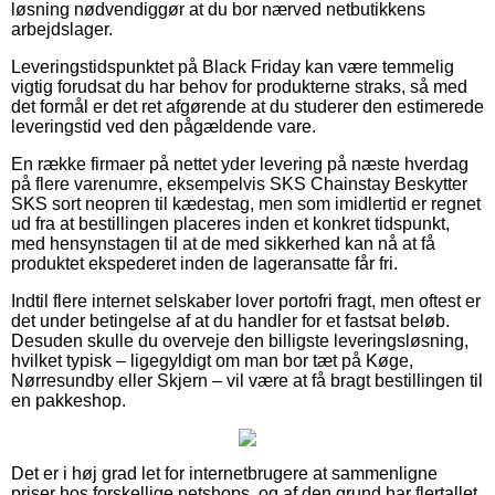
løsning nødvendiggør at du bor nærved netbutikkens
arbejdslager.
Leveringstidspunktet på Black Friday kan være temmelig
vigtig forudsat du har behov for produkterne straks, så med
det formål er det ret afgørende at du studerer den estimerede
leveringstid ved den pågældende vare.
En række firmaer på nettet yder levering på næste hverdag
på flere varenumre, eksempelvis SKS Chainstay Beskytter
SKS sort neopren til kædestag, men som imidlertid er regnet
ud fra at bestillingen placeres inden et konkret tidspunkt,
med hensynstagen til at de med sikkerhed kan nå at få
produktet ekspederet inden de lageransatte får fri.
Indtil flere internet selskaber lover portofri fragt, men oftest er
det under betingelse af at du handler for et fastsat beløb.
Desuden skulle du overveje den billigste leveringsløsning,
hvilket typisk – ligegyldigt om man bor tæt på Køge,
Nørresundby eller Skjern – vil være at få bragt bestillingen til
en pakkeshop.
Det er i høj grad let for internetbrugere at sammenligne
priser hos forskellige netshops, og af den grund har flertallet