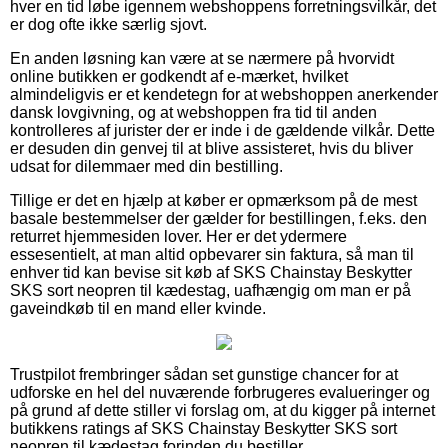
hver en tid løbe igennem webshoppens forretningsvilkår, det
er dog ofte ikke særlig sjovt.
En anden løsning kan være at se nærmere på hvorvidt
online butikken er godkendt af e-mærket, hvilket
almindeligvis er et kendetegn for at webshoppen anerkender
dansk lovgivning, og at webshoppen fra tid til anden
kontrolleres af jurister der er inde i de gældende vilkår. Dette
er desuden din genvej til at blive assisteret, hvis du bliver
udsat for dilemmaer med din bestilling.
Tillige er det en hjælp at køber er opmærksom på de mest
basale bestemmelser der gælder for bestillingen, f.eks. den
returret hjemmesiden lover. Her er det ydermere
essesentielt, at man altid opbevarer sin faktura, så man til
enhver tid kan bevise sit køb af SKS Chainstay Beskytter
SKS sort neopren til kædestag, uafhængig om man er på
gaveindkøb til en mand eller kvinde.
Trustpilot frembringer sådan set gunstige chancer for at
udforske en hel del nuværende forbrugeres evalueringer og
på grund af dette stiller vi forslag om, at du kigger på internet
butikkens ratings af SKS Chainstay Beskytter SKS sort
neopren til kædestag forinden du bestiller.