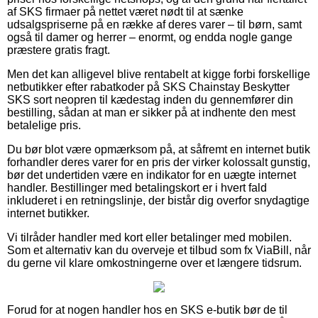
af SKS firmaer på nettet været nødt til at sænke
udsalgspriserne på en række af deres varer – til børn, samt
også til damer og herrer – enormt, og endda nogle gange
præstere gratis fragt.
Men det kan alligevel blive rentabelt at kigge forbi forskellige
netbutikker efter rabatkoder på SKS Chainstay Beskytter
SKS sort neopren til kædestag inden du gennemfører din
bestilling, sådan at man er sikker på at indhente den mest
betalelige pris.
Du bør blot være opmærksom på, at såfremt en internet butik
forhandler deres varer for en pris der virker kolossalt gunstig,
bør det undertiden være en indikator for en uægte internet
handler. Bestillinger med betalingskort er i hvert fald
inkluderet i en retningslinje, der bistår dig overfor snydagtige
internet butikker.
Vi tilråder handler med kort eller betalinger med mobilen.
Som et alternativ kan du overveje et tilbud som fx ViaBill, når
du gerne vil klare omkostningerne over et længere tidsrum.
Forud for at nogen handler hos en SKS e-butik bør de til