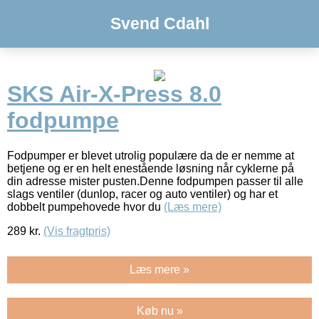
Svend Cdahl
SKS Air-X-Press 8.0
fodpumpe
Fodpumper er blevet utrolig populære da de er nemme at
betjene og er en helt enestående løsning når cyklerne på
din adresse mister pusten.Denne fodpumpen passer til alle
slags ventiler (dunlop, racer og auto ventiler) og har et
dobbelt pumpehovede hvor du
(Læs mere)
289
kr.
(Vis fragtpris)
Læs mere »
Køb nu »