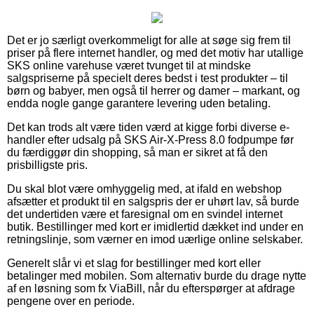
Det er jo særligt overkommeligt for alle at søge sig frem til
priser på flere internet handler, og med det motiv har utallige
SKS online varehuse været tvunget til at mindske
salgspriserne på specielt deres bedst i test produkter – til
børn og babyer, men også til herrer og damer – markant, og
endda nogle gange garantere levering uden betaling.
Det kan trods alt være tiden værd at kigge forbi diverse e-
handler efter udsalg på SKS Air-X-Press 8.0 fodpumpe før
du færdiggør din shopping, så man er sikret at få den
prisbilligste pris.
Du skal blot være omhyggelig med, at ifald en webshop
afsætter et produkt til en salgspris der er uhørt lav, så burde
det undertiden være et faresignal om en svindel internet
butik. Bestillinger med kort er imidlertid dækket ind under en
retningslinje, som værner en imod uærlige online selskaber.
Generelt slår vi et slag for bestillinger med kort eller
betalinger med mobilen. Som alternativ burde du drage nytte
af en løsning som fx ViaBill, når du efterspørger at afdrage
pengene over en periode.