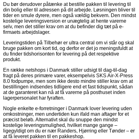
Du bør derudover påtænke at bestille pakken til levering til
din bolig eller til adressen på dit arbejde. Løsningen bliver til
tider en smule dyrere, men også vældig bekvem. Den mindst
kostelige leveringsversion er unægtelig at hente varerne
selv, men det stiller krav om at du befinder dig tæt på e-
firmaets arbejdslager.
Leveringstiden på Tilbehør er ultra central om vi står og skal
bruge pakken om kort tid, og derfor er det jo meningsfuldt at
du finder tidshorisonten for levering på det respektive
produkt.
En række netshops i Danmark stiller udsigt til dag-til-dag
fragt på deres primære varer, eksempelvis SKS Air-X-Press
8.0 fodpumpe, men som ikke desto mindre stiller krav om at
bestillingen indsendes tidligere end et fast tidspunkt, sådan
at de garanteret kan nå at få varerne på posthuset inden
lagerpersonalet har fyraften.
Nogle enkelte e-forretninger i Danmark lover levering uden
omkostninger, men undertiden kun ifald man aftager for et
præcist beløb. Alternativt skal du snuppe den mindst
kostelige leveringsmulighed, hvilket mange gange –
ligegyldigt om du er nær Randers, Hjørring eller Tønder – er
at få leveret pakken til en pakkeshop.