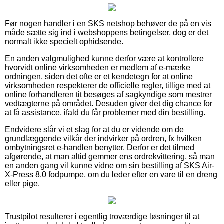
Før nogen handler i en SKS netshop behøver de på en vis
måde sætte sig ind i webshoppens betingelser, dog er det
normalt ikke specielt ophidsende.
En anden valgmulighed kunne derfor være at kontrollere
hvorvidt online virksomheden er medlem af e-mærke
ordningen, siden det ofte er et kendetegn for at online
virksomheden respekterer de officielle regler, tillige med at
online forhandleren tit besøges af sagkyndige som mestrer
vedtægterne på området. Desuden giver det dig chance for
at få assistance, ifald du får problemer med din bestilling.
Endvidere slår vi et slag for at du er vidende om de
grundlæggende vilkår der indvirker på ordren, fx hvilken
ombytningsret e-handlen benytter. Derfor er det tilmed
afgørende, at man altid gemmer ens ordrekvittering, så man
en anden gang vil kunne vidne om sin bestilling af SKS Air-
X-Press 8.0 fodpumpe, om du leder efter en vare til en dreng
eller pige.
Trustpilot resulterer i egentlig troværdige løsninger til at