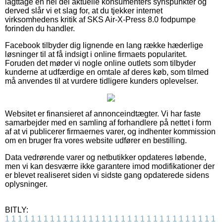
iagttage en hel del aktuelle konsumenters synspunkter og
derved slår vi et slag for, at du tjekker internet
virksomhedens kritik af SKS Air-X-Press 8.0 fodpumpe
forinden du handler.
Facebook tilbyder dig lignende en lang række hæderlige
løsninger til at få indsigt i online firmaets popularitet.
Foruden det møder vi nogle online outlets som tilbyder
kunderne at udfærdige en omtale af deres køb, som tilmed
må anvendes til at vurdere tidligere kunders oplevelser.
Websitet er finansieret af annonceindtægter. Vi har faste
samarbejder med en samling af forhandlere på nettet i form
af at vi publicerer firmaernes varer, og indhenter kommission
om en bruger fra vores website udfører en bestilling.
Data vedrørende varer og netbutikker opdateres løbende,
men vi kan desværre ikke garantere imod modifikationer der
er blevet realiseret siden vi sidste gang opdaterede sidens
oplysninger.
BITLY:
1
1
1
1
1
1
1
1
1
1
1
1
1
1
1
1
1
1
1
1
1
1
1
1
1
1
1
1
1
1
1
1
1