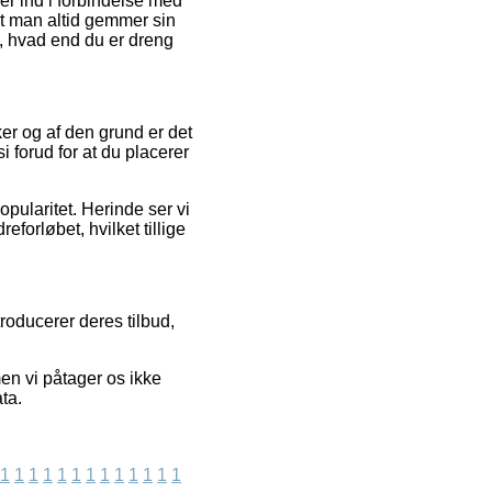
er ind i forbindelse med
 at man altid gemmer sin
i, hvad end du er dreng
ker og af den grund er det
 forud for at du placerer
pularitet. Herinde ser vi
forløbet, hvilket tillige
roducerer deres tilbud,
.
en vi påtager os ikke
ta.
1
1
1
1
1
1
1
1
1
1
1
1
1