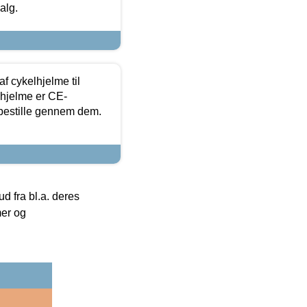
alg.
f cykelhjelme til
lhjelme er CE-
 bestille gennem dem.
 fra bl.a. deres
mer og