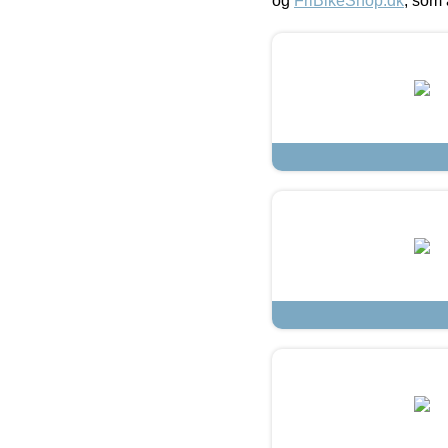
og
FriBikeShop.dk
, som 