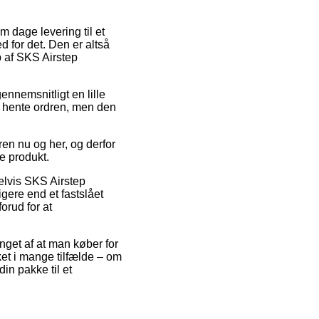
m dage levering til et
ed for det. Den er altså
b af SKS Airstep
gennemsnitligt en lille
 at hente ordren, men den
ren nu og her, og derfor
e produkt.
elvis SKS Airstep
gere end et fastslået
orud for at
nget af at man køber for
et i mange tilfælde – om
in pakke til et