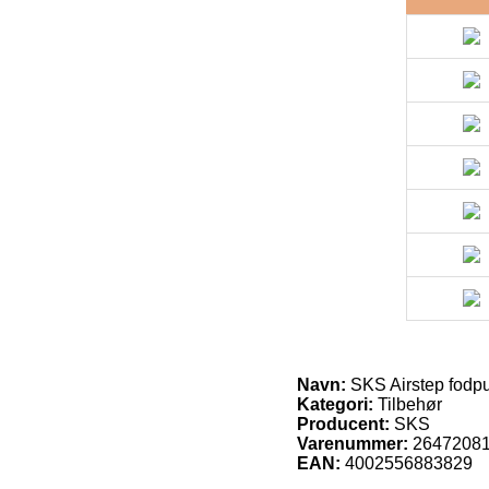
Navn:
SKS Airstep fodpu
Kategori:
Tilbehør
Producent:
SKS
Varenummer:
2647208
EAN:
4002556883829