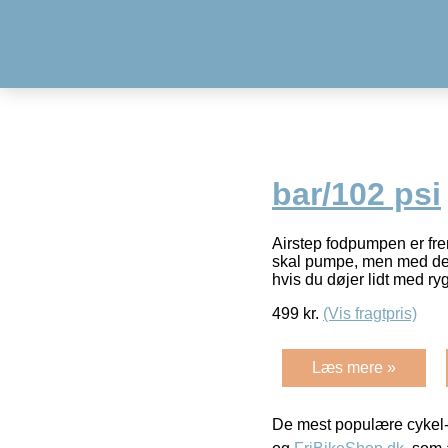
bar/102 psi
Airstep fodpumpen er fre
skal pumpe, men med denn
hvis du døjer lidt med r
499
kr.
(Vis fragtpris)
Læs mere »
De mest populære cykel-