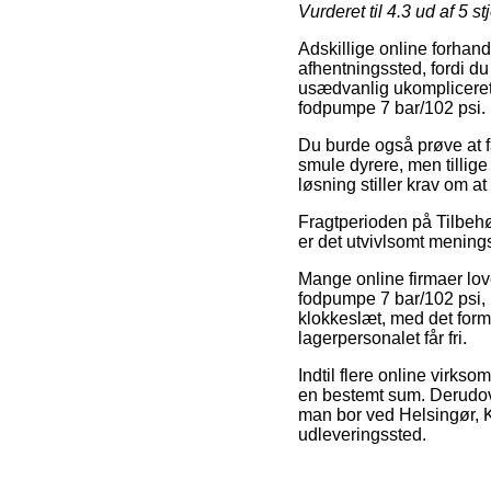
Vurderet til
4.3
ud af 5 st
Adskillige online forhand
afhentningssted, fordi du 
usædvanlig ukompliceret,
fodpumpe 7 bar/102 psi.
Du burde også prøve at få 
smule dyrere, men tillige
løsning stiller krav om a
Fragtperioden på Tilbehør
er det utvivlsomt menings
Mange online firmaer lo
fodpumpe 7 bar/102 psi, m
klokkeslæt, med det formål
lagerpersonalet får fri.
Indtil flere online virks
en bestemt sum. Derudove
man bor ved Helsingør, Ka
udleveringssted.