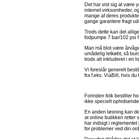
Det har vist sig at være 
internet virksomheder, o
mange af deres produkter
gange garantere fragt ud
Trods dette kan det allig
fodpumpe 7 bar/102 psi f
Man må blot være årvågen
umådelig letkøbt, så bur
trods alt inkluderet i en
Vi foreslår generelt best
fra f.eks. ViaBill, hvis d
Forinden folk bestiller 
ikke specielt ophidsende
En anden løsning kan der
at online butikken retter 
har indsigt i reglementet
for problemer ved din ord