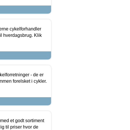
erne cykelforhandler
til hverdagsbrug. Klik
lforretninger - de er
mmen forelsket i cykler.
 med et godt sortiment
g til priser hvor de