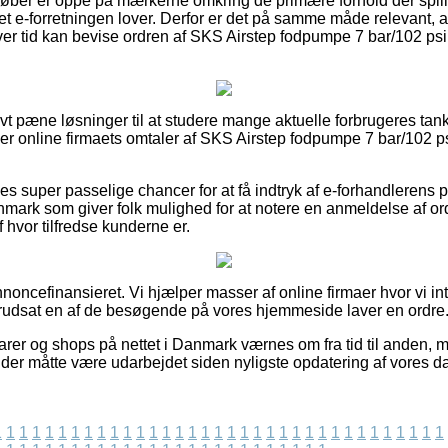
køber er oppe på mærkerne omkring de primære forhold der spill
rret e-forretningen lover. Derfor er det på samme måde relevant,
nhver tid kan bevise ordren af SKS Airstep fodpumpe 7 bar/102 ps
tivt pæne løsninger til at studere mange aktuelle forbrugeres tan
ger online firmaets omtaler af SKS Airstep fodpumpe 7 bar/102 psi
s super passelige chancer for at få indtryk af e-forhandlerens po
mark som giver folk mulighed for at notere en anmeldelse af ordre
f hvor tilfredse kunderne er.
ncefinansieret. Vi hjælper masser af online firmaer hvor vi int
rudsat en af de besøgende på vores hjemmeside laver en ordre
er og shops på nettet i Danmark værnes om fra tid til anden, m
 der måtte være udarbejdet siden nyligste opdatering af vores da
1
1
1
1
1
1
1
1
1
1
1
1
1
1
1
1
1
1
1
1
1
1
1
1
1
1
1
1
1
1
1
1
1
1
1