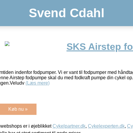
Svend Cdahl
SKS Airstep f
mtiden indenfor fodpumper. Vi er vant til fodpumper med håndta
e Airstep fodpumpe skal du med fodkraft pumpe din cykel op. D
yggen.Veludv
(Læs mere)
Køb nu »
webshops er i øjeblikket
Cykelpartner.dk
,
Cykelexperten.dk
,
Cy