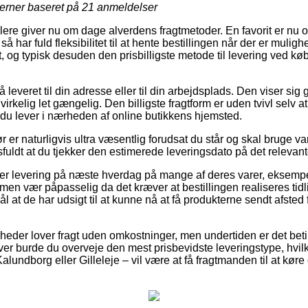
jerner baseret på
21
anmeldelser
lere giver nu om dage alverdens fragtmetoder. En favorit er nu o
så har fuld fleksibilitet til at hente bestillingen når der er muligh
 og typisk desuden den prisbilligste metode til levering ved kø
leveret til din adresse eller til din arbejdsplads. Den viser sig 
 virkelig let gængelig. Den billigste fragtform er uden tvivl selv
t du lever i nærheden af online butikkens hjemsted.
 er naturligvis ultra væsentlig forudsat du står og skal bruge va
fuldt at du tjekker den estimerede leveringsdato på det relevant
ver levering på næste hverdag på mange af deres varer, eksemp
en vær påpasselig da det kræver at bestillingen realiseres tidli
 at de har udsigt til at kunne nå at få produkterne sendt afsted f
omheder lover fragt uden omkostninger, men undertiden er det beti
r burde du overveje den mest prisbevidste leveringstype, hvilk
lundborg eller Gilleleje – vil være at få fragtmanden til at køre d