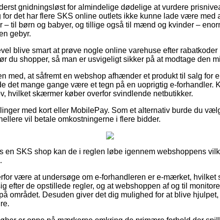
yderst gnidningsløst for almindelige dødelige at vurdere prisnive
g for det har flere SKS online outlets ikke kunne lade være med
 – til børn og babyer, og tillige også til mænd og kvinder – eno
en gebyr.
evel blive smart at prøve nogle online varehuse efter rabatkode
ør du shopper, så man er usvigeligt sikker på at modtage den min
 med, at såfremt en webshop afhænder et produkt til salg for en
de det mange gange være et tegn på en uoprigtig e-forhandler. 
 lov, hvilket skærmer køber overfor svindlende netbutikker.
illinger med kort eller MobilePay. Som et alternativ burde du væ
u hellere vil betale omkostningerne i flere bidder.
hos en SKS shop kan de i reglen løbe igennem webshoppens vilkår
.
for være at undersøge om e-forhandleren er e-mærket, hvilket 
sig efter de opstillede regler, og at webshoppen af og til monitore
 på området. Desuden giver det dig mulighed for at blive hjulpet,
re.