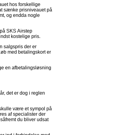
auet hos forskellige
 at sænke prisniveauet på
rmt, og endda nogle
r på SKS Airstep
dst kostelige pris.
 salgspris der er
Køb med betalingskort er
lge en afbetalingsløsning
, det er dog i reglen
skulle være et sympol på
res af specialister der
 såfremt du bliver udsat