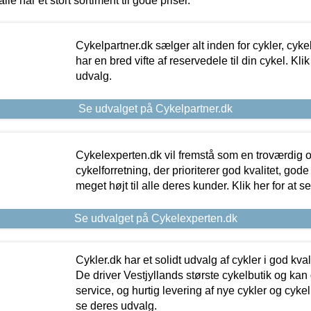
alle har et stort sortiment til gode priser.
Cykelpartner.dk sælger alt inden for cykler, cyke
har en bred vifte af reservedele til din cykel. Klik
udvalg.
Se udvalget på Cykelpartner.dk
Cykelexperten.dk vil fremstå som en troværdig o
cykelforretning, der prioriterer god kvalitet, god
meget højt til alle deres kunder. Klik her for at s
Se udvalget på Cykelexperten.dk
Cykler.dk har et solidt udvalg af cykler i god kvalit
De driver Vestjyllands største cykelbutik og kan
service, og hurtig levering af nye cykler og cykelu
se deres udvalg.