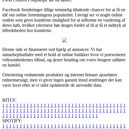
Facebook frembringer tillige temmelig tiltalende chancer for at få en
idé om online forretningens popularitet. I øvrigt ser vi nogle online
outlets som giver kunderne mulighed for at udforme en vurdering af
deres køb, hvilket ydermere bør drages fordel af til at få et indtryk af
tilfredsheden hos kunderne.
Denne side er finansieret ved hjælp af annoncer. Vi har
samarbejdsaftaler med et hold af online butikker hvor vi præsenterer
virksomhedernes tilbud, og tjener betaling om vores brugere udfører
en handel.
Orientering vedrørende produkter og internet firmaer ajourføres
rutinemæssigt, men vi giver ingen garanti imod ændringer der kan
være lavet efter at vi sidst opdaterede de anvendte data.
BITLY:
1
1
1
1
1
1
1
1
1
1
1
1
1
1
1
1
1
1
1
1
1
1
1
1
1
1
1
1
1
1
1
1
1
1
1
1
1
1
1
1
1
1
1
1
1
1
1
1
1
1
1
1
1
1
1
1
1
1
1
1
1
1
1
1
1
1
1
1
1
1
1
1
1
1
1
1
1
1
1
1
1
1
1
1
1
1
1
1
1
1
1
1
1
1
1
1
1
1
1
1
SPOTIFY:
1
1
1
1
1
1
1
1
1
1
1
1
1
1
1
1
1
1
1
1
1
1
1
1
1
1
1
1
1
1
1
1
1
1
1
1