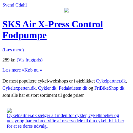
Svend Cdahl
SKS Air X-Press Control
Fodpumpe
(Læs mere)
289
kr.
(Vis fragtpris)
Læs mere »
Køb nu »
De mest populære cykel-webshops er i øjeblikket
Cykelpartner.dk
,
Cykelexperten.dk
,
Cykler.dk
,
Pedalatleten.dk
og
FriBikeShop.dk
,
som alle har et stort sortiment til gode priser.
Cykelpartner.dk sælger alt inden for cykler, cykeltilbehør og
udstyr og har en bred vifte af reservedele til din cykel. Klik her
for at se deres udvalg.