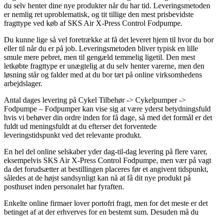
du selv henter dine nye produkter når du har tid. Leveringsmetoden
er nemlig ret uproblematisk, og tit tillige den mest prisbevidste
fragttype ved køb af SKS Air X-Press Control Fodpumpe.
Du kunne lige så vel foretrække at få det leveret hjem til hvor du bor
eller til når du er på job. Leveringsmetoden bliver typisk en lille
smule mere pebret, men til gengæld temmelig ligetil. Den mest
letkøbte fragttype er unægtelig at du selv henter varerne, men den
løsning står og falder med at du bor tæt på online virksomhedens
arbejdslager.
Antal dages levering på Cykel Tilbehør -> Cykelpumper ->
Fodpumpe – Fodpumper kan vise sig at være yderst betydningsfuld
hvis vi behøver din ordre inden for få dage, så med det formål er det
fuldt ud meningsfuldt at du efterser det forventede
leveringstidspunkt ved det relevante produkt.
En hel del online selskaber yder dag-til-dag levering på flere varer,
eksempelvis SKS Air X-Press Control Fodpumpe, men vær på vagt
da det forudsætter at bestillingen placeres før et angivent tidspunkt,
således at de højst sandsynligt kan nå at få dit nye produkt på
posthuset inden personalet har fyraften.
Enkelte online firmaer lover portofri fragt, men for det meste er det
betinget af at der erhverves for en bestemt sum. Desuden må du