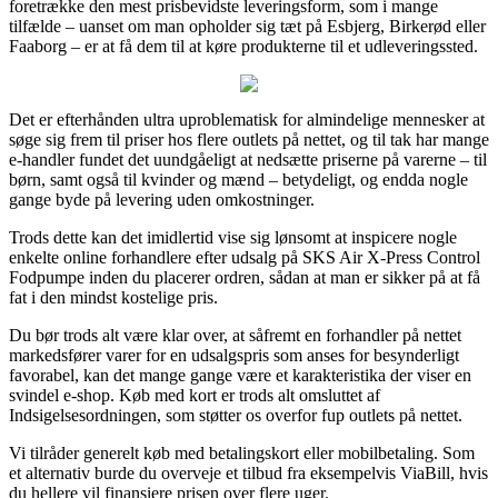
foretrække den mest prisbevidste leveringsform, som i mange
tilfælde – uanset om man opholder sig tæt på Esbjerg, Birkerød eller
Faaborg – er at få dem til at køre produkterne til et udleveringssted.
Det er efterhånden ultra uproblematisk for almindelige mennesker at
søge sig frem til priser hos flere outlets på nettet, og til tak har mange
e-handler fundet det uundgåeligt at nedsætte priserne på varerne – til
børn, samt også til kvinder og mænd – betydeligt, og endda nogle
gange byde på levering uden omkostninger.
Trods dette kan det imidlertid vise sig lønsomt at inspicere nogle
enkelte online forhandlere efter udsalg på SKS Air X-Press Control
Fodpumpe inden du placerer ordren, sådan at man er sikker på at få
fat i den mindst kostelige pris.
Du bør trods alt være klar over, at såfremt en forhandler på nettet
markedsfører varer for en udsalgspris som anses for besynderligt
favorabel, kan det mange gange være et karakteristika der viser en
svindel e-shop. Køb med kort er trods alt omsluttet af
Indsigelsesordningen, som støtter os overfor fup outlets på nettet.
Vi tilråder generelt køb med betalingskort eller mobilbetaling. Som
et alternativ burde du overveje et tilbud fra eksempelvis ViaBill, hvis
du hellere vil finansiere prisen over flere uger.