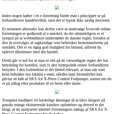
Inden nogen køber i en e-forretning burde man i princippet se på
forhandlerens handelsvilkår, men det er typisk ikke særlig morsomt.
Et nemmere alternativ kan derfor være at undersøge hvorvidt online
forretningen er godkendt af e-mærket, da det almindeligvis er et
sympol på at webbutikken understøtter de danske regler, foruden at
den tit overvåges af sagkyndige som behersker bestemmelserne på
området. Det er en rigtig god mulighed for bistand, såfremt du
oplever dilemmaer med din handel.
Dertil går vi ind for at man er obs på de væsentligste regler der har
betydning for handlen, som fx den byttepolitik online forhandleren
benytter. I den forbindelse er det tilmed relevant, at man når som
helst beholder ens faktura e-mail, således man fremadrettet kan
påvise sit køb af SKS Air X-Press Control Fodpumpe, uanset om du
er på udkig efter produkter til en herre eller dame.
Trustpilot medfører ret hæderlige løsninger til at blive klogere på
ganske mange eksisterende kunders opfattelser og derved er det
klogt, at du analyserer internet forretningens ratings af SKS Air X-
Press Control Fodpumpe før du køber.