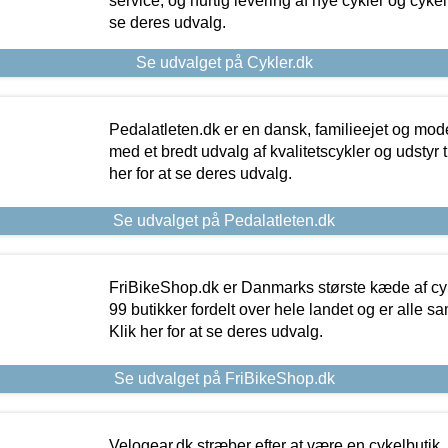
service, og hurtig levering af nye cykler og cykelu
se deres udvalg.
Se udvalget på Cykler.dk
Pedalatleten.dk er en dansk, familieejet og mod
med et bredt udvalg af kvalitetscykler og udstyr 
her for at se deres udvalg.
Se udvalget på Pedalatleten.dk
FriBikeShop.dk er Danmarks største kæde af cyke
99 butikker fordelt over hele landet og er alle sa
Klik her for at se deres udvalg.
Se udvalget på FriBikeShop.dk
Velogear.dk stræber efter at være en cykelbutik,