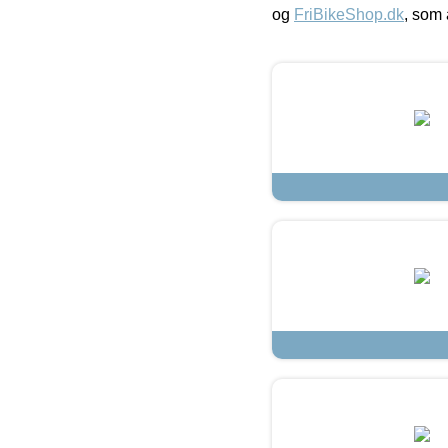
og
FriBikeShop.dk
, som 