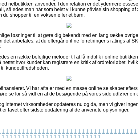
ed netbutikken anvender. I den relation er det ydermere essesent
il, således man når som helst vil kunne påvise sin shopping a
u shopper til en voksen eller et barn.
avnlige løsninger til at gøre dig bekendt med en lang række øvri
n det anbefales, at du eftergår online forretningens ratings af 
.
es en række belejlige metoder til at få indblik i online butikke
ettet hvor kunder kan registrere en kritik af ordreforløbet, hvil
ng til kundetilfredsheden.
finansieret. Vi har aftaler med en masse online selskaber efte
ørelse for så vidt en af de besøgende på vores side udfører en 
g internet virksomheder opdateres nu og da, men vi giver ingen
lt er lavet efter sidste opdatering af de anvendte oplysninger.
1
1
1
1
1
1
1
1
1
1
1
1
1
1
1
1
1
1
1
1
1
1
1
1
1
1
1
1
1
1
1
1
1
1
1
1
1
1
1
1
1
1
1
1
1
1
1
1
1
1
1
1
1
1
1
1
1
1
1
1
1