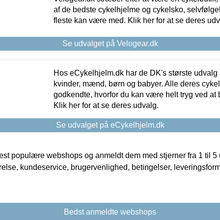
af de bedste cykelhjelme og cykelsko, selvfølgeli
fleste kan være med. Klik her for at se deres udv
Se udvalget på Velogear.dk
Hos eCykelhjelm.dk har de DK's største udvalg a
kvinder, mænd, børn og babyer. Alle deres cyke
godkendte, hvorfor du kan være helt tryg ved at
Klik her for at se deres udvalg.
Se udvalget på eCykelhjelm.dk
t populære webshops og anmeldt dem med stjerner fra 1 til 5 ud
rrelse, kundeservice, brugervenlighed, betingelser, leveringsfor
Bedst anmeldte webshops