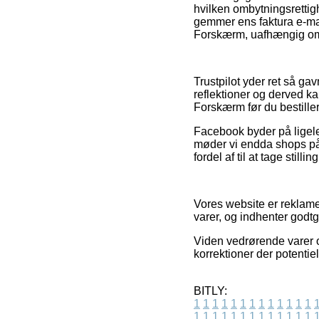
hvilken ombytningsrettigh
gemmer ens faktura e-ma
Forskærm, uafhængig om d
Trustpilot yder ret så g
reflektioner og derved ka
Forskærm før du bestiller
Facebook byder på ligeled
møder vi endda shops på n
fordel af til at tage stilli
Vores website er reklame
varer, og indhenter godtg
Viden vedrørende varer o
korrektioner der potentie
BITLY:
1
1
1
1
1
1
1
1
1
1
1
1
1
1
1
1
1
1
1
1
1
1
1
1
1
1