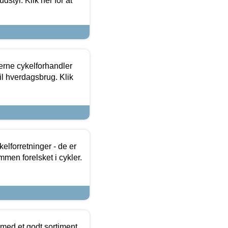
dstyr. Klik her for at
erne cykelforhandler
til hverdagsbrug. Klik
lforretninger - de er
mmen forelsket i cykler.
 med et godt sortiment