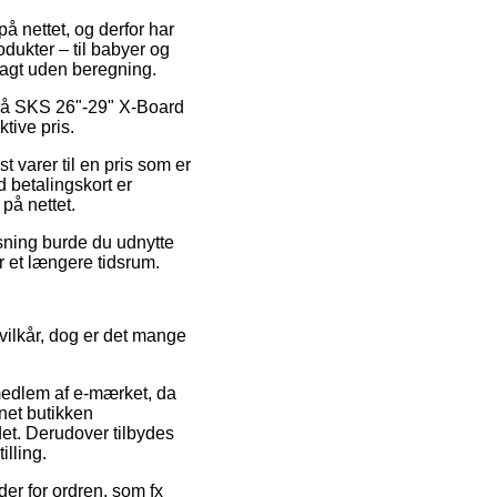
på nettet, og derfor har
odukter – til babyer og
ragt uden beregning.
d på SKS 26"-29" X-Board
tive pris.
t varer til en pris som er
 betalingskort er
 på nettet.
sning burde du udnytte
r et længere tidsrum.
vilkår, dog er det mange
medlem af e-mærket, da
rnet butikken
et. Derudover tilbydes
illing.
der for ordren, som fx