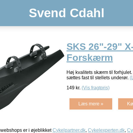
Svend Cdahl
SKS 26"-29" X
Forskærm
Høj kvalitets skærm til forhjul
sættes fast til stellets underør.
(
149
kr.
(Vis fragtpris)
Læs mere »
Kø
webshops er i øjeblikket
Cykelpartner.dk
,
Cykelexperten.dk
,
Cy