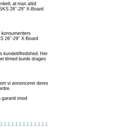
ielt, at man altid
f SKS 26"-29" X-Board
ge konsumenters
SKS 26"-29" X-Board
ns kundetilfredshed. Her
ket tilmed burde drages
rsom vi annoncerer deres
ordre.
 garanti imod
1
1
1
1
1
1
1
1
1
1
1
1
1