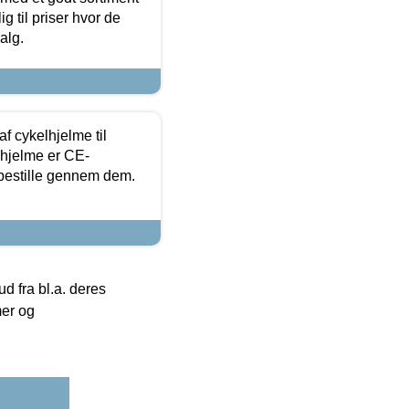
g til priser hvor de
alg.
f cykelhjelme til
lhjelme er CE-
 bestille gennem dem.
 fra bl.a. deres
mer og