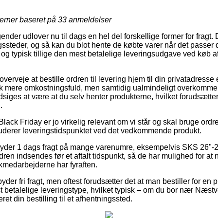
jerner baseret på
33
anmeldelser
ender udlover nu til dags en hel del forskellige former for fragt
ssteder, og så kan du blot hente de købte varer når det passer 
og typisk tillige den mest betalelige leveringsudgave ved køb 
veje at bestille ordren til levering hjem til din privatadresse el
hak mere omkostningsfuld, men samtidig ualmindeligt overkomme
siges at være at du selv henter produkterne, hvilket forudsætter
.
lack Friday er jo virkelig relevant om vi står og skal bruge ordre
 studerer leveringstidspunktet ved det vedkommende produkt.
 yder 1 dags fragt på mange varenumre, eksempelvis SKS 26"-
dren indsendes før et aftalt tidspunkt, så de har mulighed for at 
tikmedarbejderne har fyraften.
yder fri fragt, men oftest forudsætter det at man bestiller for e
 betalelige leveringstype, hvilket typisk – om du bor nær Næst
ret din bestilling til et afhentningssted.