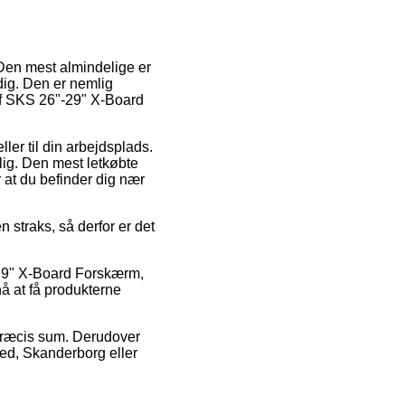
. Den mest almindelige er
dig. Den er nemlig
af SKS 26"-29" X-Board
ler til din arbejdsplads.
lig. Den mest letkøbte
 at du befinder dig nær
n straks, så derfor er det
29" X-Board Forskærm,
nå at få produkterne
n præcis sum. Derudover
ved, Skanderborg eller