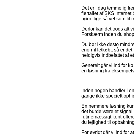
Det er i dag temmelig fre
flertallet af SKS internet
børn, lige så vel som ti
Derfor kan det trods alt 
Forskærm inden du shopper
Du bør ikke desto mindre v
enormt letkøbt, så er det
heldigvis indbefattet af 
Generelt går vi ind for 
en løsning fra eksempelv
Inden nogen handler i en
gange ikke specielt oph
En nemmere løsning kunn
det burde være et signal 
rutinemæssigt kontroller
du lejlighed til opbaknin
For øvrigt går vi ind for