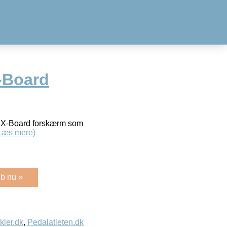
-Board
et. X-Board forskærm som
Læs mere)
b nu »
kler.dk
,
Pedalatleten.dk