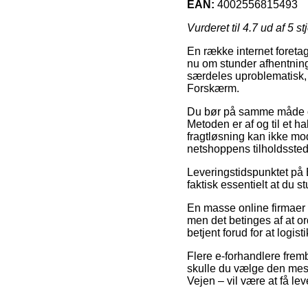
EAN:
4002556815493
Vurderet til
4.7
ud af 5 st
En række internet foretag
nu om stunder afhentning
særdeles uproblematisk, 
Forskærm.
Du bør på samme måde over
Metoden er af og til et 
fragtløsning kan ikke mod
netshoppens tilholdssted
Leveringstidspunktet på B
faktisk essentielt at du
En masse online firmaer
men det betinges af at or
betjent forud for at logis
Flere e-forhandlere fremb
skulle du vælge den mest
Vejen – vil være at få leve