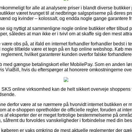
mkommeligt for alle at analysere priser i blandt diverse butikker 
 butikker været tvunget til at nedbringe salgspriserne på deres pr
l mænd og kvinder – kolossalt, og endda nogle gange garantere f
vise sig nyttigt at sammenligne nogle online butikker efter tilbu
, således at man ikke er i tvivl om at skaffe sig den mest attrak
ære obs på, at ifald en internet forhandler forhandler bedst i tes
 i nogle tilfælde være et tegn på en fup online webshop. Køb med
et reglement, hvilket garanterer kunden overfor falske forhandlere
køb med gængse betalingskort eller MobilePay. Som en anden lø
is ViaBill, hvis du efterspørger at honorere omkostningerne ove
 SKS online virksomhed kan de helt sikkert overveje shoppens 
idsende.
e derfor være at se nærmere på hvorvidt internet butikken er 
om at e-shoppen opretholder de officielle regler, foruden at inte
es af eksperter der er meget fortrolige bestemmelserne på områd
g, såfremt du forvoldes vanskeligheder i forbindelse med din best
 at køberen er vaks omkring de mest aktuelle reglementer der gæl