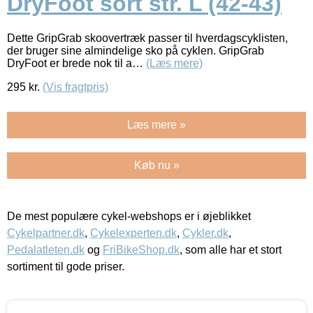
DryFoot sort str. L (42-43)
Dette GripGrab skoovertræk passer til hverdagscyklisten,
der bruger sine almindelige sko på cyklen. GripGrab
DryFoot er brede nok til a…
(Læs mere)
295
kr.
(Vis fragtpris)
Læs mere »
Køb nu »
De mest populære cykel-webshops er i øjeblikket
Cykelpartner.dk
,
Cykelexperten.dk
,
Cykler.dk
,
Pedalatleten.dk
og
FriBikeShop.dk
, som alle har et stort
sortiment til gode priser.