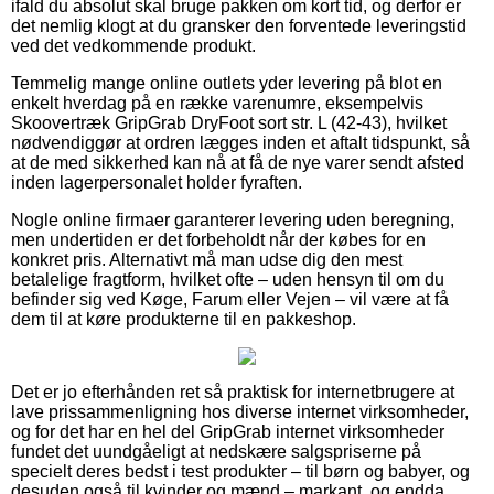
ifald du absolut skal bruge pakken om kort tid, og derfor er
det nemlig klogt at du gransker den forventede leveringstid
ved det vedkommende produkt.
Temmelig mange online outlets yder levering på blot en
enkelt hverdag på en række varenumre, eksempelvis
Skoovertræk GripGrab DryFoot sort str. L (42-43), hvilket
nødvendiggør at ordren lægges inden et aftalt tidspunkt, så
at de med sikkerhed kan nå at få de nye varer sendt afsted
inden lagerpersonalet holder fyraften.
Nogle online firmaer garanterer levering uden beregning,
men undertiden er det forbeholdt når der købes for en
konkret pris. Alternativt må man udse dig den mest
betalelige fragtform, hvilket ofte – uden hensyn til om du
befinder sig ved Køge, Farum eller Vejen – vil være at få
dem til at køre produkterne til en pakkeshop.
Det er jo efterhånden ret så praktisk for internetbrugere at
lave prissammenligning hos diverse internet virksomheder,
og for det har en hel del GripGrab internet virksomheder
fundet det uundgåeligt at nedskære salgspriserne på
specielt deres bedst i test produkter – til børn og babyer, og
desuden også til kvinder og mænd – markant, og endda