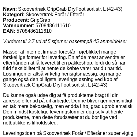
Navn:
Skoovertræk GripGrab DryFoot sort str. L (42-43)
Kategori:
Skoovertræk Forår / Efterår
Producent:
GripGrab
Varenummer:
5708486111610
EAN:
5708486111610
Vurderet til
3.7
ud af 5 stjerner baseret på
45
anmeldelser
Masser af internet firmaer foreslår i øjeblikket mange
forskellige former for levering. En af de mest anvendte er
efterhånden at få leveret til en pakkeshop, fordi du så har
fuld fleksibilitet til at hente de købte varer når du har tid.
Løsningen er altså virkelig hensigtsmæssig, og mange
gange også den billigste leveringsløsning ved køb af
Skoovertræk GripGrab DryFoot sort str. L (42-43).
Du kunne også udse dig at få produkterne bragt til din
adresse eller ud på dit arbejde. Denne bliver gennemsnitligt
en tak mere bekostelig, men endda i høj grad uproblematisk.
Den mindst kostelige leveringsform er dog selv at hente
produkterne, men dette forudsætter at du bor lige ved
netbutikkens tilholdssted.
Leveringstiden på Skoovertræk Forår / Efterår er super vigtig