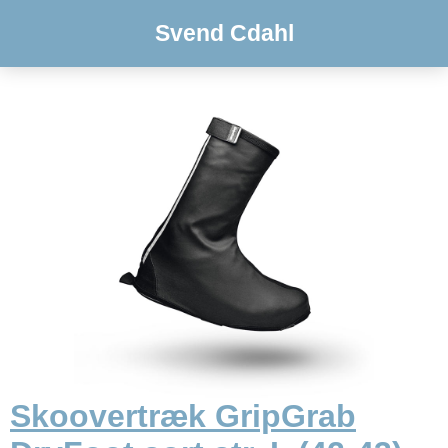
Svend Cdahl
Skoovertræk GripGrab