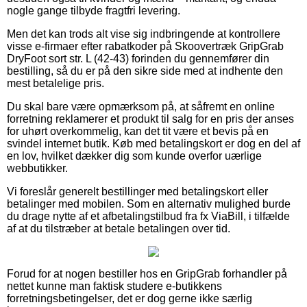
nogle gange tilbyde fragtfri levering.
Men det kan trods alt vise sig indbringende at kontrollere
visse e-firmaer efter rabatkoder på Skoovertræk GripGrab
DryFoot sort str. L (42-43) forinden du gennemfører din
bestilling, så du er på den sikre side med at indhente den
mest betalelige pris.
Du skal bare være opmærksom på, at såfremt en online
forretning reklamerer et produkt til salg for en pris der anses
for uhørt overkommelig, kan det tit være et bevis på en
svindel internet butik. Køb med betalingskort er dog en del af
en lov, hvilket dækker dig som kunde overfor uærlige
webbutikker.
Vi foreslår generelt bestillinger med betalingskort eller
betalinger med mobilen. Som en alternativ mulighed burde
du drage nytte af et afbetalingstilbud fra fx ViaBill, i tilfælde
af at du tilstræber at betale betalingen over tid.
Forud for at nogen bestiller hos en GripGrab forhandler på
nettet kunne man faktisk studere e-butikkens
forretningsbetingelser, det er dog gerne ikke særlig