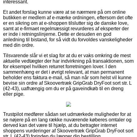
interessant.
Et andet forslag kunne være at se nærmere på om online
butikken er medlem af e-mærke ordningen, eftersom det ofte
er en sikring om at e-shoppen tilslutter sig de danske love,
samt at e-firmaet regelmæssigt revurderes af eksperter der
er inde i retningslinjerne. Dette er desuden en god
anledning til bistand, for så vidt du forvoldes vanskeligheder
med din ordre.
Tilsvarende slår vi et slag for at du er vaks omkring de mest
aktuelle vedtægter der har indvirkning på transaktionen, som
for eksempel hvilken returret forretningen lover. I den
sammenhæng er det i øvrigt relevant, at man permanent
beholder ens faktura e-mail, så man når som helst vil kunne
bevise sin ordre af Skoovertræk GripGrab DryFoot sort str. L
(42-43), uafhængig om du er på gaveindkøb til en dreng
eller pige.
Trustpilot medfører sådan set udmærkede muligheder for at
se nøjere på en lang række nuværende køberes omtaler og
derved kan det være til hjælp, at du betragter internet
shoppens vurderinger af Skoovertræk GripGrab DryFoot sort
str. L (42-43) forinden du lægger din bestilling.