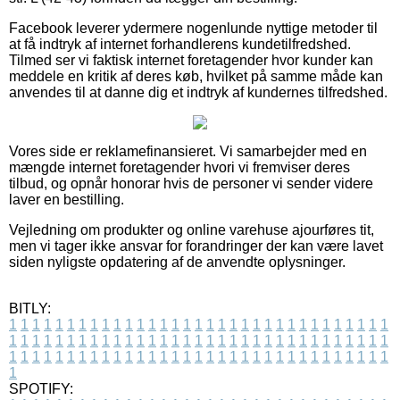
Facebook leverer ydermere nogenlunde nyttige metoder til
at få indtryk af internet forhandlerens kundetilfredshed.
Tilmed ser vi faktisk internet foretagender hvor kunder kan
meddele en kritik af deres køb, hvilket på samme måde kan
anvendes til at danne dig et indtryk af kundernes tilfredshed.
Vores side er reklamefinansieret. Vi samarbejder med en
mængde internet foretagender hvori vi fremviser deres
tilbud, og opnår honorar hvis de personer vi sender videre
laver en bestilling.
Vejledning om produkter og online varehuse ajourføres tit,
men vi tager ikke ansvar for forandringer der kan være lavet
siden nyligste opdatering af de anvendte oplysninger.
BITLY:
1
1
1
1
1
1
1
1
1
1
1
1
1
1
1
1
1
1
1
1
1
1
1
1
1
1
1
1
1
1
1
1
1
1
1
1
1
1
1
1
1
1
1
1
1
1
1
1
1
1
1
1
1
1
1
1
1
1
1
1
1
1
1
1
1
1
1
1
1
1
1
1
1
1
1
1
1
1
1
1
1
1
1
1
1
1
1
1
1
1
1
1
1
1
1
1
1
1
1
1
SPOTIFY: