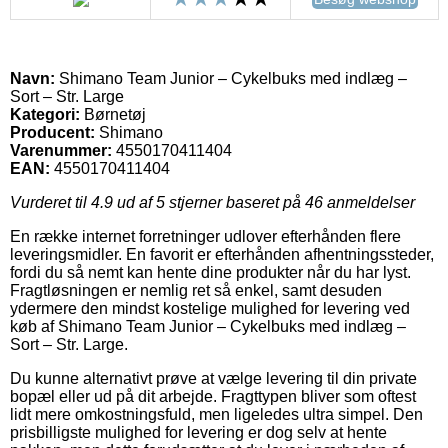
Navn:
Shimano Team Junior – Cykelbuks med indlæg –
Sort – Str. Large
Kategori:
Børnetøj
Producent:
Shimano
Varenummer:
4550170411404
EAN:
4550170411404
Vurderet til
4.9
ud af 5 stjerner baseret på
46
anmeldelser
En række internet forretninger udlover efterhånden flere
leveringsmidler. En favorit er efterhånden afhentningssteder,
fordi du så nemt kan hente dine produkter når du har lyst.
Fragtløsningen er nemlig ret så enkel, samt desuden
ydermere den mindst kostelige mulighed for levering ved
køb af Shimano Team Junior – Cykelbuks med indlæg –
Sort – Str. Large.
Du kunne alternativt prøve at vælge levering til din private
bopæl eller ud på dit arbejde. Fragttypen bliver som oftest
lidt mere omkostningsfuld, men ligeledes ultra simpel. Den
prisbilligste mulighed for levering er dog selv at hente