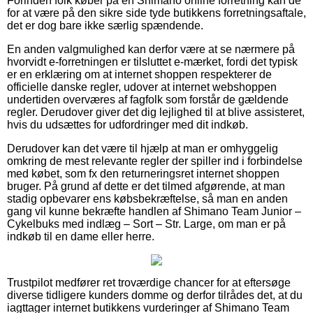
Forinden folk køber på en Shimano online forretning kan de
for at være på den sikre side tyde butikkens forretningsaftale,
det er dog bare ikke særlig spændende.
En anden valgmulighed kan derfor være at se nærmere på
hvorvidt e-forretningen er tilsluttet e-mærket, fordi det typisk
er en erklæring om at internet shoppen respekterer de
officielle danske regler, udover at internet webshoppen
undertiden overværes af fagfolk som forstår de gældende
regler. Derudover giver det dig lejlighed til at blive assisteret,
hvis du udsættes for udfordringer med dit indkøb.
Derudover kan det være til hjælp at man er omhyggelig
omkring de mest relevante regler der spiller ind i forbindelse
med købet, som fx den returneringsret internet shoppen
bruger. På grund af dette er det tilmed afgørende, at man
stadig opbevarer ens købsbekræftelse, så man en anden
gang vil kunne bekræfte handlen af Shimano Team Junior –
Cykelbuks med indlæg – Sort – Str. Large, om man er på
indkøb til en dame eller herre.
Trustpilot medfører ret troværdige chancer for at eftersøge
diverse tidligere kunders domme og derfor tilrådes det, at du
iagttager internet butikkens vurderinger af Shimano Team