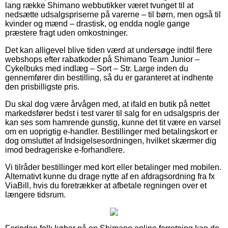
lang række Shimano webbutikker været tvunget til at
nedsætte udsalgspriserne på varerne – til børn, men også til
kvinder og mænd – drastisk, og endda nogle gange
præstere fragt uden omkostninger.
Det kan alligevel blive tiden værd at undersøge indtil flere
webshops efter rabatkoder på Shimano Team Junior –
Cykelbuks med indlæg – Sort – Str. Large inden du
gennemfører din bestilling, så du er garanteret at indhente
den prisbilligste pris.
Du skal dog være årvågen med, at ifald en butik på nettet
markedsfører bedst i test varer til salg for en udsalgspris der
kan ses som hamrende gunstig, kunne det tit være en varsel
om en uoprigtig e-handler. Bestillinger med betalingskort er
dog omsluttet af Indsigelsesordningen, hvilket skærmer dig
imod bedrageriske e-forhandlere.
Vi tilråder bestillinger med kort eller betalinger med mobilen.
Alternativt kunne du drage nytte af en afdragsordning fra fx
ViaBill, hvis du foretrækker at afbetale regningen over et
længere tidsrum.