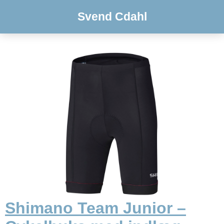
Svend Cdahl
Shimano Team Junior –