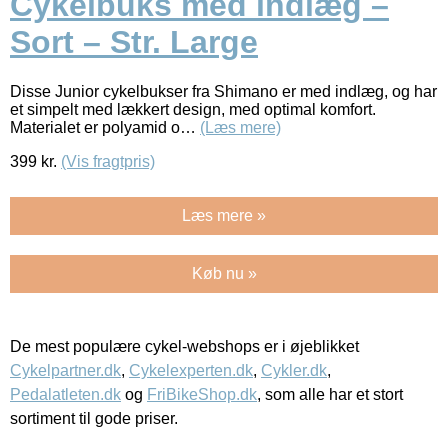
Cykelbuks med indlæg –
Sort – Str. Large
Disse Junior cykelbukser fra Shimano er med indlæg, og har
et simpelt med lækkert design, med optimal komfort.
Materialet er polyamid o…
(Læs mere)
399
kr.
(Vis fragtpris)
Læs mere »
Køb nu »
De mest populære cykel-webshops er i øjeblikket
Cykelpartner.dk
,
Cykelexperten.dk
,
Cykler.dk
,
Pedalatleten.dk
og
FriBikeShop.dk
, som alle har et stort
sortiment til gode priser.