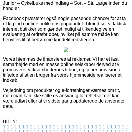
Junior – Cykelbuks med indlæg – Sort – Str. Large inden du
handler.
Facebook præsterer også nogle passende chancer for at få
et kig ind i online butikkens popularitet. Tilmed ser vi faktisk
internet butikker som gør det muligt at tilkendegive en
evaluering af ordreforløbet, hvilket på samme måde kan
benyttes til at bedømme kundetilfredsheden.
Vores hjemmeside finansieres af reklamer. Vi har et fast
samarbejde med en masse online selskaber derved at vi
promoverer virksomhedernes tilbud, og tjener provision i
tilfælde af at en bruger fra vores hjemmeside realiserer et
indkøb.
Vejledning om produkter og e-forretninger værnes om tit,
men man kan ikke stille os ansvarlig for rettelser der kan
være udført efter at vi sidste gang opdaterede de anvendte
data.
BITLY:
1
1
1
1
1
1
1
1
1
1
1
1
1
1
1
1
1
1
1
1
1
1
1
1
1
1
1
1
1
1
1
1
1