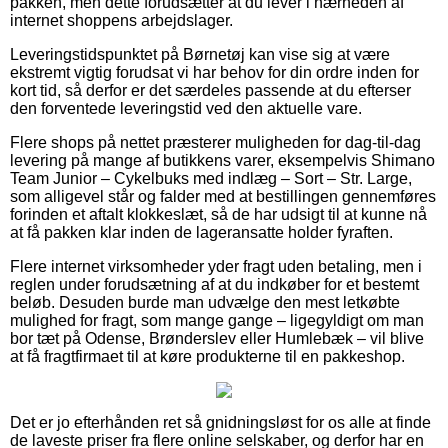
pakken, men dette forudsætter at du lever i nærheden af
internet shoppens arbejdslager.
Leveringstidspunktet på Børnetøj kan vise sig at være
ekstremt vigtig forudsat vi har behov for din ordre inden for
kort tid, så derfor er det særdeles passende at du efterser
den forventede leveringstid ved den aktuelle vare.
Flere shops på nettet præsterer muligheden for dag-til-dag
levering på mange af butikkens varer, eksempelvis Shimano
Team Junior – Cykelbuks med indlæg – Sort – Str. Large,
som alligevel står og falder med at bestillingen gennemføres
forinden et aftalt klokkeslæt, så de har udsigt til at kunne nå
at få pakken klar inden de lageransatte holder fyraften.
Flere internet virksomheder yder fragt uden betaling, men i
reglen under forudsætning af at du indkøber for et bestemt
beløb. Desuden burde man udvælge den mest letkøbte
mulighed for fragt, som mange gange – ligegyldigt om man
bor tæt på Odense, Brønderslev eller Humlebæk – vil blive
at få fragtfirmaet til at køre produkterne til en pakkeshop.
Det er jo efterhånden ret så gnidningsløst for os alle at finde
de laveste priser fra flere online selskaber, og derfor har en