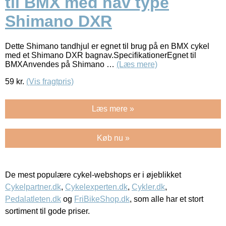
til BMX med nav type
Shimano DXR
Dette Shimano tandhjul er egnet til brug på en BMX cykel
med et Shimano DXR bagnav.SpecifikationerEgnet til
BMXAnvendes på Shimano …
(Læs mere)
59
kr.
(Vis fragtpris)
Læs mere »
Køb nu »
De mest populære cykel-webshops er i øjeblikket
Cykelpartner.dk
,
Cykelexperten.dk
,
Cykler.dk
,
Pedalatleten.dk
og
FriBikeShop.dk
, som alle har et stort
sortiment til gode priser.