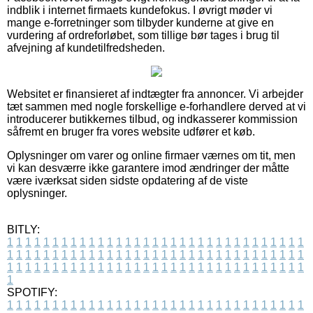
indblik i internet firmaets kundefokus. I øvrigt møder vi
mange e-forretninger som tilbyder kunderne at give en
vurdering af ordreforløbet, som tillige bør tages i brug til
afvejning af kundetilfredsheden.
Websitet er finansieret af indtægter fra annoncer. Vi arbejder
tæt sammen med nogle forskellige e-forhandlere derved at vi
introducerer butikkernes tilbud, og indkasserer kommission
såfremt en bruger fra vores website udfører et køb.
Oplysninger om varer og online firmaer værnes om tit, men
vi kan desværre ikke garantere imod ændringer der måtte
være iværksat siden sidste opdatering af de viste
oplysninger.
BITLY:
1
1
1
1
1
1
1
1
1
1
1
1
1
1
1
1
1
1
1
1
1
1
1
1
1
1
1
1
1
1
1
1
1
1
1
1
1
1
1
1
1
1
1
1
1
1
1
1
1
1
1
1
1
1
1
1
1
1
1
1
1
1
1
1
1
1
1
1
1
1
1
1
1
1
1
1
1
1
1
1
1
1
1
1
1
1
1
1
1
1
1
1
1
1
1
1
1
1
1
1
SPOTIFY:
1
1
1
1
1
1
1
1
1
1
1
1
1
1
1
1
1
1
1
1
1
1
1
1
1
1
1
1
1
1
1
1
1