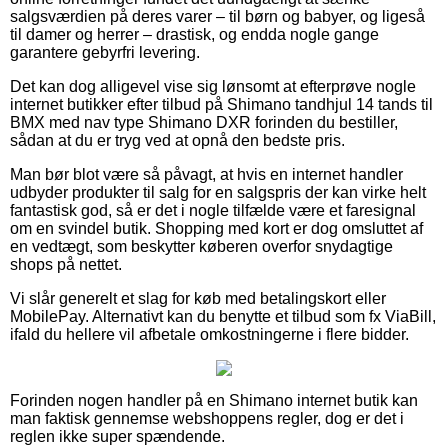
salgsværdien på deres varer – til børn og babyer, og ligeså
til damer og herrer – drastisk, og endda nogle gange
garantere gebyrfri levering.
Det kan dog alligevel vise sig lønsomt at efterprøve nogle
internet butikker efter tilbud på Shimano tandhjul 14 tands til
BMX med nav type Shimano DXR forinden du bestiller,
sådan at du er tryg ved at opnå den bedste pris.
Man bør blot være så påvagt, at hvis en internet handler
udbyder produkter til salg for en salgspris der kan virke helt
fantastisk god, så er det i nogle tilfælde være et faresignal
om en svindel butik. Shopping med kort er dog omsluttet af
en vedtægt, som beskytter køberen overfor snydagtige
shops på nettet.
Vi slår generelt et slag for køb med betalingskort eller
MobilePay. Alternativt kan du benytte et tilbud som fx ViaBill,
ifald du hellere vil afbetale omkostningerne i flere bidder.
Forinden nogen handler på en Shimano internet butik kan
man faktisk gennemse webshoppens regler, dog er det i
reglen ikke super spændende.