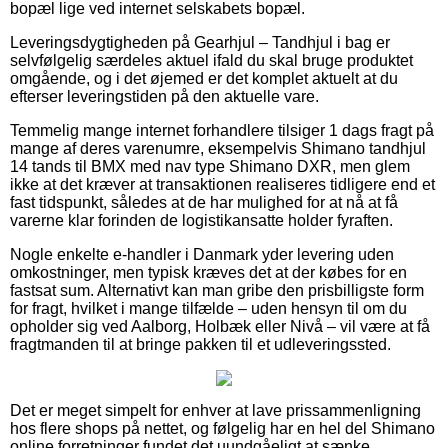
bopæl lige ved internet selskabets bopæl.
Leveringsdygtigheden på Gearhjul – Tandhjul i bag er
selvfølgelig særdeles aktuel ifald du skal bruge produktet
omgående, og i det øjemed er det komplet aktuelt at du
efterser leveringstiden på den aktuelle vare.
Temmelig mange internet forhandlere tilsiger 1 dags fragt på
mange af deres varenumre, eksempelvis Shimano tandhjul
14 tands til BMX med nav type Shimano DXR, men glem
ikke at det kræver at transaktionen realiseres tidligere end et
fast tidspunkt, således at de har mulighed for at nå at få
varerne klar forinden de logistikansatte holder fyraften.
Nogle enkelte e-handler i Danmark yder levering uden
omkostninger, men typisk kræves det at der købes for en
fastsat sum. Alternativt kan man gribe den prisbilligste form
for fragt, hvilket i mange tilfælde – uden hensyn til om du
opholder sig ved Aalborg, Holbæk eller Nivå – vil være at få
fragtmanden til at bringe pakken til et udleveringssted.
Det er meget simpelt for enhver at lave prissammenligning
hos flere shops på nettet, og følgelig har en hel del Shimano
online forretninger fundet det uundgåeligt at sænke