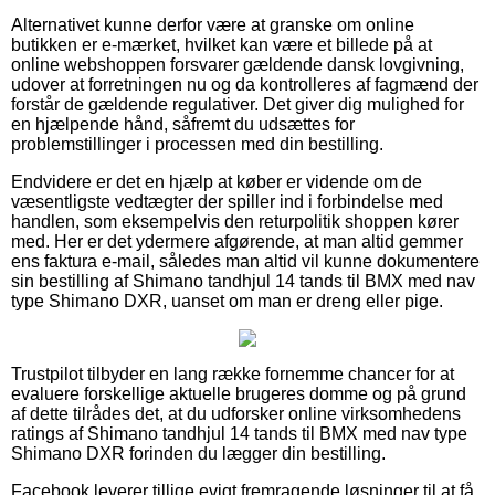
Alternativet kunne derfor være at granske om online
butikken er e-mærket, hvilket kan være et billede på at
online webshoppen forsvarer gældende dansk lovgivning,
udover at forretningen nu og da kontrolleres af fagmænd der
forstår de gældende regulativer. Det giver dig mulighed for
en hjælpende hånd, såfremt du udsættes for
problemstillinger i processen med din bestilling.
Endvidere er det en hjælp at køber er vidende om de
væsentligste vedtægter der spiller ind i forbindelse med
handlen, som eksempelvis den returpolitik shoppen kører
med. Her er det ydermere afgørende, at man altid gemmer
ens faktura e-mail, således man altid vil kunne dokumentere
sin bestilling af Shimano tandhjul 14 tands til BMX med nav
type Shimano DXR, uanset om man er dreng eller pige.
Trustpilot tilbyder en lang række fornemme chancer for at
evaluere forskellige aktuelle brugeres domme og på grund
af dette tilrådes det, at du udforsker online virksomhedens
ratings af Shimano tandhjul 14 tands til BMX med nav type
Shimano DXR forinden du lægger din bestilling.
Facebook leverer tillige evigt fremragende løsninger til at få