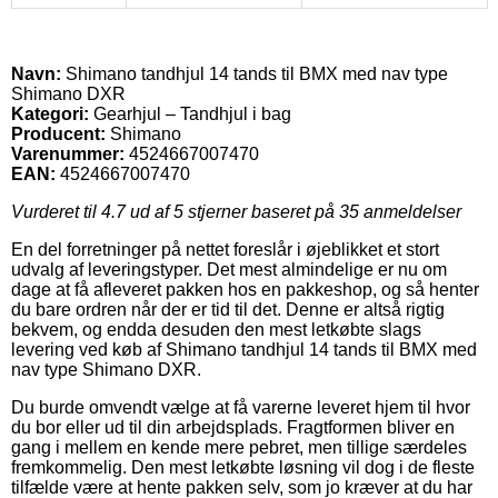
Navn:
Shimano tandhjul 14 tands til BMX med nav type
Shimano DXR
Kategori:
Gearhjul – Tandhjul i bag
Producent:
Shimano
Varenummer:
4524667007470
EAN:
4524667007470
Vurderet til
4.7
ud af 5 stjerner baseret på
35
anmeldelser
En del forretninger på nettet foreslår i øjeblikket et stort
udvalg af leveringstyper. Det mest almindelige er nu om
dage at få afleveret pakken hos en pakkeshop, og så henter
du bare ordren når der er tid til det. Denne er altså rigtig
bekvem, og endda desuden den mest letkøbte slags
levering ved køb af Shimano tandhjul 14 tands til BMX med
nav type Shimano DXR.
Du burde omvendt vælge at få varerne leveret hjem til hvor
du bor eller ud til din arbejdsplads. Fragtformen bliver en
gang i mellem en kende mere pebret, men tillige særdeles
fremkommelig. Den mest letkøbte løsning vil dog i de fleste
tilfælde være at hente pakken selv, som jo kræver at du har