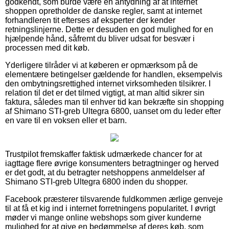
godkendt, som burde være en antydning af at internet
shoppen opretholder de danske regler, samt at internet
forhandleren tit efterses af eksperter der kender
retningslinjerne. Dette er desuden en god mulighed for en
hjælpende hånd, såfremt du bliver udsat for besvær i
processen med dit køb.
Yderligere tilråder vi at køberen er opmærksom på de
elementære betingelser gældende for handlen, eksempelvis
den ombytningsrettighed internet virksomheden tilsikrer. I
relation til det er det tilmed vigtigt, at man altid sikrer sin
faktura, således man til enhver tid kan bekræfte sin shopping
af Shimano STI-greb Ultegra 6800, uanset om du leder efter
en vare til en voksen eller et barn.
Trustpilot fremskaffer faktisk udmærkede chancer for at
iagttage flere øvrige konsumenters betragtninger og herved
er det godt, at du betragter netshoppens anmeldelser af
Shimano STI-greb Ultegra 6800 inden du shopper.
Facebook præsterer tilsvarende fuldkommen ærlige genveje
til at få et kig ind i internet forretningens popularitet. I øvrigt
møder vi mange online webshops som giver kunderne
mulighed for at give en bedømmelse af deres køb, som