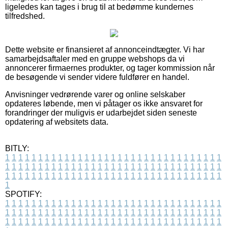
ligeledes kan tages i brug til at bedømme kundernes
tilfredshed.
Dette website er finansieret af annonceindtægter. Vi har
samarbejdsaftaler med en gruppe webshops da vi
annoncerer firmaernes produkter, og tager kommission når
de besøgende vi sender videre fuldfører en handel.
Anvisninger vedrørende varer og online selskaber
opdateres løbende, men vi påtager os ikke ansvaret for
forandringer der muligvis er udarbejdet siden seneste
opdatering af websitets data.
BITLY:
1
1
1
1
1
1
1
1
1
1
1
1
1
1
1
1
1
1
1
1
1
1
1
1
1
1
1
1
1
1
1
1
1
1
1
1
1
1
1
1
1
1
1
1
1
1
1
1
1
1
1
1
1
1
1
1
1
1
1
1
1
1
1
1
1
1
1
1
1
1
1
1
1
1
1
1
1
1
1
1
1
1
1
1
1
1
1
1
1
1
1
1
1
1
1
1
1
1
1
1
SPOTIFY:
1
1
1
1
1
1
1
1
1
1
1
1
1
1
1
1
1
1
1
1
1
1
1
1
1
1
1
1
1
1
1
1
1
1
1
1
1
1
1
1
1
1
1
1
1
1
1
1
1
1
1
1
1
1
1
1
1
1
1
1
1
1
1
1
1
1
1
1
1
1
1
1
1
1
1
1
1
1
1
1
1
1
1
1
1
1
1
1
1
1
1
1
1
1
1
1
1
1
1