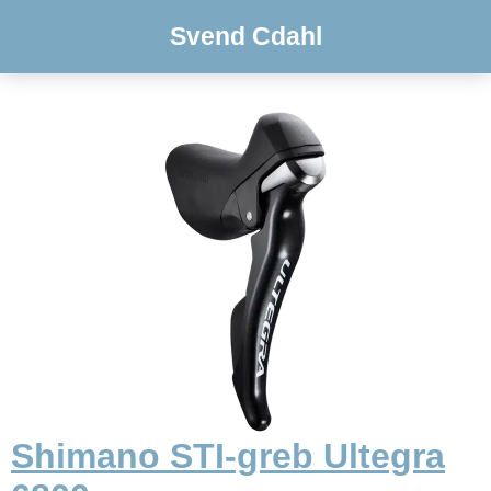
Svend Cdahl
Shimano STI-greb Ultegra