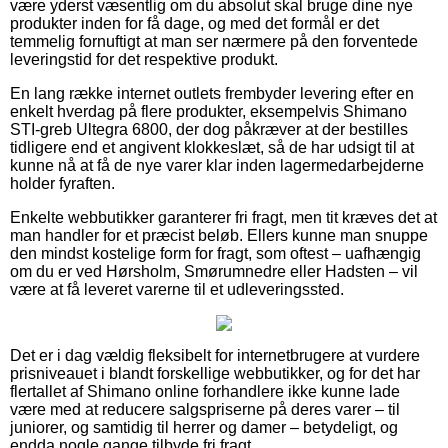
være yderst væsentlig om du absolut skal bruge dine nye
produkter inden for få dage, og med det formål er det
temmelig fornuftigt at man ser nærmere på den forventede
leveringstid for det respektive produkt.
En lang række internet outlets frembyder levering efter en
enkelt hverdag på flere produkter, eksempelvis Shimano
STI-greb Ultegra 6800, der dog påkræver at der bestilles
tidligere end et angivent klokkeslæt, så de har udsigt til at
kunne nå at få de nye varer klar inden lagermedarbejderne
holder fyraften.
Enkelte webbutikker garanterer fri fragt, men tit kræves det at
man handler for et præcist beløb. Ellers kunne man snuppe
den mindst kostelige form for fragt, som oftest – uafhængig
om du er ved Hørsholm, Smørumnedre eller Hadsten – vil
være at få leveret varerne til et udleveringssted.
Det er i dag vældig fleksibelt for internetbrugere at vurdere
prisniveauet i blandt forskellige webbutikker, og for det har
flertallet af Shimano online forhandlere ikke kunne lade
være med at reducere salgspriserne på deres varer – til
juniorer, og samtidig til herrer og damer – betydeligt, og
endda nogle gange tilbyde fri fragt.