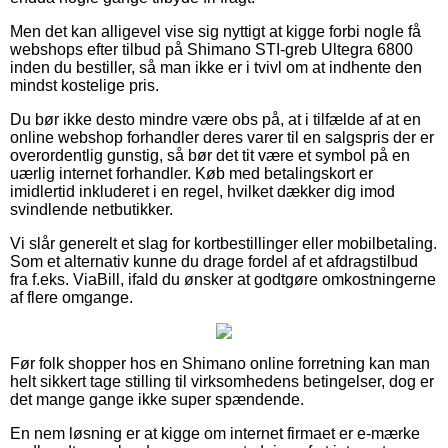
Men det kan alligevel vise sig nyttigt at kigge forbi nogle få
webshops efter tilbud på Shimano STI-greb Ultegra 6800
inden du bestiller, så man ikke er i tvivl om at indhente den
mindst kostelige pris.
Du bør ikke desto mindre være obs på, at i tilfælde af at en
online webshop forhandler deres varer til en salgspris der er
overordentlig gunstig, så bør det tit være et symbol på en
uærlig internet forhandler. Køb med betalingskort er
imidlertid inkluderet i en regel, hvilket dækker dig imod
svindlende netbutikker.
Vi slår generelt et slag for kortbestillinger eller mobilbetaling.
Som et alternativ kunne du drage fordel af et afdragstilbud
fra f.eks. ViaBill, ifald du ønsker at godtgøre omkostningerne
af flere omgange.
Før folk shopper hos en Shimano online forretning kan man
helt sikkert tage stilling til virksomhedens betingelser, dog er
det mange gange ikke super spændende.
En nem løsning er at kigge om internet firmaet er e-mærke