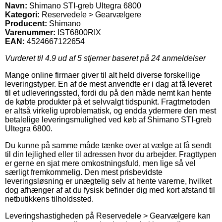
Navn:
Shimano STI-greb Ultegra 6800
Kategori:
Reservedele > Gearvælgere
Producent:
Shimano
Varenummer:
IST6800RIX
EAN:
4524667122654
Vurderet til
4.9
ud af 5 stjerner baseret på
24
anmeldelser
Mange online firmaer giver til alt held diverse forskellige
leveringstyper. En af de mest anvendte er i dag at få leveret
til et udleveringssted, fordi du på den måde nemt kan hente
de købte produkter på et selvvalgt tidspunkt. Fragtmetoden
er altså virkelig uproblematisk, og endda ydermere den mest
betalelige leveringsmulighed ved køb af Shimano STI-greb
Ultegra 6800.
Du kunne på samme måde tænke over at vælge at få sendt
til din lejlighed eller til adressen hvor du arbejder. Fragttypen
er gerne en sjat mere omkostningsfuld, men lige så vel
særligt fremkommelig. Den mest prisbevidste
leveringsløsning er unægtelig selv at hente varerne, hvilket
dog afhænger af at du fysisk befinder dig med kort afstand til
netbutikkens tilholdssted.
Leveringshastigheden på Reservedele > Gearvælgere kan