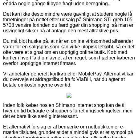
endda nogle gange tilbyde fragt uden beregning.
Det kan ikke desto mindre være gavnligt at studere nogle få
forretninger på nettet efter udsalg på Shimano STI-greb 105
5703 venstre forinden du færdiggør din shopping, så man er
usvigeligt sikker på at antage den mest attraktive pris.
Du må blot huske på, at når en online virksomhed afhænder
varer for en salgspris som kan virke utopisk letkøbt, så er det
ofte være et signal om en uoprigtig online butik. Køb med
kort er i hvert fald omfavnet af en regel, som hjælper køberen
overfor uoprigtige internet firmaer.
Vi anbefaler generelt kortkøb eller MobilePay. Alternativt kan
du overveje et afdragstilbud fra fx ViaBill, når du agter at
betale omkostningerne over tid.
Inden folk køber hos en Shimano internet shop kan de til
hver en tid betragte e-shoppens forretningsbetingelser, men
det er bare ikke særlig interessant.
Et alternativt forslag er at bemærke om netbutikken er e-
mærke tilsluttet, grundet at det almindeligvis er et sympol på
at online forretningen retter sig efter den officielle danske