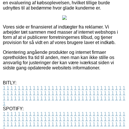
en evaluering af købsoplevelsen, hvilket tillige burde
udnyttes til at bedømme hvor glade kunderne er.
Vores side er finansieret af indtægter fra reklamer. Vi
arbejder tæt sammen med masser af internet webshops i
form af at vi publicerer forretningernes tilbud, og tjener
provision for så vidt en af vores brugere laver et indkøb.
Orientering angående produkter og internet firmaer
opretholdes fra tid til anden, men man kan ikke stille os
ansvarlig for justeringer der kan være iværksat siden vi
sidste gang opdaterede websitets informationer.
BITLY:
1
1
1
1
1
1
1
1
1
1
1
1
1
1
1
1
1
1
1
1
1
1
1
1
1
1
1
1
1
1
1
1
1
1
1
1
1
1
1
1
1
1
1
1
1
1
1
1
1
1
1
1
1
1
1
1
1
1
1
1
1
1
1
1
1
1
1
1
1
1
1
1
1
1
1
1
1
1
1
1
1
1
1
1
1
1
1
1
1
1
1
1
1
1
1
1
1
1
1
1
SPOTIFY:
1
1
1
1
1
1
1
1
1
1
1
1
1
1
1
1
1
1
1
1
1
1
1
1
1
1
1
1
1
1
1
1
1
1
1
1
1
1
1
1
1
1
1
1
1
1
1
1
1
1
1
1
1
1
1
1
1
1
1
1
1
1
1
1
1
1
1
1
1
1
1
1
1
1
1
1
1
1
1
1
1
1
1
1
1
1
1
1
1
1
1
1
1
1
1
1
1
1
1