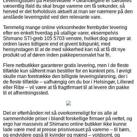
Leveringstiden på Reservedele > Gearvælgere er særdeles
væsentlig ifald du skal bruge varerne om få sekunder, så
herved er det forholdsvis aktuelt at man ser nærmere på den
anslåede leveringstid ved den relevante vare.
Temmelig mange online virksomheder frembyder levering
efter en enkelt hverdag på utallige varer, eksempelvis
Shimano STI-greb 105 5703 venstre, hvilket dog antager at
ordren laves tidligere end et givent tidspunkt, med
hensynstagen til at de med sikkerhed kan nå at få dit nye
produkt ud af døren inden pakkepersonalet har fri.
Flere netbutikker garanterer gratis levering, men i de fleste
tilfælde kun såfremt man bestiller for en konkret pris. I øvrigt
skulle man foretrække den billigste leveringsløsning, der i
de fleste tilfælde – uafhængig om du bor i Helsingør, Lillerød
eller Ribe – vil være at få fragtfirmaet til at levere din pakke
til et afhentningssted.
Det er efterhånden ret så overkommeligt for os alle at
sammenholde priser i blandt forskellige firmaer på nettet, og
ergo har massevis af Shimano online butikker ikke kunne
lade være med at presse prisniveauet på varerne – til børn,
og endvidere også til kvinder og mænd – voldsomt, og