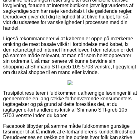
lovgivning, foruden at internet butikken jævnligt vurderes af
sagkyndige som har nøje kendskab til de gældende regler.
Derudover giver det dig lejlighed til at blive hjulpet, for så
vidt du udsættes for vanskeligheder i processen med din
handel.
Ligeså rekommanderer vi at køberen er oppe på mærkerne
omkring de mest basale vilkår i forbindelse med købet, fx
den returrettighed internet firmaet lover. I den relation er det
på samme måde relevant, at man når som helst opbevarer
sin ordremail, så man senere vil kunne bevidne sin
shopping af Shimano STI-greb 105 5703 venstre, ligegyldigt
om du skal shoppe til en mand eller kvinde.
Trustpilot resulterer i fuldkommen uafhængige løsninger til at
gennemrode en lang række forhenværende konsumenters
iagttagelser og på grund af dette foreslåes det, at du
iagttager e-forhandlerens kritik af Shimano STI-greb 105
5703 venstre inden du køber.
Facebook tilbyder på samme måde fuldkommen gunstige
løsninger til at få indtryk af e-forhandlerens kundetilfredshed.
Derudover ses en række online outlets hvor folk kan skrive