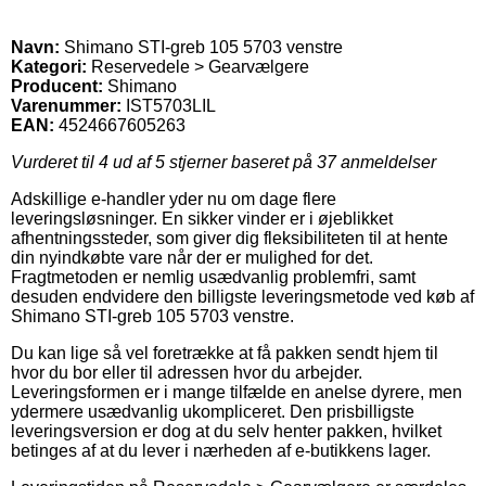
Navn:
Shimano STI-greb 105 5703 venstre
Kategori:
Reservedele > Gearvælgere
Producent:
Shimano
Varenummer:
IST5703LIL
EAN:
4524667605263
Vurderet til
4
ud af 5 stjerner baseret på
37
anmeldelser
Adskillige e-handler yder nu om dage flere
leveringsløsninger. En sikker vinder er i øjeblikket
afhentningssteder, som giver dig fleksibiliteten til at hente
din nyindkøbte vare når der er mulighed for det.
Fragtmetoden er nemlig usædvanlig problemfri, samt
desuden endvidere den billigste leveringsmetode ved køb af
Shimano STI-greb 105 5703 venstre.
Du kan lige så vel foretrække at få pakken sendt hjem til
hvor du bor eller til adressen hvor du arbejder.
Leveringsformen er i mange tilfælde en anelse dyrere, men
ydermere usædvanlig ukompliceret. Den prisbilligste
leveringsversion er dog at du selv henter pakken, hvilket
betinges af at du lever i nærheden af e-butikkens lager.