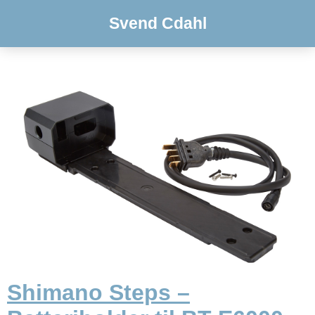
Svend Cdahl
Shimano Steps –