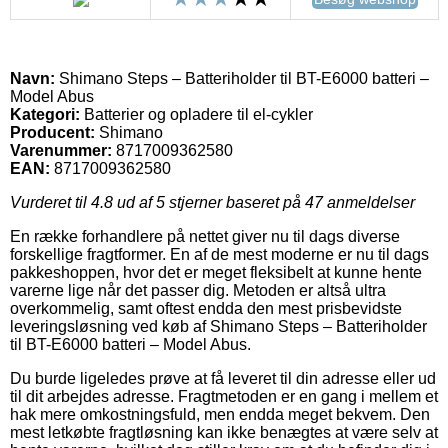
Navn:
Shimano Steps – Batteriholder til BT-E6000 batteri –
Model Abus
Kategori:
Batterier og opladere til el-cykler
Producent:
Shimano
Varenummer:
8717009362580
EAN:
8717009362580
Vurderet til
4.8
ud af 5 stjerner baseret på
47
anmeldelser
En række forhandlere på nettet giver nu til dags diverse
forskellige fragtformer. En af de mest moderne er nu til dags
pakkeshoppen, hvor det er meget fleksibelt at kunne hente
varerne lige når det passer dig. Metoden er altså ultra
overkommelig, samt oftest endda den mest prisbevidste
leveringsløsning ved køb af Shimano Steps – Batteriholder
til BT-E6000 batteri – Model Abus.
Du burde ligeledes prøve at få leveret til din adresse eller ud
til dit arbejdes adresse. Fragtmetoden er en gang i mellem et
hak mere omkostningsfuld, men endda meget bekvem. Den
mest letkøbte fragtløsning kan ikke benægtes at være selv at