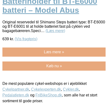
Batteriholder til BT-E6000
batteri – Model Abus
Original reservedel til Shimano Steps batteri type: BT-E6000
og BT-E6001 til at holde batteriet fast på cyklen ved
bagagebæreren.Speci…
(Læs mere)
639
kr.
(Vis fragtpris)
Læs mere »
Køb nu »
De mest populære cykel-webshops er i øjeblikket
Cykelpartner.dk
,
Cykelexperten.dk
,
Cykler.dk
,
Pedalatleten.dk
og
FriBikeShop.dk
, som alle har et stort
sortiment til gode priser.