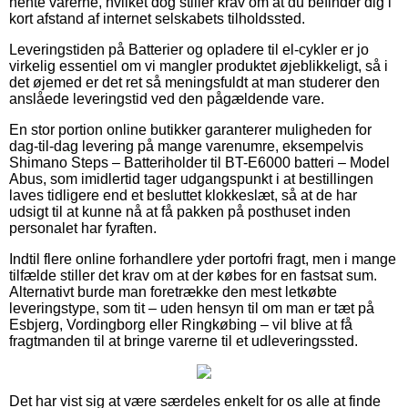
hente varerne, hvilket dog stiller krav om at du befinder dig i
kort afstand af internet selskabets tilholdssted.
Leveringstiden på Batterier og opladere til el-cykler er jo
virkelig essentiel om vi mangler produktet øjeblikkeligt, så i
det øjemed er det ret så meningsfuldt at man studerer den
anslåede leveringstid ved den pågældende vare.
En stor portion online butikker garanterer muligheden for
dag-til-dag levering på mange varenumre, eksempelvis
Shimano Steps – Batteriholder til BT-E6000 batteri – Model
Abus, som imidlertid tager udgangspunkt i at bestillingen
laves tidligere end et besluttet klokkeslæt, så at de har
udsigt til at kunne nå at få pakken på posthuset inden
personalet har fyraften.
Indtil flere online forhandlere yder portofri fragt, men i mange
tilfælde stiller det krav om at der købes for en fastsat sum.
Alternativt burde man foretrække den mest letkøbte
leveringstype, som tit – uden hensyn til om man er tæt på
Esbjerg, Vordingborg eller Ringkøbing – vil blive at få
fragtmanden til at bringe varerne til et udleveringssted.
Det har vist sig at være særdeles enkelt for os alle at finde