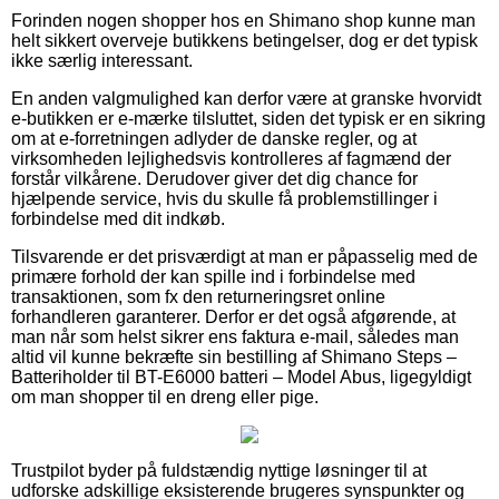
Forinden nogen shopper hos en Shimano shop kunne man
helt sikkert overveje butikkens betingelser, dog er det typisk
ikke særlig interessant.
En anden valgmulighed kan derfor være at granske hvorvidt
e-butikken er e-mærke tilsluttet, siden det typisk er en sikring
om at e-forretningen adlyder de danske regler, og at
virksomheden lejlighedsvis kontrolleres af fagmænd der
forstår vilkårene. Derudover giver det dig chance for
hjælpende service, hvis du skulle få problemstillinger i
forbindelse med dit indkøb.
Tilsvarende er det prisværdigt at man er påpasselig med de
primære forhold der kan spille ind i forbindelse med
transaktionen, som fx den returneringsret online
forhandleren garanterer. Derfor er det også afgørende, at
man når som helst sikrer ens faktura e-mail, således man
altid vil kunne bekræfte sin bestilling af Shimano Steps –
Batteriholder til BT-E6000 batteri – Model Abus, ligegyldigt
om man shopper til en dreng eller pige.
Trustpilot byder på fuldstændig nyttige løsninger til at
udforske adskillige eksisterende brugeres synspunkter og