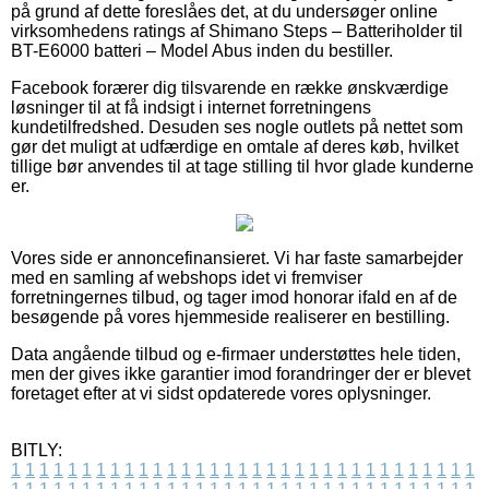
på grund af dette foreslåes det, at du undersøger online
virksomhedens ratings af Shimano Steps – Batteriholder til
BT-E6000 batteri – Model Abus inden du bestiller.
Facebook forærer dig tilsvarende en række ønskværdige
løsninger til at få indsigt i internet forretningens
kundetilfredshed. Desuden ses nogle outlets på nettet som
gør det muligt at udfærdige en omtale af deres køb, hvilket
tillige bør anvendes til at tage stilling til hvor glade kunderne
er.
Vores side er annoncefinansieret. Vi har faste samarbejder
med en samling af webshops idet vi fremviser
forretningernes tilbud, og tager imod honorar ifald en af de
besøgende på vores hjemmeside realiserer en bestilling.
Data angående tilbud og e-firmaer understøttes hele tiden,
men der gives ikke garantier imod forandringer der er blevet
foretaget efter at vi sidst opdaterede vores oplysninger.
BITLY:
1
1
1
1
1
1
1
1
1
1
1
1
1
1
1
1
1
1
1
1
1
1
1
1
1
1
1
1
1
1
1
1
1