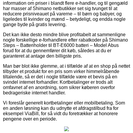
information om priser i blandt flere e-handler, og til gengæld
har masser af Shimano netbutikker set sig tvunget til at
reducere prisniveauet på varerne – til børn og babyer, og
ligeledes til kvinder og mænd – betydeligt, og endda nogle
gange byde på gratis levering.
Det kan ikke desto mindre blive profitabelt at sammenligne
nogle forskellige e-forhandlere efter rabatkoder på Shimano
Steps – Batteriholder til BT-E6000 batteri – Model Abus
forud for at du gennemfører dit køb, således at du er
garanteret at antage den billigste pris.
Man bør blot ikke glemme, at i tilfælde af at en shop på nettet
tilbyder et produkt for en pris som virker himmelråbende
tiltalende, så er det i nogle tilfælde være et bevis på en
svindel internet forhandler. Kortbetalinger er trods alt
omfavnet af en anordning, som sikrer køberen overfor
bedrageriske internet handler.
Vi foreslår generelt kortbetalinger eller mobilbetaling. Som
en anden løsning kan du udnytte et afdragstilbud fra for
eksempel ViaBill, for så vidt du foretrækker at honorere
pengene over en periode.