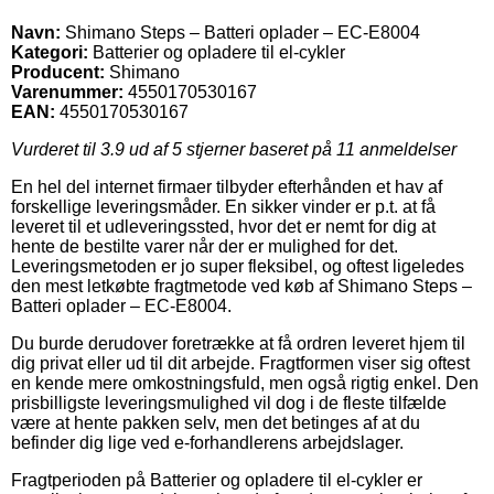
Navn:
Shimano Steps – Batteri oplader – EC-E8004
Kategori:
Batterier og opladere til el-cykler
Producent:
Shimano
Varenummer:
4550170530167
EAN:
4550170530167
Vurderet til
3.9
ud af 5 stjerner baseret på
11
anmeldelser
En hel del internet firmaer tilbyder efterhånden et hav af
forskellige leveringsmåder. En sikker vinder er p.t. at få
leveret til et udleveringssted, hvor det er nemt for dig at
hente de bestilte varer når der er mulighed for det.
Leveringsmetoden er jo super fleksibel, og oftest ligeledes
den mest letkøbte fragtmetode ved køb af Shimano Steps –
Batteri oplader – EC-E8004.
Du burde derudover foretrække at få ordren leveret hjem til
dig privat eller ud til dit arbejde. Fragtformen viser sig oftest
en kende mere omkostningsfuld, men også rigtig enkel. Den
prisbilligste leveringsmulighed vil dog i de fleste tilfælde
være at hente pakken selv, men det betinges af at du
befinder dig lige ved e-forhandlerens arbejdslager.
Fragtperioden på Batterier og opladere til el-cykler er