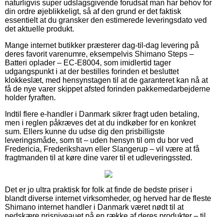
naturligvis super udslagsgivende forudsat man har behov for
din ordre øjeblikkeligt, så af den grund er det faktisk
essentielt at du gransker den estimerede leveringsdato ved
det aktuelle produkt.
Mange internet butikker præsterer dag-til-dag levering på
deres favorit varenumre, eksempelvis Shimano Steps –
Batteri oplader – EC-E8004, som imidlertid tager
udgangspunkt i at der bestilles forinden et besluttet
klokkeslæt, med hensynstagen til at de garanteret kan nå at
få de nye varer skippet afsted forinden pakkemedarbejderne
holder fyraften.
Indtil flere e-handler i Danmark sikrer fragt uden betaling,
men i reglen påkræves det at du indkøber for en konkret
sum. Ellers kunne du udse dig den prisbilligste
leveringsmåde, som tit – uden hensyn til om du bor ved
Fredericia, Frederikshavn eller Slangerup – vil være at få
fragtmanden til at køre dine varer til et udleveringssted.
Det er jo ultra praktisk for folk at finde de bedste priser i
blandt diverse internet virksomheder, og herved har de fleste
Shimano internet handler i Danmark været nødt til at
nedskære prisniveauet på en række af deres produkter – til