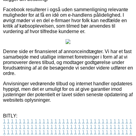
Facebook resulterer i også uden sammenligning relevante
muligheder for at få en idé om e-handlens pålidelighed. I
øvrigt møder vi en del e-firmaer hvor folk kan nedfælde en
kritik af købsoplevelsen, som tilmed bør anvendes til
vurdering af hvor tilfredse kunderne er.
Denne side er finansieret af annonceindtægter. Vi har et fast
samarbejde med utallige internet forretninger i form af at vi
promoverer deres tilbud, og modtager godtgørelse under
forudsætning af at de besøgende vi sender videre udfører en
ordre.
Anvisninger vedrørende tilbud og internet handler opdateres
hyppigt, men det er umuligt for os at give garantier imod
justeringer der potentielt er lavet siden seneste opdatering af
websitets oplysninger.
BITLY:
1
1
1
1
1
1
1
1
1
1
1
1
1
1
1
1
1
1
1
1
1
1
1
1
1
1
1
1
1
1
1
1
1
1
1
1
1
1
1
1
1
1
1
1
1
1
1
1
1
1
1
1
1
1
1
1
1
1
1
1
1
1
1
1
1
1
1
1
1
1
1
1
1
1
1
1
1
1
1
1
1
1
1
1
1
1
1
1
1
1
1
1
1
1
1
1
1
1
1