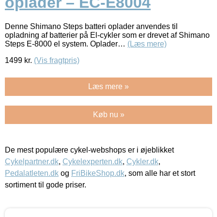
oplader – EC-E8004
Denne Shimano Steps batteri oplader anvendes til
opladning af batterier på El-cykler som er drevet af Shimano
Steps E-8000 el system. Oplader…
(Læs mere)
1499
kr.
(Vis fragtpris)
Læs mere »
Køb nu »
De mest populære cykel-webshops er i øjeblikket
Cykelpartner.dk
,
Cykelexperten.dk
,
Cykler.dk
,
Pedalatleten.dk
og
FriBikeShop.dk
, som alle har et stort
sortiment til gode priser.