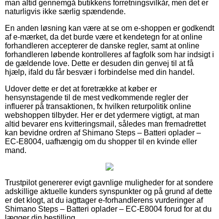
man altid gennemgå butikkens forretningsvilkår, men det er
naturligvis ikke særlig spændende.
En anden løsning kan være at se om e-shoppen er godkendt
af e-mærket, da det burde være et kendetegn for at online
forhandleren accepterer de danske regler, samt at online
forhandleren løbende kontrolleres af fagfolk som har indsigt i
de gældende love. Dette er desuden din genvej til at få
hjælp, ifald du får besvær i forbindelse med din handel.
Udover dette er det at foretrække at køber er
hensynstagende til de mest vedkommende regler der
influerer på transaktionen, fx hvilken returpolitik online
webshoppen tilbyder. Her er det ydermere vigtigt, at man
altid bevarer ens kvitteringsmail, således man fremadrettet
kan bevidne ordren af Shimano Steps – Batteri oplader –
EC-E8004, uafhængig om du shopper til en kvinde eller
mand.
Trustpilot genererer evigt gavnlige muligheder for at sondere
adskillige aktuelle kunders synspunkter og på grund af dette
er det klogt, at du iagttager e-forhandlerens vurderinger af
Shimano Steps – Batteri oplader – EC-E8004 forud for at du
lægger din bestilling.