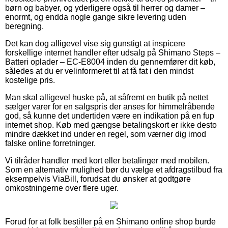
børn og babyer, og yderligere også til herrer og damer –
enormt, og endda nogle gange sikre levering uden
beregning.
Det kan dog alligevel vise sig gunstigt at inspicere
forskellige internet handler efter udsalg på Shimano Steps –
Batteri oplader – EC-E8004 inden du gennemfører dit køb,
således at du er velinformeret til at få fat i den mindst
kostelige pris.
Man skal alligevel huske på, at såfremt en butik på nettet
sælger varer for en salgspris der anses for himmelråbende
god, så kunne det undertiden være en indikation på en fup
internet shop. Køb med gængse betalingskort er ikke desto
mindre dækket ind under en regel, som værner dig imod
falske online forretninger.
Vi tilråder handler med kort eller betalinger med mobilen.
Som en alternativ mulighed bør du vælge et afdragstilbud fra
eksempelvis ViaBill, forudsat du ønsker at godtgøre
omkostningerne over flere uger.
Forud for at folk bestiller på en Shimano online shop burde