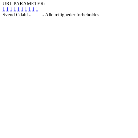
URL PARAMETER:
1
1
1
1
1
1
1
1
1
1
Svend Cdahl -
Blog
- Alle rettigheder forbeholdes