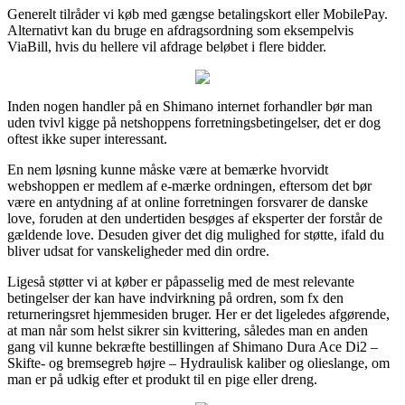
Generelt tilråder vi køb med gængse betalingskort eller MobilePay.
Alternativt kan du bruge en afdragsordning som eksempelvis
ViaBill, hvis du hellere vil afdrage beløbet i flere bidder.
Inden nogen handler på en Shimano internet forhandler bør man
uden tvivl kigge på netshoppens forretningsbetingelser, det er dog
oftest ikke super interessant.
En nem løsning kunne måske være at bemærke hvorvidt
webshoppen er medlem af e-mærke ordningen, eftersom det bør
være en antydning af at online forretningen forsvarer de danske
love, foruden at den undertiden besøges af eksperter der forstår de
gældende love. Desuden giver det dig mulighed for støtte, ifald du
bliver udsat for vanskeligheder med din ordre.
Ligeså støtter vi at køber er påpasselig med de mest relevante
betingelser der kan have indvirkning på ordren, som fx den
returneringsret hjemmesiden bruger. Her er det ligeledes afgørende,
at man når som helst sikrer sin kvittering, således man en anden
gang vil kunne bekræfte bestillingen af Shimano Dura Ace Di2 –
Skifte- og bremsegreb højre – Hydraulisk kaliber og olieslange, om
man er på udkig efter et produkt til en pige eller dreng.