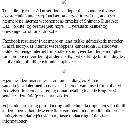
Trustpilot fører til sådan set fine løsninger til at sondere diverse
eksisterende kunders opfattelser og derved foreslår vi, at du ser
nærmere på internet webshoppens omtaler af Shimano Dura Ace
Di2 – Skifte- og bremsegreb højre – Hydraulisk kaliber og
olieslange forud for at du køber.
Facebook resulterer i ydermere en lang række udmærkede metoder
til at få indtryk af internet webshoppens kundefokus. Derudover
møder vi mange internet forhandlere som giver kunderne mulighed
for at notere en vurdering af deres køb, hvilket tillige burde udnyttes
til afvejning af tidligere kunders oplevelser.
Hjemmesiden finansieres af annonceindtægter. Vi har
samarbejdsaftaler med massevis af internet varehuse i form af at vi
fremviser firmaernes varer, og opnår betaling hvis de brugere vi
sender videre fuldfører en transaktion.
Vejledning omkring produkter og online butikker opdateres fra tid til
anden, men vi kan desværre ikke garantere imod modifikationer der
muligvis er udarbejdet siden nyligste opdatering af de viste
informationer.