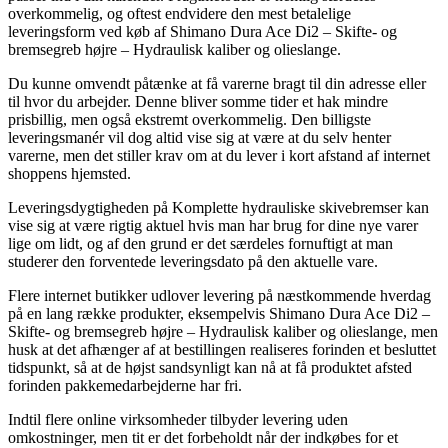
overkommelig, og oftest endvidere den mest betalelige
leveringsform ved køb af Shimano Dura Ace Di2 – Skifte- og
bremsegreb højre – Hydraulisk kaliber og olieslange.
Du kunne omvendt påtænke at få varerne bragt til din adresse eller
til hvor du arbejder. Denne bliver somme tider et hak mindre
prisbillig, men også ekstremt overkommelig. Den billigste
leveringsmanér vil dog altid vise sig at være at du selv henter
varerne, men det stiller krav om at du lever i kort afstand af internet
shoppens hjemsted.
Leveringsdygtigheden på Komplette hydrauliske skivebremser kan
vise sig at være rigtig aktuel hvis man har brug for dine nye varer
lige om lidt, og af den grund er det særdeles fornuftigt at man
studerer den forventede leveringsdato på den aktuelle vare.
Flere internet butikker udlover levering på næstkommende hverdag
på en lang række produkter, eksempelvis Shimano Dura Ace Di2 –
Skifte- og bremsegreb højre – Hydraulisk kaliber og olieslange, men
husk at det afhænger af at bestillingen realiseres forinden et besluttet
tidspunkt, så at de højst sandsynligt kan nå at få produktet afsted
forinden pakkemedarbejderne har fri.
Indtil flere online virksomheder tilbyder levering uden
omkostninger, men tit er det forbeholdt når der indkøbes for et