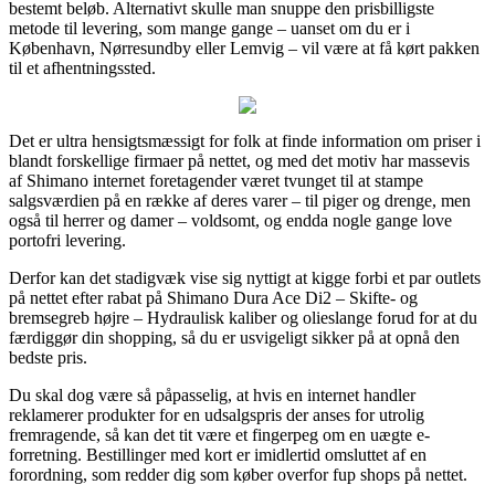
bestemt beløb. Alternativt skulle man snuppe den prisbilligste
metode til levering, som mange gange – uanset om du er i
København, Nørresundby eller Lemvig – vil være at få kørt pakken
til et afhentningssted.
Det er ultra hensigtsmæssigt for folk at finde information om priser i
blandt forskellige firmaer på nettet, og med det motiv har massevis
af Shimano internet foretagender været tvunget til at stampe
salgsværdien på en række af deres varer – til piger og drenge, men
også til herrer og damer – voldsomt, og endda nogle gange love
portofri levering.
Derfor kan det stadigvæk vise sig nyttigt at kigge forbi et par outlets
på nettet efter rabat på Shimano Dura Ace Di2 – Skifte- og
bremsegreb højre – Hydraulisk kaliber og olieslange forud for at du
færdiggør din shopping, så du er usvigeligt sikker på at opnå den
bedste pris.
Du skal dog være så påpasselig, at hvis en internet handler
reklamerer produkter for en udsalgspris der anses for utrolig
fremragende, så kan det tit være et fingerpeg om en uægte e-
forretning. Bestillinger med kort er imidlertid omsluttet af en
forordning, som redder dig som køber overfor fup shops på nettet.