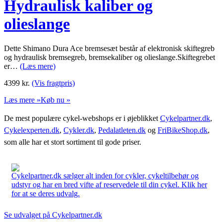
Hydraulisk kaliber og
olieslange
Dette Shimano Dura Ace bremsesæt består af elektronisk skiftegreb
og hydraulisk bremsegreb, bremsekaliber og olieslange.Skiftegrebet
er…
(Læs mere)
4399
kr.
(Vis fragtpris)
Læs mere »
Køb nu »
De mest populære cykel-webshops er i øjeblikket
Cykelpartner.dk
,
Cykelexperten.dk
,
Cykler.dk
,
Pedalatleten.dk
og
FriBikeShop.dk
,
som alle har et stort sortiment til gode priser.
Cykelpartner.dk sælger alt inden for cykler, cykeltilbehør og
udstyr og har en bred vifte af reservedele til din cykel. Klik her
for at se deres udvalg.
Se udvalget på Cykelpartner.dk