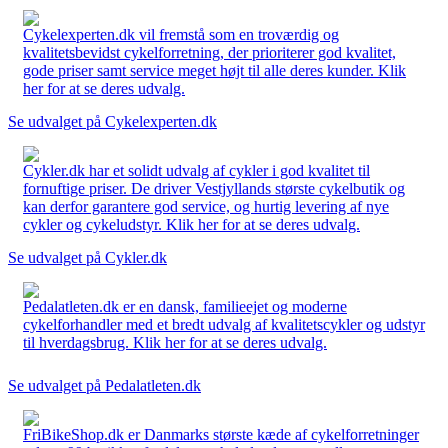
Cykelexperten.dk vil fremstå som en troværdig og
kvalitetsbevidst cykelforretning, der prioriterer god kvalitet,
gode priser samt service meget højt til alle deres kunder. Klik
her for at se deres udvalg.
Se udvalget på Cykelexperten.dk
Cykler.dk har et solidt udvalg af cykler i god kvalitet til
fornuftige priser. De driver Vestjyllands største cykelbutik og
kan derfor garantere god service, og hurtig levering af nye
cykler og cykeludstyr. Klik her for at se deres udvalg.
Se udvalget på Cykler.dk
Pedalatleten.dk er en dansk, familieejet og moderne
cykelforhandler med et bredt udvalg af kvalitetscykler og udstyr
til hverdagsbrug. Klik her for at se deres udvalg.
Se udvalget på Pedalatleten.dk
FriBikeShop.dk er Danmarks største kæde af cykelforretninger