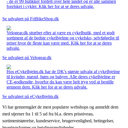
- de er 99 butikker fordelt over hele landet og er alle sammen
forelsket i cykler. Klik her for at se deres udvalg.
Se udvalget på FriBikeShop.dk
Velogear.dk stræber efter at være en cykelbutik, med et godt
sortiment af de bedste cykelhjelme og cykelsko, selvfølgelig til
priser hvor de fleste kan være med. Klik her for at se deres
udvalg.
Se udvalget på Velogear.dk
Hos eCykelhjelm.dk har de DK's største udvalg af cykelhjelme
til kvinder, mænd, børn og babyer. Alle deres cykelhjelme er
CE-godkendte, hvorfor du kan være helt tryg ved at bestille
gennem dem. Klik her for at se deres udvalg.
Se udvalget på eCykelhjelm.dk
Vi har gennemgået de mest populære webshops og anmeldt dem
med stjerner fra 1 til 5 ud fra bl.a. deres prisniveau,
sortimentstørrelse, kundeservice, brugervenlighed, betingelser,
leveringsformer og betalingsmuligheder.