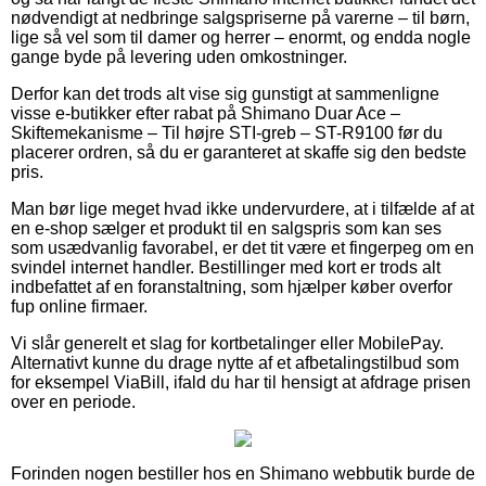
nødvendigt at nedbringe salgspriserne på varerne – til børn,
lige så vel som til damer og herrer – enormt, og endda nogle
gange byde på levering uden omkostninger.
Derfor kan det trods alt vise sig gunstigt at sammenligne
visse e-butikker efter rabat på Shimano Duar Ace –
Skiftemekanisme – Til højre STI-greb – ST-R9100 før du
placerer ordren, så du er garanteret at skaffe sig den bedste
pris.
Man bør lige meget hvad ikke undervurdere, at i tilfælde af at
en e-shop sælger et produkt til en salgspris som kan ses
som usædvanlig favorabel, er det tit være et fingerpeg om en
svindel internet handler. Bestillinger med kort er trods alt
indbefattet af en foranstaltning, som hjælper køber overfor
fup online firmaer.
Vi slår generelt et slag for kortbetalinger eller MobilePay.
Alternativt kunne du drage nytte af et afbetalingstilbud som
for eksempel ViaBill, ifald du har til hensigt at afdrage prisen
over en periode.
Forinden nogen bestiller hos en Shimano webbutik burde de