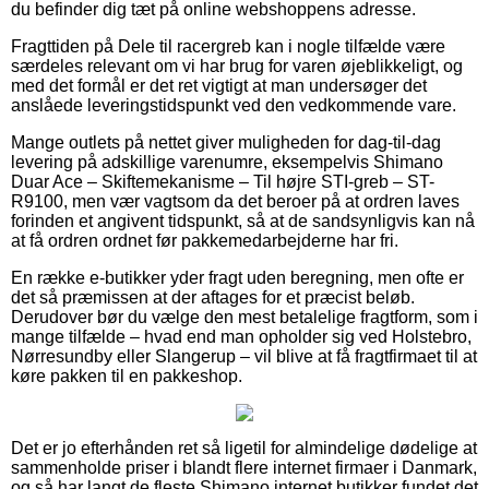
du befinder dig tæt på online webshoppens adresse.
Fragttiden på Dele til racergreb kan i nogle tilfælde være
særdeles relevant om vi har brug for varen øjeblikkeligt, og
med det formål er det ret vigtigt at man undersøger det
anslåede leveringstidspunkt ved den vedkommende vare.
Mange outlets på nettet giver muligheden for dag-til-dag
levering på adskillige varenumre, eksempelvis Shimano
Duar Ace – Skiftemekanisme – Til højre STI-greb – ST-
R9100, men vær vagtsom da det beroer på at ordren laves
forinden et angivent tidspunkt, så at de sandsynligvis kan nå
at få ordren ordnet før pakkemedarbejderne har fri.
En række e-butikker yder fragt uden beregning, men ofte er
det så præmissen at der aftages for et præcist beløb.
Derudover bør du vælge den mest betalelige fragtform, som i
mange tilfælde – hvad end man opholder sig ved Holstebro,
Nørresundby eller Slangerup – vil blive at få fragtfirmaet til at
køre pakken til en pakkeshop.
Det er jo efterhånden ret så ligetil for almindelige dødelige at
sammenholde priser i blandt flere internet firmaer i Danmark,
og så har langt de fleste Shimano internet butikker fundet det