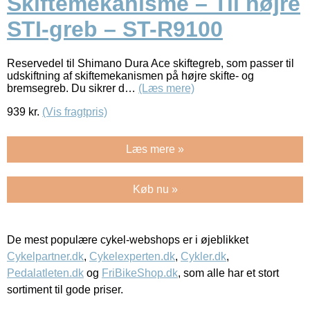
Skiftemekanisme – Til højre
STI-greb – ST-R9100
Reservedel til Shimano Dura Ace skiftegreb, som passer til
udskiftning af skiftemekanismen på højre skifte- og
bremsegreb. Du sikrer d…
(Læs mere)
939
kr.
(Vis fragtpris)
Læs mere »
Køb nu »
De mest populære cykel-webshops er i øjeblikket
Cykelpartner.dk
,
Cykelexperten.dk
,
Cykler.dk
,
Pedalatleten.dk
og
FriBikeShop.dk
, som alle har et stort
sortiment til gode priser.