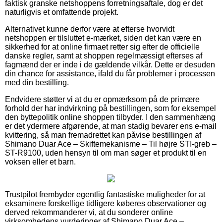
faktisk granske netshoppens forretningsaftale, dog er det
naturligvis et omfattende projekt.
Alternativet kunne derfor være at efterse hvorvidt
netshoppen er tilsluttet e-mærket, siden det kan være en
sikkerhed for at online firmaet retter sig efter de officielle
danske regler, samt at shoppen regelmæssigt efterses af
fagmænd der er inde i de gældende vilkår. Dette er desuden
din chance for assistance, ifald du får problemer i processen
med din bestilling.
Endvidere støtter vi at du er opmærksom på de primære
forhold der har indvirkning på bestillingen, som for eksempel
den byttepolitik online shoppen tilbyder. I den sammenhæng
er det ydermere afgørende, at man stadig bevarer ens e-mail
kvittering, så man fremadrettet kan påvise bestillingen af
Shimano Duar Ace – Skiftemekanisme – Til højre STI-greb –
ST-R9100, uden hensyn til om man søger et produkt til en
voksen eller et barn.
Trustpilot frembyder egentlig fantastiske muligheder for at
eksaminere forskellige tidligere køberes observationer og
derved rekommanderer vi, at du sonderer online
virksomhedens vurderinger af Shimano Duar Ace –