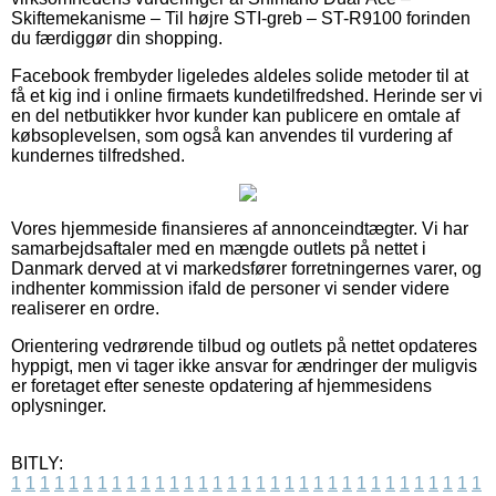
Skiftemekanisme – Til højre STI-greb – ST-R9100 forinden
du færdiggør din shopping.
Facebook frembyder ligeledes aldeles solide metoder til at
få et kig ind i online firmaets kundetilfredshed. Herinde ser vi
en del netbutikker hvor kunder kan publicere en omtale af
købsoplevelsen, som også kan anvendes til vurdering af
kundernes tilfredshed.
Vores hjemmeside finansieres af annonceindtægter. Vi har
samarbejdsaftaler med en mængde outlets på nettet i
Danmark derved at vi markedsfører forretningernes varer, og
indhenter kommission ifald de personer vi sender videre
realiserer en ordre.
Orientering vedrørende tilbud og outlets på nettet opdateres
hyppigt, men vi tager ikke ansvar for ændringer der muligvis
er foretaget efter seneste opdatering af hjemmesidens
oplysninger.
BITLY:
1
1
1
1
1
1
1
1
1
1
1
1
1
1
1
1
1
1
1
1
1
1
1
1
1
1
1
1
1
1
1
1
1