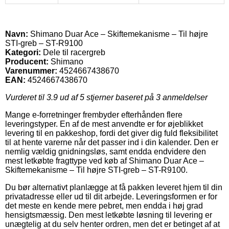
Navn:
Shimano Duar Ace – Skiftemekanisme – Til højre
STI-greb – ST-R9100
Kategori:
Dele til racergreb
Producent:
Shimano
Varenummer:
4524667438670
EAN:
4524667438670
Vurderet til
3.9
ud af 5 stjerner baseret på
3
anmeldelser
Mange e-forretninger frembyder efterhånden flere
leveringstyper. En af de mest anvendte er for øjeblikket
levering til en pakkeshop, fordi det giver dig fuld fleksibilitet
til at hente varerne når det passer ind i din kalender. Den er
nemlig vældig gnidningsløs, samt endda endvidere den
mest letkøbte fragttype ved køb af Shimano Duar Ace –
Skiftemekanisme – Til højre STI-greb – ST-R9100.
Du bør alternativt planlægge at få pakken leveret hjem til din
privatadresse eller ud til dit arbejde. Leveringsformen er for
det meste en kende mere pebret, men endda i høj grad
hensigtsmæssig. Den mest letkøbte løsning til levering er
unægtelig at du selv henter ordren, men det er betinget af at