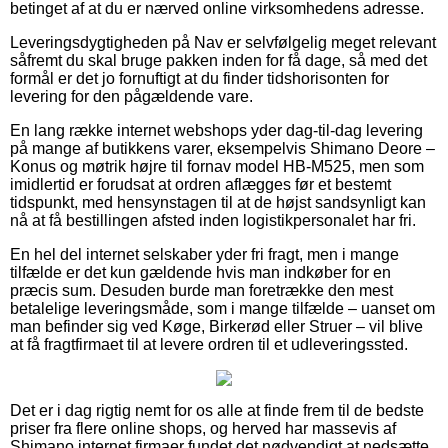
betinget af at du er nærved online virksomhedens adresse.
Leveringsdygtigheden på Nav er selvfølgelig meget relevant
såfremt du skal bruge pakken inden for få dage, så med det
formål er det jo fornuftigt at du finder tidshorisonten for
levering for den pågældende vare.
En lang række internet webshops yder dag-til-dag levering
på mange af butikkens varer, eksempelvis Shimano Deore –
Konus og møtrik højre til fornav model HB-M525, men som
imidlertid er forudsat at ordren aflægges før et bestemt
tidspunkt, med hensynstagen til at de højst sandsynligt kan
nå at få bestillingen afsted inden logistikpersonalet har fri.
En hel del internet selskaber yder fri fragt, men i mange
tilfælde er det kun gældende hvis man indkøber for en
præcis sum. Desuden burde man foretrække den mest
betalelige leveringsmåde, som i mange tilfælde – uanset om
man befinder sig ved Køge, Birkerød eller Struer – vil blive
at få fragtfirmaet til at levere ordren til et udleveringssted.
Det er i dag rigtig nemt for os alle at finde frem til de bedste
priser fra flere online shops, og herved har massevis af
Shimano internet firmaer fundet det nødvendigt at nedsætte