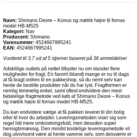
Navn:
Shimano Deore – Konus og møtrik højre til fornav
model HB-M525
Kategori:
Nav
Producent:
Shimano
Varenummer:
4524667995241
EAN:
4524667995241
Vurderet til
3.7
ud af 5 stjerner baseret på
36
anmeldelser
Adskillige outlets på nettet tilbyder nu om stunder flere
muligheder for fragt. En favorit iblandt mange er nu til dags
at få bragt ordren til en pakkeshop, så du nemt selv kan
hente de bestilte produkter når du har lyst. Fragtformen er
nemlig temmelig enkel, samt oftest endvidere den mest
betalelige fragtmetode ved køb af Shimano Deore – Konus
og møtrik højre til fornav model HB-M525.
Du kan endvidere vælge at få pakken leveret til din bolig
eller til hvor du arbejder. Leveringsmetoden viser sig som
regel lidt mere omkostningsfuld, men desuden super
hensigtsmæssig. Den mindst kostelige leveringsmetode vil
dog utvivlsomt være at hente varerne selv, som desværre er