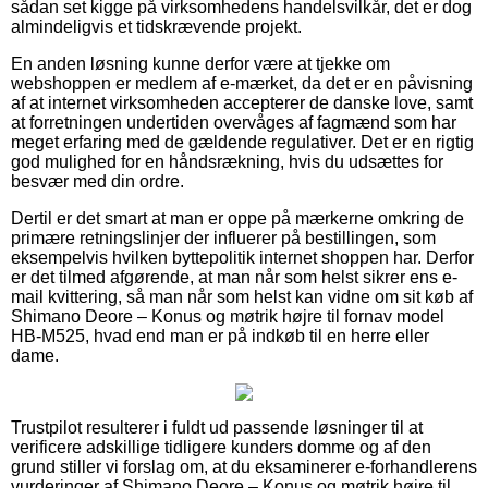
sådan set kigge på virksomhedens handelsvilkår, det er dog
almindeligvis et tidskrævende projekt.
En anden løsning kunne derfor være at tjekke om
webshoppen er medlem af e-mærket, da det er en påvisning
af at internet virksomheden accepterer de danske love, samt
at forretningen undertiden overvåges af fagmænd som har
meget erfaring med de gældende regulativer. Det er en rigtig
god mulighed for en håndsrækning, hvis du udsættes for
besvær med din ordre.
Dertil er det smart at man er oppe på mærkerne omkring de
primære retningslinjer der influerer på bestillingen, som
eksempelvis hvilken byttepolitik internet shoppen har. Derfor
er det tilmed afgørende, at man når som helst sikrer ens e-
mail kvittering, så man når som helst kan vidne om sit køb af
Shimano Deore – Konus og møtrik højre til fornav model
HB-M525, hvad end man er på indkøb til en herre eller
dame.
Trustpilot resulterer i fuldt ud passende løsninger til at
verificere adskillige tidligere kunders domme og af den
grund stiller vi forslag om, at du eksaminerer e-forhandlerens
vurderinger af Shimano Deore – Konus og møtrik højre til