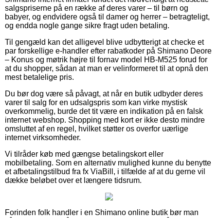
salgspriserne på en række af deres varer – til børn og
babyer, og endvidere også til damer og herrer – betragteligt,
og endda nogle gange sikre fragt uden betaling.
Til gengæld kan det alligevel blive udbytterigt at checke et
par forskellige e-handler efter rabatkoder på Shimano Deore
– Konus og møtrik højre til fornav model HB-M525 forud for
at du shopper, sådan at man er velinformeret til at opnå den
mest betalelige pris.
Du bør dog være så påvagt, at når en butik udbyder deres
varer til salg for en udsalgspris som kan virke mystisk
overkommelig, burde det tit være en indikation på en falsk
internet webshop. Shopping med kort er ikke desto mindre
omsluttet af en regel, hvilket støtter os overfor uærlige
internet virksomheder.
Vi tilråder køb med gængse betalingskort eller
mobilbetaling. Som en alternativ mulighed kunne du benytte
et afbetalingstilbud fra fx ViaBill, i tilfælde af at du gerne vil
dække beløbet over et længere tidsrum.
Forinden folk handler i en Shimano online butik bør man