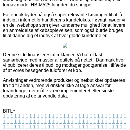
fornav model HB-M525 forinden du shopper.
Facebook byder på også super relevante løsninger til at få
indsigt i internet forhandlerens kundefokus. I øvrigt møder vi
en del webshops som giver kunderne mulighed for at levere
en anmeldelse af købsoplevelsen, som også burde bruges
til at danne dig et indtryk af hvor glade kunderne er.
Denne side finansieres af reklamer. Vi har et fast
samarbejde med masser af outlets på nettet i Danmark hvor
vi publicerer deres tilbud, og modtager godtgørelse i tilfælde
af at vores besøgende fuldfører et køb.
Anvisninger vedrørende produkter og netbutikker opdateres
fra tid til anden, men vi ønsker ikke at tage ansvar for
forandringer der måtte være implementeret efter sidste
opdatering af de anvendte data.
BITLY:
1
1
1
1
1
1
1
1
1
1
1
1
1
1
1
1
1
1
1
1
1
1
1
1
1
1
1
1
1
1
1
1
1
1
1
1
1
1
1
1
1
1
1
1
1
1
1
1
1
1
1
1
1
1
1
1
1
1
1
1
1
1
1
1
1
1
1
1
1
1
1
1
1
1
1
1
1
1
1
1
1
1
1
1
1
1
1
1
1
1
1
1
1
1
1
1
1
1
1