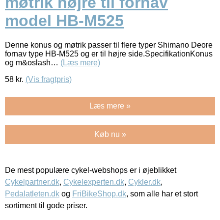
møtrik højre til fornav
model HB-M525
Denne konus og møtrik passer til flere typer Shimano Deore
fornav type HB-M525 og er til højre side.SpecifikationKonus
og m&oslash…
(Læs mere)
58
kr.
(Vis fragtpris)
Læs mere »
Køb nu »
De mest populære cykel-webshops er i øjeblikket
Cykelpartner.dk
,
Cykelexperten.dk
,
Cykler.dk
,
Pedalatleten.dk
og
FriBikeShop.dk
, som alle har et stort
sortiment til gode priser.