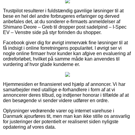
Trustpilot resulterer i fuldstændig gavnlige løsninger til at
bese en hel del andre forbrugeres erfaringer og derved
anbefales det, at du sonderer e-firmaets anmeldelser af
Shimano Deore – Greb til dropper post sadelpind – I-Spec
EV – Venstre side på styr forinden du shopper.
Facebook giver dig for øvrigt immervæk fine løsninger til at
få indsigt i online forretningens popularitet. I øvrigt ser vi
nogle online firmaer hvor kunder kan afgive en evaluering af
ordreforløbet, hvilket på samme måde kan anvendes til
vurdering af hvor glade kunderne er.
Hjemmesiden er finansieret ved hjælp af annoncer. Vi har
samarbejder med utallige e-forhandlere i form af at vi
annoncerer deres tilbud, og indtjener honorar i tilfælde af at
den besøgende vi sender videre udfører en ordre.
Oplysninger vedrørende varer og internet varehuse i
Danmark ajourføres tit, men man kan ikke stille os ansvarlig
for justeringer der potentielt er realiseret siden nyligste
opdatering af vores data.