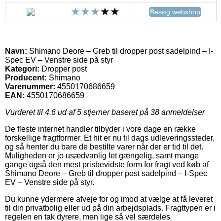
Besøg webshop
Navn:
Shimano Deore – Greb til dropper post sadelpind – I-
Spec EV – Venstre side på styr
Kategori:
Dropper post
Producent:
Shimano
Varenummer:
4550170686659
EAN:
4550170686659
Vurderet til
4.6
ud af 5 stjerner baseret på
38
anmeldelser
De fleste internet handler tilbyder i vore dage en række
forskellige fragtformer. Et hit er nu til dags udleveringssteder,
og så henter du bare de bestilte varer når der er tid til det.
Muligheden er jo usædvanlig let gængelig, samt mange
gange også den mest prisbevidste form for fragt ved køb af
Shimano Deore – Greb til dropper post sadelpind – I-Spec
EV – Venstre side på styr.
Du kunne ydermere afveje for og imod at vælge at få leveret
til din privatbolig eller ud på din arbejdsplads. Fragttypen er i
regelen en tak dyrere, men lige så vel særdeles