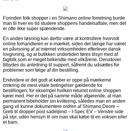
Forinden folk shopper i en Shimano online forretning burde
man til hver en tid studere shoppens handelsaftale, men det
er ofte ikke super spændende.
En anden løsning kan derfor være at kontrollere hvorvidt
online forhandleren er e-mærket, siden det længe har været
en påvisning af at internet virksomheden efterlever dansk
lovgivning, og at butikken undertiden føres tilsyn med af
fagfolk som er meget bekendte med vilkårene. Derudover
tilbydes du anledning til support, såfremt du udsættes for
problemer som følge af din bestilling.
Endvidere er det godt at køber er oppe på mærkerne
omkring de mest vitale betingelser gældende for
bestillingen, for eksempel hvilken returret online shoppen
kører med. Her er det på samme måde afgørende, at man
permanent bibeholder sin kvittering, således man en anden
gang vil kunne dokumentere ordren af Shimano Deore –
Greb til dropper post sadelpind – I-Spec EV – Venstre side
på styr, uden hensyn til om man skal købe til en voksen eller
et barn.