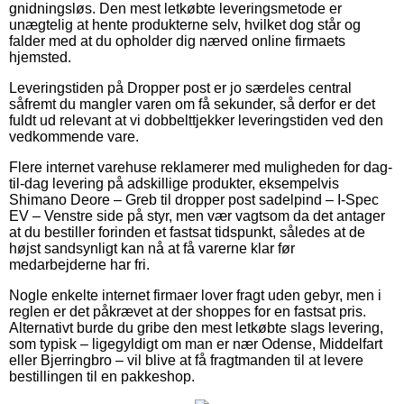
gnidningsløs. Den mest letkøbte leveringsmetode er
unægtelig at hente produkterne selv, hvilket dog står og
falder med at du opholder dig nærved online firmaets
hjemsted.
Leveringstiden på Dropper post er jo særdeles central
såfremt du mangler varen om få sekunder, så derfor er det
fuldt ud relevant at vi dobbelttjekker leveringstiden ved den
vedkommende vare.
Flere internet varehuse reklamerer med muligheden for dag-
til-dag levering på adskillige produkter, eksempelvis
Shimano Deore – Greb til dropper post sadelpind – I-Spec
EV – Venstre side på styr, men vær vagtsom da det antager
at du bestiller forinden et fastsat tidspunkt, således at de
højst sandsynligt kan nå at få varerne klar før
medarbejderne har fri.
Nogle enkelte internet firmaer lover fragt uden gebyr, men i
reglen er det påkrævet at der shoppes for en fastsat pris.
Alternativt burde du gribe den mest letkøbte slags levering,
som typisk – ligegyldigt om man er nær Odense, Middelfart
eller Bjerringbro – vil blive at få fragtmanden til at levere
bestillingen til en pakkeshop.