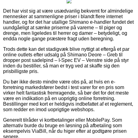
Det har vist sig at være usædvanlig bekvemt for almindelige
mennesker at sammenligne priser i blandt flere internet
handler, og for det har utallige Shimano e-handler fundet det
uundgåeligt at sænke priserne på varerne – til piger og
drenge, men ligeledes til herrer og damer – betydeligt, og
endda nogle gange præstere fragt uden beregning.
Trods dette kan det stadigvæk blive nyttigt at eftergå et par
online outlets efter udsalg på Shimano Deore – Greb til
dropper post sadelpind – I-Spec EV – Venstre side på styr
inden du bestiller, så man er tryg ved at skaffe sig den
prisbilligste pris.
Du bør ikke desto mindre være obs på, at hvis en e-
forretning markedsfører bedst i test varer for en pris som
virker helt fantastisk fremragende, så bør det for det meste
være en indikation på en uoprigtig online forretning.
Bestillinger med kort er heldigvis indbefattet af et reglement,
som redder en imod uoprigtige webshops.
Generelt tilråder vi kortbetalinger eller MobilePay. Som
alternativ burde du bruge en løsning på afbetaling som
eksempelvis ViaBill, når du higer efter at godtgøre prisen
senere.