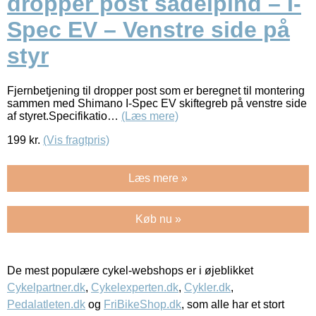
dropper post sadelpind – I-
Spec EV – Venstre side på
styr
Fjernbetjening til dropper post som er beregnet til montering
sammen med Shimano I-Spec EV skiftegreb på venstre side
af styret.Specifikatio…
(Læs mere)
199
kr.
(Vis fragtpris)
Læs mere »
Køb nu »
De mest populære cykel-webshops er i øjeblikket
Cykelpartner.dk
,
Cykelexperten.dk
,
Cykler.dk
,
Pedalatleten.dk
og
FriBikeShop.dk
, som alle har et stort