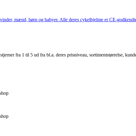
kvinder, mænd, børn og babyer. Alle deres cykelhjelme er CE-godkendte
er fra 1 til 5 ud fra bl.a. deres prisniveau, sortimentstørrelse, kunde
shop
shop