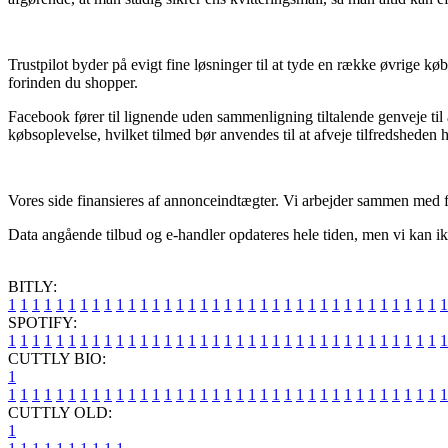
Trustpilot byder på evigt fine løsninger til at tyde en række øvrige k
forinden du shopper.
Facebook fører til lignende uden sammenligning tiltalende genveje til
købsoplevelse, hvilket tilmed bør anvendes til at afveje tilfredsheden
Vores side finansieres af annonceindtægter. Vi arbejder sammen med fl
Data angående tilbud og e-handler opdateres hele tiden, men vi kan ikk
BITLY:
1
1
1
1
1
1
1
1
1
1
1
1
1
1
1
1
1
1
1
1
1
1
1
1
1
1
1
1
1
1
1
1
1
1
1
1
1
SPOTIFY:
1
1
1
1
1
1
1
1
1
1
1
1
1
1
1
1
1
1
1
1
1
1
1
1
1
1
1
1
1
1
1
1
1
1
1
1
1
CUTTLY BIO:
1
1
1
1
1
1
1
1
1
1
1
1
1
1
1
1
1
1
1
1
1
1
1
1
1
1
1
1
1
1
1
1
1
1
1
1
1
1
CUTTLY OLD:
1