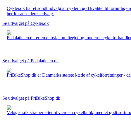
Cykler.dk har et solidt udvalg af cykler i god kvalitet til fornuftige
her for at se deres udvalg.
Se udvalget på Cykler.dk
Pedalatleten.dk er en dansk, familieejet og moderne cykelforhandler 
Se udvalget på Pedalatleten.dk
FriBikeShop.dk er Danmarks største kæde af cykelforretninger - de er
Se udvalget på FriBikeShop.dk
Velogear.dk stræber efter at være en cykelbutik, med et godt sortime