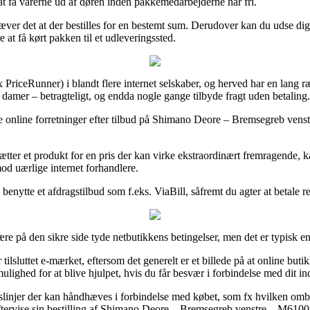
å at få varerne ud af døren inden pakkemedarbejderne har fri.
ræver det at der bestilles for en bestemt sum. Derudover kan du udse dig 
at få kørt pakken til et udleveringssted.
fx PriceRunner) i blandt flere internet selskaber, og herved har en lang 
 og damer – betragteligt, og endda nogle gange tilbyde fragt uden betaling.
le online forretninger efter tilbud på Shimano Deore – Bremsegreb venst
afsætter et produkt for en pris der kan virke ekstraordinært fremragend
imod uærlige internet forhandlere.
u benytte et afdragstilbud som f.eks. ViaBill, såfremt du agter at betale 
re på den sikre side tyde netbutikkens betingelser, men det er typisk 
lsluttet e-mærket, eftersom det generelt er et billede på at online butikk
ulighed for at blive hjulpet, hvis du får besvær i forbindelse med dit i
slinjer der kan håndhæves i forbindelse med købet, som fx hvilken ombyt
 eftervise sin bestilling af Shimano Deore – Bremsegreb venstre – M6100,