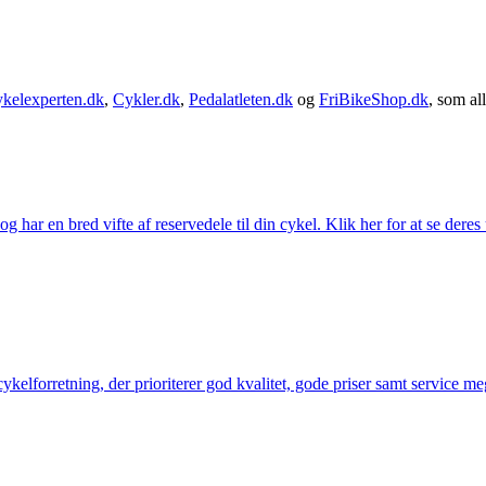
kelexperten.dk
,
Cykler.dk
,
Pedalatleten.dk
og
FriBikeShop.dk
, som all
g har en bred vifte af reservedele til din cykel. Klik her for at se deres
elforretning, der prioriterer god kvalitet, gode priser samt service mege