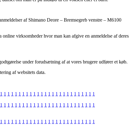
maets anmeldelser af Shimano Deore – Bremsegreb venstre – M6100
dda online virksomheder hvor man kan afgive en anmeldelse af deres
godtgørelse under forudsætning af at vores brugere udfører et køb.
ering af websitets data.
1
1
1
1
1
1
1
1
1
1
1
1
1
1
1
1
1
1
1
1
1
1
1
1
1
1
1
1
1
1
1
1
1
1
1
1
1
1
1
1
1
1
1
1
1
1
1
1
1
1
1
1
1
1
1
1
1
1
1
1
1
1
1
1
1
1
1
1
1
1
1
1
1
1
1
1
1
1