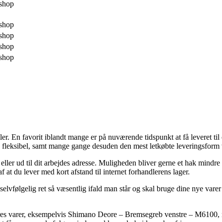
shop
shop
shop
shop
shop
r. En favorit iblandt mange er på nuværende tidspunkt at få leveret til
et så fleksibel, samt mange gange desuden den mest letkøbte leverings
eller ud til dit arbejdes adresse. Muligheden bliver gerne et hak mindre
f at du lever med kort afstand til internet forhandlerens lager.
vfølgelig ret så væsentlig ifald man står og skal bruge dine nye varer 
deres varer, eksempelvis Shimano Deore – Bremsegreb venstre – M6100, 