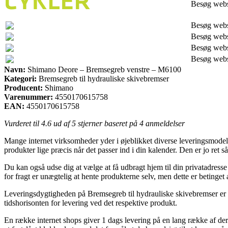
Besøg web
Besøg web
Besøg web
Besøg web
Besøg web
Navn:
Shimano Deore – Bremsegreb venstre – M6100
Kategori:
Bremsegreb til hydrauliske skivebremser
Producent:
Shimano
Varenummer:
4550170615758
EAN:
4550170615758
Vurderet til
4.6
ud af 5 stjerner baseret på
4
anmeldelser
Mange internet virksomheder yder i øjeblikket diverse leveringsmodelle
produkter lige præcis når det passer ind i din kalender. Den er jo r
Du kan også udse dig at vælge at få udbragt hjem til din privatadresse 
for fragt er unægtelig at hente produkterne selv, men dette er betinget a
Leveringsdygtigheden på Bremsegreb til hydrauliske skivebremser er sel
tidshorisonten for levering ved det respektive produkt.
En række internet shops giver 1 dags levering på en lang række af 