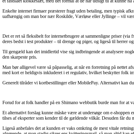
et fastslået klokkeslæt, med det formål at de har udsigt til at kunne n
Enkelte internet firmaer præsterer fragt uden betaling, men typisk afk
uafhængig om man bor nær Roskilde, Værløse eller Jyllinge – vil være 
Det er ret så fleksibelt for internetbrugere at sammenligne priser (via 
deres bedst i test produkter – til drenge og piger, og ligeså til herrer
Til gengæld kan det imidlertid vise sig indbringende at analysere nog
den skarpeste pris.
Man bør alligevel være så påpasselig, at når en forretning på nettet 
med kort er heldigvis inkluderet i et regulativ, hvilket beskytter folk 
Generelt tilråder vi kortbestillinger eller MobilePay. Alternativt kan d
Forud for at folk handler på en Shimano webbutik burde man for at væ
Et alternativt forslag kunne måske være at undersøge om e-shoppen er ti
tilses af eksperter som kender til de gældende vilkår. Desuden får du m
Ligeså anbefales det at kunden er vaks omkring de mest vitale retning
afgørende, at man stadig sikrer ens kvitteringsmail, så man altid kan