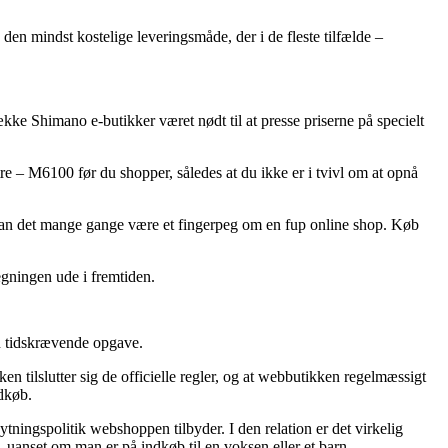
den mindst kostelige leveringsmåde, der i de fleste tilfælde –
række Shimano e-butikker været nødt til at presse priserne på specielt
re – M6100 før du shopper, således at du ikke er i tvivl om at opnå
e, kan det mange gange være et fingerpeg om en fup online shop. Køb
regningen ude i fremtiden.
en tidskrævende opgave.
en tilslutter sig de officielle regler, og at webbutikken regelmæssigt
ndkøb.
ningspolitik webshoppen tilbyder. I den relation er det virkelig
 uanset om man er på indkøb til en voksen eller et barn.