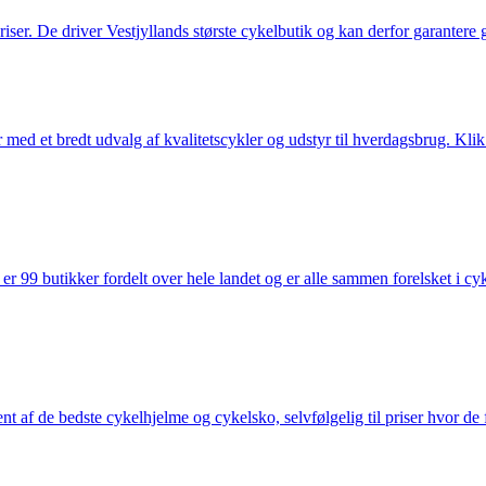
 priser. De driver Vestjyllands største cykelbutik og kan derfor garantere
med et bredt udvalg af kvalitetscykler og udstyr til hverdagsbrug. Klik 
 99 butikker fordelt over hele landet og er alle sammen forelsket i cykl
nt af de bedste cykelhjelme og cykelsko, selvfølgelig til priser hvor de 