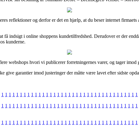
øberes reflektioner og derfor er det en hjælp, at du beser internet fir
 at få indsigt i online shoppens kundetilfredshed. Derudover er der en
 hos kunderne.
ere webshops hvori vi publicerer forretningernes varer, og tager imod 
e give garantier imod justeringer der måtte være lavet efter sidste opdat
1
1
1
1
1
1
1
1
1
1
1
1
1
1
1
1
1
1
1
1
1
1
1
1
1
1
1
1
1
1
1
1
1
1
1
1
1
1
1
1
1
1
1
1
1
1
1
1
1
1
1
1
1
1
1
1
1
1
1
1
1
1
1
1
1
1
1
1
1
1
1
1
1
1
1
1
1
1
1
1
1
1
1
1
1
1
1
1
1
1
1
1
1
1
1
1
1
1
1
1
1
1
1
1
1
1
1
1
1
1
1