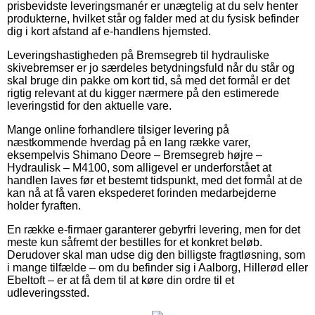
prisbevidste leveringsmanér er unægtelig at du selv henter
produkterne, hvilket står og falder med at du fysisk befinder
dig i kort afstand af e-handlens hjemsted.
Leveringshastigheden på Bremsegreb til hydrauliske
skivebremser er jo særdeles betydningsfuld når du står og
skal bruge din pakke om kort tid, så med det formål er det
rigtig relevant at du kigger nærmere på den estimerede
leveringstid for den aktuelle vare.
Mange online forhandlere tilsiger levering på
næstkommende hverdag på en lang række varer,
eksempelvis Shimano Deore – Bremsegreb højre –
Hydraulisk – M4100, som alligevel er underforstået at
handlen laves før et bestemt tidspunkt, med det formål at de
kan nå at få varen ekspederet forinden medarbejderne
holder fyraften.
En række e-firmaer garanterer gebyrfri levering, men for det
meste kun såfremt der bestilles for et konkret beløb.
Derudover skal man udse dig den billigste fragtløsning, som
i mange tilfælde – om du befinder sig i Aalborg, Hillerød eller
Ebeltoft – er at få dem til at køre din ordre til et
udleveringssted.