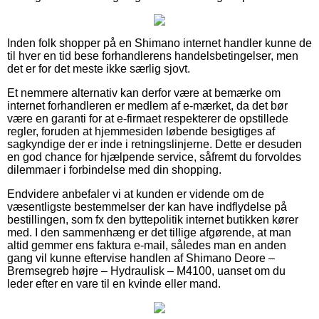
Inden folk shopper på en Shimano internet handler kunne de
til hver en tid bese forhandlerens handelsbetingelser, men
det er for det meste ikke særlig sjovt.
Et nemmere alternativ kan derfor være at bemærke om
internet forhandleren er medlem af e-mærket, da det bør
være en garanti for at e-firmaet respekterer de opstillede
regler, foruden at hjemmesiden løbende besigtiges af
sagkyndige der er inde i retningslinjerne. Dette er desuden
en god chance for hjælpende service, såfremt du forvoldes
dilemmaer i forbindelse med din shopping.
Endvidere anbefaler vi at kunden er vidende om de
væsentligste bestemmelser der kan have indflydelse på
bestillingen, som fx den byttepolitik internet butikken kører
med. I den sammenhæng er det tillige afgørende, at man
altid gemmer ens faktura e-mail, således man en anden
gang vil kunne eftervise handlen af Shimano Deore –
Bremsegreb højre – Hydraulisk – M4100, uanset om du
leder efter en vare til en kvinde eller mand.