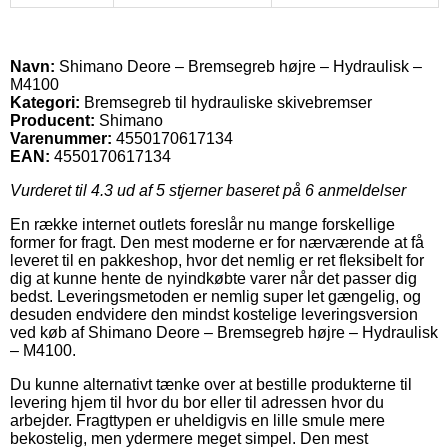
Navn:
Shimano Deore – Bremsegreb højre – Hydraulisk –
M4100
Kategori:
Bremsegreb til hydrauliske skivebremser
Producent:
Shimano
Varenummer:
4550170617134
EAN:
4550170617134
Vurderet til
4.3
ud af 5 stjerner baseret på
6
anmeldelser
En række internet outlets foreslår nu mange forskellige
former for fragt. Den mest moderne er for nærværende at få
leveret til en pakkeshop, hvor det nemlig er ret fleksibelt for
dig at kunne hente de nyindkøbte varer når det passer dig
bedst. Leveringsmetoden er nemlig super let gængelig, og
desuden endvidere den mindst kostelige leveringsversion
ved køb af Shimano Deore – Bremsegreb højre – Hydraulisk
– M4100.
Du kunne alternativt tænke over at bestille produkterne til
levering hjem til hvor du bor eller til adressen hvor du
arbejder. Fragttypen er uheldigvis en lille smule mere
bekostelig, men ydermere meget simpel. Den mest