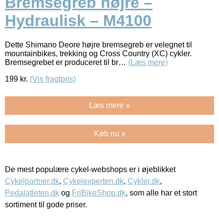
Bremsegreb højre –
Hydraulisk – M4100
Dette Shimano Deore højre bremsegreb er velegnet til
mountainbikes, trekking og Cross Country (XC) cykler.
Bremsegrebet er produceret til br…
(Læs mere)
199
kr.
(Vis fragtpris)
Læs mere »
Køb nu »
De mest populære cykel-webshops er i øjeblikket
Cykelpartner.dk
,
Cykelexperten.dk
,
Cykler.dk
,
Pedalatleten.dk
og
FriBikeShop.dk
, som alle har et stort
sortiment til gode priser.