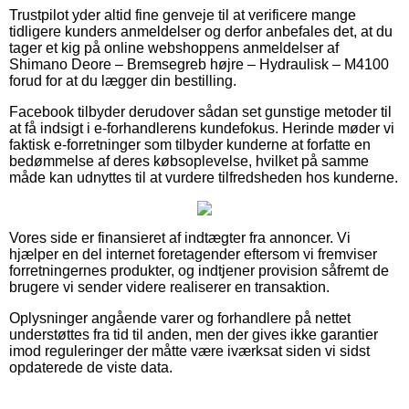
Trustpilot yder altid fine genveje til at verificere mange
tidligere kunders anmeldelser og derfor anbefales det, at du
tager et kig på online webshoppens anmeldelser af
Shimano Deore – Bremsegreb højre – Hydraulisk – M4100
forud for at du lægger din bestilling.
Facebook tilbyder derudover sådan set gunstige metoder til
at få indsigt i e-forhandlerens kundefokus. Herinde møder vi
faktisk e-forretninger som tilbyder kunderne at forfatte en
bedømmelse af deres købsoplevelse, hvilket på samme
måde kan udnyttes til at vurdere tilfredsheden hos kunderne.
Vores side er finansieret af indtægter fra annoncer. Vi
hjælper en del internet foretagender eftersom vi fremviser
forretningernes produkter, og indtjener provision såfremt de
brugere vi sender videre realiserer en transaktion.
Oplysninger angående varer og forhandlere på nettet
understøttes fra tid til anden, men der gives ikke garantier
imod reguleringer der måtte være iværksat siden vi sidst
opdaterede de viste data.