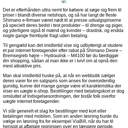
Det er efterhånden ultra nemt for købere at søge sig frem til
priser i blandt diverse netshops, og så har langt de fleste
Shimano e-firmaer været nødt til at presse udsalgspriserne
på specielt deres bedst i test produkter – til drenge og piger,
og yderligere også til mænd og kvinder – drastisk, og endda
nogle gange frembyde fragt uden betaling.
Til gengæld kan det imidlertid vise sig udbytterigt at studere
et par internet foretagender efter rabat på Shimano Deore –
Bremsegreb højre – Hydraulisk – M4100 før du færdiggør
din shopping, sådan at man ikke er i tvivl om at opnå den
mest attraktive pris.
Man skal imidlertid huske på, at når en webbutik sælger
deres varer for en salgspris som anses for overordentlig
gunstig, kunne det mange gange være et karakteristika der
viser en uægte e-shop. Bestillinger med betalingskort er dog
omsluttet af Indsigelsesordningen, der bistår folk overfor
uægte internet foretagender.
Vi slår generelt et slag for bestillinger med kort eller
betalinger med mobilen. Som en anden løsning burde du
vælge en løsning fra for eksempel ViaBill, når du har til
hensigt at afbetale regningen over en længere periode.