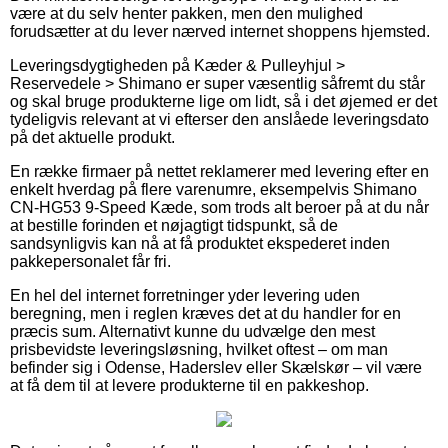
være at du selv henter pakken, men den mulighed
forudsætter at du lever nærved internet shoppens hjemsted.
Leveringsdygtigheden på Kæder & Pulleyhjul >
Reservedele > Shimano er super væsentlig såfremt du står
og skal bruge produkterne lige om lidt, så i det øjemed er det
tydeligvis relevant at vi efterser den anslåede leveringsdato
på det aktuelle produkt.
En række firmaer på nettet reklamerer med levering efter en
enkelt hverdag på flere varenumre, eksempelvis Shimano
CN-HG53 9-Speed Kæde, som trods alt beroer på at du når
at bestille forinden et nøjagtigt tidspunkt, så de
sandsynligvis kan nå at få produktet ekspederet inden
pakkepersonalet får fri.
En hel del internet forretninger yder levering uden
beregning, men i reglen kræves det at du handler for en
præcis sum. Alternativt kunne du udvælge den mest
prisbevidste leveringsløsning, hvilket oftest – om man
befinder sig i Odense, Haderslev eller Skælskør – vil være
at få dem til at levere produkterne til en pakkeshop.