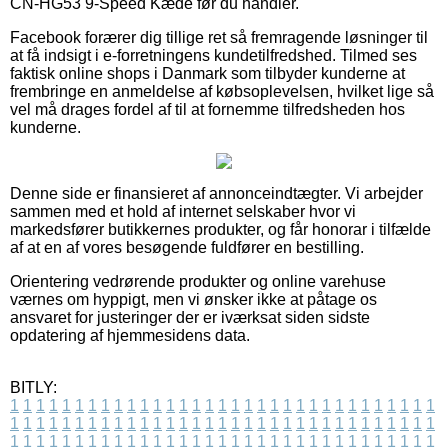
CN-HG53 9-Speed Kæde før du handler.
Facebook forærer dig tillige ret så fremragende løsninger til
at få indsigt i e-forretningens kundetilfredshed. Tilmed ses
faktisk online shops i Danmark som tilbyder kunderne at
frembringe en anmeldelse af købsoplevelsen, hvilket lige så
vel må drages fordel af til at fornemme tilfredsheden hos
kunderne.
Denne side er finansieret af annonceindtægter. Vi arbejder
sammen med et hold af internet selskaber hvor vi
markedsfører butikkernes produkter, og får honorar i tilfælde
af at en af vores besøgende fuldfører en bestilling.
Orientering vedrørende produkter og online varehuse
værnes om hyppigt, men vi ønsker ikke at påtage os
ansvaret for justeringer der er iværksat siden sidste
opdatering af hjemmesidens data.
BITLY:
1
1
1
1
1
1
1
1
1
1
1
1
1
1
1
1
1
1
1
1
1
1
1
1
1
1
1
1
1
1
1
1
1
1
1
1
1
1
1
1
1
1
1
1
1
1
1
1
1
1
1
1
1
1
1
1
1
1
1
1
1
1
1
1
1
1
1
1
1
1
1
1
1
1
1
1
1
1
1
1
1
1
1
1
1
1
1
1
1
1
1
1
1
1
1
1
1
1
1