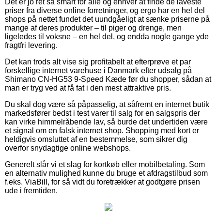
Det er jo ret så smart for alle og enhver at finde de laveste
priser fra diverse online forretninger, og ergo har en hel del
shops på nettet fundet det uundgåeligt at sænke priserne på
mange af deres produkter – til piger og drenge, men
ligeledes til voksne – en hel del, og endda nogle gange yde
fragtfri levering.
Det kan trods alt vise sig profitabelt at efterprøve et par
forskellige internet varehuse i Danmark efter udsalg på
Shimano CN-HG53 9-Speed Kæde før du shopper, sådan at
man er tryg ved at få fat i den mest attraktive pris.
Du skal dog være så påpasselig, at såfremt en internet butik
markedsfører bedst i test varer til salg for en salgspris der
kan virke himmelråbende lav, så burde det undertiden være
et signal om en falsk internet shop. Shopping med kort er
heldigvis omsluttet af en bestemmelse, som sikrer dig
overfor snydagtige online webshops.
Generelt slår vi et slag for kortkøb eller mobilbetaling. Som
en alternativ mulighed kunne du bruge et afdragstilbud som
f.eks. ViaBill, for så vidt du foretrækker at godtgøre prisen
ude i fremtiden.