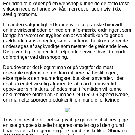
Forinden folk køber på en webshop kunne de de facto læse
virksomhedens handelsvilkår, men det er uden tvivl ikke
særlig morsomt.
En anden valgmulighed kunne være at granske hvorvidt
online virksomheden er medlem af e-mærke ordningen, som
længe har været en tryghed om at webbutikken følger de
gældende danske regler, samt at internet butikken løbende
undersøges af sagkyndige som mestrer de gældende love.
Det giver dig lejlighed til hjælpende service, hvis du møder
udfordringer ved din shopping.
Derudover er det klogt at man er på vagt for de mest
relevante reglementer der kan influere på bestillingen,
eksempelvis den returneringsret butikken anvender. I den
relation er det virkelig afgørende, at man til enhver tid
opbevarer sin faktura, således man i fremtiden vil kunne
dokumentere ordren af Shimano CN-HG53 9-Speed Kæde,
om man efterspørger produkter til en mand eller kvinde.
Trustpilot resulterer i ret så gavnlige genveje til at besigtige
en stor gruppe aktuelle brugeres omtaler og af den grund
tilrådes det, at du gennemgår e-handlens kritik af Shimano