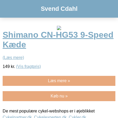
Svend Cdahl
Shimano CN-HG53 9-Speed
Kæde
(Læs mere)
149
kr.
(Vis fragtpris)
Læs mere »
Køb nu »
De mest populære cykel-webshops er i øjeblikket
Cykelpartner.dk
,
Cykelexperten.dk
,
Cykler.dk
,