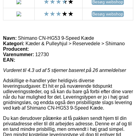
Besøg webshop
Besøg webshop
Navn:
Shimano CN-HG53 9-Speed Kæde
Kategori:
Kæder & Pulleyhjul > Reservedele > Shimano
Producent:
Varenummer:
12730
EAN:
Vurderet til
4.3
ud af 5 stjerner baseret på
26
anmeldelser
Adskillige e-handler yder heldigvis diverse
leveringsudgaver. Et hit er på nuværende tidspunkt
udleveringssteder, og så kan du bare gå forbi efter dine varer
når du har mulighed for det. Leveringstypen er jo i høj grad
gnidningsløs, og endda også den prisbilligste slags levering
ved køb af Shimano CN-HG53 9-Speed Kæde.
Du kan derudover påtænke at få pakken sendt hjem til din
privatadresse eller til dit arbejdes adresse. Denne er af og til
en tand mindre prisbillig, men omvendt i høj grad simpel.
Den mindst kostelige leveringstype vil dog til enhver tid