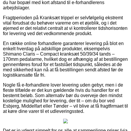
du har bopæl med kort afstand til e-forhandlerens
arbejdslager.
Fragtperioden på Kranksæt trippel er selvfølgelig ekstremt
vital forudsat du behøver varerne om et øjeblik, og i det
øjemed er det relativt centralt at vi kontrollerer tidshorisonten
for levering ved det vedkommende produkt.
En række online forhandlere garanterer levering på blot en
enkelt hverdag på adskillige produkter, eksempelvis
Shimano Claris – Compact kranksæt 50/39/34 tands –
170mm pedalarme, hvilket dog er afhængig af at bestillingen
gennemføres forud for et fastslået tidspunkt, således at de
med sikkerhed kan nå at få bestillingen sendt afsted før de
logistikansatte får fri.
Nogle få e-forhandlere lover levering uden gebyr, men i de
fleste tilfælde er det kun gældende hvis du handler for et
bestemt beløb. Som alternativ bør du overveje den mindst
kostelige mulighed for levering, der tit – om du bor ved
Esbjerg, Middelfart eller Tønder – vil blive at få fragtfirmaet til
at køre dine varer til et udleveringssted.
Det er jo yderst simpelt for os alle at sammenligne priser (via