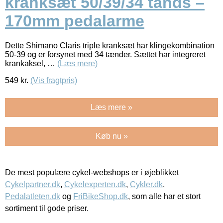
kranksæt 50/39/34 tands –
170mm pedalarme
Dette Shimano Claris triple kranksæt har klingekombination
50-39 og er forsynet med 34 tænder. Sættet har integreret
krankaksel, …
(Læs mere)
549
kr.
(Vis fragtpris)
Læs mere »
Køb nu »
De mest populære cykel-webshops er i øjeblikket
Cykelpartner.dk
,
Cykelexperten.dk
,
Cykler.dk
,
Pedalatleten.dk
og
FriBikeShop.dk
, som alle har et stort
sortiment til gode priser.