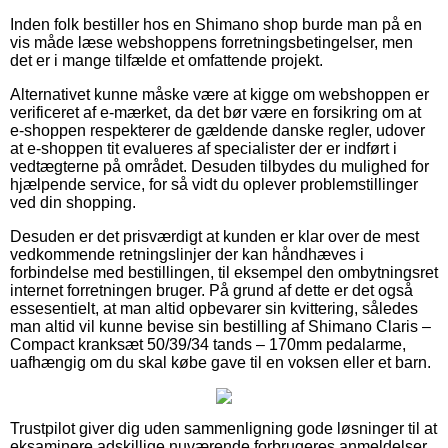
Inden folk bestiller hos en Shimano shop burde man på en
vis måde læse webshoppens forretningsbetingelser, men
det er i mange tilfælde et omfattende projekt.
Alternativet kunne måske være at kigge om webshoppen er
verificeret af e-mærket, da det bør være en forsikring om at
e-shoppen respekterer de gældende danske regler, udover
at e-shoppen tit evalueres af specialister der er indført i
vedtægterne på området. Desuden tilbydes du mulighed for
hjælpende service, for så vidt du oplever problemstillinger
ved din shopping.
Desuden er det prisværdigt at kunden er klar over de mest
vedkommende retningslinjer der kan håndhæves i
forbindelse med bestillingen, til eksempel den ombytningsret
internet forretningen bruger. På grund af dette er det også
essesentielt, at man altid opbevarer sin kvittering, således
man altid vil kunne bevise sin bestilling af Shimano Claris –
Compact kranksæt 50/39/34 tands – 170mm pedalarme,
uafhængig om du skal købe gave til en voksen eller et barn.
Trustpilot giver dig uden sammenligning gode løsninger til at
eksaminere adskillige nuværende forbrugeres anmeldelser