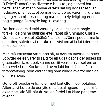
fx PriceRunner) hos diverse e-butikker, og herved har
flertallet af Shimano online outlets set sig nødsaget til at
reducere prisniveauet på mange af deres varer – til drenge
og piger, samt til kvinder og mænd – betydeligt, og endda
nogle gange frembyde fragtfri levering.
Det kan dog imidlertid være nyttigt at inspicere nogle
forskellige online butikker efter rabat på Shimano Claris –
Compact kranksæt 50/39/34 tands – 170mm pedalarme før
du køber, således at du ikke er i tvivl om at få fat i den mest
attraktive pris.
Man må imidlertid være obs på, at hvis en internet handler
udbyder deres varer til salg for en udsalgspris der anses for
grænseløst favorabel, kunne det tit være en varsel om en
falsk webshop. Kortkøb er i hvert fald indbefattet af en
foranstaltning, som værner dig som kunde overfor uærlige
online shops.
Generelt foreslår vi handler med kort eller mobilbetaling.
Alternativt burde du udnytte en afbetalingsordning som for
eksempel ViaBill, når du ser en fordel i at klare pengene
over tid.