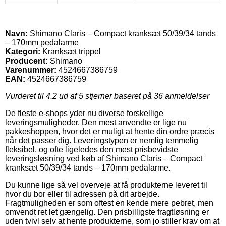
Navn:
Shimano Claris – Compact kranksæt 50/39/34 tands
– 170mm pedalarme
Kategori:
Kranksæt trippel
Producent:
Shimano
Varenummer:
4524667386759
EAN:
4524667386759
Vurderet til
4.2
ud af 5 stjerner baseret på
36
anmeldelser
De fleste e-shops yder nu diverse forskellige
leveringsmuligheder. Den mest anvendte er lige nu
pakkeshoppen, hvor det er muligt at hente din ordre præcis
når det passer dig. Leveringstypen er nemlig temmelig
fleksibel, og ofte ligeledes den mest prisbevidste
leveringsløsning ved køb af Shimano Claris – Compact
kranksæt 50/39/34 tands – 170mm pedalarme.
Du kunne lige så vel overveje at få produkterne leveret til
hvor du bor eller til adressen på dit arbejde.
Fragtmuligheden er som oftest en kende mere pebret, men
omvendt ret let gængelig. Den prisbilligste fragtløsning er
uden tvivl selv at hente produkterne, som jo stiller krav om at