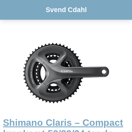
Svend Cdahl
Shimano Claris – Compact