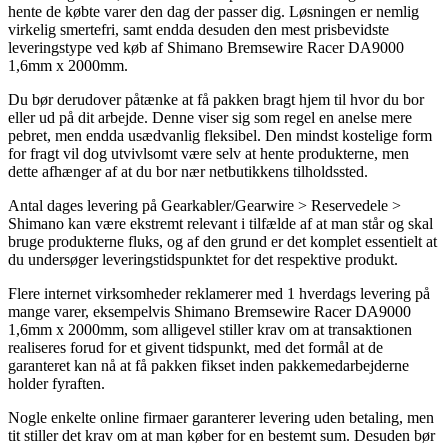
hente de købte varer den dag der passer dig. Løsningen er nemlig
virkelig smertefri, samt endda desuden den mest prisbevidste
leveringstype ved køb af Shimano Bremsewire Racer DA9000
1,6mm x 2000mm.
Du bør derudover påtænke at få pakken bragt hjem til hvor du bor
eller ud på dit arbejde. Denne viser sig som regel en anelse mere
pebret, men endda usædvanlig fleksibel. Den mindst kostelige form
for fragt vil dog utvivlsomt være selv at hente produkterne, men
dette afhænger af at du bor nær netbutikkens tilholdssted.
Antal dages levering på Gearkabler/Gearwire > Reservedele >
Shimano kan være ekstremt relevant i tilfælde af at man står og skal
bruge produkterne fluks, og af den grund er det komplet essentielt at
du undersøger leveringstidspunktet for det respektive produkt.
Flere internet virksomheder reklamerer med 1 hverdags levering på
mange varer, eksempelvis Shimano Bremsewire Racer DA9000
1,6mm x 2000mm, som alligevel stiller krav om at transaktionen
realiseres forud for et givent tidspunkt, med det formål at de
garanteret kan nå at få pakken fikset inden pakkemedarbejderne
holder fyraften.
Nogle enkelte online firmaer garanterer levering uden betaling, men
tit stiller det krav om at man køber for en bestemt sum. Desuden bør