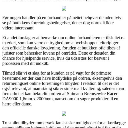
Før nogen handler på en forhandler på nettet behøver de uden tvivl
se på butikkens forretningsbetingelser, det er dog normalt ikke
videre interessant.
Et andet forslag er at bemærke om online forhandleren er tilsluttet e-
mærket, som kan være en tryghed om at webshoppen efterfølger
den officielle danske lovgivning, foruden at butikken ofte tilses af
jurister som behersker lovene på området. Dette er desuden din
chance for hjælpende service, hvis du udsættes for besvær i
processen med dit indkøb.
Tilmed slår vi et slag for at kunden er på vagt for de primære
bestemmelser der kan have indflydelse på ordren, eksempelvis den
returneringsret online forretningen tilbyder. I relation til det er det
også relevant, at man stadig sikrer sin e-mail kvittering, således man
fremadrettet kan bekræfte ordren af Shimano Bremsewire Racer
DA9000 1,6mm x 2000mm, uanset om du søger produkter til en
herre eller dame.
Trustpilot tilbyder immervæk fantastiske muligheder for at kortlægge
mange tidligere køberes kritik og af den grund går vi ind for, at du