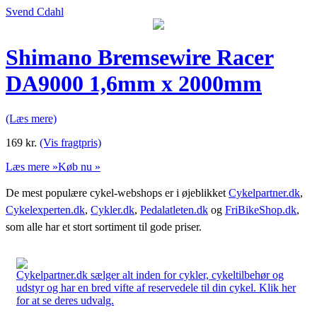
Svend Cdahl
Shimano Bremsewire Racer
DA9000 1,6mm x 2000mm
(Læs mere)
169
kr.
(Vis fragtpris)
Læs mere »
Køb nu »
De mest populære cykel-webshops er i øjeblikket
Cykelpartner.dk
,
Cykelexperten.dk
,
Cykler.dk
,
Pedalatleten.dk
og
FriBikeShop.dk
,
som alle har et stort sortiment til gode priser.
Cykelpartner.dk sælger alt inden for cykler, cykeltilbehør og
udstyr og har en bred vifte af reservedele til din cykel. Klik her
for at se deres udvalg.