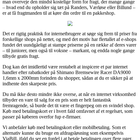
man overveje den mindst kostelige form for fragt, der mange gange
– hvad end du opholder sig tæt på Randers, Værløse eller Billund –
er at få fragtmanden til at køre din ordre til en pakkeshop.
Det er rigtig praktisk for internetbrugere at søge sig frem til priser fra
forskellige shops på nettet, og med det motiv har flertallet af e-shops
fundet det uundgåeligt at stampe priserne på en række af deres varer
– til juniorer, men også til voksne – markant, og endda nogle gange
tilbyde gratis fragt.
Dog kan det imidlertid være rentabelt at inspicere et par internet
handler efter rabatkoder på Shimano Bremsewire Racer DA9000
1,6mm x 2000mm forinden du shopper, sådan at du er sikker på at
indhente den skarpeste pris.
Du må ikke desto mindre ikke overse, at når en internet virksomhed
tilbyder en vare til salg for en pris som er helt fantastisk
fremragende, så burde det tit være et fingerpeg om en svindel shop.
Køb med betalingskort er i hvert fald omfavnet af et regelsæt, som
passer på køberen overfor fup e-firmaer.
Vi anbefaler køb med betalingskort eller mobilbetaling. Som et
alternativ kunne du bruge en afdragsløsning som eksempelvis
ViaBill, ifald du ser en fordel i at betale betalingen over flere uger.