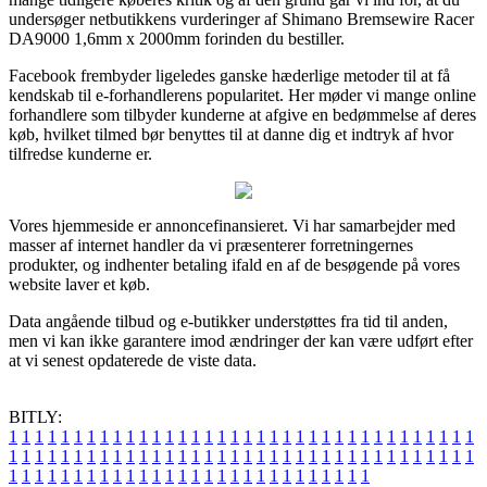
undersøger netbutikkens vurderinger af Shimano Bremsewire Racer
DA9000 1,6mm x 2000mm forinden du bestiller.
Facebook frembyder ligeledes ganske hæderlige metoder til at få
kendskab til e-forhandlerens popularitet. Her møder vi mange online
forhandlere som tilbyder kunderne at afgive en bedømmelse af deres
køb, hvilket tilmed bør benyttes til at danne dig et indtryk af hvor
tilfredse kunderne er.
Vores hjemmeside er annoncefinansieret. Vi har samarbejder med
masser af internet handler da vi præsenterer forretningernes
produkter, og indhenter betaling ifald en af de besøgende på vores
website laver et køb.
Data angående tilbud og e-butikker understøttes fra tid til anden,
men vi kan ikke garantere imod ændringer der kan være udført efter
at vi senest opdaterede de viste data.
BITLY:
1
1
1
1
1
1
1
1
1
1
1
1
1
1
1
1
1
1
1
1
1
1
1
1
1
1
1
1
1
1
1
1
1
1
1
1
1
1
1
1
1
1
1
1
1
1
1
1
1
1
1
1
1
1
1
1
1
1
1
1
1
1
1
1
1
1
1
1
1
1
1
1
1
1
1
1
1
1
1
1
1
1
1
1
1
1
1
1
1
1
1
1
1
1
1
1
1
1
1
1