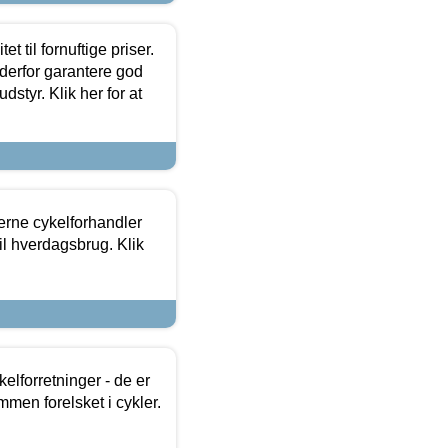
et til fornuftige priser.
 derfor garantere god
dstyr. Klik her for at
erne cykelforhandler
til hverdagsbrug. Klik
lforretninger - de er
mmen forelsket i cykler.