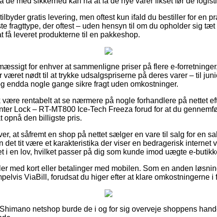
så de med sikkerhed kan nå at få de nye varer fikset før de logist
 tilbyder gratis levering, men oftest kun ifald du bestiller for e
ste fragttype, der oftest – uden hensyn til om du opholder sig 
at få leveret produkterne til en pakkeshop.
mæssigt for enhver at sammenligne priser på flere e-forretninger
 været nødt til at trykke udsalgspriserne på deres varer – til ju
 og endda nogle gange sikre fragt uden omkostninger.
 være rentabelt at se nærmere på nogle forhandlere på nettet ef
r Lock – RT-MT800 Ice-Tech Freeza forud for at du gennemføre
 opnå den billigste pris.
er, at såfremt en shop på nettet sælger en vare til salg for en s
det tit være et karakteristika der viser en bedragerisk internet
t i en lov, hvilket passer på dig som kunde imod uægte e-butikk
dler med kort eller betalinger med mobilen. Som en anden løsn
elvis ViaBill, forudsat du higer efter at klare omkostningerne i f
 Shimano netshop burde de i og for sig overveje shoppens hande