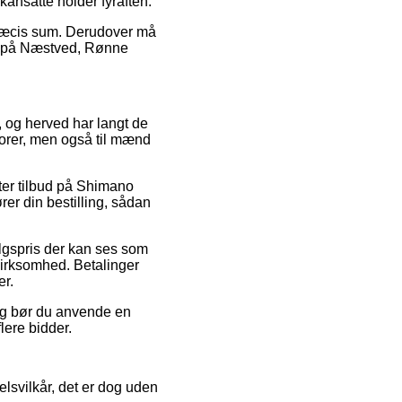
ikansatte holder fyraften.
n præcis sum. Derudover må
tæt på Næstved, Rønne
, og herved har langt de
niorer, men også til mænd
ter tilbud på Shimano
r din bestilling, sådan
algspris der kan ses som
 virksomhed. Betalinger
er.
ing bør du anvende en
lere bidder.
lsvilkår, det er dog uden