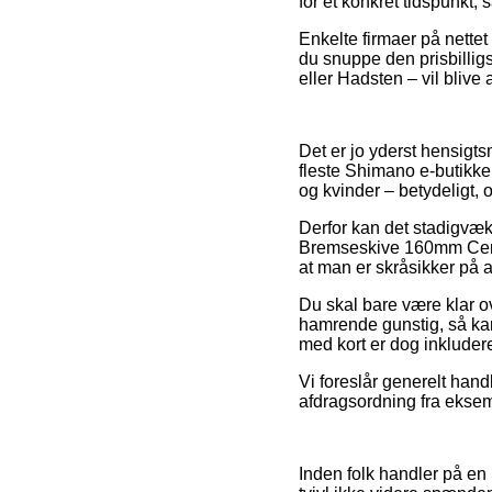
for et konkret tidspunkt, 
Enkelte firmaer på nettet
du snuppe den prisbillig
eller Hadsten – vil blive 
Det er jo yderst hensigts
fleste Shimano e-butikker
og kvinder – betydeligt,
Derfor kan det stadigvæk
Bremseskive 160mm Cente
at man er skråsikker på at
Du skal bare være klar ov
hamrende gunstig, så kan 
med kort er dog inkludere
Vi foreslår generelt han
afdragsordning fra eksemp
Inden folk handler på en