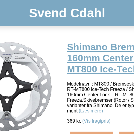
Svend Cdahl
Shimano Brem
160mm Center 
MT800 Ice-Tec
Modelnavn : MT800 / Bremsesk
RT-MT800 Ice-Tech Freeza / S
160mm Center Lock – RT-MT80
Freeza.Skivebremser (Rotor / 
varianter fra Shimano. De er typis
mont
(Læs mere)
369
kr.
(Vis fragtpris)