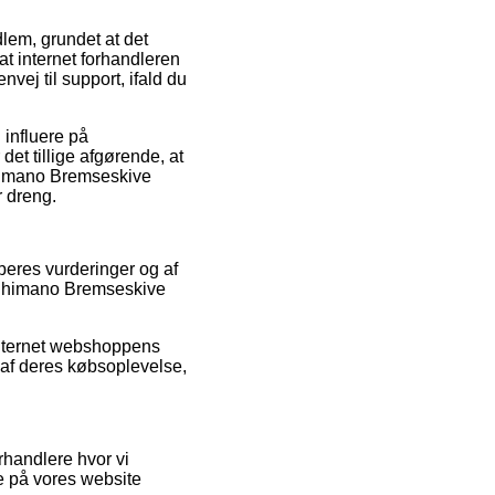
lem, grundet at det
at internet forhandleren
ej til support, ifald du
 influere på
et tillige afgørende, at
Shimano Bremseskive
 dreng.
øberes vurderinger og af
f Shimano Bremseskive
internet webshoppens
af deres købsoplevelse,
rhandlere hvor vi
de på vores website