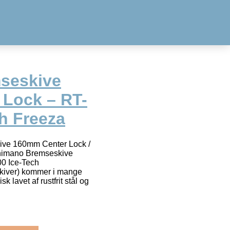
seskive
Lock – RT-
h Freeza
ive 160mm Center Lock /
himano Bremseskive
0 Ice-Tech
Skiver) kommer i mange
k lavet af rustfrit stål og