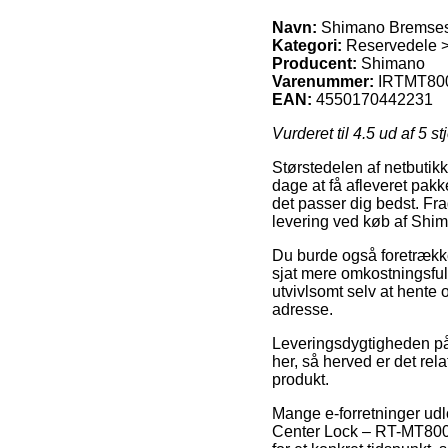
Navn:
Shimano Bremsesk
Kategori:
Reservedele >
Producent:
Shimano
Varenummer:
IRTMT80
EAN:
4550170442231
Vurderet til
4.5
ud af 5 st
Størstedelen af netbutikk
dage at få afleveret pakk
det passer dig bedst. Fra
levering ved køb af Sh
Du burde også foretrække 
sjat mere omkostningsful
utvivlsomt selv at hente
adresse.
Leveringsdygtigheden på
her, så herved er det re
produkt.
Mange e-forretninger ud
Center Lock – RT-MT800 I