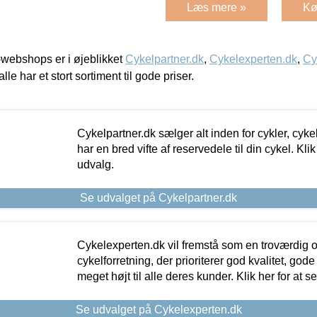
Læs mere »
Kø
webshops er i øjeblikket
Cykelpartner.dk
,
Cykelexperten.dk
,
Cy
alle har et stort sortiment til gode priser.
Cykelpartner.dk sælger alt inden for cykler, cyke
har en bred vifte af reservedele til din cykel. Klik
udvalg.
Se udvalget på Cykelpartner.dk
Cykelexperten.dk vil fremstå som en troværdig o
cykelforretning, der prioriterer god kvalitet, god
meget højt til alle deres kunder. Klik her for at s
Se udvalget på Cykelexperten.dk