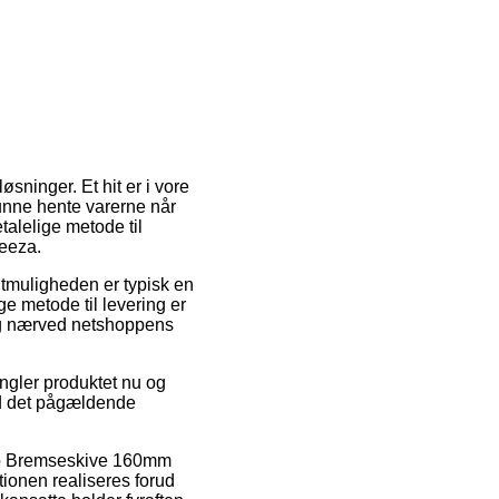
sninger. Et hit er i vore
kunne hente varerne når
talelige metode til
eeza.
agtmuligheden er typisk en
 metode til levering er
dig nærved netshoppens
ngler produktet nu og
ved det pågældende
ano Bremseskive 160mm
ionen realiseres forud