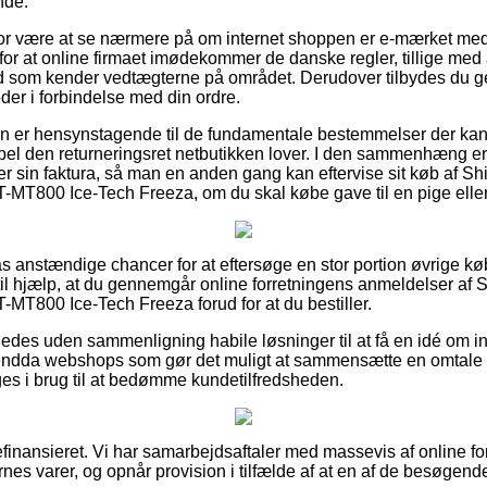
nde.
for være at se nærmere på om internet shoppen er e-mærket med
for at online firmaet imødekommer de danske regler, tillige med 
 som kender vedtægterne på området. Derudover tilbydes du genv
der i forbindelse med din ordre.
nden er hensynstagende til de fundamentale bestemmelser der kan
pel den returneringsret netbutikken lover. I den sammenhæng er d
 sin faktura, så man en anden gang kan eftervise sit køb af 
MT800 Ice-Tech Freeza, om du skal købe gave til en pige eller
ilpas anstændige chancer for at eftersøge en stor portion øvrige k
til hjælp, at du gennemgår online forretningens anmeldelser a
T800 Ice-Tech Freeza forud for at du bestiller.
edes uden sammenligning habile løsninger til at få en idé om 
i endda webshops som gør det muligt at sammensætte en omtale 
ages i brug til at bedømme kundetilfredsheden.
finansieret. Vi har samarbejdsaftaler med massevis af online fo
nes varer, og opnår provision i tilfælde af at en af de besøgen