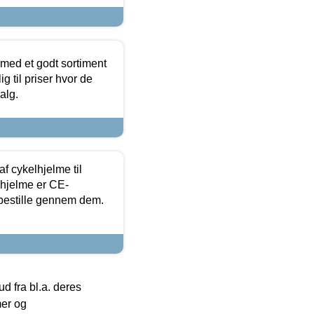
 med et godt sortiment
g til priser hvor de
alg.
f cykelhjelme til
lhjelme er CE-
 bestille gennem dem.
 fra bl.a. deres
mer og