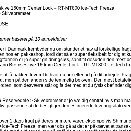
ive 160mm Center Lock – RT-MT800 Ice-Tech Freeza
 Skivebremser
0SE
jerner baseret på
10
anmeldelser
er i Danmark frembyder nu om stunder et hav af forskellige fragtlø
en hos en pakkeshop, fordi det så er super fleksibelt for dig at 
gtformen er jo super gnidningsløs, samt tit desuden den mest be
imano Bremseskive 160mm Center Lock – RT-MT800 Ice-Tech Fr
at få pakken leveret til hvor du bor eller ud på dit arbejde. Fr
d, men på den anden side temmelig bekvem. Den mest betalelige
 ordren, som desværre står og falder med at du fysisk befinder 
 Reservedele > Skivebremser er jo vældig central hvis man ma
lativt passende at du besigtiger den estimerede leveringsdato 
lover 1 dags fragt på deres primære varer, eksempelvis Shim
ce-Tech Freeza, men vær obs på at det er påkrævet at transakt