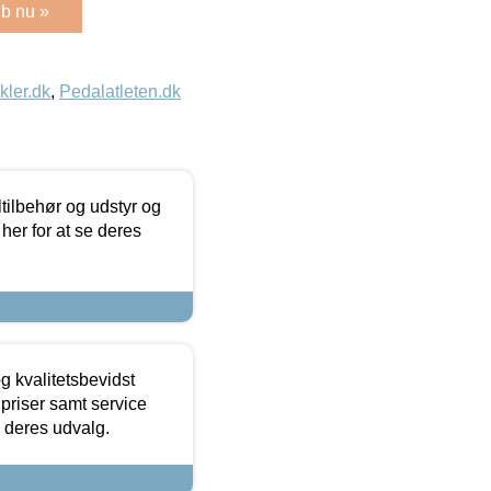
b nu »
kler.dk
,
Pedalatleten.dk
ltilbehør og udstyr og
 her for at se deres
g kvalitetsbevidst
e priser samt service
e deres udvalg.