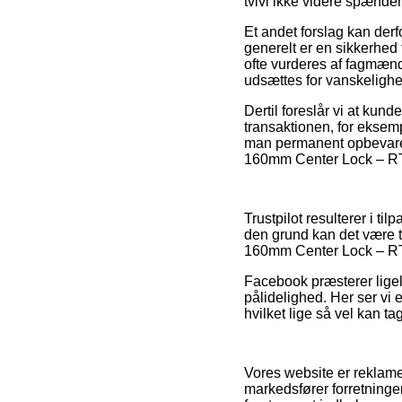
tvivl ikke videre spænde
Et andet forslag kan der
generelt er en sikkerhed 
ofte vurderes af fagmænd
udsættes for vanskelighe
Dertil foreslår vi at ku
transaktionen, for eksem
man permanent opbevarer
160mm Center Lock – RT-
Trustpilot resulterer i t
den grund kan det være 
160mm Center Lock – RT-M
Facebook præsterer ligel
pålidelighed. Her ser v
hvilket lige så vel kan t
Vores website er reklame
markedsfører forretninger