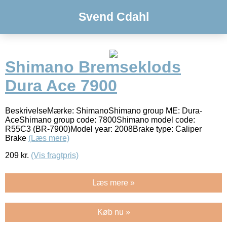
Svend Cdahl
Shimano Bremseklods
Dura Ace 7900
BeskrivelseMærke: ShimanoShimano group ME: Dura-
AceShimano group code: 7800Shimano model code:
R55C3 (BR-7900)Model year: 2008Brake type: Caliper
Brake
(Læs mere)
209
kr.
(Vis fragtpris)
Læs mere »
Køb nu »