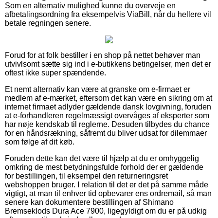
Som en alternativ mulighed kunne du overveje en
afbetalingsordning fra eksempelvis ViaBill, når du hellere vil
betale regningen senere.
Forud for at folk bestiller i en shop på nettet behøver man
utvivlsomt sætte sig ind i e-butikkens betingelser, men det er
oftest ikke super spændende.
Et nemt alternativ kan være at granske om e-firmaet er
medlem af e-mærket, eftersom det kan være en sikring om at
internet firmaet adlyder gældende dansk lovgivning, foruden
at e-forhandleren regelmæssigt overvåges af eksperter som
har nøje kendskab til reglerne. Desuden tilbydes du chance
for en håndsrækning, såfremt du bliver udsat for dilemmaer
som følge af dit køb.
Foruden dette kan det være til hjælp at du er omhyggelig
omkring de mest betydningsfulde forhold der er gældende
for bestillingen, til eksempel den returneringsret
webshoppen bruger. I relation til det er det på samme måde
vigtigt, at man til enhver tid opbevarer ens ordremail, så man
senere kan dokumentere bestillingen af Shimano
Bremseklods Dura Ace 7900, ligegyldigt om du er på udkig