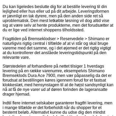
Du kan ligeledes beslutte dig for at bestille levering til din
lejlighed eller hus eller ud på dit arbejde. Leveringsformen
er jævnligt en tak dyrere, men på den anden side ret så
uproblematisk. Den mest letkøbte løsning vil dog altid vise
sig at være selv at hente produkterne, men det forudsætter at
du er lige ved internet shoppens tilholdssted.
Fragttiden på Bremseklodser > Reservedele > Shimano er
naturligvis rigtig central i tilfælde af at vi står og skal bruge
varerne med det samme, og i det øjemed er det rigtig vigtigt
at du kontrollerer det anslåede leveringstidspunkt på den
relevante vare.
Størstedelen af forhandlere på nettet tilsiger 1 hverdags
levering på en række varenumre, eksempelvis Shimano
Bremseklods Dura Ace 7900, men vær påpasselig da det er
forudsat at bestillingen køres igennem forud for et fastsat
klokkeslæt, med hensynstagen til at de højst sandsynligt kan
nå at få de nye varer ud af døren forinden de lageransatte
drager hjemad.
Indtil flere internet selskaber garanterer fragtfri levering, men
i mange tilfælde er det forbeholdt når du shopper for et
bestemt beløb. Alternativt kunne du udse dig den mindst