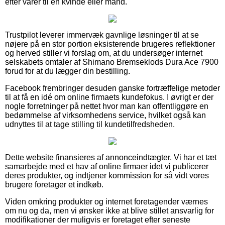
efter varer til en kvinde eller mand.
Trustpilot leverer immervæk gavnlige løsninger til at se
nøjere på en stor portion eksisterende brugeres reflektioner
og herved stiller vi forslag om, at du undersøger internet
selskabets omtaler af Shimano Bremseklods Dura Ace 7900
forud for at du lægger din bestilling.
Facebook frembringer desuden ganske fortræffelige metoder
til at få en idé om online firmaets kundefokus. I øvrigt er der
nogle forretninger på nettet hvor man kan offentliggøre en
bedømmelse af virksomhedens service, hvilket også kan
udnyttes til at tage stilling til kundetilfredsheden.
Dette website finansieres af annonceindtægter. Vi har et tæt
samarbejde med et hav af online firmaer idet vi publicerer
deres produkter, og indtjener kommission for så vidt vores
brugere foretager et indkøb.
Viden omkring produkter og internet foretagender værnes
om nu og da, men vi ønsker ikke at blive stillet ansvarlig for
modifikationer der muligvis er foretaget efter seneste