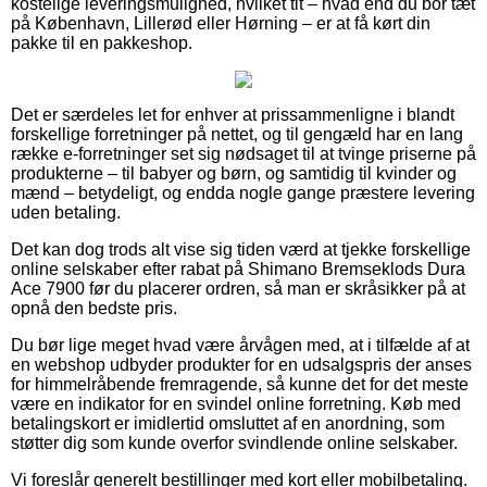
kostelige leveringsmulighed, hvilket tit – hvad end du bor tæt
på København, Lillerød eller Hørning – er at få kørt din
pakke til en pakkeshop.
Det er særdeles let for enhver at prissammenligne i blandt
forskellige forretninger på nettet, og til gengæld har en lang
række e-forretninger set sig nødsaget til at tvinge priserne på
produkterne – til babyer og børn, og samtidig til kvinder og
mænd – betydeligt, og endda nogle gange præstere levering
uden betaling.
Det kan dog trods alt vise sig tiden værd at tjekke forskellige
online selskaber efter rabat på Shimano Bremseklods Dura
Ace 7900 før du placerer ordren, så man er skråsikker på at
opnå den bedste pris.
Du bør lige meget hvad være årvågen med, at i tilfælde af at
en webshop udbyder produkter for en udsalgspris der anses
for himmelråbende fremragende, så kunne det for det meste
være en indikator for en svindel online forretning. Køb med
betalingskort er imidlertid omsluttet af en anordning, som
støtter dig som kunde overfor svindlende online selskaber.
Vi foreslår generelt bestillinger med kort eller mobilbetaling.