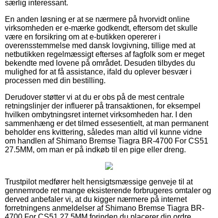
særlig interessant.
En anden løsning er at se nærmere på hvorvidt online
virksomheden er e-mærke godkendt, eftersom det skulle
være en forsikring om at e-butikken opererer i
overensstemmelse med dansk lovgivning, tillige med at
netbutikken regelmæssigt efterses af fagfolk som er meget
bekendte med lovene på området. Desuden tilbydes du
mulighed for at få assistance, ifald du oplever besvær i
processen med din bestilling.
Derudover støtter vi at du er obs på de mest centrale
retningslinjer der influerer på transaktionen, for eksempel
hvilken ombytningsret internet virksomheden har. I den
sammenhæng er det tilmed essesentielt, at man permanent
beholder ens kvittering, således man altid vil kunne vidne
om handlen af Shimano Bremse Tiagra BR-4700 For CS51
27.5MM, om man er på indkøb til en pige eller dreng.
Trustpilot medfører helt hensigtsmæssige genveje til at
gennemrode ret mange eksisterende forbrugeres omtaler og
derved anbefaler vi, at du kigger nærmere på internet
forretningens anmeldelser af Shimano Bremse Tiagra BR-
4700 For CS51 27.5MM forinden du placerer din ordre.