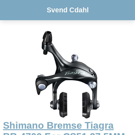
Svend Cdahl
Shimano Bremse Tiagra