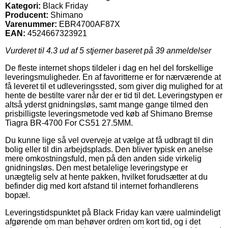
Kategori:
Black Friday
Producent:
Shimano
Varenummer:
EBR4700AF87X
EAN:
4524667323921
Vurderet til
4.3
ud af 5 stjerner baseret på
39
anmeldelser
De fleste internet shops tildeler i dag en hel del forskellige
leveringsmuligheder. En af favoritterne er for nærværende at
få leveret til et udleveringssted, som giver dig mulighed for at
hente de bestilte varer når der er tid til det. Leveringstypen er
altså yderst gnidningsløs, samt mange gange tilmed den
prisbilligste leveringsmetode ved køb af Shimano Bremse
Tiagra BR-4700 For CS51 27.5MM.
Du kunne lige så vel overveje at vælge at få udbragt til din
bolig eller til din arbejdsplads. Den bliver typisk en anelse
mere omkostningsfuld, men på den anden side virkelig
gnidningsløs. Den mest betalelige leveringstype er
unægtelig selv at hente pakken, hvilket forudsætter at du
befinder dig med kort afstand til internet forhandlerens
bopæl.
Leveringstidspunktet på Black Friday kan være ualmindeligt
afgørende om man behøver ordren om kort tid, og i det