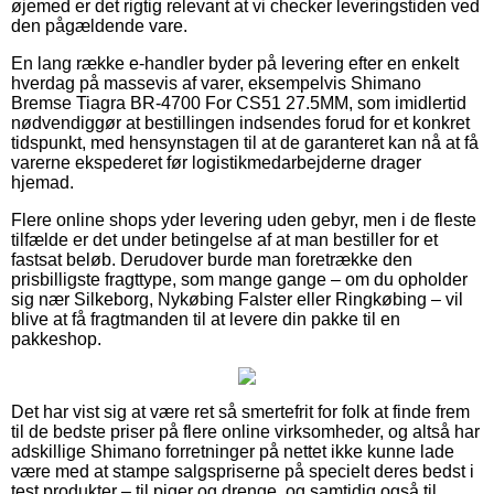
øjemed er det rigtig relevant at vi checker leveringstiden ved
den pågældende vare.
En lang række e-handler byder på levering efter en enkelt
hverdag på massevis af varer, eksempelvis Shimano
Bremse Tiagra BR-4700 For CS51 27.5MM, som imidlertid
nødvendiggør at bestillingen indsendes forud for et konkret
tidspunkt, med hensynstagen til at de garanteret kan nå at få
varerne ekspederet før logistikmedarbejderne drager
hjemad.
Flere online shops yder levering uden gebyr, men i de fleste
tilfælde er det under betingelse af at man bestiller for et
fastsat beløb. Derudover burde man foretrække den
prisbilligste fragttype, som mange gange – om du opholder
sig nær Silkeborg, Nykøbing Falster eller Ringkøbing – vil
blive at få fragtmanden til at levere din pakke til en
pakkeshop.
Det har vist sig at være ret så smertefrit for folk at finde frem
til de bedste priser på flere online virksomheder, og altså har
adskillige Shimano forretninger på nettet ikke kunne lade
være med at stampe salgspriserne på specielt deres bedst i
test produkter – til piger og drenge, og samtidig også til