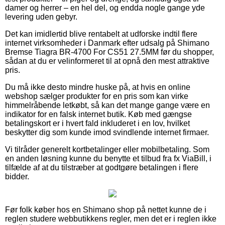
damer og herrer – en hel del, og endda nogle gange yde
levering uden gebyr.
Det kan imidlertid blive rentabelt at udforske indtil flere
internet virksomheder i Danmark efter udsalg på Shimano
Bremse Tiagra BR-4700 For CS51 27.5MM før du shopper,
sådan at du er velinformeret til at opnå den mest attraktive
pris.
Du må ikke desto mindre huske på, at hvis en online
webshop sælger produkter for en pris som kan virke
himmelråbende letkøbt, så kan det mange gange være en
indikator for en falsk internet butik. Køb med gængse
betalingskort er i hvert fald inkluderet i en lov, hvilket
beskytter dig som kunde imod svindlende internet firmaer.
Vi tilråder generelt kortbetalinger eller mobilbetaling. Som
en anden løsning kunne du benytte et tilbud fra fx ViaBill, i
tilfælde af at du tilstræber at godtgøre betalingen i flere
bidder.
Før folk køber hos en Shimano shop på nettet kunne de i
reglen studere webbutikkens regler, men det er i reglen ikke