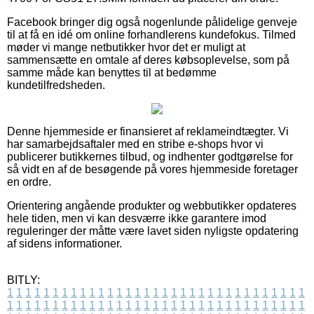
Facebook bringer dig også nogenlunde pålidelige genveje
til at få en idé om online forhandlerens kundefokus. Tilmed
møder vi mange netbutikker hvor det er muligt at
sammensætte en omtale af deres købsoplevelse, som på
samme måde kan benyttes til at bedømme
kundetilfredsheden.
Denne hjemmeside er finansieret af reklameindtægter. Vi
har samarbejdsaftaler med en stribe e-shops hvor vi
publicerer butikkernes tilbud, og indhenter godtgørelse for
så vidt en af de besøgende på vores hjemmeside foretager
en ordre.
Orientering angående produkter og webbutikker opdateres
hele tiden, men vi kan desværre ikke garantere imod
reguleringer der måtte være lavet siden nyligste opdatering
af sidens informationer.
BITLY:
1
1
1
1
1
1
1
1
1
1
1
1
1
1
1
1
1
1
1
1
1
1
1
1
1
1
1
1
1
1
1
1
1
1
1
1
1
1
1
1
1
1
1
1
1
1
1
1
1
1
1
1
1
1
1
1
1
1
1
1
1
1
1
1
1
1