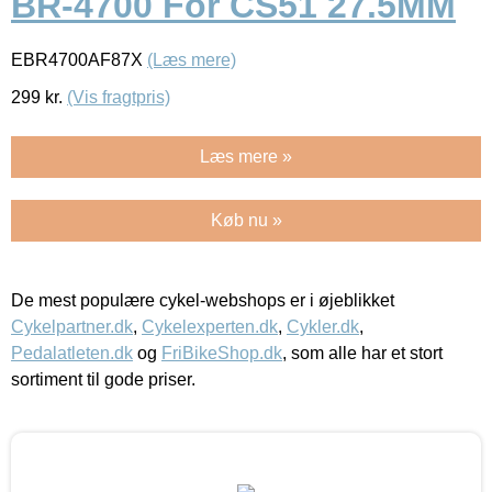
BR-4700 For CS51 27.5MM
EBR4700AF87X
(Læs mere)
299
kr.
(Vis fragtpris)
Læs mere »
Køb nu »
De mest populære cykel-webshops er i øjeblikket
Cykelpartner.dk
,
Cykelexperten.dk
,
Cykler.dk
,
Pedalatleten.dk
og
FriBikeShop.dk
, som alle har et stort
sortiment til gode priser.