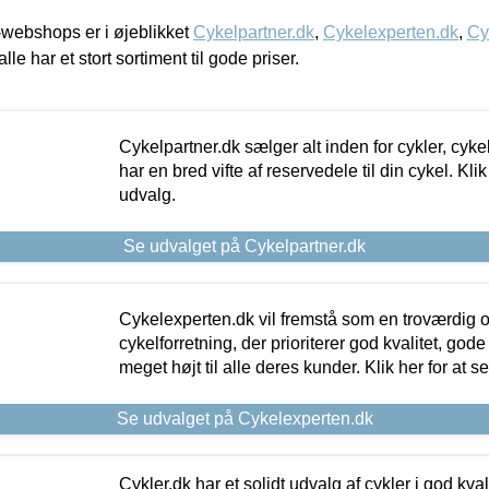
webshops er i øjeblikket
Cykelpartner.dk
,
Cykelexperten.dk
,
Cy
alle har et stort sortiment til gode priser.
Cykelpartner.dk sælger alt inden for cykler, cyke
har en bred vifte af reservedele til din cykel. Klik
udvalg.
Se udvalget på Cykelpartner.dk
Cykelexperten.dk vil fremstå som en troværdig o
cykelforretning, der prioriterer god kvalitet, god
meget højt til alle deres kunder. Klik her for at s
Se udvalget på Cykelexperten.dk
Cykler.dk har et solidt udvalg af cykler i god kvalit