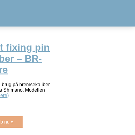
 fixing pin
ber – BR-
re
il brug på bremsekaliber
ra Shimano. Modellen
ere)
b nu »