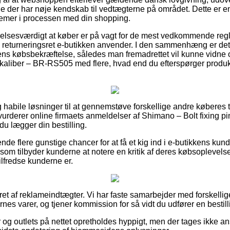
ge der har nøje kendskab til vedtægterne på området. Dette er en
blemer i processen med din shopping.
lelsesværdigt at køber er på vagt for de mest vedkommende reg
 returneringsret e-butikken anvender. I den sammenhæng er det l
r ens købsbekræftelse, således man fremadrettet vil kunne vidn
sekaliber – BR-RS505 med flere, hvad end du efterspørger produkt
ig habile løsninger til at gennemstøve forskellige andre køberes
du vurderer online firmaets anmeldelser af Shimano – Bolt fixing p
u lægger din bestilling.
ende flere gunstige chancer for at få et kig ind i e-butikkens kun
 som tilbyder kunderne at notere en kritik af deres købsoplevelse
 tilfredse kunderne er.
ret af reklameindtægter. Vi har faste samarbejder med forskellig
es varer, og tjener kommission for så vidt du udfører en bestill
og outlets på nettet opretholdes hyppigt, men der tages ikke ans