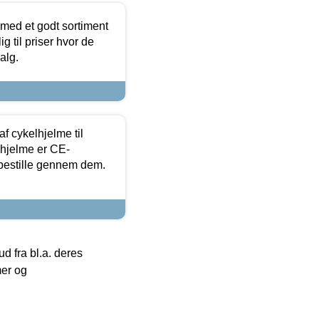
 med et godt sortiment
g til priser hvor de
alg.
f cykelhjelme til
lhjelme er CE-
 bestille gennem dem.
 fra bl.a. deres
mer og