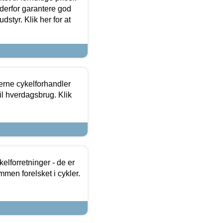
 derfor garantere god
dstyr. Klik her for at
erne cykelforhandler
til hverdagsbrug. Klik
lforretninger - de er
mmen forelsket i cykler.