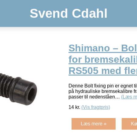
Svend Cdahl
Shimano – Bolt
for bremsekali
RS505 med fle
Denne Bolt fixing pin er egnet t
på hydrauliske bremsekalibre f
passer til nedenståen…
(Læs m
14
kr.
(Vis fragtpris)
Læs mere »
Kø