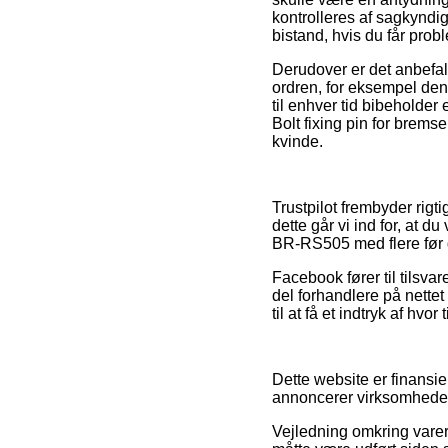
kontrolleres af sagkyndi
bistand, hvis du får pro
Derudover er det anbefa
ordren, for eksempel den
til enhver tid bibeholde
Bolt fixing pin for brem
kvinde.
Trustpilot frembyder rigt
dette går vi ind for, at 
BR-RS505 med flere før d
Facebook fører til tilsvar
del forhandlere på nettet
til at få et indtryk af hvor
Dette website er finansie
annoncerer virksomhedern
Vejledning omkring varer 