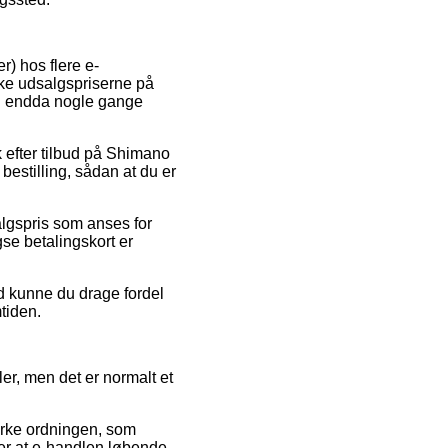
r) hos flere e-
dske udsalgspriserne på
 og endda nogle gange
 efter tilbud på Shimano
bestilling, sådan at du er
algspris som anses for
e betalingskort er
ed kunne du drage fordel
tiden.
er, men det er normalt et
ærke ordningen, som
er at e-handlen løbende