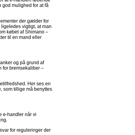
 god mulighed for at få
lementer der gælder for
igeledes vigtigt, at man
e om købet af Shimano –
er til en mand eller
 tanker og på grund af
in for bremsekaliber –
detilfredshed. Her ses en
, som tillige må benyttes
e e-handler når vi
ing.
var for reguleringer der