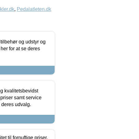
kler.dk
,
Pedalatleten.dk
ltilbehør og udstyr og
 her for at se deres
g kvalitetsbevidst
e priser samt service
e deres udvalg.
et til fornuftige priser.