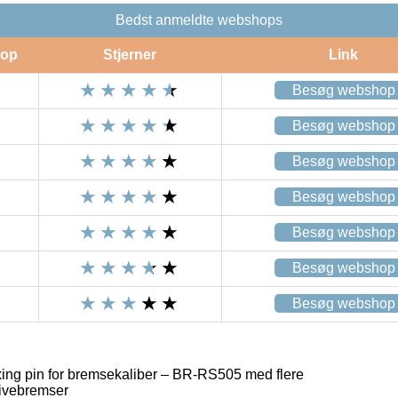
Bedst anmeldte webshops
op
Stjerner
Link
Besøg webshop
Besøg webshop
Besøg webshop
Besøg webshop
Besøg webshop
Besøg webshop
Besøg webshop
xing pin for bremsekaliber – BR-RS505 med flere
kivebremser