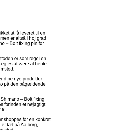
et at få leveret til en
men er altså i høj grad
 – Bolt fixing pin for
metoden er som regel en
ægtes at være at hente
jemsted.
er dine nye produkter
sdato på den pågældende
 Shimano – Bolt fixing
 forinden et nøjagtigt
fri.
r shoppes for en konkret
 er tæt på Aalborg,
ngssted.