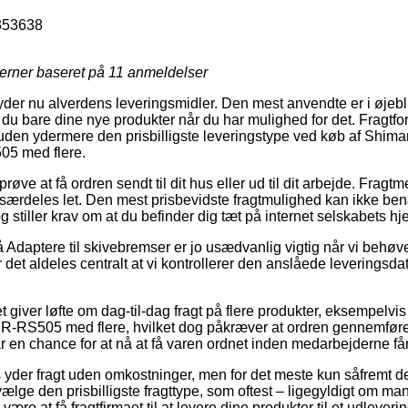
353638
jerner baseret på
11
anmeldelser
byder nu alverdens leveringsmidler. Den mest anvendte er i øjeblikk
du bare dine nye produkter når du har mulighed for det. Fragtfor
den ydermere den prisbilligste leveringstype ved køb af Shimano
05 med flere.
e at få ordren sendt til dit hus eller ud til dit arbejde. Fragt
særdeles let. Den mest prisbevidste fragtmulighed kan ikke ben
 stiller krav om at du befinder dig tæt på internet selskabets h
Adaptere til skivebremser er jo usædvanlig vigtig når vi behøv
r det aldeles centralt at vi kontrollerer den anslåede levering
giver løfte om dag-til-dag fragt på flere produkter, eksempelvis
BR-RS505 med flere, hvilket dog påkræver at ordren gennemføres
r en chance for at nå at få varen ordnet inden medarbejderne får 
yder fragt uden omkostninger, men for det meste kun såfremt de
ælge den prisbilligste fragttype, som oftest – ligegyldigt om man
 være at få fragtfirmaet til at levere dine produkter til et udleveri