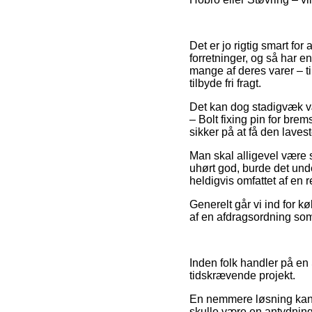
Det er jo rigtig smart fo
forretninger, og så har e
mange af deres varer – t
tilbyde fri fragt.
Det kan dog stadigvæk væ
– Bolt fixing pin for bre
sikker på at få den lavest
Man skal alligevel være 
uhørt god, burde det un
heldigvis omfattet af en 
Generelt går vi ind for 
af en afdragsordning som 
Inden folk handler på en
tidskrævende projekt.
En nemmere løsning kan 
skulle være en antydnin