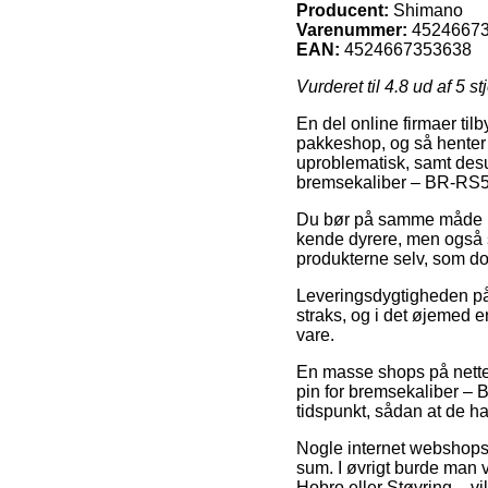
Producent:
Shimano
Varenummer:
4524667
EAN:
4524667353638
Vurderet til
4.8
ud af 5 st
En del online firmaer til
pakkeshop, og så henter 
uproblematisk, samt desu
bremsekaliber – BR-RS5
Du bør på samme måde prøv
kende dyrere, men også 
produkterne selv, som dog
Leveringsdygtigheden på 
straks, og i det øjemed e
vare.
En masse shops på nettet 
pin for bremsekaliber – 
tidspunkt, sådan at de ha
Nogle internet webshops 
sum. I øvrigt burde man v
Hobro eller Støvring – vil