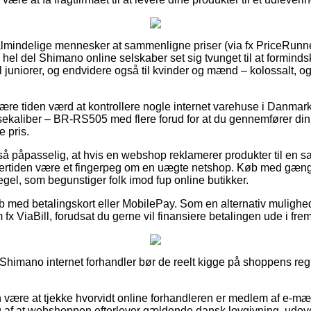
r almindelige mennesker at sammenligne priser (via fx PriceRunne
n hel del Shimano online selskaber set sig tvunget til at formin
il juniorer, og endvidere også til kvinder og mænd – kolossalt,
re tiden værd at kontrollere nogle internet varehuse i Danmark
msekaliber – BR-RS505 med flere forud for at du gennemfører din 
e pris.
så påpasselig, at hvis en webshop reklamerer produkter til en s
dertiden være et fingerpeg om en uægte netshop. Køb med gængs
regel, som begunstiger folk imod fup online butikker.
køb med betalingskort eller MobilePay. Som en alternativ muligh
fx ViaBill, forudsat du gerne vil finansiere betalingen ude i frem
 Shimano internet forhandler bør de reelt kigge på shoppens regl
være at tjekke hvorvidt online forhandleren er medlem af e-m
g af at webshoppen efterlever gældende dansk lovgivning, udov