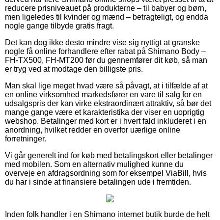
reducere prisniveauet på produkterne – til babyer og børn,
men ligeledes til kvinder og mænd – betragteligt, og endda
nogle gange tilbyde gratis fragt.
Det kan dog ikke desto mindre vise sig nyttigt at granske
nogle få online forhandlere efter rabat på Shimano Body –
FH-TX500, FH-MT200 før du gennemfører dit køb, så man
er tryg ved at modtage den billigste pris.
Man skal lige meget hvad være så påvagt, at i tilfælde af at
en online virksomhed markedsfører en vare til salg for en
udsalgspris der kan virke ekstraordinært attraktiv, så bør det
mange gange være et karakteristika der viser en uoprigtig
webshop. Betalinger med kort er i hvert fald inkluderet i en
anordning, hvilket redder en overfor uærlige online
forretninger.
Vi går generelt ind for køb med betalingskort eller betalinger
med mobilen. Som en alternativ mulighed kunne du
overveje en afdragsordning som for eksempel ViaBill, hvis
du har i sinde at finansiere betalingen ude i fremtiden.
Inden folk handler i en Shimano internet butik burde de helt