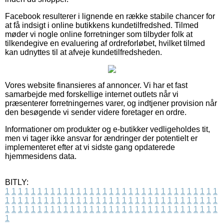
Facebook resulterer i lignende en række stabile chancer for
at få indsigt i online butikkens kundetilfredshed. Tilmed
møder vi nogle online forretninger som tilbyder folk at
tilkendegive en evaluering af ordreforløbet, hvilket tilmed
kan udnyttes til at afveje kundetilfredsheden.
Vores website finansieres af annoncer. Vi har et fast
samarbejde med forskellige internet outlets når vi
præsenterer forretningernes varer, og indtjener provision når
den besøgende vi sender videre foretager en ordre.
Informationer om produkter og e-butikker vedligeholdes tit,
men vi tager ikke ansvar for ændringer der potentielt er
implementeret efter at vi sidste gang opdaterede
hjemmesidens data.
BITLY:
1
1
1
1
1
1
1
1
1
1
1
1
1
1
1
1
1
1
1
1
1
1
1
1
1
1
1
1
1
1
1
1
1
1
1
1
1
1
1
1
1
1
1
1
1
1
1
1
1
1
1
1
1
1
1
1
1
1
1
1
1
1
1
1
1
1
1
1
1
1
1
1
1
1
1
1
1
1
1
1
1
1
1
1
1
1
1
1
1
1
1
1
1
1
1
1
1
1
1
1