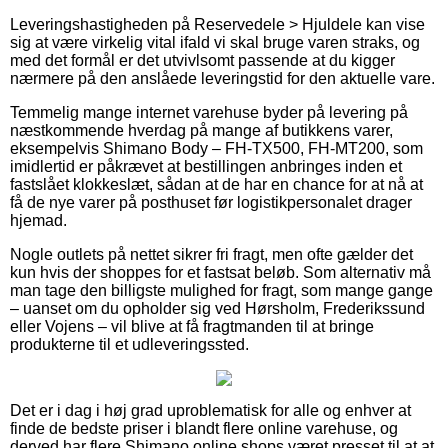
Leveringshastigheden på Reservedele > Hjuldele kan vise
sig at være virkelig vital ifald vi skal bruge varen straks, og
med det formål er det utvivlsomt passende at du kigger
nærmere på den anslåede leveringstid for den aktuelle vare.
Temmelig mange internet varehuse byder på levering på
næstkommende hverdag på mange af butikkens varer,
eksempelvis Shimano Body – FH-TX500, FH-MT200, som
imidlertid er påkrævet at bestillingen anbringes inden et
fastslået klokkeslæt, sådan at de har en chance for at nå at
få de nye varer på posthuset før logistikpersonalet drager
hjemad.
Nogle outlets på nettet sikrer fri fragt, men ofte gælder det
kun hvis der shoppes for et fastsat beløb. Som alternativ må
man tage den billigste mulighed for fragt, som mange gange
– uanset om du opholder sig ved Hørsholm, Frederikssund
eller Vojens – vil blive at få fragtmanden til at bringe
produkterne til et udleveringssted.
Det er i dag i høj grad uproblematisk for alle og enhver at
finde de bedste priser i blandt flere online varehuse, og
derved har flere Shimano online shops været presset til at at