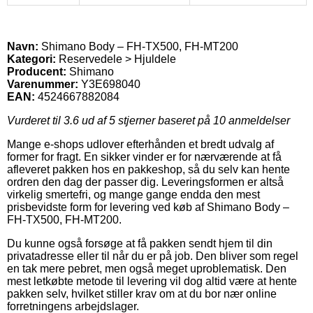
Navn:
Shimano Body – FH-TX500, FH-MT200
Kategori:
Reservedele > Hjuldele
Producent:
Shimano
Varenummer:
Y3E698040
EAN:
4524667882084
Vurderet til
3.6
ud af 5 stjerner baseret på
10
anmeldelser
Mange e-shops udlover efterhånden et bredt udvalg af
former for fragt. En sikker vinder er for nærværende at få
afleveret pakken hos en pakkeshop, så du selv kan hente
ordren den dag der passer dig. Leveringsformen er altså
virkelig smertefri, og mange gange endda den mest
prisbevidste form for levering ved køb af Shimano Body –
FH-TX500, FH-MT200.
Du kunne også forsøge at få pakken sendt hjem til din
privatadresse eller til når du er på job. Den bliver som regel
en tak mere pebret, men også meget uproblematisk. Den
mest letkøbte metode til levering vil dog altid være at hente
pakken selv, hvilket stiller krav om at du bor nær online
forretningens arbejdslager.