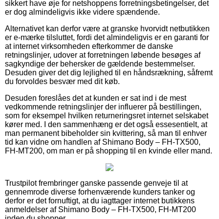
sikkert have øje for netshoppens forretningsbetingelser, det
er dog almindeligvis ikke videre spændende.
Alternativet kan derfor være at granske hvorvidt netbutikken
er e-mærke tilsluttet, fordi det almindeligvis er en garanti for
at internet virksomheden efterkommer de danske
retningslinjer, udover at forretningen løbende besøges af
sagkyndige der behersker de gældende bestemmelser.
Desuden giver det dig lejlighed til en håndsrækning, såfremt
du forvoldes besvær med dit køb.
Desuden foreslåes det at kunden er sat ind i de mest
vedkommende retningslinjer der influerer på bestillingen,
som for eksempel hvilken returneringsret internet selskabet
kører med. I den sammenhæng er det også essesentielt, at
man permanent bibeholder sin kvittering, så man til enhver
tid kan vidne om handlen af Shimano Body – FH-TX500,
FH-MT200, om man er på shopping til en kvinde eller mand.
Trustpilot frembringer ganske passende genveje til at
gennemrode diverse forhenværende kunders tanker og
derfor er det fornuftigt, at du iagttager internet butikkens
anmeldelser af Shimano Body – FH-TX500, FH-MT200
inden du shopper.