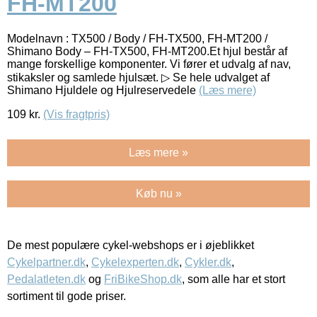
FH-MT200
Modelnavn : TX500 / Body / FH-TX500, FH-MT200 /
Shimano Body – FH-TX500, FH-MT200.Et hjul består af
mange forskellige komponenter. Vi fører et udvalg af nav,
stikaksler og samlede hjulsæt. ▷ Se hele udvalget af
Shimano Hjuldele og Hjulreservedele
(Læs mere)
109
kr.
(Vis fragtpris)
Læs mere »
Køb nu »
De mest populære cykel-webshops er i øjeblikket
Cykelpartner.dk
,
Cykelexperten.dk
,
Cykler.dk
,
Pedalatleten.dk
og
FriBikeShop.dk
, som alle har et stort
sortiment til gode priser.