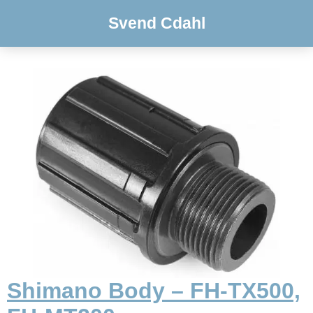
Svend Cdahl
Shimano Body – FH-TX500,