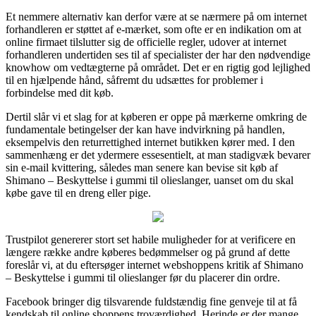
Et nemmere alternativ kan derfor være at se nærmere på om internet
forhandleren er støttet af e-mærket, som ofte er en indikation om at
online firmaet tilslutter sig de officielle regler, udover at internet
forhandleren undertiden ses til af specialister der har den nødvendige
knowhow om vedtægterne på området. Det er en rigtig god lejlighed
til en hjælpende hånd, såfremt du udsættes for problemer i
forbindelse med dit køb.
Dertil slår vi et slag for at køberen er oppe på mærkerne omkring de
fundamentale betingelser der kan have indvirkning på handlen,
eksempelvis den returrettighed internet butikken kører med. I den
sammenhæng er det ydermere essesentielt, at man stadigvæk bevarer
sin e-mail kvittering, således man senere kan bevise sit køb af
Shimano – Beskyttelse i gummi til olieslanger, uanset om du skal
købe gave til en dreng eller pige.
Trustpilot genererer stort set habile muligheder for at verificere en
længere række andre køberes bedømmelser og på grund af dette
foreslår vi, at du eftersøger internet webshoppens kritik af Shimano
– Beskyttelse i gummi til olieslanger før du placerer din ordre.
Facebook bringer dig tilsvarende fuldstændig fine genveje til at få
kendskab til online shoppens troværdighed. Herinde er der mange