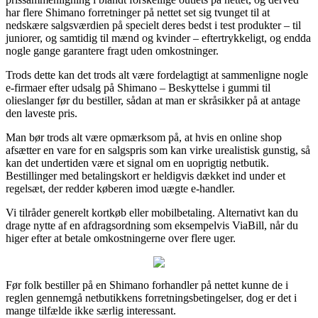
har flere Shimano forretninger på nettet set sig tvunget til at
nedskære salgsværdien på specielt deres bedst i test produkter – til
juniorer, og samtidig til mænd og kvinder – eftertrykkeligt, og endda
nogle gange garantere fragt uden omkostninger.
Trods dette kan det trods alt være fordelagtigt at sammenligne nogle
e-firmaer efter udsalg på Shimano – Beskyttelse i gummi til
olieslanger før du bestiller, sådan at man er skråsikker på at antage
den laveste pris.
Man bør trods alt være opmærksom på, at hvis en online shop
afsætter en vare for en salgspris som kan virke urealistisk gunstig, så
kan det undertiden være et signal om en uoprigtig netbutik.
Bestillinger med betalingskort er heldigvis dækket ind under et
regelsæt, der redder køberen imod uægte e-handler.
Vi tilråder generelt kortkøb eller mobilbetaling. Alternativt kan du
drage nytte af en afdragsordning som eksempelvis ViaBill, når du
higer efter at betale omkostningerne over flere uger.
Før folk bestiller på en Shimano forhandler på nettet kunne de i
reglen gennemgå netbutikkens forretningsbetingelser, dog er det i
mange tilfælde ikke særlig interessant.