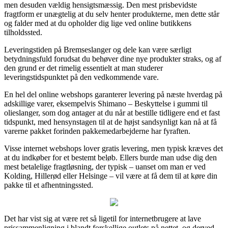
men desuden vældig hensigtsmæssig. Den mest prisbevidste
fragtform er unægtelig at du selv henter produkterne, men dette står
og falder med at du opholder dig lige ved online butikkens
tilholdssted.
Leveringstiden på Bremseslanger og dele kan være særligt
betydningsfuld forudsat du behøver dine nye produkter straks, og af
den grund er det rimelig essentielt at man studerer
leveringstidspunktet på den vedkommende vare.
En hel del online webshops garanterer levering på næste hverdag på
adskillige varer, eksempelvis Shimano – Beskyttelse i gummi til
olieslanger, som dog antager at du når at bestille tidligere end et fast
tidspunkt, med hensynstagen til at de højst sandsynligt kan nå at få
varerne pakket forinden pakkemedarbejderne har fyraften.
Visse internet webshops lover gratis levering, men typisk kræves det
at du indkøber for et bestemt beløb. Ellers burde man udse dig den
mest betalelige fragtløsning, der typisk – uanset om man er ved
Kolding, Hillerød eller Helsinge – vil være at få dem til at køre din
pakke til et afhentningssted.
Det har vist sig at være ret så ligetil for internetbrugere at lave
prissammenligning i blandt forskellige outlets på nettet, og derved