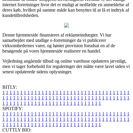
internet forretninger hvor det er muligt at nedfælde en anmeldelse af
deres køb, hvilket på samme måde kan benyttes til at få et indtryk af
kundetilfredsheden.
Denne hjemmeside finansieres af reklameindtægter. Vi har
samarbejder med utallige e-forretninger da vi publicerer
virksomhedernes varer, og høster provision forudsat en af de
besøgende på vores hjemmeside realiserer en handel.
Vejledning angående tilbud og online varehuse opdateres jævnligt,
men vi tager forbehold for reguleringer der måtte være lavet siden vi
senest opdaterede sidens oplysninger.
BITLY:
1
1
1
1
1
1
1
1
1
1
1
1
1
1
1
1
1
1
1
1
1
1
1
1
1
1
1
1
1
1
1
1
1
1
1
1
1
1
1
1
1
1
1
1
1
1
1
1
1
1
1
1
1
1
1
1
1
1
1
1
1
1
1
1
1
1
1
1
1
1
1
1
1
1
1
1
1
1
1
1
1
1
1
1
1
1
1
1
1
1
1
1
1
1
1
1
1
1
1
1
SPOTIFY:
1
1
1
1
1
1
1
1
1
1
1
1
1
1
1
1
1
1
1
1
1
1
1
1
1
1
1
1
1
1
1
1
1
1
1
1
1
1
1
1
1
1
1
1
1
1
1
1
1
1
1
1
1
1
1
1
1
1
1
1
1
1
1
1
1
1
1
1
1
1
1
1
1
1
1
1
1
1
1
1
1
1
1
1
1
1
1
1
1
1
1
1
1
1
1
1
1
1
1
1
CUTTLY BIO: