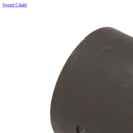
Svend Cdahl