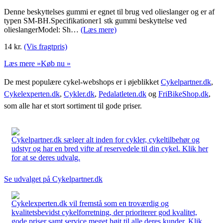
Denne beskyttelses gummi er egnet til brug ved olieslanger og er af
typen SM-BH.Specifikationer1 stk gummi beskyttelse ved
olieslangerModel: Sh…
(Læs mere)
14
kr.
(Vis fragtpris)
Læs mere »
Køb nu »
De mest populære cykel-webshops er i øjeblikket
Cykelpartner.dk
,
Cykelexperten.dk
,
Cykler.dk
,
Pedalatleten.dk
og
FriBikeShop.dk
,
som alle har et stort sortiment til gode priser.
Cykelpartner.dk sælger alt inden for cykler, cykeltilbehør og
udstyr og har en bred vifte af reservedele til din cykel. Klik her
for at se deres udvalg.
Se udvalget på Cykelpartner.dk
Cykelexperten.dk vil fremstå som en troværdig og
kvalitetsbevidst cykelforretning, der prioriterer god kvalitet,
gode priser samt service meget højt til alle deres kunder. Klik