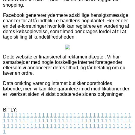
shopping.
Facebook genererer ydermere adskillige hensigtsmæssige
chancer for at få indblik i e-handlens popularitet. Her er der
en del e-forretninger hvor folk kan registrere en vurdering af
deres købsoplevelse, som tilmed bør drages fordel af til at
tage stilling til kundetilfredsheden.
Dette website er finansieret af reklameindtægter. Vi har
samarbejder med nogle forskellige internet foretagender
eftersom vi annoncerer deres tilbud, og får betaling om du
laver en ordre.
Data omkring varer og internet butikker opretholdes
løbende, men vi kan ikke garantere imod modifikationer der
er iværksat siden vi sidst opdaterede sidens oplysninger.
BITLY:
1
1
1
1
1
1
1
1
1
1
1
1
1
1
1
1
1
1
1
1
1
1
1
1
1
1
1
1
1
1
1
1
1
1
1
1
1
1
1
1
1
1
1
1
1
1
1
1
1
1
1
1
1
1
1
1
1
1
1
1
1
1
1
1
1
1
1
1
1
1
1
1
1
1
1
1
1
1
1
1
1
1
1
1
1
1
1
1
1
1
1
1
1
1
1
1
1
1
1
1