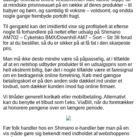
at mindske prisniveauet på en række af deres produkter – til
babyer og børn, og samtidig til voksne – voldsomt, og endda
nogle gange frembyde portofri fragt.
Til gengæld kan det imidlertid vise sig profitabelt at efterse
nogle få forhandlere på nettet efter udsalg på Shimano
AM702 – Cykelsko BMX/Downhill AM7 – Sort – Str 38 forud
for at du bestiller, så du er sikker på at få fat i den skarpeste
pris.
Man må ikke desto mindre være så påpasselig, at i tilfælde
af at en netshop udbyder produkter til en udsalgspris som er
helt ekstremt billig, bør det i nogle tilfælde være et faresignal
om en bedragerisk online forretning. Køb med gængse
betalingskort er på den anden side dækket ind under et
lovbud, som dækker kunden imod fup online firmaer.
Vi tilråder generelt kortkøb eller mobilbetaling. Alternativt
kan du benytte et tilbud som f.eks. ViaBill, når du foretrækker
at honorere pengene over en længere periode.
Før folk handler hos en Shimano e-handler bør man på en
vis måde gøre sig bekendt med indholdet af webshoppens