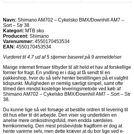
Navn:
Shimano AM702 – Cykelsko BMX/Downhill AM7 –
Sort – Str 38
Kategori:
MTB sko
Producent:
Shimano
Varenummer:
4550170453534
EAN:
4550170453534
Vurderet til
4.7
ud af 5 stjerner baseret på
9
anmeldelser
Mange internet firmaer tilbyder til alt held et hav af forskellige
former for fragt. En yndling er i dag at få sendt til en
pakkeshop, hvor du så selv henter bestillingen på et valgfrit
tidspunkt. Muligheden er nemlig særligt simpel, samt ofte
tilmed den mindst kostelige leveringsmetode ved køb af
Shimano AM702 – Cykelsko BMX/Downhill AM7 – Sort – Str
38.
Du kunne lige så vel forsøge at bestille ordren til levering til
dit hus eller til dit arbejde. Den viser sig undertiden en
anelse mere omkostningsfuld, men endda særdeles
fremkommelig. Den mest prisbevidste fragtform er dog at
hente varerne selv, men dette kræver at du bor lige ved e-