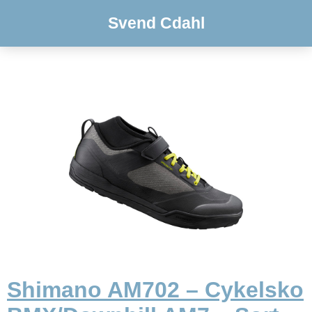
Svend Cdahl
Shimano AM702 – Cykelsko