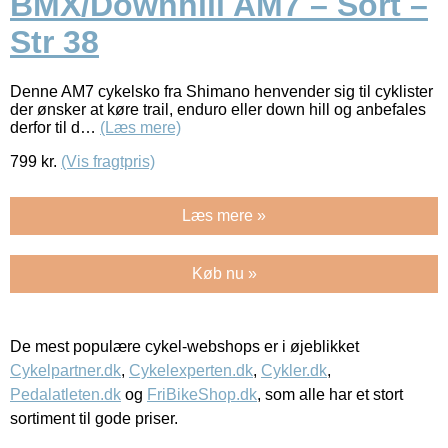
BMX/Downhill AM7 – Sort –
Str 38
Denne AM7 cykelsko fra Shimano henvender sig til cyklister
der ønsker at køre trail, enduro eller down hill og anbefales
derfor til d…
(Læs mere)
799
kr.
(Vis fragtpris)
Læs mere »
Køb nu »
De mest populære cykel-webshops er i øjeblikket
Cykelpartner.dk
,
Cykelexperten.dk
,
Cykler.dk
,
Pedalatleten.dk
og
FriBikeShop.dk
, som alle har et stort
sortiment til gode priser.