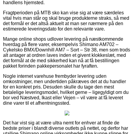
handlens hjemsted.
Fragtperioden på MTB sko kan vise sig at være særdeles
vital hvis man står og skal bruge produkterne straks, så med
det formål er det altså aktuelt at man ser nærmere på den
estimerede leveringsdato for den relevante vare.
Mange online shops udlover levering på næstkommende
hverdag på flere varer, eksempelvis Shimano AM702 –
Cykelsko BMX/Downhill AM7 – Sort – Str 38, men som trods
alt antager at ordren laves inden et givent klokkeslæt, med
det formål at de med sikkerhed kan nå at få bestillingen
pakket forinden pakkepersonalet har fyraften.
Nogle internet varehuse frembyder levering uden
omkostninger, men undertiden påkræves det at du handler
for en konkret pris. Desuden skulle du tage den mest
betalelige leveringsmodel, hvilket gerne – ligegyldigt om du
bor ved Næstved, Ikast eller Vejen – vil være at få leveret
dine varer til et afhentningssted.
Det har vist sig at være ultra nemt for enhver at finde de
bedste priser i blandt diverse outlets på nettet, og derfor har
utallige Shimano online virksomheder ikke kunne slippe for