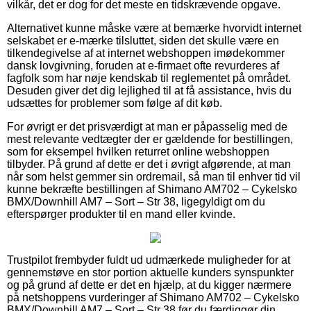
vilkår, det er dog for det meste en tidskrævende opgave.
Alternativet kunne måske være at bemærke hvorvidt internet
selskabet er e-mærke tilsluttet, siden det skulle være en
tilkendegivelse af at internet webshoppen imødekommer
dansk lovgivning, foruden at e-firmaet ofte revurderes af
fagfolk som har nøje kendskab til reglementet på området.
Desuden giver det dig lejlighed til at få assistance, hvis du
udsættes for problemer som følge af dit køb.
For øvrigt er det prisværdigt at man er påpasselig med de
mest relevante vedtægter der er gældende for bestillingen,
som for eksempel hvilken returret online webshoppen
tilbyder. På grund af dette er det i øvrigt afgørende, at man
når som helst gemmer sin ordremail, så man til enhver tid vil
kunne bekræfte bestillingen af Shimano AM702 – Cykelsko
BMX/Downhill AM7 – Sort – Str 38, ligegyldigt om du
efterspørger produkter til en mand eller kvinde.
Trustpilot frembyder fuldt ud udmærkede muligheder for at
gennemstøve en stor portion aktuelle kunders synspunkter
og på grund af dette er det en hjælp, at du kigger nærmere
på netshoppens vurderinger af Shimano AM702 – Cykelsko
BMX/Downhill AM7 – Sort – Str 38 før du færdiggør din