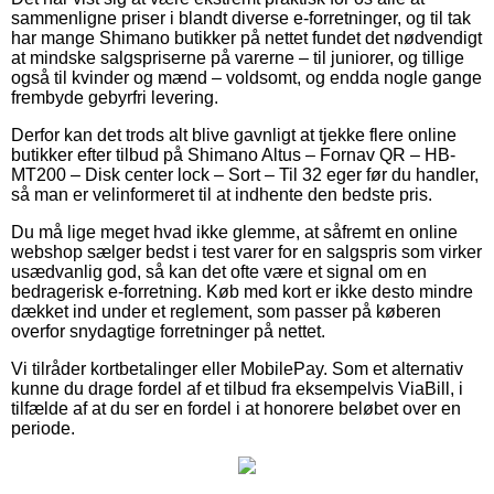
sammenligne priser i blandt diverse e-forretninger, og til tak
har mange Shimano butikker på nettet fundet det nødvendigt
at mindske salgspriserne på varerne – til juniorer, og tillige
også til kvinder og mænd – voldsomt, og endda nogle gange
frembyde gebyrfri levering.
Derfor kan det trods alt blive gavnligt at tjekke flere online
butikker efter tilbud på Shimano Altus – Fornav QR – HB-
MT200 – Disk center lock – Sort – Til 32 eger før du handler,
så man er velinformeret til at indhente den bedste pris.
Du må lige meget hvad ikke glemme, at såfremt en online
webshop sælger bedst i test varer for en salgspris som virker
usædvanlig god, så kan det ofte være et signal om en
bedragerisk e-forretning. Køb med kort er ikke desto mindre
dækket ind under et reglement, som passer på køberen
overfor snydagtige forretninger på nettet.
Vi tilråder kortbetalinger eller MobilePay. Som et alternativ
kunne du drage fordel af et tilbud fra eksempelvis ViaBill, i
tilfælde af at du ser en fordel i at honorere beløbet over en
periode.