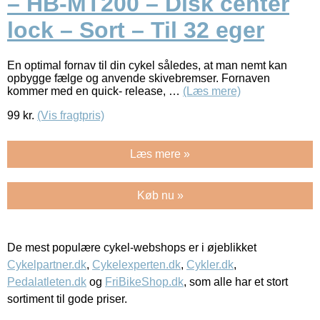
– HB-MT200 – Disk center
lock – Sort – Til 32 eger
En optimal fornav til din cykel således, at man nemt kan
opbygge fælge og anvende skivebremser. Fornaven
kommer med en quick- release, …
(Læs mere)
99
kr.
(Vis fragtpris)
Læs mere »
Køb nu »
De mest populære cykel-webshops er i øjeblikket
Cykelpartner.dk
,
Cykelexperten.dk
,
Cykler.dk
,
Pedalatleten.dk
og
FriBikeShop.dk
, som alle har et stort
sortiment til gode priser.