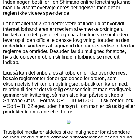
Inden nogen bestiller i en Shimano online forretning kunne
man utvivlsomt overveje deres betingelser, men det er i
reglen ikke videre spændende.
Et nemt alternativ kan derfor være at finde ud af hvorvidt
internet forhandleren er medlem af e-mærke ordningen,
hvilket almindeligvis er et tegn på at online virksomheden
lever op til den officielle danske lovgivning, foruden at den
undertiden vurderes af fagmænd der har ekspertise inden for
reglerne på området. Desuden får du mulighed for støtte,
hvis du oplever problemstillinger i forbindelse med dit
indkøb.
Ligeså kan det anbefales at køberen er klar over de mest
basale reglementer der er gældende for ordren, som
eksempelvis hvilken ombytningsret e-butikken kører med. I
relation til det er det virkelig essesentielt, at man stadigvæk
gemmer sin kvittering, så man altid kan påvise sit køb af
Shimano Altus – Fornav QR – HB-MT200 – Disk center lock
– Sort – Til 32 eger, uden hensyn til om man er på udkig efter
produkter til en dame eller herre.
Trustpilot medfører aldeles sikre muligheder for at sondere
en lang række øvrige køberes anmeldelser og af den grund