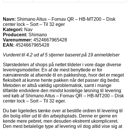
Navn:
Shimano Altus – Fornav QR – HB-MT200 – Disk
center lock – Sort – Til 32 eger
Kategori:
Nav
Producent:
Shimano
Varenummer:
4524667965428
EAN:
4524667965428
Vurderet til
4.2
ud af 5 stjerner baseret på
19
anmeldelser
Størstedelen af shops på nettet tildeler i vore dage diverse
leveringsmodeller. En af de mest benyttede er for
nærværende at afsende til en pakkeshop, hvor det er meget
fleksibelt at kunne hente pakken når det passer dig bedst.
Metoden er altså vældig uproblematisk, samt i mange
tilfælde endvidere den mindst kostelige løsning til levering
ved køb af Shimano Altus – Fornav QR – HB-MT200 – Disk
center lock – Sort – Til 32 eger.
Du bør ligeledes tænke over at bestille ordren til levering til
din bolig eller ud til din arbejdsplads. Denne er gerne en
kende mere pebret, men desuden ekstremt ukompliceret.
Den mest betalelige type af levering vil dog altid vise sig at