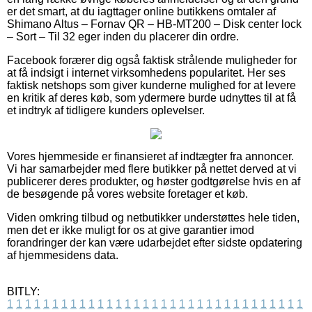
er det smart, at du iagttager online butikkens omtaler af
Shimano Altus – Fornav QR – HB-MT200 – Disk center lock
– Sort – Til 32 eger inden du placerer din ordre.
Facebook forærer dig også faktisk strålende muligheder for
at få indsigt i internet virksomhedens popularitet. Her ses
faktisk netshops som giver kunderne mulighed for at levere
en kritik af deres køb, som ydermere burde udnyttes til at få
et indtryk af tidligere kunders oplevelser.
Vores hjemmeside er finansieret af indtægter fra annoncer.
Vi har samarbejder med flere butikker på nettet derved at vi
publicerer deres produkter, og høster godtgørelse hvis en af
de besøgende på vores website foretager et køb.
Viden omkring tilbud og netbutikker understøttes hele tiden,
men det er ikke muligt for os at give garantier imod
forandringer der kan være udarbejdet efter sidste opdatering
af hjemmesidens data.
BITLY:
1
1
1
1
1
1
1
1
1
1
1
1
1
1
1
1
1
1
1
1
1
1
1
1
1
1
1
1
1
1
1
1
1