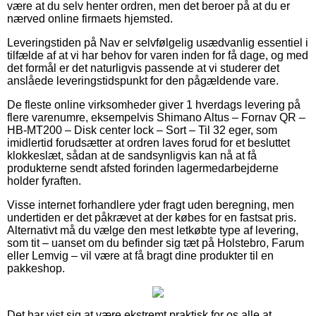
være at du selv henter ordren, men det beroer på at du er
nærved online firmaets hjemsted.
Leveringstiden på Nav er selvfølgelig usædvanlig essentiel i
tilfælde af at vi har behov for varen inden for få dage, og med
det formål er det naturligvis passende at vi studerer det
anslåede leveringstidspunkt for den pågældende vare.
De fleste online virksomheder giver 1 hverdags levering på
flere varenumre, eksempelvis Shimano Altus – Fornav QR –
HB-MT200 – Disk center lock – Sort – Til 32 eger, som
imidlertid forudsætter at ordren laves forud for et besluttet
klokkeslæt, sådan at de sandsynligvis kan nå at få
produkterne sendt afsted forinden lagermedarbejderne
holder fyraften.
Visse internet forhandlere yder fragt uden beregning, men
undertiden er det påkrævet at der købes for en fastsat pris.
Alternativt må du vælge den mest letkøbte type af levering,
som tit – uanset om du befinder sig tæt på Holstebro, Farum
eller Lemvig – vil være at få bragt dine produkter til en
pakkeshop.
Det har vist sig at være ekstremt praktisk for os alle at