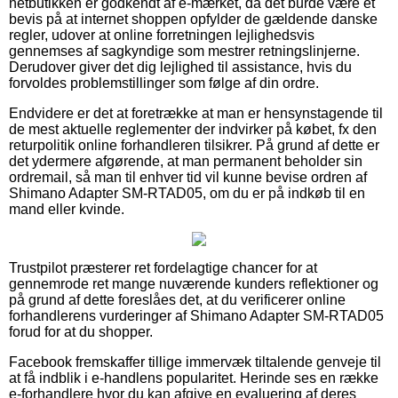
netbutikken er godkendt af e-mærket, da det burde være et
bevis på at internet shoppen opfylder de gældende danske
regler, udover at online forretningen lejlighedsvis
gennemses af sagkyndige som mestrer retningslinjerne.
Derudover giver det dig lejlighed til assistance, hvis du
forvoldes problemstillinger som følge af din ordre.
Endvidere er det at foretrække at man er hensynstagende til
de mest aktuelle reglementer der indvirker på købet, fx den
returpolitik online forhandleren tilsikrer. På grund af dette er
det ydermere afgørende, at man permanent beholder sin
ordremail, så man til enhver tid vil kunne bevise ordren af
Shimano Adapter SM-RTAD05, om du er på indkøb til en
mand eller kvinde.
Trustpilot præsterer ret fordelagtige chancer for at
gennemrode ret mange nuværende kunders reflektioner og
på grund af dette foreslåes det, at du verificerer online
forhandlerens vurderinger af Shimano Adapter SM-RTAD05
forud for at du shopper.
Facebook fremskaffer tillige immervæk tiltalende genveje til
at få indblik i e-handlens popularitet. Herinde ses en række
e-forhandlere hvor du kan afgive en evaluering af deres