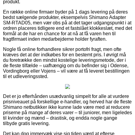
produkt.
En række online firmaer byder på 1 dags levering på deres
bedst sælgende produkter, eksempelvis Shimano Adapter
SM-RTAD05, men vær obs på at det tager udgangspunkt i at
ordren placeres tidligere end et fastslået klokkeslæt, med det
formål at de har en chance for at nå at få varen hen til
fragtfirmaet inden medarbejderne holder fyraften.
Nogle få online forhandlere sikrer portofri fragt, men ofte
kræves det at der indkøbes for en bestemt pris. I øvrigt må
du foretrække den mindst kostelige leveringsmetode, der i
de fleste tilfælde – uafhængig om du befinder sig i Odense,
Vordingborg eller Vojens – vil være at få leveret bestillingen
til et udleveringssted.
Det er jo efterhånden usædvanlig simpelt for alle at vurdere
prisniveauet på forskellige e-handler, og herved har de fleste
Shimano netbutikker ikke kunne lade være med at reducere
priserne på mange af deres varer – til juniorer, men ligeledes
til kvinder og mænd – drastisk, og endda nogle gange
tilbyde gratis levering.
Det kan dog immervæk vise sig tiden værd at efterse