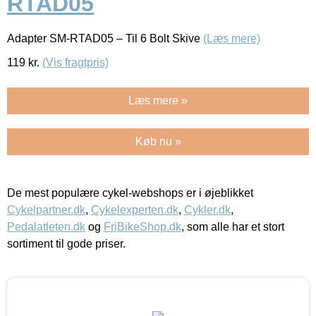
RTAD05
Adapter SM-RTAD05 – Til 6 Bolt Skive
(Læs mere)
119
kr.
(Vis fragtpris)
Læs mere »
Køb nu »
De mest populære cykel-webshops er i øjeblikket
Cykelpartner.dk
,
Cykelexperten.dk
,
Cykler.dk
,
Pedalatleten.dk
og
FriBikeShop.dk
, som alle har et stort
sortiment til gode priser.