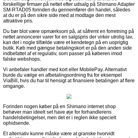
forskellige firmaer på nettet efter udsalg på Shimano Adapter
SM-RTAD05 forinden du gennemfører din handel, således
at du er på den sikre side med at modtage den mest
attraktive pris.
Du bør blot være opmærksom på, at såfremt en forretning på
nettet annoncerer varer for en salgspris der virker utrolig lav,
kan det i nogle tilfælde være et kendetegn på en uoprigtig
butik. Køb med gængse betalingskort er på den anden side
indbefattet af et regulativ, som passer på køberen imod
falske webshops.
Vi anbefaler handler med kort eller MobilePay. Alternativt
burde du vælge en afbetalingsordning fra for eksempel
ViaBill, hvis du har til hensigt at finansiere betalingen af flere
omgange.
Forinden nogen køber på en Shimano internet shop
behøver man ideelt set have øje for forhandlerens
handelsbetingelser, men det er i reglen ikke specielt
ophidsende.
Et alternativ kunne måske være at granske hvorvidt