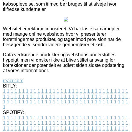
købsoplevelse, som tilmed bør bruges til at afveje hvor
tilfredse kunderne er.
Websitet er reklamefinansieret. Vi har faste samarbejder
med mange online webshops hvor vi præsenterer
forretningernes produkter, og tager imod provision når de
besøgende vi sender videre gennemfører et køb.
Data vedrørende produkter og webshops understøttes
hyppigt, men vi ønsker ikke at blive stillet ansvarlig for
korrektioner der potentielt er udført siden sidste opdatering
af vores informationer.
reacr.com
BITLY:
1
1
1
1
1
1
1
1
1
1
1
1
1
1
1
1
1
1
1
1
1
1
1
1
1
1
1
1
1
1
1
1
1
1
1
1
1
1
1
1
1
1
1
1
1
1
1
1
1
1
1
1
1
1
1
1
1
1
1
1
1
1
1
1
1
1
1
1
1
1
1
1
1
1
1
1
1
1
1
1
1
1
1
1
1
1
1
1
1
1
1
1
1
1
1
1
1
1
1
1
SPOTIFY:
1
1
1
1
1
1
1
1
1
1
1
1
1
1
1
1
1
1
1
1
1
1
1
1
1
1
1
1
1
1
1
1
1
1
1
1
1
1
1
1
1
1
1
1
1
1
1
1
1
1
1
1
1
1
1
1
1
1
1
1
1
1
1
1
1
1
1
1
1
1
1
1
1
1
1
1
1
1
1
1
1
1
1
1
1
1
1
1
1
1
1
1
1
1
1
1
1
1
1