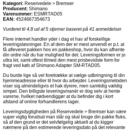
Kategori:
Reservedele > Bremser
Producent:
Shimano
Varenummer:
ESMRTAD05
EAN:
4524667354673
Vurderet til
4.8
ud af 5 stjerner baseret på
41
anmeldelser
Flere internet handler yder i dag et hav af forskellige
leveringsløsninger. En af dem der er mest anvendt er p.t. at
få afleveret pakken hos en pakkeshop, hvor du kan afhente
din ordre når du har mulighed for det. Leveringsformen er jo
ultra let, samt oftest tilmed den mest prisbevidste form for
fragt ved køb af Shimano Adapter SM-RTAD05.
Du burde lige så vel foretrække at vælge udbringning til din
hjemmeadresse eller til hvor du arbejder. Leveringsmetoden
viser sig almindeligvis et hak dyrere, men samtidig vældig
simpel. Den billigste leveringsmanér er dog selv at hente
varerne, hvilket nødvendiggør at du befinder dig i kort
afstand af online forhandlerens lager.
Leveringsdygtigheden på Reservedele > Bremser kan være
super vigtig forudsat man står og skal bruge din pakke fluks,
så af den grund er det selvfølgelig aktuelt at du kigger
nærmere på den estimerede leveringsdato på det relevante