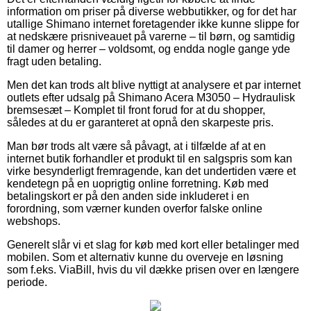
information om priser på diverse webbutikker, og for det har
utallige Shimano internet foretagender ikke kunne slippe for
at nedskære prisniveauet på varerne – til børn, og samtidig
til damer og herrer – voldsomt, og endda nogle gange yde
fragt uden betaling.
Men det kan trods alt blive nyttigt at analysere et par internet
outlets efter udsalg på Shimano Acera M3050 – Hydraulisk
bremsesæt – Komplet til front forud for at du shopper,
således at du er garanteret at opnå den skarpeste pris.
Man bør trods alt være så påvagt, at i tilfælde af at en
internet butik forhandler et produkt til en salgspris som kan
virke besynderligt fremragende, kan det undertiden være et
kendetegn på en uoprigtig online forretning. Køb med
betalingskort er på den anden side inkluderet i en
forordning, som værner kunden overfor falske online
webshops.
Generelt slår vi et slag for køb med kort eller betalinger med
mobilen. Som et alternativ kunne du overveje en løsning
som f.eks. ViaBill, hvis du vil dække prisen over en længere
periode.