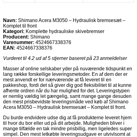
Navn:
Shimano Acera M3050 – Hydraulisk bremsesæt –
Komplet til front
Kategori:
Komplette hydrauliske skivebremser
Producent:
Shimano
Varenummer:
4524667338376
EAN:
4524667338376
Vurderet til
4.2
ud af 5 stjerner baseret på
23
anmeldelser
Masser af online selskaber yder på nuværende tidspunkt en
lang række forskellige leveringsmetoder. En af dem der er
mest anvendt er for nærværende at få leveret til en
pakkeshop, fordi det så giver dig god fleksibilitet til at kunne
afhente ordren når du har mulighed for det. Leveringstypen
er nemlig vældig let gængelig, samt mange gange desuden
den mest prisbevidste leveringsmåde ved køb af Shimano
Acera M3050 – Hydraulisk bremsesæt – Komplet til front.
Du burde endvidere udse dig at få produkterne leveret hjem
til hvor du bor eller ud på dit arbejde. Muligheden bliver i
mange tilfælde en tak mindre prisbillig, men ligeledes super
simpel. Den mest letkøbte leveringsudgave er utvivlsomt at