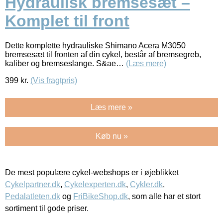
Hydraulisk bremsesæt –
Komplet til front
Dette komplette hydrauliske Shimano Acera M3050
bremsesæt til fronten af din cykel, består af bremsegreb,
kaliber og bremseslange. S&ae…
(Læs mere)
399
kr.
(Vis fragtpris)
Læs mere »
Køb nu »
De mest populære cykel-webshops er i øjeblikket
Cykelpartner.dk
,
Cykelexperten.dk
,
Cykler.dk
,
Pedalatleten.dk
og
FriBikeShop.dk
, som alle har et stort
sortiment til gode priser.