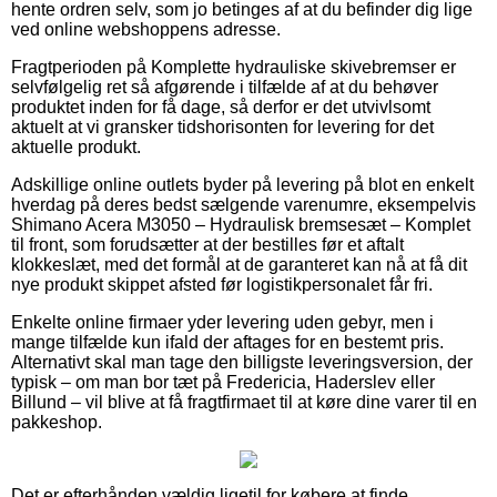
hente ordren selv, som jo betinges af at du befinder dig lige
ved online webshoppens adresse.
Fragtperioden på Komplette hydrauliske skivebremser er
selvfølgelig ret så afgørende i tilfælde af at du behøver
produktet inden for få dage, så derfor er det utvivlsomt
aktuelt at vi gransker tidshorisonten for levering for det
aktuelle produkt.
Adskillige online outlets byder på levering på blot en enkelt
hverdag på deres bedst sælgende varenumre, eksempelvis
Shimano Acera M3050 – Hydraulisk bremsesæt – Komplet
til front, som forudsætter at der bestilles før et aftalt
klokkeslæt, med det formål at de garanteret kan nå at få dit
nye produkt skippet afsted før logistikpersonalet får fri.
Enkelte online firmaer yder levering uden gebyr, men i
mange tilfælde kun ifald der aftages for en bestemt pris.
Alternativt skal man tage den billigste leveringsversion, der
typisk – om man bor tæt på Fredericia, Haderslev eller
Billund – vil blive at få fragtfirmaet til at køre dine varer til en
pakkeshop.
Det er efterhånden vældig ligetil for købere at finde