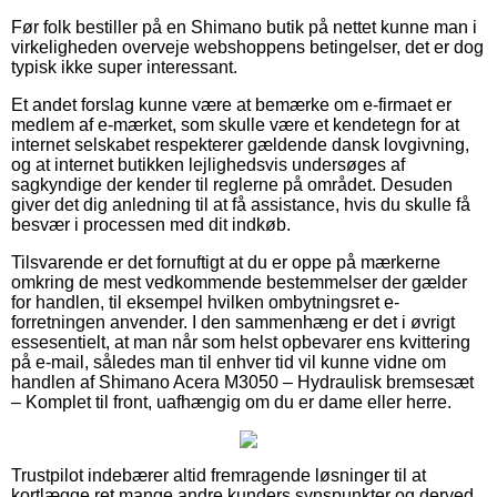
Før folk bestiller på en Shimano butik på nettet kunne man i
virkeligheden overveje webshoppens betingelser, det er dog
typisk ikke super interessant.
Et andet forslag kunne være at bemærke om e-firmaet er
medlem af e-mærket, som skulle være et kendetegn for at
internet selskabet respekterer gældende dansk lovgivning,
og at internet butikken lejlighedsvis undersøges af
sagkyndige der kender til reglerne på området. Desuden
giver det dig anledning til at få assistance, hvis du skulle få
besvær i processen med dit indkøb.
Tilsvarende er det fornuftigt at du er oppe på mærkerne
omkring de mest vedkommende bestemmelser der gælder
for handlen, til eksempel hvilken ombytningsret e-
forretningen anvender. I den sammenhæng er det i øvrigt
essesentielt, at man når som helst opbevarer ens kvittering
på e-mail, således man til enhver tid vil kunne vidne om
handlen af Shimano Acera M3050 – Hydraulisk bremsesæt
– Komplet til front, uafhængig om du er dame eller herre.
Trustpilot indebærer altid fremragende løsninger til at
kortlægge ret mange andre kunders synspunkter og derved