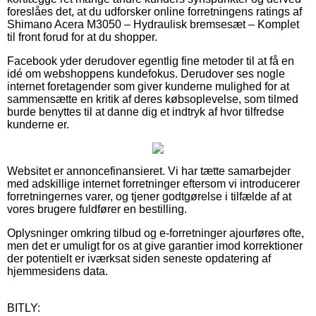
foreslåes det, at du udforsker online forretningens ratings af
Shimano Acera M3050 – Hydraulisk bremsesæt – Komplet
til front forud for at du shopper.
Facebook yder derudover egentlig fine metoder til at få en
idé om webshoppens kundefokus. Derudover ses nogle
internet foretagender som giver kunderne mulighed for at
sammensætte en kritik af deres købsoplevelse, som tilmed
burde benyttes til at danne dig et indtryk af hvor tilfredse
kunderne er.
Websitet er annoncefinansieret. Vi har tætte samarbejder
med adskillige internet forretninger eftersom vi introducerer
forretningernes varer, og tjener godtgørelse i tilfælde af at
vores brugere fuldfører en bestilling.
Oplysninger omkring tilbud og e-forretninger ajourføres ofte,
men det er umuligt for os at give garantier imod korrektioner
der potentielt er iværksat siden seneste opdatering af
hjemmesidens data.
BITLY: