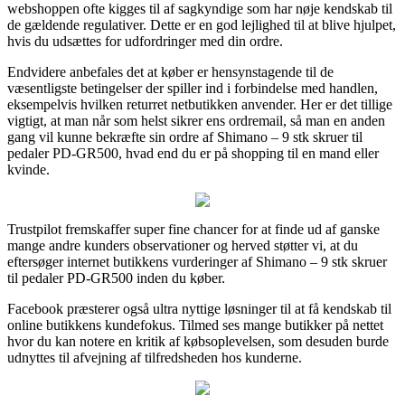
webshoppen ofte kigges til af sagkyndige som har nøje kendskab til
de gældende regulativer. Dette er en god lejlighed til at blive hjulpet,
hvis du udsættes for udfordringer med din ordre.
Endvidere anbefales det at køber er hensynstagende til de
væsentligste betingelser der spiller ind i forbindelse med handlen,
eksempelvis hvilken returret netbutikken anvender. Her er det tillige
vigtigt, at man når som helst sikrer ens ordremail, så man en anden
gang vil kunne bekræfte sin ordre af Shimano – 9 stk skruer til
pedaler PD-GR500, hvad end du er på shopping til en mand eller
kvinde.
Trustpilot fremskaffer super fine chancer for at finde ud af ganske
mange andre kunders observationer og herved støtter vi, at du
eftersøger internet butikkens vurderinger af Shimano – 9 stk skruer
til pedaler PD-GR500 inden du køber.
Facebook præsterer også ultra nyttige løsninger til at få kendskab til
online butikkens kundefokus. Tilmed ses mange butikker på nettet
hvor du kan notere en kritik af købsoplevelsen, som desuden burde
udnyttes til afvejning af tilfredsheden hos kunderne.