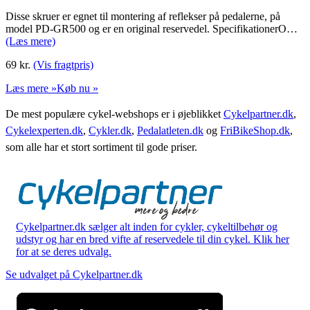
Disse skruer er egnet til montering af reflekser på pedalerne, på
model PD-GR500 og er en original reservedel. SpecifikationerO…
(Læs mere)
69
kr.
(Vis fragtpris)
Læs mere »
Køb nu »
De mest populære cykel-webshops er i øjeblikket
Cykelpartner.dk
,
Cykelexperten.dk
,
Cykler.dk
,
Pedalatleten.dk
og
FriBikeShop.dk
,
som alle har et stort sortiment til gode priser.
Cykelpartner.dk sælger alt inden for cykler, cykeltilbehør og
udstyr og har en bred vifte af reservedele til din cykel. Klik her
for at se deres udvalg.
Se udvalget på Cykelpartner.dk