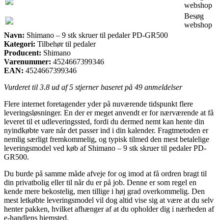
webshop
Besøg
webshop
Navn:
Shimano – 9 stk skruer til pedaler PD-GR500
Kategori:
Tilbehør til pedaler
Producent:
Shimano
Varenummer:
4524667399346
EAN:
4524667399346
Vurderet til
3.8
ud af 5 stjerner baseret på
49
anmeldelser
Flere internet foretagender yder på nuværende tidspunkt flere
leveringsløsninger. En der er meget anvendt er for nærværende at få
leveret til et udleveringssted, fordi du dermed nemt kan hente din
nyindkøbte vare når det passer ind i din kalender. Fragtmetoden er
nemlig særligt fremkommelig, og typisk tilmed den mest betalelige
leveringsmodel ved køb af Shimano – 9 stk skruer til pedaler PD-
GR500.
Du burde på samme måde afveje for og imod at få ordren bragt til
din privatbolig eller til når du er på job. Denne er som regel en
kende mere bekostelig, men tillige i høj grad overkommelig. Den
mest letkøbte leveringsmodel vil dog altid vise sig at være at du selv
henter pakken, hvilket afhænger af at du opholder dig i nærheden af
e-handlens hjemsted.