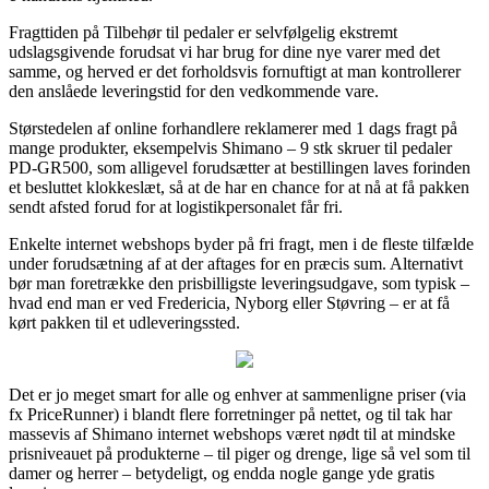
Fragttiden på Tilbehør til pedaler er selvfølgelig ekstremt
udslagsgivende forudsat vi har brug for dine nye varer med det
samme, og herved er det forholdsvis fornuftigt at man kontrollerer
den anslåede leveringstid for den vedkommende vare.
Størstedelen af online forhandlere reklamerer med 1 dags fragt på
mange produkter, eksempelvis Shimano – 9 stk skruer til pedaler
PD-GR500, som alligevel forudsætter at bestillingen laves forinden
et besluttet klokkeslæt, så at de har en chance for at nå at få pakken
sendt afsted forud for at logistikpersonalet får fri.
Enkelte internet webshops byder på fri fragt, men i de fleste tilfælde
under forudsætning af at der aftages for en præcis sum. Alternativt
bør man foretrække den prisbilligste leveringsudgave, som typisk –
hvad end man er ved Fredericia, Nyborg eller Støvring – er at få
kørt pakken til et udleveringssted.
Det er jo meget smart for alle og enhver at sammenligne priser (via
fx PriceRunner) i blandt flere forretninger på nettet, og til tak har
massevis af Shimano internet webshops været nødt til at mindske
prisniveauet på produkterne – til piger og drenge, lige så vel som til
damer og herrer – betydeligt, og endda nogle gange yde gratis