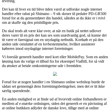
levering.
Det kan til hver en tid blive tiden værd at udforske nogle internet
handler efter rabat på Shimano – 9 stk skruer til pedaler PD-GR500
forud for at du gennemfører din handel, således at du ikke er i tvivl
om at skaffe sig den prisbilligste pris.
Du skal trods alt være klar over, at når en butik på nettet udlover
deres varer til en pris der kan ses som usædvanlig god, så kunne det
tit være et faresignal om en snydagtig netbutik. Kortkøb er på den
anden side omsluttet af en lovbestemmelse, hvilket assisterer
køberen imod snydagtige internet forretninger.
Vi foreslår generelt handler med kort eller MobilePay. Som en anden
løsning kan du vælge et tilbud fra for eksempel ViaBill, for så vidt
du ønsker at betale omkostningerne ude i fremtiden.
Forud for at nogen handler i en Shimano online webshop burde de
sådan set gennemgå dens forretningsbetingelser, men det er tit ikke
særlig spændende.
En anden mulighed er at finde ud af hvorvidt online forhandleren er
medlem af e-mærke ordningen, siden det generelt er en påvisning af
at online butikken adlyder de danske love, tillige med at online