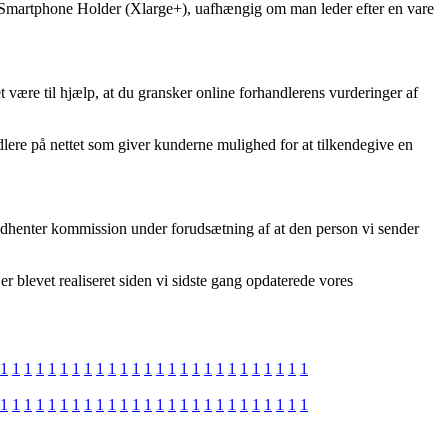
m Smartphone Holder (Xlarge+), uafhængig om man leder efter en vare
 være til hjælp, at du gransker online forhandlerens vurderinger af
dlere på nettet som giver kunderne mulighed for at tilkendegive en
g indhenter kommission under forudsætning af at den person vi sender
er blevet realiseret siden vi sidste gang opdaterede vores
1
1
1
1
1
1
1
1
1
1
1
1
1
1
1
1
1
1
1
1
1
1
1
1
1
1
1
1
1
1
1
1
1
1
1
1
1
1
1
1
1
1
1
1
1
1
1
1
1
1
1
1