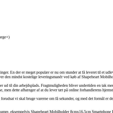
arge+)
ger. En der er meget populær er nu om stunder at få leveret til et udlev
udover den mindst kostelige leveringsmanér ved køb af Shapeheart Mob
er ud til din arbejdsplads. Fragtmuligheden bliver undertiden en tak me
e, men dette afhænger af at du lever tæt på online forhandlerens hjemst
orudsat vi skal bruge varerne om få sekunder, og med det formål er det 
numre, eksempelvis Shapeheart Mobilholder 8cmx16.5cm Smartphone Holde