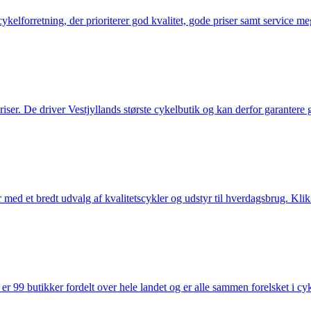
elforretning, der prioriterer god kvalitet, gode priser samt service mege
 priser. De driver Vestjyllands største cykelbutik og kan derfor garantere
med et bredt udvalg af kvalitetscykler og udstyr til hverdagsbrug. Klik 
 99 butikker fordelt over hele landet og er alle sammen forelsket i cykl