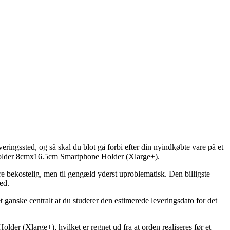
eringssted, og så skal du blot gå forbi efter din nyindkøbte vare på et
ilholder 8cmx16.5cm Smartphone Holder (Xlarge+).
re bekostelig, men til gengæld yderst uproblematisk. Den billigste
ed.
ganske centralt at du studerer den estimerede leveringsdato for det
r (Xlarge+), hvilket er regnet ud fra at orden realiseres før et