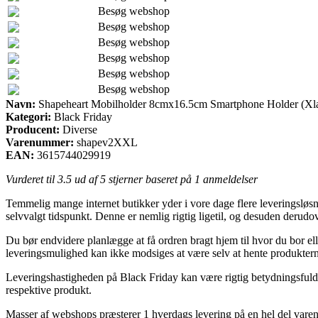
Besøg webshop
Besøg webshop
Besøg webshop
Besøg webshop
Besøg webshop
Besøg webshop
Navn:
Shapeheart Mobilholder 8cmx16.5cm Smartphone Holder (Xl
Kategori:
Black Friday
Producent:
Diverse
Varenummer:
shapev2XXL
EAN:
3615744029919
Vurderet til
3.5
ud af 5 stjerner baseret på
1
anmeldelser
Temmelig mange internet butikker yder i vore dage flere leveringsløsnin
selvvalgt tidspunkt. Denne er nemlig rigtig ligetil, og desuden der
Du bør endvidere planlægge at få ordren bragt hjem til hvor du bor ell
leveringsmulighed kan ikke modsiges at være selv at hente produktern
Leveringshastigheden på Black Friday kan være rigtig betydningsfuld f
respektive produkt.
Masser af webshops præsterer 1 hverdags levering på en hel del vare