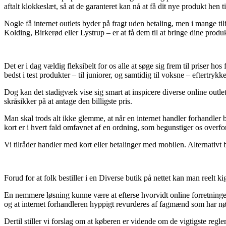
aftalt klokkeslæt, så at de garanteret kan nå at få dit nye produkt hen ti
Nogle få internet outlets byder på fragt uden betaling, men i mange tilf
Kolding, Birkerød eller Lystrup – er at få dem til at bringe dine produ
Det er i dag vældig fleksibelt for os alle at søge sig frem til priser h
bedst i test produkter – til juniorer, og samtidig til voksne – eftertry
Dog kan det stadigvæk vise sig smart at inspicere diverse online out
skråsikker på at antage den billigste pris.
Man skal trods alt ikke glemme, at når en internet handler forhandler
kort er i hvert fald omfavnet af en ordning, som begunstiger os overfor
Vi tilråder handler med kort eller betalinger med mobilen. Alternativt
Forud for at folk bestiller i en Diverse butik på nettet kan man reelt k
En nemmere løsning kunne være at efterse hvorvidt online forretningen 
og at internet forhandleren hyppigt revurderes af fagmænd som har nøje
Dertil stiller vi forslag om at køberen er vidende om de vigtigste re