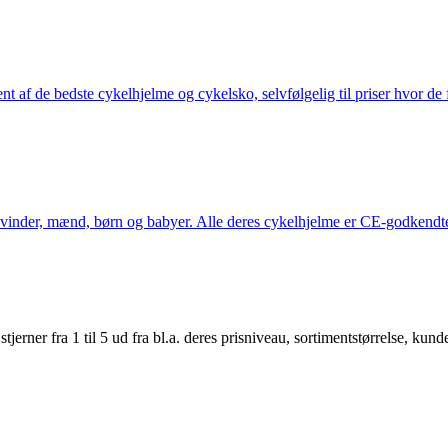
nt af de bedste cykelhjelme og cykelsko, selvfølgelig til priser hvor de 
kvinder, mænd, børn og babyer. Alle deres cykelhjelme er CE-godkendte
er fra 1 til 5 ud fra bl.a. deres prisniveau, sortimentstørrelse, kunde