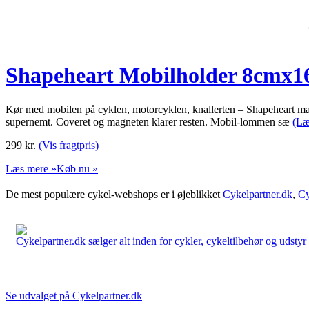
Shapeheart Mobilholder 8cmx1
Kør med mobilen på cyklen, motorcyklen, knallerten – Shapeheart
supernemt. Coveret og magneten klarer resten. Mobil-lommen sæ
(Læ
299
kr.
(Vis fragtpris)
Læs mere »
Køb nu »
De mest populære cykel-webshops er i øjeblikket
Cykelpartner.dk
,
Cy
Cykelpartner.dk sælger alt inden for cykler, cykeltilbehør og udstyr o
Se udvalget på Cykelpartner.dk