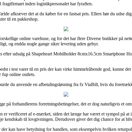
l fragtfirmaet inden logistikpersonalet har fyraften.
ælde afkræver det at du køber for en fastsat pris. Ellers bør du udse dig 
kter til en pakkeshop.
os forskellige online varehuse, og for det har flere Diverse butikker på n
kkeligt, og endda nogle gange sikre levering uden gebyr.
lets efter udsalg på Shapeheart Mobilholder 8cmx16.5cm Smartphone Hol
 bedst i test varer til en pris der kan virke himmelråbende god, kunne 
 fup online outlets.
 burde du anvende en afbetalingsløsning fra fx ViaBill, hvis du foretræk
igge på forhandlerens forretningsbetingelser, det er dog naturligvis et om
er verificeret af e-mærket, siden det længe har været et sympol på at in
 kendskab til lovgivningen. Derudover giver det dig chance for at blive 
gler der kan have betydning for handlen, som eksempelvis hvilken returp