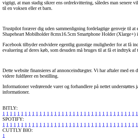
vigtigt, at man stadig sikrer ens ordrekvittering, således man sene
til en voksen eller et barn.
Trustpilot forærer dig uden sammenligning fordelagtige genveje til at 
Shapeheart Mobilholder 8cmx16.5cm Smartphone Holder (Xlarge+) ind
Facebook tilbyder endvidere egentlig gunstige muligheder for at få in
evaluering af deres køb, som desuden må bruges til at få et indtryk af
Dette website finansieres af annonceindtægter. Vi har aftaler med en d
videre fuldfører en bestilling.
Informationer vedrørende varer og forhandlere på nettet understøttes jæ
informationer.
BITLY:
1
1
1
1
1
1
1
1
1
1
1
1
1
1
1
1
1
1
1
1
1
1
1
1
1
1
1
1
1
1
1
1
1
1
1
1
1
SPOTIFY:
1
1
1
1
1
1
1
1
1
1
1
1
1
1
1
1
1
1
1
1
1
1
1
1
1
1
1
1
1
1
1
1
1
1
1
1
1
CUTTLY BIO:
1