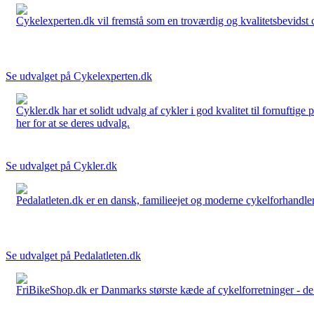
Cykelexperten.dk vil fremstå som en troværdig og kvalitetsbevidst cyk
Se udvalget på Cykelexperten.dk
Cykler.dk har et solidt udvalg af cykler i god kvalitet til fornuftige
her for at se deres udvalg.
Se udvalget på Cykler.dk
Pedalatleten.dk er en dansk, familieejet og moderne cykelforhandler 
Se udvalget på Pedalatleten.dk
FriBikeShop.dk er Danmarks største kæde af cykelforretninger - de er