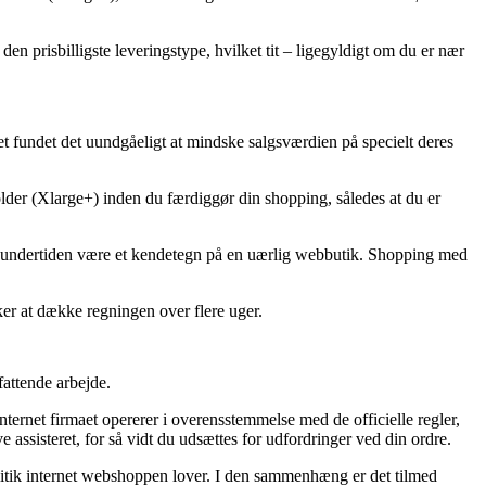
den prisbilligste leveringstype, hvilket tit – ligegyldigt om du er nær
ettet fundet det uundgåeligt at mindske salgsværdien på specielt deres
der (Xlarge+) inden du færdiggør din shopping, således at du er
det undertiden være et kendetegn på en uærlig webbutik. Shopping med
ker at dække regningen over flere uger.
fattende arbejde.
ternet firmaet opererer i overensstemmelse med de officielle regler,
assisteret, for så vidt du udsættes for udfordringer ved din ordre.
olitik internet webshoppen lover. I den sammenhæng er det tilmed