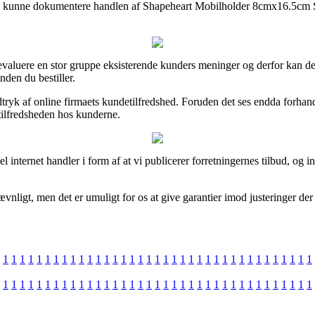
re vil kunne dokumentere handlen af Shapeheart Mobilholder 8cmx16.5c
evaluere en stor gruppe eksisterende kunders meninger og derfor kan det
en du bestiller.
dtryk af online firmaets kundetilfredshed. Foruden det ses endda forhan
 tilfredsheden hos kunderne.
el internet handler i form af at vi publicerer forretningernes tilbud, o
vnligt, men det er umuligt for os at give garantier imod justeringer der 
1
1
1
1
1
1
1
1
1
1
1
1
1
1
1
1
1
1
1
1
1
1
1
1
1
1
1
1
1
1
1
1
1
1
1
1
1
1
1
1
1
1
1
1
1
1
1
1
1
1
1
1
1
1
1
1
1
1
1
1
1
1
1
1
1
1
1
1
1
1
1
1
1
1