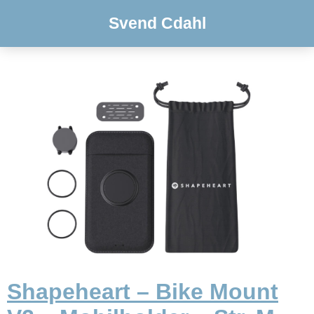
Svend Cdahl
Shapeheart – Bike Mount