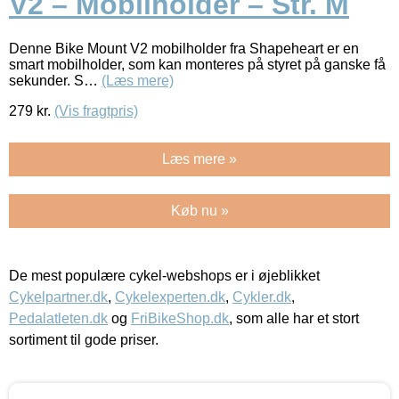
V2 – Mobilholder – Str. M
Denne Bike Mount V2 mobilholder fra Shapeheart er en
smart mobilholder, som kan monteres på styret på ganske få
sekunder. S…
(Læs mere)
279
kr.
(Vis fragtpris)
Læs mere »
Køb nu »
De mest populære cykel-webshops er i øjeblikket
Cykelpartner.dk
,
Cykelexperten.dk
,
Cykler.dk
,
Pedalatleten.dk
og
FriBikeShop.dk
, som alle har et stort
sortiment til gode priser.