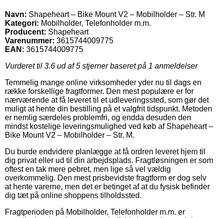
Navn:
Shapeheart – Bike Mount V2 – Mobilholder – Str. M
Kategori:
Mobilholder, Telefonholder m.m.
Producent:
Shapeheart
Varenummer:
3615744009775
EAN:
3615744009775
Vurderet til
3.6
ud af 5 stjerner baseret på
1
anmeldelser
Temmelig mange online virksomheder yder nu til dags en
række forskellige fragtformer. Den mest populære er for
nærværende at få leveret til et udleveringssted, som gør det
muligt at hente din bestilling på et valgfrit tidspunkt. Metoden
er nemlig særdeles problemfri, og endda desuden den
mindst kostelige leveringsmulighed ved køb af Shapeheart –
Bike Mount V2 – Mobilholder – Str. M.
Du burde endvidere planlægge at få ordren leveret hjem til
dig privat eller ud til din arbejdsplads. Fragtløsningen er som
oftest en tak mere pebret, men lige så vel vældig
overkommelig. Den mest prisbevidste fragtform er dog selv
at hente varerne, men det er betinget af at du fysisk befinder
dig tæt på online shoppens tilholdssted.
Fragtperioden på Mobilholder, Telefonholder m.m. er