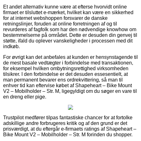
Et andet alternativ kunne være at efterse hvorvidt online
firmaet er tilsluttet e-mærket, hvilket kan være en sikkerhed
for at internet webshoppen forsvarer de danske
retningslinjer, foruden at online forretningen af og til
revurderes af fagfolk som har den nødvendige knowhow om
bestemmelserne på området. Dette er desuden din genvej til
støtte, ifald du oplever vanskeligheder i processen med dit
indkøb.
For øvrigt kan det anbefales at kunden er hensynstagende til
de mest basale vedtægter i forbindelse med transaktionen,
for eksempel hvilken ombytningsrettighed virksomheden
tilsikrer. I den forbindelse er det desuden essesentielt, at
man permanent bevarer ens ordrekvittering, så man til
enhver tid kan eftervise købet af Shapeheart – Bike Mount
V2 – Mobilholder – Str. M, ligegyldigt om du søger en vare til
en dreng eller pige.
Trustpilot medfører tilpas fantastiske chancer for at fortolke
adskillige andre forbrugeres kritik og af den grund er det
prisværdigt, at du eftergår e-firmaets ratings af Shapeheart –
Bike Mount V2 – Mobilholder – Str. M forinden du shopper.