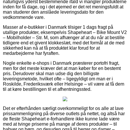
naturligvis yderst bestemmende ifald vi mangler produkterne
inden for få dage, og i det øjemed er det ret meningsfuldt at
man studerer den anslåede leveringsdato for den
vedkommende vare.
Masser af e-butikker i Danmark tilsiger 1 dags fragt på
utallige produkter, eksempelvis Shapeheart – Bike Mount V2
– Mobilholder – Str. M, som afhænger af at du når at bestille
tidligere end et givent klokkeslæt, med det formål at de med
sikkerhed kan nå at få produktet klar forud for at
medarbejderne har fyraften.
Nogle enkelte e-shops i Danmark præsterer portofri fragt,
men for det meste kræver det at man køber for en bestemt
pris. Derudover skal man udse dig den billigste
leveringsmetode, hvilket ofte – ligegyldigt om man er i
Roskilde, Frederiksværk eller Helsinge – vil være at få dem
til at køre bestillingen til et afhentningssted.
Det er efterhånden særligt overkommeligt for os alle at lave
prissammenligning på diverse outlets på nettet, og altså har
de fleste Shapeheart e-forhandlere ikke kunne lade være
med at tvinge priserne på mange af deres produkter – til
babyer og børn, og desuden også til herrer og damer –