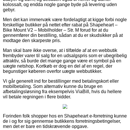
kolossalt, og endda nogle gange byde på levering uden
gebyr.
Men det kan immervæk være fordelagtigt at kigge forbi nogle
forskellige butikker på nettet efter rabat på Shapeheart –
Bike Mount V2 – Mobilholder – Str. M forud for at du
gennemfører din bestilling, sådan at du er skudsikker på at
modtage den skarpeste pris.
Man skal bare ikke overse, at i tilfælde af at en webbutik
frembyder varer til salg for en udsalgspris som er ubegribelig
attraktiv, så burde det mange gange være et symbol på en
uægte netshop. Kortkøb er dog en del af en regel, der
begunstiger køberen overfor uægte webbutikker.
Vi går generelt ind for bestillinger med betalingskort eller
mobilbetaling. Som alternativ kunne du bruge en
afbetalingsløsning fra eksempelvis ViaBill, hvis du hellere
vil betale regningen i flere bidder.
Forinden folk shopper hos en Shapeheart e-forretning kunne
de i og for sig gennemse butikkens forretningsbetingelser,
men det er bare en tidskrævende opgave.