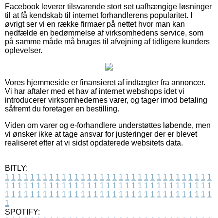
Facebook leverer tilsvarende stort set uafhængige løsninger
til at få kendskab til internet forhandlerens popularitet. I
øvrigt ser vi en række firmaer på nettet hvor man kan
nedfælde en bedømmelse af virksomhedens service, som
på samme måde må bruges til afvejning af tidligere kunders
oplevelser.
Vores hjemmeside er finansieret af indtægter fra annoncer.
Vi har aftaler med et hav af internet webshops idet vi
introducerer virksomhedernes varer, og tager imod betaling
såfremt du foretager en bestilling.
Viden om varer og e-forhandlere understøttes løbende, men
vi ønsker ikke at tage ansvar for justeringer der er blevet
realiseret efter at vi sidst opdaterede websitets data.
BITLY:
1
1
1
1
1
1
1
1
1
1
1
1
1
1
1
1
1
1
1
1
1
1
1
1
1
1
1
1
1
1
1
1
1
1
1
1
1
1
1
1
1
1
1
1
1
1
1
1
1
1
1
1
1
1
1
1
1
1
1
1
1
1
1
1
1
1
1
1
1
1
1
1
1
1
1
1
1
1
1
1
1
1
1
1
1
1
1
1
1
1
1
1
1
1
1
1
1
1
1
1
SPOTIFY: