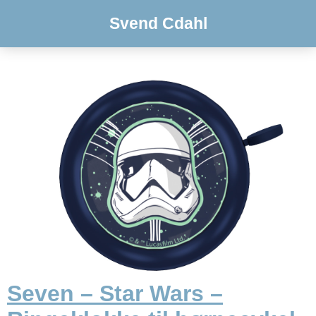
Svend Cdahl
Seven – Star Wars –