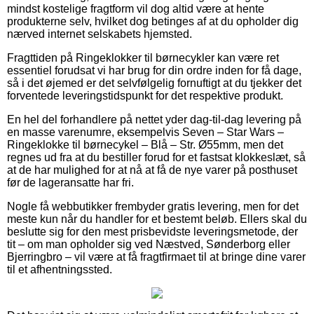
mindst kostelige fragtform vil dog altid være at hente
produkterne selv, hvilket dog betinges af at du opholder dig
nærved internet selskabets hjemsted.
Fragttiden på Ringeklokker til børnecykler kan være ret
essentiel forudsat vi har brug for din ordre inden for få dage,
så i det øjemed er det selvfølgelig fornuftigt at du tjekker det
forventede leveringstidspunkt for det respektive produkt.
En hel del forhandlere på nettet yder dag-til-dag levering på
en masse varenumre, eksempelvis Seven – Star Wars –
Ringeklokke til børnecykel – Blå – Str. Ø55mm, men det
regnes ud fra at du bestiller forud for et fastsat klokkeslæt, så
at de har mulighed for at nå at få de nye varer på posthuset
før de lageransatte har fri.
Nogle få webbutikker frembyder gratis levering, men for det
meste kun når du handler for et bestemt beløb. Ellers skal du
beslutte sig for den mest prisbevidste leveringsmetode, der
tit – om man opholder sig ved Næstved, Sønderborg eller
Bjerringbro – vil være at få fragtfirmaet til at bringe dine varer
til et afhentningssted.