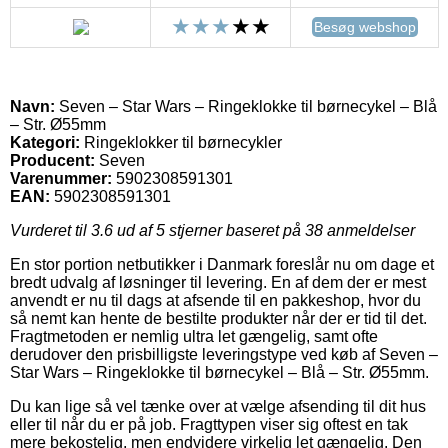
Besøg webshop
Navn:
Seven – Star Wars – Ringeklokke til børnecykel – Blå
– Str. Ø55mm
Kategori:
Ringeklokker til børnecykler
Producent:
Seven
Varenummer:
5902308591301
EAN:
5902308591301
Vurderet til
3.6
ud af 5 stjerner baseret på
38
anmeldelser
En stor portion netbutikker i Danmark foreslår nu om dage et
bredt udvalg af løsninger til levering. En af dem der er mest
anvendt er nu til dags at afsende til en pakkeshop, hvor du
så nemt kan hente de bestilte produkter når der er tid til det.
Fragtmetoden er nemlig ultra let gængelig, samt ofte
derudover den prisbilligste leveringstype ved køb af Seven –
Star Wars – Ringeklokke til børnecykel – Blå – Str. Ø55mm.
Du kan lige så vel tænke over at vælge afsending til dit hus
eller til når du er på job. Fragttypen viser sig oftest en tak
mere bekostelig, men endvidere virkelig let gængelig. Den