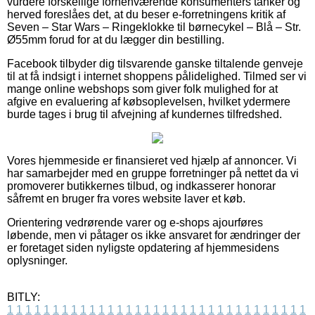
vurdere forskellige forhenværende konsumenters tanker og
herved foreslåes det, at du beser e-forretningens kritik af
Seven – Star Wars – Ringeklokke til børnecykel – Blå – Str.
Ø55mm forud for at du lægger din bestilling.
Facebook tilbyder dig tilsvarende ganske tiltalende genveje
til at få indsigt i internet shoppens pålidelighed. Tilmed ser vi
mange online webshops som giver folk mulighed for at
afgive en evaluering af købsoplevelsen, hvilket ydermere
burde tages i brug til afvejning af kundernes tilfredshed.
Vores hjemmeside er finansieret ved hjælp af annoncer. Vi
har samarbejder med en gruppe forretninger på nettet da vi
promoverer butikkernes tilbud, og indkasserer honorar
såfremt en bruger fra vores website laver et køb.
Orientering vedrørende varer og e-shops ajourføres
løbende, men vi påtager os ikke ansvaret for ændringer der
er foretaget siden nyligste opdatering af hjemmesidens
oplysninger.
BITLY:
1
1
1
1
1
1
1
1
1
1
1
1
1
1
1
1
1
1
1
1
1
1
1
1
1
1
1
1
1
1
1
1
1