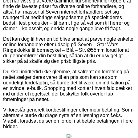
Det har vist sig at være ualmindeligt smertefrit for købere at
finde de laveste priser fra diverse online forhandlere, og
altså har masser af Seven internet forhandlere set sig
tvunget til at nedbringe salgspriserne på specielt deres
bedst i test produkter – til børn, lige så vel som til herrer og
damer – kolossalt, og endda nogle gange love fri fragt.
Det kan dog til hver en tid blive smart at prøve nogle enkelte
online forhandlere efter udsalg på Seven – Star Wars –
Ringeklokke til børnecykel – Blå – Str. Ø55mm forud for at
du gennemfører din bestilling, sådan at du er usvigeligt
sikker på at skaffe sig den prisbilligste pris.
Du skal imidlertid ikke glemme, at såfremt en forretning på
nettet sælger deres varer til en pris som kan ses som
uendeligt fordelagtig, så burde det tit være en indikation på
en svindel e-butik. Shopping med kort er i hvert fald dækket
ind under et regelsæt, der beskytter folk overfor fup
forretninger på nettet.
Vi foreslår generelt kortbestillinger eller mobilbetaling. Som
alternativ burde du drage nytte af en løsning som f.eks.
ViaBill, forudsat du ser en fordel i at betale betalingen i flere
bidder.