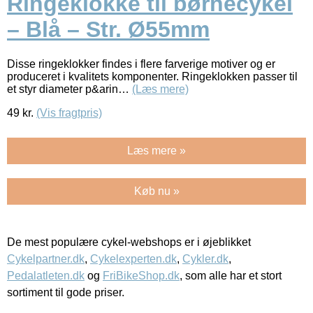
Ringeklokke til børnecykel
– Blå – Str. Ø55mm
Disse ringeklokker findes i flere farverige motiver og er
produceret i kvalitets komponenter. Ringeklokken passer til
et styr diameter p&arin…
(Læs mere)
49
kr.
(Vis fragtpris)
Læs mere »
Køb nu »
De mest populære cykel-webshops er i øjeblikket
Cykelpartner.dk
,
Cykelexperten.dk
,
Cykler.dk
,
Pedalatleten.dk
og
FriBikeShop.dk
, som alle har et stort
sortiment til gode priser.