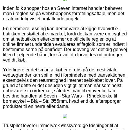
Inden folk shopper hos en Seven internet handler behøver
man i reglen se på webshoppens forretningsaftale, men det
er almindeligvis et omfattende projekt.
En nemmere løsning kan derfor være at kigge hvorvidt e-
butikken er støttet af e-mærket, fordi det kan være en tryghed
om at netbutikken efterkommer de officielle regler, og at
online firmaet undertiden evalueres af fagfolk som er indført i
bestemmelserne på området. Derudover giver det dig genvej
til en hjælpende hånd, for så vidt du forvoldes udfordringer
ved dit køb.
Yderligere er det smart at køber er obs på de mest vitale
vedtægter der kan spille ind i forbindelse med transaktionen,
eksempelvis den returrettighed internet selskabet lover. På
grund af dette er det desuden vigtigt, at man når som helst
opbevarer sin ordremail, således man til enhver tid kan
bevidne handlen af Seven – Star Wars – Ringeklokke til
børnecykel – Blå – Str. Ø55mm, hvad end du efterspørger
produkter til en herre eller dame.
Trustpilot leverer immervæk ønskværdige løsninger til at