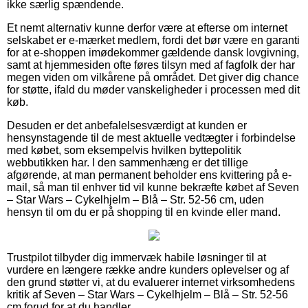
ikke særlig spændende.
Et nemt alternativ kunne derfor være at efterse om internet
selskabet er e-mærket medlem, fordi det bør være en garanti
for at e-shoppen imødekommer gældende dansk lovgivning,
samt at hjemmesiden ofte føres tilsyn med af fagfolk der har
megen viden om vilkårene på området. Det giver dig chance
for støtte, ifald du møder vanskeligheder i processen med dit
køb.
Desuden er det anbefalelsesværdigt at kunden er
hensynstagende til de mest aktuelle vedtægter i forbindelse
med købet, som eksempelvis hvilken byttepolitik
webbutikken har. I den sammenhæng er det tillige
afgørende, at man permanent beholder ens kvittering på e-
mail, så man til enhver tid vil kunne bekræfte købet af Seven
– Star Wars – Cykelhjelm – Blå – Str. 52-56 cm, uden
hensyn til om du er på shopping til en kvinde eller mand.
Trustpilot tilbyder dig immervæk habile løsninger til at
vurdere en længere række andre kunders oplevelser og af
den grund støtter vi, at du evaluerer internet virksomhedens
kritik af Seven – Star Wars – Cykelhjelm – Blå – Str. 52-56
cm forud for at du handler.