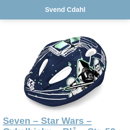
Svend Cdahl
Seven – Star Wars –