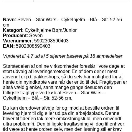
Navn:
Seven – Star Wars – Cykelhjelm – Blå – Str. 52-56
cm
Kategori:
Cykelhjelme Børn/Junior
Producent:
Seven
Varenummer:
5902308590403
EAN:
5902308590403
Vurderet til
4.7
ud af 5 stjerner baseret på
18
anmeldelser
Størstedelen af online virksomheder foreslår i vore dage et
stort udvalg af leveringsmetoder. En af dem der er mest
anvendt er p.t. pakkeshops, så du selv har mulighed for at
hente din nyindkøbte vare når der er tid til det. Fragttypen er
altså vældig enkel, samt mange gange desuden den
billigste fragttype ved køb af Seven – Star Wars –
Cykelhjelm – Blå – Str. 52-56 cm.
Du kan derudover afveje for og imod at bestille ordren til
levering hjem til dig eller ud på din arbejdsplads. Denne
bliver til tider en tak mere omkostningsfuld, men omvendt
ultra problemfri. Den billigste fragtløsning vil dog til enhver
tid være at hente ordren selv, men den løsning stiller krav