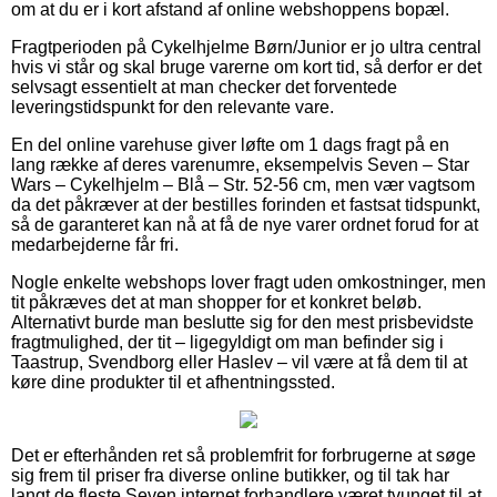
om at du er i kort afstand af online webshoppens bopæl.
Fragtperioden på Cykelhjelme Børn/Junior er jo ultra central
hvis vi står og skal bruge varerne om kort tid, så derfor er det
selvsagt essentielt at man checker det forventede
leveringstidspunkt for den relevante vare.
En del online varehuse giver løfte om 1 dags fragt på en
lang række af deres varenumre, eksempelvis Seven – Star
Wars – Cykelhjelm – Blå – Str. 52-56 cm, men vær vagtsom
da det påkræver at der bestilles forinden et fastsat tidspunkt,
så de garanteret kan nå at få de nye varer ordnet forud for at
medarbejderne får fri.
Nogle enkelte webshops lover fragt uden omkostninger, men
tit påkræves det at man shopper for et konkret beløb.
Alternativt burde man beslutte sig for den mest prisbevidste
fragtmulighed, der tit – ligegyldigt om man befinder sig i
Taastrup, Svendborg eller Haslev – vil være at få dem til at
køre dine produkter til et afhentningssted.
Det er efterhånden ret så problemfrit for forbrugerne at søge
sig frem til priser fra diverse online butikker, og til tak har
langt de fleste Seven internet forhandlere været tvunget til at