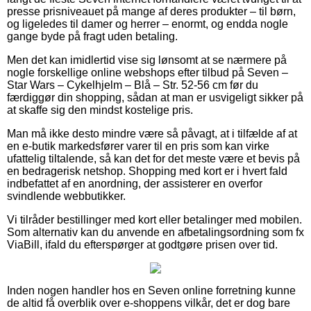
presse prisniveauet på mange af deres produkter – til børn,
og ligeledes til damer og herrer – enormt, og endda nogle
gange byde på fragt uden betaling.
Men det kan imidlertid vise sig lønsomt at se nærmere på
nogle forskellige online webshops efter tilbud på Seven –
Star Wars – Cykelhjelm – Blå – Str. 52-56 cm før du
færdiggør din shopping, sådan at man er usvigeligt sikker på
at skaffe sig den mindst kostelige pris.
Man må ikke desto mindre være så påvagt, at i tilfælde af at
en e-butik markedsfører varer til en pris som kan virke
ufattelig tiltalende, så kan det for det meste være et bevis på
en bedragerisk netshop. Shopping med kort er i hvert fald
indbefattet af en anordning, der assisterer en overfor
svindlende webbutikker.
Vi tilråder bestillinger med kort eller betalinger med mobilen.
Som alternativ kan du anvende en afbetalingsordning som fx
ViaBill, ifald du efterspørger at godtgøre prisen over tid.
Inden nogen handler hos en Seven online forretning kunne
de altid få overblik over e-shoppens vilkår, det er dog bare