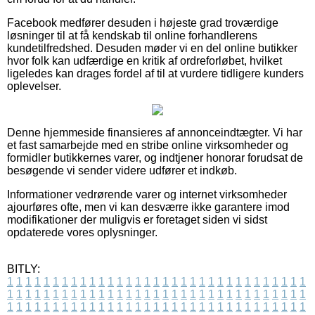
Facebook medfører desuden i højeste grad troværdige
løsninger til at få kendskab til online forhandlerens
kundetilfredshed. Desuden møder vi en del online butikker
hvor folk kan udfærdige en kritik af ordreforløbet, hvilket
ligeledes kan drages fordel af til at vurdere tidligere kunders
oplevelser.
Denne hjemmeside finansieres af annonceindtægter. Vi har
et fast samarbejde med en stribe online virksomheder og
formidler butikkernes varer, og indtjener honorar forudsat de
besøgende vi sender videre udfører et indkøb.
Informationer vedrørende varer og internet virksomheder
ajourføres ofte, men vi kan desværre ikke garantere imod
modifikationer der muligvis er foretaget siden vi sidst
opdaterede vores oplysninger.
BITLY:
1
1
1
1
1
1
1
1
1
1
1
1
1
1
1
1
1
1
1
1
1
1
1
1
1
1
1
1
1
1
1
1
1
1
1
1
1
1
1
1
1
1
1
1
1
1
1
1
1
1
1
1
1
1
1
1
1
1
1
1
1
1
1
1
1
1
1
1
1
1
1
1
1
1
1
1
1
1
1
1
1
1
1
1
1
1
1
1
1
1
1
1
1
1
1
1
1
1
1