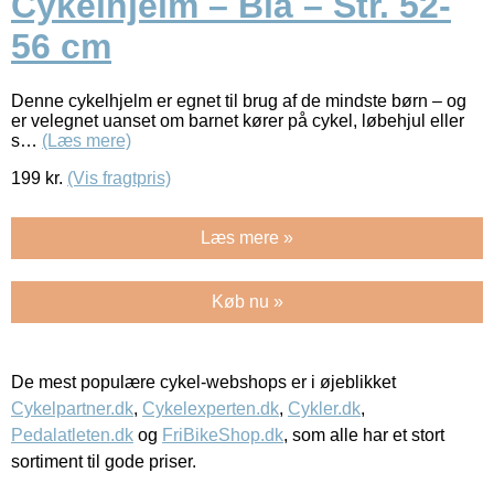
Cykelhjelm – Blå – Str. 52-
56 cm
Denne cykelhjelm er egnet til brug af de mindste børn – og
er velegnet uanset om barnet kører på cykel, løbehjul eller
s…
(Læs mere)
199
kr.
(Vis fragtpris)
Læs mere »
Køb nu »
De mest populære cykel-webshops er i øjeblikket
Cykelpartner.dk
,
Cykelexperten.dk
,
Cykler.dk
,
Pedalatleten.dk
og
FriBikeShop.dk
, som alle har et stort
sortiment til gode priser.