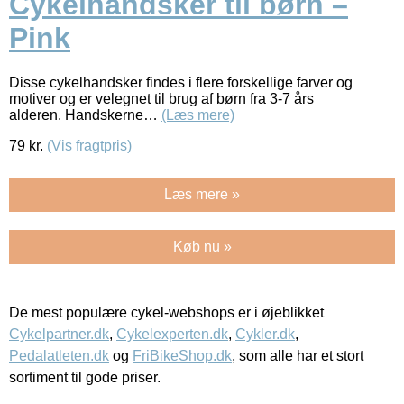
Cykelhandsker til børn –
Pink
Disse cykelhandsker findes i flere forskellige farver og
motiver og er velegnet til brug af børn fra 3-7 års
alderen. Handskerne…
(Læs mere)
79
kr.
(Vis fragtpris)
Læs mere »
Køb nu »
De mest populære cykel-webshops er i øjeblikket
Cykelpartner.dk
,
Cykelexperten.dk
,
Cykler.dk
,
Pedalatleten.dk
og
FriBikeShop.dk
, som alle har et stort
sortiment til gode priser.