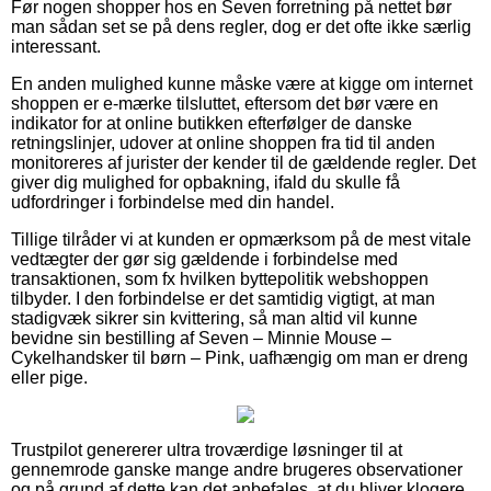
Før nogen shopper hos en Seven forretning på nettet bør
man sådan set se på dens regler, dog er det ofte ikke særlig
interessant.
En anden mulighed kunne måske være at kigge om internet
shoppen er e-mærke tilsluttet, eftersom det bør være en
indikator for at online butikken efterfølger de danske
retningslinjer, udover at online shoppen fra tid til anden
monitoreres af jurister der kender til de gældende regler. Det
giver dig mulighed for opbakning, ifald du skulle få
udfordringer i forbindelse med din handel.
Tillige tilråder vi at kunden er opmærksom på de mest vitale
vedtægter der gør sig gældende i forbindelse med
transaktionen, som fx hvilken byttepolitik webshoppen
tilbyder. I den forbindelse er det samtidig vigtigt, at man
stadigvæk sikrer sin kvittering, så man altid vil kunne
bevidne sin bestilling af Seven – Minnie Mouse –
Cykelhandsker til børn – Pink, uafhængig om man er dreng
eller pige.
Trustpilot genererer ultra troværdige løsninger til at
gennemrode ganske mange andre brugeres observationer
og på grund af dette kan det anbefales, at du bliver klogere