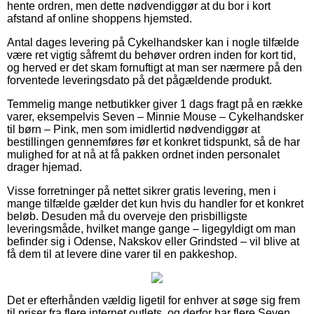
hente ordren, men dette nødvendiggør at du bor i kort
afstand af online shoppens hjemsted.
Antal dages levering på Cykelhandsker kan i nogle tilfælde
være ret vigtig såfremt du behøver ordren inden for kort tid,
og herved er det skam fornuftigt at man ser nærmere på den
forventede leveringsdato på det pågældende produkt.
Temmelig mange netbutikker giver 1 dags fragt på en række
varer, eksempelvis Seven – Minnie Mouse – Cykelhandsker
til børn – Pink, men som imidlertid nødvendiggør at
bestillingen gennemføres før et konkret tidspunkt, så de har
mulighed for at nå at få pakken ordnet inden personalet
drager hjemad.
Visse forretninger på nettet sikrer gratis levering, men i
mange tilfælde gælder det kun hvis du handler for et konkret
beløb. Desuden må du overveje den prisbilligste
leveringsmåde, hvilket mange gange – ligegyldigt om man
befinder sig i Odense, Nakskov eller Grindsted – vil blive at
få dem til at levere dine varer til en pakkeshop.
Det er efterhånden vældig ligetil for enhver at søge sig frem
til priser fra flere internet outlets, og derfor har flere Seven