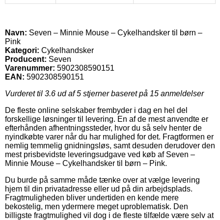
Navn:
Seven – Minnie Mouse – Cykelhandsker til børn –
Pink
Kategori:
Cykelhandsker
Producent:
Seven
Varenummer:
5902308590151
EAN:
5902308590151
Vurderet til
3.6
ud af 5 stjerner baseret på
15
anmeldelser
De fleste online selskaber frembyder i dag en hel del
forskellige løsninger til levering. En af de mest anvendte er
efterhånden afhentningssteder, hvor du så selv henter de
nyindkøbte varer når du har mulighed for det. Fragtformen er
nemlig temmelig gnidningsløs, samt desuden derudover den
mest prisbevidste leveringsudgave ved køb af Seven –
Minnie Mouse – Cykelhandsker til børn – Pink.
Du burde på samme måde tænke over at vælge levering
hjem til din privatadresse eller ud på din arbejdsplads.
Fragtmuligheden bliver undertiden en kende mere
bekostelig, men ydermere meget uproblematisk. Den
billigste fragtmulighed vil dog i de fleste tilfælde være selv at