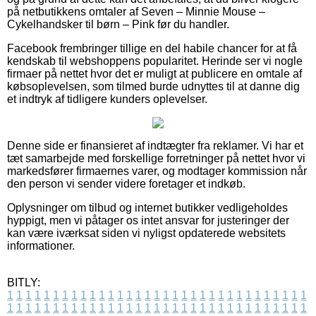
på netbutikkens omtaler af Seven – Minnie Mouse –
Cykelhandsker til børn – Pink før du handler.
Facebook frembringer tillige en del habile chancer for at få
kendskab til webshoppens popularitet. Herinde ser vi nogle
firmaer på nettet hvor det er muligt at publicere en omtale af
købsoplevelsen, som tilmed burde udnyttes til at danne dig
et indtryk af tidligere kunders oplevelser.
Denne side er finansieret af indtægter fra reklamer. Vi har et
tæt samarbejde med forskellige forretninger på nettet hvor vi
markedsfører firmaernes varer, og modtager kommission når
den person vi sender videre foretager et indkøb.
Oplysninger om tilbud og internet butikker vedligeholdes
hyppigt, men vi påtager os intet ansvar for justeringer der
kan være iværksat siden vi nyligst opdaterede websitets
informationer.
BITLY:
1
1
1
1
1
1
1
1
1
1
1
1
1
1
1
1
1
1
1
1
1
1
1
1
1
1
1
1
1
1
1
1
1
1
1
1
1
1
1
1
1
1
1
1
1
1
1
1
1
1
1
1
1
1
1
1
1
1
1
1
1
1
1
1
1
1