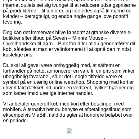
internet outlets set sig tvunget til at reducere udsalgspriserne
på produkterne – til juniorer, og ligeledes også til mænd og
kvinder – betragteligt, og endda nogle gange love portofri
levering.
Dog kan det immervæk blive lønsomt at granske diverse e-
butikker efter tilbud på Seven – Minnie Mouse –
Cykelhandsker til børn – Pink forud for at du gennemfører dit
køb, således at man er velinformeret til at opnå den mindst
kostelige pris.
Du skal alligevel være omhyggelig med, at såfremt en
forhandler på nettet annoncerer en vare til en pris som virker
ubegribelig favorabel, så er det i nogle tilfælde være et
symbol på en uærlig online webshop. Shopping med kort er
i hvert fald dækket ind under en vedtægt, hvilket hjælper dig
som køber imod uærlige internet handler.
Vi anbefaler generelt køb med kort eller betalinger med
mobilen. Alternativt bør du benytte et afbetalingstilbud som
eksempelvis ViaBill, ifald du agter at honorere beløbet over
en periode.