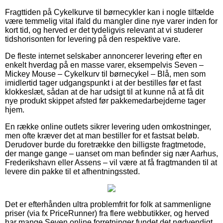
Fragttiden på Cykelkurve til børnecykler kan i nogle tilfælde
være temmelig vital ifald du mangler dine nye varer inden for
kort tid, og herved er det tydeligvis relevant at vi studerer
tidshorisonten for levering på den respektive vare.
De fleste internet selskaber annoncerer levering efter en
enkelt hverdag på en masse varer, eksempelvis Seven –
Mickey Mouse – Cykelkurv til børnecykel – Blå, men som
imidlertid tager udgangspunkt i at der bestilles før et fast
klokkeslæt, sådan at de har udsigt til at kunne nå at få dit
nye produkt skippet afsted før pakkemedarbejderne tager
hjem.
En række online outlets sikrer levering uden omkostninger,
men ofte kræver det at man bestiller for et fastsat beløb.
Derudover burde du foretrække den billigste fragtmetode,
der mange gange – uanset om man befinder sig nær Aarhus,
Frederikshavn eller Assens – vil være at få fragtmanden til at
levere din pakke til et afhentningssted.
Det er efterhånden ultra problemfrit for folk at sammenligne
priser (via fx PriceRunner) fra flere webbutikker, og herved
har mange Seven online forretninger fundet det nødvendigt