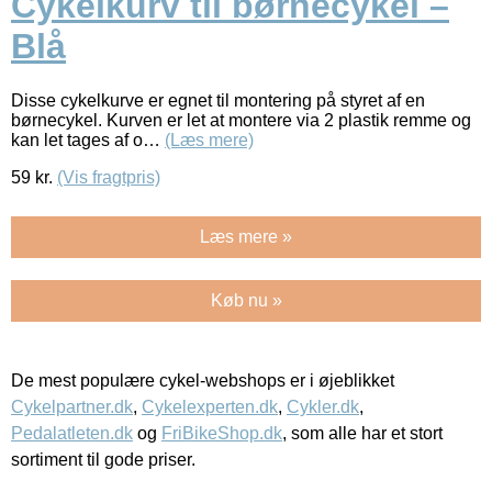
Cykelkurv til børnecykel –
Blå
Disse cykelkurve er egnet til montering på styret af en
børnecykel. Kurven er let at montere via 2 plastik remme og
kan let tages af o…
(Læs mere)
59
kr.
(Vis fragtpris)
Læs mere »
Køb nu »
De mest populære cykel-webshops er i øjeblikket
Cykelpartner.dk
,
Cykelexperten.dk
,
Cykler.dk
,
Pedalatleten.dk
og
FriBikeShop.dk
, som alle har et stort
sortiment til gode priser.