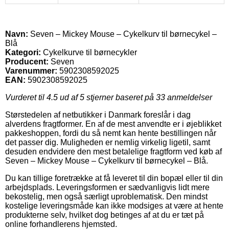
Navn:
Seven – Mickey Mouse – Cykelkurv til børnecykel –
Blå
Kategori:
Cykelkurve til børnecykler
Producent:
Seven
Varenummer:
5902308592025
EAN:
5902308592025
Vurderet til
4.5
ud af 5 stjerner baseret på
33
anmeldelser
Størstedelen af netbutikker i Danmark foreslår i dag
alverdens fragtformer. En af de mest anvendte er i øjeblikket
pakkeshoppen, fordi du så nemt kan hente bestillingen når
det passer dig. Muligheden er nemlig virkelig ligetil, samt
desuden endvidere den mest betalelige fragtform ved køb af
Seven – Mickey Mouse – Cykelkurv til børnecykel – Blå.
Du kan tillige foretrække at få leveret til din bopæl eller til din
arbejdsplads. Leveringsformen er sædvanligvis lidt mere
bekostelig, men også særligt uproblematisk. Den mindst
kostelige leveringsmåde kan ikke modsiges at være at hente
produkterne selv, hvilket dog betinges af at du er tæt på
online forhandlerens hjemsted.