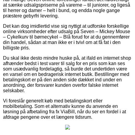
at sænke udsalgspriserne på varerne – til juniorer, og ligeså
til herrer og damer – helt i bund, og endda nogle gange
præstere gebyrfri levering.
Det kan dog imidlertid vise sig nyttigt at udforske forskellige
online virksomheder efter udsalg på Seven – Mickey Mouse
– Cykelkurv til børnecykel – Blå forud for at du gennemfører
din handel, sådan at man ikke er i tvivl om at få fat i den
billigste pris.
Du skal ikke desto mindre huske på, at ifald en internet shop
afhænder bedst i test varer til salg for en pris som kan ses
som usædvanlig fordelagtig, så burde det undertiden være
en varsel om en bedragerisk internet butik. Bestillinger med
betalingskort er på den anden side dækket ind under en
anordning, der forsvarer kunden overfor falske internet
selskaber.
Vi foreslår generelt køb med betalingskort eller
mobilbetaling. Som et alternativ kunne du anvende en
løsning på afbetaling fra fx ViaBill, når du ser en fordel i at
afdrage pengene over et længere tidsrum.