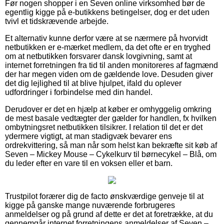
Før nogen shopper i en Seven online virksomhed bør de
egentlig kigge på e-butikkens betingelser, dog er det uden
tvivl et tidskrævende arbejde.
Et alternativ kunne derfor være at se nærmere på hvorvidt
netbutikken er e-mærket medlem, da det ofte er en tryghed
om at netbutikken forsvarer dansk lovgivning, samt at
internet forretningen fra tid til anden monitoreres af fagmænd
der har megen viden om de gældende love. Desuden giver
det dig lejlighed til at blive hjulpet, ifald du oplever
udfordringer i forbindelse med din handel.
Derudover er det en hjælp at køber er omhyggelig omkring
de mest basale vedtægter der gælder for handlen, fx hvilken
ombytningsret netbutikken tilsikrer. I relation til det er det
ydermere vigtigt, at man stadigvæk bevarer ens
ordrekvittering, så man når som helst kan bekræfte sit køb af
Seven – Mickey Mouse – Cykelkurv til børnecykel – Blå, om
du leder efter en vare til en voksen eller et barn.
Trustpilot forærer dig de facto ønskværdige genveje til at
kigge på ganske mange nuværende forbrugeres
anmeldelser og på grund af dette er det at foretrække, at du
gennemgår internet forretningens anmeldelser af Seven –