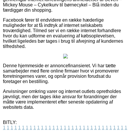
Mickey Mouse – Cykelkurv til børnecykel – Blå inden du
færdiggør din shopping.
Facebook fører til endvidere en række hæderlige
muligheder for at få indtryk af internet selskabets
troværdighed. Tilmed ser vi en række internet forhandlere
hvor du kan udforme en evaluering af købsoplevelsen,
hvilket ligeledes bør tages i brug til afvejning af kundernes
tilfredshed.
Denne hjemmeside er annoncefinansieret. Vi har tætte
samarbejder med flere online firmaer hvor vi promoverer
forretningernes varer, og opnår provision forudsat du
foretager en bestilling.
Anvisninger omkring varer og internet outlets opretholdes
jævnligt, men der tages ikke ansvar for forandringer der
måtte være implementeret efter seneste opdatering af
websitets data.
BITLY:
1
1
1
1
1
1
1
1
1
1
1
1
1
1
1
1
1
1
1
1
1
1
1
1
1
1
1
1
1
1
1
1
1