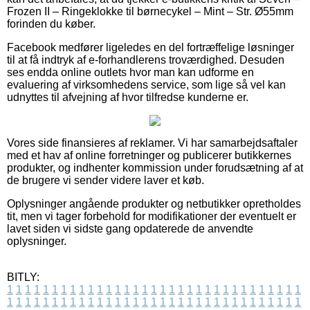
Frozen II – Ringeklokke til børnecykel – Mint – Str. Ø55mm
forinden du køber.
Facebook medfører ligeledes en del fortræffelige løsninger
til at få indtryk af e-forhandlerens troværdighed. Desuden
ses endda online outlets hvor man kan udforme en
evaluering af virksomhedens service, som lige så vel kan
udnyttes til afvejning af hvor tilfredse kunderne er.
Vores side finansieres af reklamer. Vi har samarbejdsaftaler
med et hav af online forretninger og publicerer butikkernes
produkter, og indhenter kommission under forudsætning af at
de brugere vi sender videre laver et køb.
Oplysninger angående produkter og netbutikker opretholdes
tit, men vi tager forbehold for modifikationer der eventuelt er
lavet siden vi sidste gang opdaterede de anvendte
oplysninger.
BITLY:
1
1
1
1
1
1
1
1
1
1
1
1
1
1
1
1
1
1
1
1
1
1
1
1
1
1
1
1
1
1
1
1
1
1
1
1
1
1
1
1
1
1
1
1
1
1
1
1
1
1
1
1
1
1
1
1
1
1
1
1
1
1
1
1
1
1