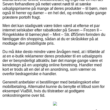
Seven forhandlere på nettet været nødt til at sænke
udsalgspriserne på mange af deres produkter – til børn, men
også til herrer og damer – en hel del, og endda nogle gange
præstere portofri fragt.
Men det kan stadigvæk være tiden værd at efterse et par
internet selskaber efter rabatkoder på Seven – Frozen II –
Ringeklokke til børnecykel – Mint – Str. Ø55mm forinden du
færdiggør din shopping, sådan at du er skråsikker på at
modtage den prisbilligste pris.
Du må ikke desto mindre være årvågen med, at i tilfælde af
at en e-butik reklamerer deres produkter til en udsalgspris
der er besynderligt attraktiv, bør det mange gange være et
kendetegn på en uoprigtig online forretning. Handler med
kort er trods alt en del af en anordning, som værner os
overfor bedrageriske e-handler.
Generelt anbefaler vi bestillinger med betalingskort eller
mobilbetaling. Alternativt kunne du benytte et tilbud som for
eksempel ViaBill, hvis du tilstræber at godtgøre
omkostningerne over tid.