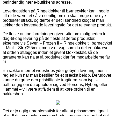
befinder dig nær e-butikkens adresse.
Leveringstiden på Ringeklokker til børnecykler kan i nogle
tilfælde være ret så væsentlig om du skal bruge dine nye
produkter straks, og derfor er det i sandhed klogt at man
tjekker den forventede leveringstid for det relevante produkt.
De fleste online forretninger giver løfte om muligheden for
dag-til-dag levering på de fleste af deres produkter,
eksempelvis Seven – Frozen II – Ringeklokke til børnecykel
– Mint – Str. Ø55mm, men vær vagtsom da det er påkrævet
at ordren aflægges inden et givent klokkeslæt, så de
garanteret kan nå at få produktet klar før medarbejderne får
fri.
En række internet webshops yder gebyrfri levering, men i
reglen kun når man bestiller for et præcist beløb. Derudover
kunne du gribe den prisbilligste fragtform, som typisk –
uafhængig om du opholder sig ved Horsens, Nyborg eller
Hammel – vil være at få dem til at køre ordren til en
pakkeshop.
Det er jo rigtig uproblematisk for alle at prissammenligne i
blandt diverse online virksomheder, og ergo har en hel del