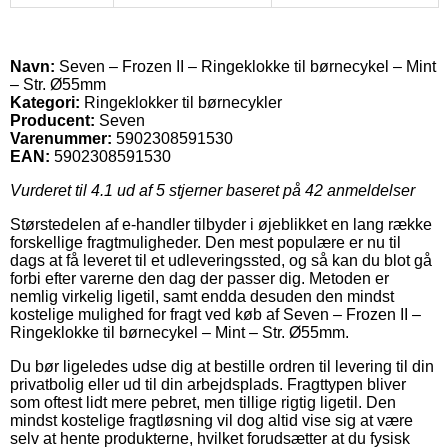
Navn:
Seven – Frozen II – Ringeklokke til børnecykel – Mint
– Str. Ø55mm
Kategori:
Ringeklokker til børnecykler
Producent:
Seven
Varenummer:
5902308591530
EAN:
5902308591530
Vurderet til
4.1
ud af 5 stjerner baseret på
42
anmeldelser
Størstedelen af e-handler tilbyder i øjeblikket en lang række
forskellige fragtmuligheder. Den mest populære er nu til
dags at få leveret til et udleveringssted, og så kan du blot gå
forbi efter varerne den dag der passer dig. Metoden er
nemlig virkelig ligetil, samt endda desuden den mindst
kostelige mulighed for fragt ved køb af Seven – Frozen II –
Ringeklokke til børnecykel – Mint – Str. Ø55mm.
Du bør ligeledes udse dig at bestille ordren til levering til din
privatbolig eller ud til din arbejdsplads. Fragttypen bliver
som oftest lidt mere pebret, men tillige rigtig ligetil. Den
mindst kostelige fragtløsning vil dog altid vise sig at være
selv at hente produkterne, hvilket forudsætter at du fysisk