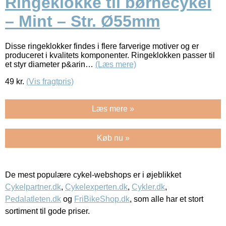
Ringeklokke til børnecykel
– Mint – Str. Ø55mm
Disse ringeklokker findes i flere farverige motiver og er
produceret i kvalitets komponenter. Ringeklokken passer til
et styr diameter p&arin…
(Læs mere)
49
kr.
(Vis fragtpris)
Læs mere »
Køb nu »
De mest populære cykel-webshops er i øjeblikket
Cykelpartner.dk
,
Cykelexperten.dk
,
Cykler.dk
,
Pedalatleten.dk
og
FriBikeShop.dk
, som alle har et stort
sortiment til gode priser.