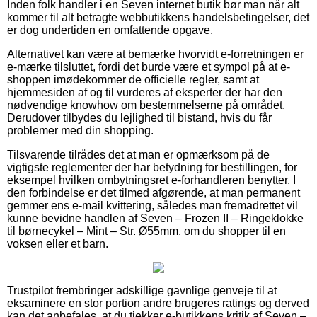
Inden folk handler i en Seven internet butik bør man når alt
kommer til alt betragte webbutikkens handelsbetingelser, det
er dog undertiden en omfattende opgave.
Alternativet kan være at bemærke hvorvidt e-forretningen er
e-mærke tilsluttet, fordi det burde være et sympol på at e-
shoppen imødekommer de officielle regler, samt at
hjemmesiden af og til vurderes af eksperter der har den
nødvendige knowhow om bestemmelserne på området.
Derudover tilbydes du lejlighed til bistand, hvis du får
problemer med din shopping.
Tilsvarende tilrådes det at man er opmærksom på de
vigtigste reglementer der har betydning for bestillingen, for
eksempel hvilken ombytningsret e-forhandleren benytter. I
den forbindelse er det tilmed afgørende, at man permanent
gemmer ens e-mail kvittering, således man fremadrettet vil
kunne bevidne handlen af Seven – Frozen II – Ringeklokke
til børnecykel – Mint – Str. Ø55mm, om du shopper til en
voksen eller et barn.
Trustpilot frembringer adskillige gavnlige genveje til at
eksaminere en stor portion andre brugeres ratings og derved
kan det anbefales, at du tjekker e-butikkens kritik af Seven –