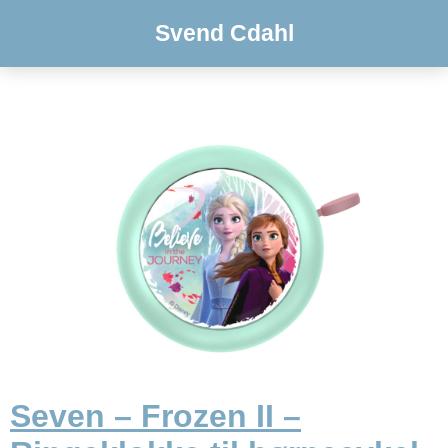
Svend Cdahl
Seven – Frozen II –