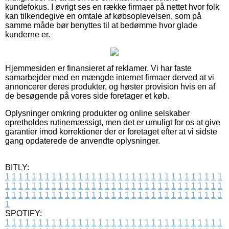
kundefokus. I øvrigt ses en række firmaer på nettet hvor folk
kan tilkendegive en omtale af købsoplevelsen, som på
samme måde bør benyttes til at bedømme hvor glade
kunderne er.
Hjemmesiden er finansieret af reklamer. Vi har faste
samarbejder med en mængde internet firmaer derved at vi
annoncerer deres produkter, og høster provision hvis en af
de besøgende på vores side foretager et køb.
Oplysninger omkring produkter og online selskaber
opretholdes rutinemæssigt, men det er umuligt for os at give
garantier imod korrektioner der er foretaget efter at vi sidste
gang opdaterede de anvendte oplysninger.
BITLY:
1
1
1
1
1
1
1
1
1
1
1
1
1
1
1
1
1
1
1
1
1
1
1
1
1
1
1
1
1
1
1
1
1
1
1
1
1
1
1
1
1
1
1
1
1
1
1
1
1
1
1
1
1
1
1
1
1
1
1
1
1
1
1
1
1
1
1
1
1
1
1
1
1
1
1
1
1
1
1
1
1
1
1
1
1
1
1
1
1
1
1
1
1
1
1
1
1
1
1
1
SPOTIFY:
1
1
1
1
1
1
1
1
1
1
1
1
1
1
1
1
1
1
1
1
1
1
1
1
1
1
1
1
1
1
1
1
1