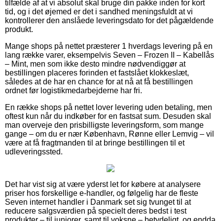
tilfælde af at vi absolut skal bruge din pakke inden for kort
tid, og i det øjemed er det i sandhed meningsfuldt at vi
kontrollerer den anslåede leveringsdato for det pågældende
produkt.
Mange shops på nettet præsterer 1 hverdags levering på en
lang række varer, eksempelvis Seven – Frozen II – Kabellås
– Mint, men som ikke desto mindre nødvendiggør at
bestillingen placeres forinden et fastslået klokkeslæt,
således at de har en chance for at nå at få bestillingen
ordnet før logistikmedarbejderne har fri.
En række shops på nettet lover levering uden betaling, men
oftest kun når du indkøber for en fastsat sum. Desuden skal
man overveje den prisbilligste leveringsform, som mange
gange – om du er nær København, Rønne eller Lemvig – vil
være at få fragtmanden til at bringe bestillingen til et
udleveringssted.
Det har vist sig at være yderst let for købere at analysere
priser hos forskellige e-handler, og følgelig har de fleste
Seven internet handler i Danmark set sig tvunget til at
reducere salgsværdien på specielt deres bedst i test
produkter – til juniorer, samt til voksne – betydeligt, og endda