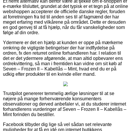
Et nemt alternativ kan derfor være at tjekke om e-shoppen er
e-mærke tilsluttet, grundet at det typisk er et tegn på at online
webshoppen accepterer de officielle danske regler, foruden
at forretningen fra tid til anden ses til af fagmænd der har
meget erfaring med vilkårene på området. Dette er desuden
en god genvej til at få hjælp, når du får vanskeligheder som
følge af din ordre.
Ydermere er det en hjælp at kunden er oppe på mærkerne
omkring de vigtigste betingelser der har indflydelse på
ordren, fx den returret online forhandleren har. I relation til
det er det ydermere afgørende, at man altid opbevarer ens
ordrekvittering, så man i fremtiden kan vidne om sit køb af
Seven – Frozen II – Kabellås – Mint, hvad end du er på
udkig efter produkter til en kvinde eller mand.
Trustpilot genererer temmelig ærlige løsninger til at se
nøjere på mange forhenværende konsumenters
observationer og derved anbefaler vi, at du studerer internet
forhandlerens vurderinger af Seven – Frozen II – Kabellås –
Mint forinden du bestiller.
Facebook tilbyder dig lige så vel sådan set relevante
muligheder for at få en idé om internet butikkens