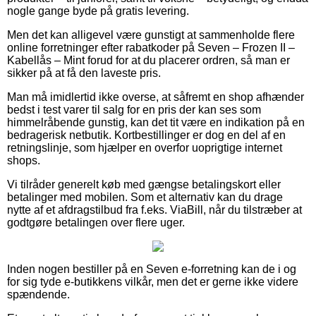
nogle gange byde på gratis levering.
Men det kan alligevel være gunstigt at sammenholde flere
online forretninger efter rabatkoder på Seven – Frozen II –
Kabellås – Mint forud for at du placerer ordren, så man er
sikker på at få den laveste pris.
Man må imidlertid ikke overse, at såfremt en shop afhænder
bedst i test varer til salg for en pris der kan ses som
himmelråbende gunstig, kan det tit være en indikation på en
bedragerisk netbutik. Kortbestillinger er dog en del af en
retningslinje, som hjælper en overfor uoprigtige internet
shops.
Vi tilråder generelt køb med gængse betalingskort eller
betalinger med mobilen. Som et alternativ kan du drage
nytte af et afdragstilbud fra f.eks. ViaBill, når du tilstræber at
godtgøre betalingen over flere uger.
Inden nogen bestiller på en Seven e-forretning kan de i og
for sig tyde e-butikkens vilkår, men det er gerne ikke videre
spændende.