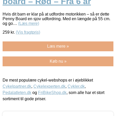
board – Rød – Fra 6 år
Hvis dit barn er klar på at udfordre motorikken – så er dette
Penny Board en sjov udfordring. Med en længde på 55 cm.
og go…
(Læs mere)
259
kr.
(Vis fragtpris)
Læs mere »
Køb nu »
De mest populære cykel-webshops er i øjeblikket
Cykelpartner.dk
,
Cykelexperten.dk
,
Cykler.dk
,
Pedalatleten.dk
og
FriBikeShop.dk
, som alle har et stort
sortiment til gode priser.