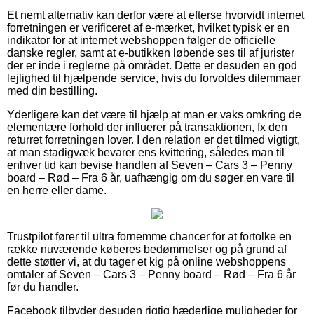
Et nemt alternativ kan derfor være at efterse hvorvidt internet
forretningen er verificeret af e-mærket, hvilket typisk er en
indikator for at internet webshoppen følger de officielle
danske regler, samt at e-butikken løbende ses til af jurister
der er inde i reglerne på området. Dette er desuden en god
lejlighed til hjælpende service, hvis du forvoldes dilemmaer
med din bestilling.
Yderligere kan det være til hjælp at man er vaks omkring de
elementære forhold der influerer på transaktionen, fx den
returret forretningen lover. I den relation er det tilmed vigtigt,
at man stadigvæk bevarer ens kvittering, således man til
enhver tid kan bevise handlen af Seven – Cars 3 – Penny
board – Rød – Fra 6 år, uafhængig om du søger en vare til
en herre eller dame.
Trustpilot fører til ultra fornemme chancer for at fortolke en
række nuværende køberes bedømmelser og på grund af
dette støtter vi, at du tager et kig på online webshoppens
omtaler af Seven – Cars 3 – Penny board – Rød – Fra 6 år
før du handler.
Facebook tilbyder desuden rigtig hæderlige muligheder for