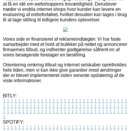
at få en idé om webshoppens troværdighed. Derudover
møder vi endda internet shops hvor kunder kan levere en
evaluering af ordreforløbet, hvilket desuden kan tages i brug
til at tage stilling til tidligere kunders oplevelser.
Vores side er finansieret af reklameindtægter. Vi har faste
samarbejder med et hold af butikker på nettet og annoncerer
firmaernes tilbud, og indhenter godtgørelse såfremt en af
vores besøgende foretager en bestilling.
Orientering omkring tilbud og internet selskaber opretholdes
hele tiden, men vi kan ikke give garantier imod ændringer
der er blevet implementeret siden seneste opdatering af de
viste informationer.
BITLY:
1
1
1
1
1
1
1
1
1
1
1
1
1
1
1
1
1
1
1
1
1
1
1
1
1
1
1
1
1
1
1
1
1
1
1
1
1
1
1
1
1
1
1
1
1
1
1
1
1
1
1
1
1
1
1
1
1
1
1
1
1
1
1
1
1
1
1
1
1
1
1
1
1
1
1
1
1
1
1
1
1
1
1
1
1
1
1
1
1
1
1
1
1
1
1
1
1
1
1
1
SPOTIFY:
1
1
1
1
1
1
1
1
1
1
1
1
1
1
1
1
1
1
1
1
1
1
1
1
1
1
1
1
1
1
1
1
1