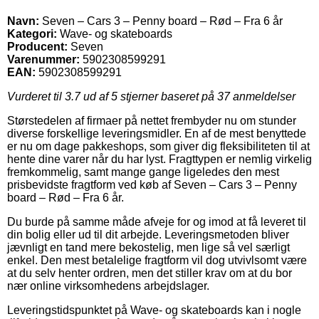
Navn:
Seven – Cars 3 – Penny board – Rød – Fra 6 år
Kategori:
Wave- og skateboards
Producent:
Seven
Varenummer:
5902308599291
EAN:
5902308599291
Vurderet til
3.7
ud af 5 stjerner baseret på
37
anmeldelser
Størstedelen af firmaer på nettet frembyder nu om stunder
diverse forskellige leveringsmidler. En af de mest benyttede
er nu om dage pakkeshops, som giver dig fleksibiliteten til at
hente dine varer når du har lyst. Fragttypen er nemlig virkelig
fremkommelig, samt mange gange ligeledes den mest
prisbevidste fragtform ved køb af Seven – Cars 3 – Penny
board – Rød – Fra 6 år.
Du burde på samme måde afveje for og imod at få leveret til
din bolig eller ud til dit arbejde. Leveringsmetoden bliver
jævnligt en tand mere bekostelig, men lige så vel særligt
enkel. Den mest betalelige fragtform vil dog utvivlsomt være
at du selv henter ordren, men det stiller krav om at du bor
nær online virksomhedens arbejdslager.
Leveringstidspunktet på Wave- og skateboards kan i nogle