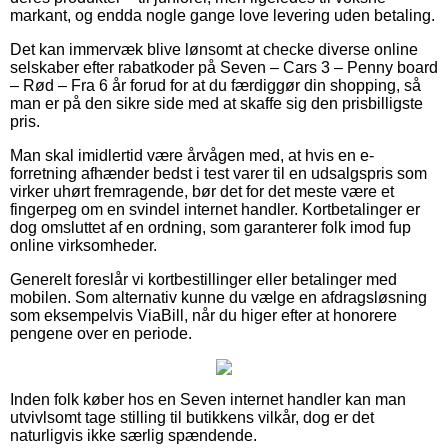
markant, og endda nogle gange love levering uden betaling.
Det kan immervæk blive lønsomt at checke diverse online
selskaber efter rabatkoder på Seven – Cars 3 – Penny board
– Rød – Fra 6 år forud for at du færdiggør din shopping, så
man er på den sikre side med at skaffe sig den prisbilligste
pris.
Man skal imidlertid være årvågen med, at hvis en e-
forretning afhænder bedst i test varer til en udsalgspris som
virker uhørt fremragende, bør det for det meste være et
fingerpeg om en svindel internet handler. Kortbetalinger er
dog omsluttet af en ordning, som garanterer folk imod fup
online virksomheder.
Generelt foreslår vi kortbestillinger eller betalinger med
mobilen. Som alternativ kunne du vælge en afdragsløsning
som eksempelvis ViaBill, når du higer efter at honorere
pengene over en periode.
Inden folk køber hos en Seven internet handler kan man
utvivlsomt tage stilling til butikkens vilkår, dog er det
naturligvis ikke særlig spændende.