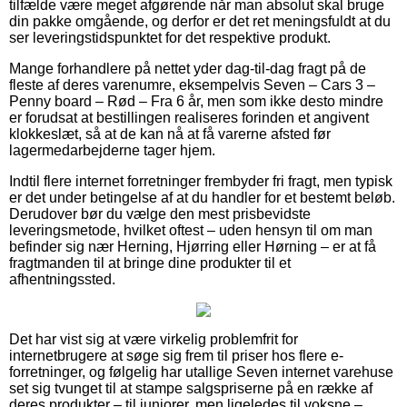
tilfælde være meget afgørende når man absolut skal bruge
din pakke omgående, og derfor er det ret meningsfuldt at du
ser leveringstidspunktet for det respektive produkt.
Mange forhandlere på nettet yder dag-til-dag fragt på de
fleste af deres varenumre, eksempelvis Seven – Cars 3 –
Penny board – Rød – Fra 6 år, men som ikke desto mindre
er forudsat at bestillingen realiseres forinden et angivent
klokkeslæt, så at de kan nå at få varerne afsted før
lagermedarbejderne tager hjem.
Indtil flere internet forretninger frembyder fri fragt, men typisk
er det under betingelse af at du handler for et bestemt beløb.
Derudover bør du vælge den mest prisbevidste
leveringsmetode, hvilket oftest – uden hensyn til om man
befinder sig nær Herning, Hjørring eller Hørning – er at få
fragtmanden til at bringe dine produkter til et
afhentningssted.
Det har vist sig at være virkelig problemfrit for
internetbrugere at søge sig frem til priser hos flere e-
forretninger, og følgelig har utallige Seven internet varehuse
set sig tvunget til at stampe salgspriserne på en række af
deres produkter – til juniorer, men ligeledes til voksne –