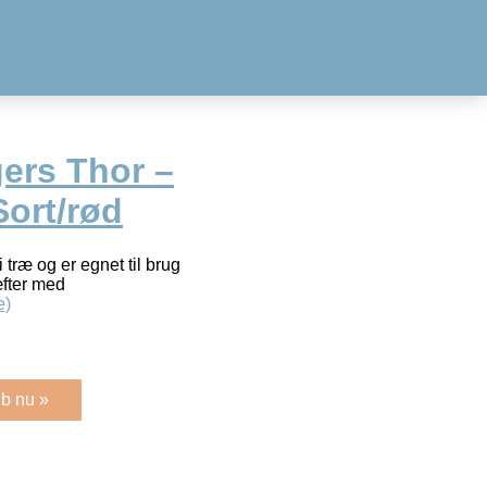
ers Thor –
Sort/rød
 træ og er egnet til brug
æfter med
e)
b nu »