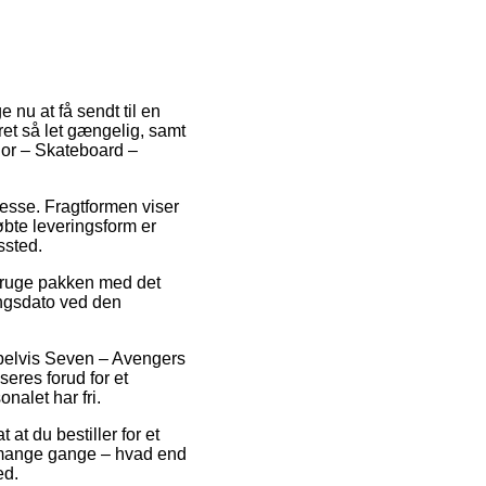
 nu at få sendt til en
ret så let gængelig, samt
Thor – Skateboard –
dresse. Fragtformen viser
øbte leveringsform er
ssted.
 bruge pakken med det
ingsdato ved den
pelvis Seven – Avengers
seres forud for et
nalet har fri.
at du bestiller for et
m mange gange – hvad end
ed.