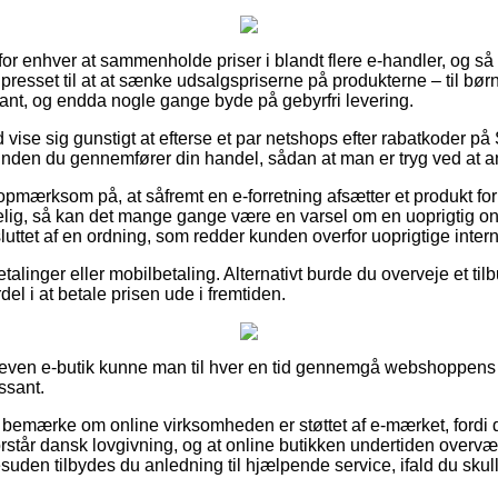
t for enhver at sammenholde priser i blandt flere e-handler, og 
presset til at at sænke udsalgspriserne på produkterne – til bør
nt, og endda nogle gange byde på gebyrfri levering.
id vise sig gunstigt at efterse et par netshops efter rabatkoder 
inden du gennemfører din handel, sådan at man er tryg ved at an
opmærksom på, at såfremt en e-forretning afsætter et produkt fo
ig, så kan det mange gange være en varsel om en uoprigtig onli
uttet af en ordning, som redder kunden overfor uoprigtige intern
betalinger eller mobilbetaling. Alternativt burde du overveje et t
rdel i at betale prisen ude i fremtiden.
n Seven e-butik kunne man til hver en tid gennemgå webshoppens 
ssant.
bemærke om online virksomheden er støttet af e-mærket, fordi de
forstår dansk lovgivning, og at online butikken undertiden ove
suden tilbydes du anledning til hjælpende service, ifald du sku