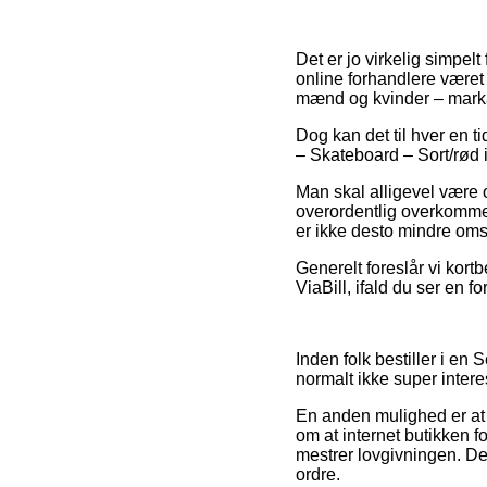
Det er jo virkelig simpel
online forhandlere været 
mænd og kvinder – marka
Dog kan det til hver en t
– Skateboard – Sort/rød 
Man skal alligevel være 
overordentlig overkommel
er ikke desto mindre omsl
Generelt foreslår vi kort
ViaBill, ifald du ser en fo
Inden folk bestiller i e
normalt ikke super intere
En anden mulighed er at 
om at internet butikken 
mestrer lovgivningen. De
ordre.