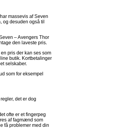
så har massevis af Seven
n, og desuden også til
på Seven – Avengers Thor
tage den laveste pris.
r en pris der kan ses som
ne butik. Kortbetalinger
et selskaber.
ilbud som for eksempel
regler, det er dog
t ofte er et fingerpeg
rværes af fagmænd som
lle få problemer med din