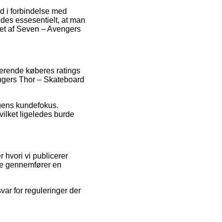
nd i forbindelse med
edes essesentielt, at man
bet af Seven – Avengers
terende køberes ratings
engers Thor – Skateboard
ingens kundefokus.
vilket ligeledes burde
 hvori vi publicerer
de gennemfører en
ar for reguleringer der