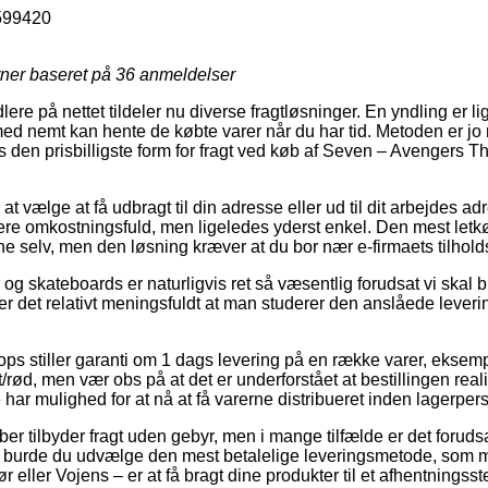
599420
rner baseret på
36
anmeldelser
e på nettet tildeler nu diverse fragtløsninger. En yndling er lige
ed nemt kan hente de købte varer når du har tid. Metoden er jo 
s den prisbilligste form for fragt ved køb af Seven – Avengers 
at vælge at få udbragt til din adresse eller ud til dit arbejdes a
ere omkostningsfuld, men ligeledes yderst enkel. Den mest letk
ne selv, men den løsning kræver at du bor nær e-firmaets tilhold
og skateboards er naturligvis ret så væsentlig forudsat vi skal
r det relativt meningsfuldt at man studerer den anslåede lever
 stiller garanti om 1 dags levering på en række varer, eksem
rød, men vær obs på at det er underforstået at bestillingen reali
 har mulighed for at nå at få varerne distribueret inden lagerperso
r tilbyder fragt uden gebyr, men i mange tilfælde er det forudsat 
ivt burde du udvælge den mest betalelige leveringsmetode, so
 eller Vojens – er at få bragt dine produkter til et afhentningsst