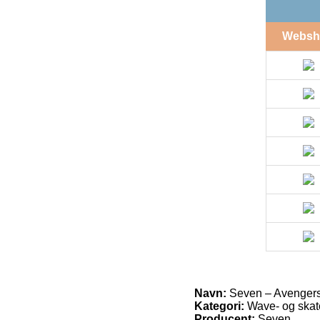
Websh
Navn:
Seven – Avengers 
Kategori:
Wave- og skat
Producent:
Seven