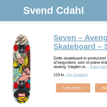
Svend Cdahl
Seven – Aveng
Skateboard – 
Dette skateboard er produceret i
af begyndere, som vil prøve kr
skating. Vægten er…
(Læs mer
219
kr.
(Vis fragtpris)
Læs mere »
Kø