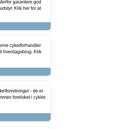
 derfor garantere god
dstyr. Klik her for at
erne cykelforhandler
til hverdagsbrug. Klik
lforretninger - de er
mmen forelsket i cykler.