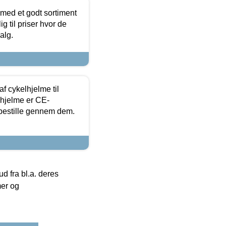
 med et godt sortiment
g til priser hvor de
alg.
f cykelhjelme til
lhjelme er CE-
 bestille gennem dem.
 fra bl.a. deres
mer og