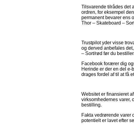
Tilsvarende tilrådes det 
ordren, for eksempel den 
permanent bevarer ens or
Thor – Skateboard – Sort
Trustpilot yder visse tr
og derved anbefales det,
– Sort/rød før du bestiller
Facebook forærer dig også
Herinde er der en del e-b
drages fordel af til at få
Websitet er finansieret a
virksomhedernes varer, 
bestilling.
Fakta vedrørende varer o
potentielt er lavet efter