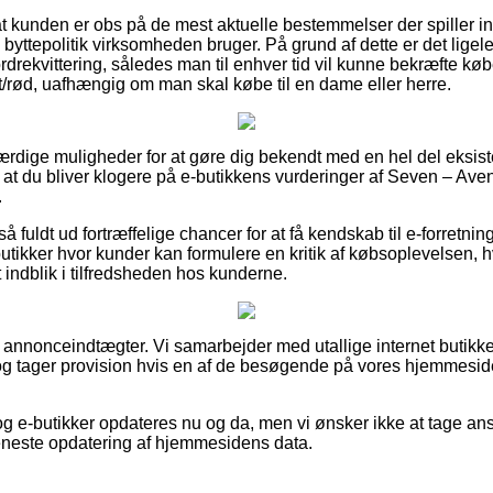
at kunden er obs på de mest aktuelle bestemmelser der spiller i
byttepolitik virksomheden bruger. På grund af dette er det ligel
drekvittering, således man til enhver tid vil kunne bekræfte kø
/rød, uafhængig om man skal købe til en dame eller herre.
oværdige muligheder for at gøre dig bekendt med en hel del eksis
 at du bliver klogere på e-butikkens vurderinger af Seven – Av
.
 fuldt ud fortræffelige chancer for at få kendskab til e-forretn
utikker hvor kunder kan formulere en kritik af købsoplevelsen, h
 et indblik i tilfredsheden hos kunderne.
f annonceindtægter. Vi samarbejder med utallige internet butikker
og tager provision hvis en af de besøgende på vores hjemmesi
g e-butikker opdateres nu og da, men vi ønsker ikke at tage ansv
 seneste opdatering af hjemmesidens data.