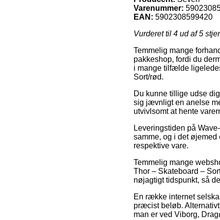
Varenummer:
5902308
EAN:
5902308599420
Vurderet til
4
ud af 5 stje
Temmelig mange forhandler
pakkeshop, fordi du derm
i mange tilfælde ligelede
Sort/rød.
Du kunne tillige udse dig 
sig jævnligt en anelse m
utvivlsomt at hente varer
Leveringstiden på Wave- 
samme, og i det øjemed e
respektive vare.
Temmelig mange webshops
Thor – Skateboard – Sort/
nøjagtigt tidspunkt, så de
En række internet selskabe
præcist beløb. Alternat
man er ved Viborg, Dragør