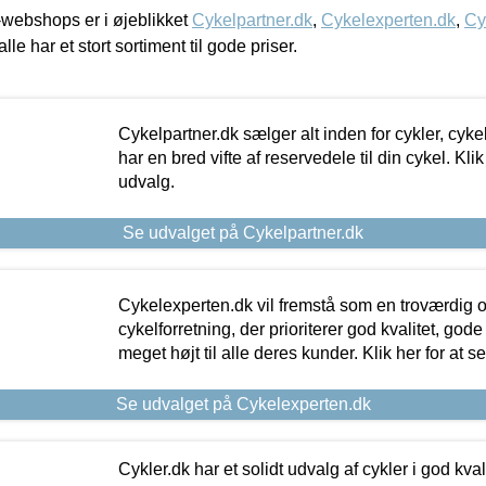
webshops er i øjeblikket
Cykelpartner.dk
,
Cykelexperten.dk
,
Cy
alle har et stort sortiment til gode priser.
Cykelpartner.dk sælger alt inden for cykler, cyke
har en bred vifte af reservedele til din cykel. Klik
udvalg.
Se udvalget på Cykelpartner.dk
Cykelexperten.dk vil fremstå som en troværdig o
cykelforretning, der prioriterer god kvalitet, god
meget højt til alle deres kunder. Klik her for at s
Se udvalget på Cykelexperten.dk
Cykler.dk har et solidt udvalg af cykler i god kvalit