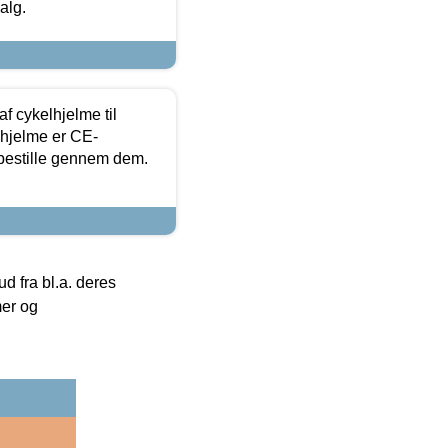
alg.
f cykelhjelme til
lhjelme er CE-
 bestille gennem dem.
 fra bl.a. deres
mer og