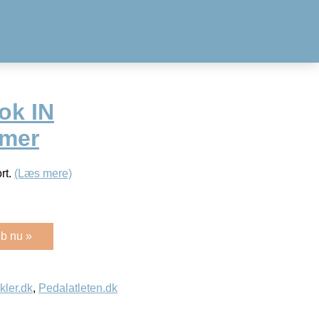
ok IN
amer
rt.
(Læs mere)
b nu »
kler.dk
,
Pedalatleten.dk