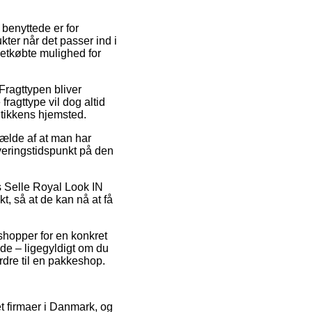
benyttede er for
kter når det passer ind i
etkøbte mulighed for
 Fragttypen bliver
ragttype vil dog altid
utikkens hjemsted.
fælde af at man har
everingstidspunkt på den
 Selle Royal Look IN
t, så at de kan nå at få
shopper for en konkret
lde – ligegyldigt om du
ordre til en pakkeshop.
net firmaer i Danmark, og