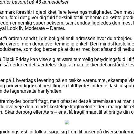
jerner baseret på
43
anmeldelser
nmark foreslår i øjeblikket flere leveringsmuligheder. Den mest 
fordi det giver dig fuld fleksibilitet til at hente de købte produ
heden er nemlig super bekvem, samt endda ligeledes den mest l
oyal Look IN Moderate – Damer.
t få ordren sendt til din bolig eller til adressen hvor du arbejder.
ule dyrere, men derudover temmelig enkel. Den mindst kostelige f
rodukterne, som dog beroer på at du er med kort afstand til netb
Black Friday kan vise sig at være temmelig betydningsfuld i til
, så derfor er det særdeles klogt at man tjekker det anslåede l
er på 1 hverdags levering på en række varenumre, eksempelvis
 nødvendiggør at bestillingen fuldbyrdes inden et fast tidspunk
n de lageransatte har fyraften.
frembyder portofri fragt, men oftest er det så præmissen at man 
 du overveje den mindst kostelige fragtmetode, der i mange tilfæ
 Skanderborg eller Aars – er at få fragtfirmaet til at bringe din 
nidningsløst for folk at søge sig frem til priser på diverse inter