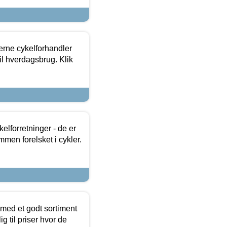
erne cykelforhandler
til hverdagsbrug. Klik
lforretninger - de er
mmen forelsket i cykler.
 med et godt sortiment
g til priser hvor de