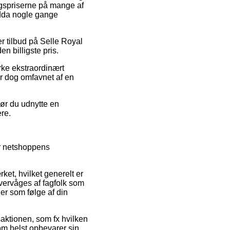
lgspriserne på mange af
ndda nogle gange
er tilbud på Selle Royal
n billigste pris.
rke ekstraordinært
er dog omfavnet af en
bør du udnytte en
re.
or netshoppens
et, hvilket generelt er
overvåges af fagfolk som
er som følge af din
nsaktionen, som fx hvilken
om helst opbevarer sin