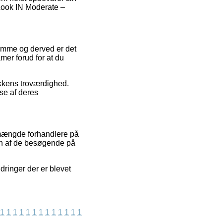
 Look IN Moderate –
domme og derved er det
mer forud for at du
tikkens troværdighed.
se af deres
n mængde forhandlere på
 en af de besøgende på
ringer der er blevet
1
1
1
1
1
1
1
1
1
1
1
1
1