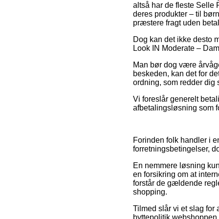
altså har de fleste Sell
deres produkter – til bø
præstere fragt uden betal
Dog kan det ikke desto mi
Look IN Moderate – Damer 
Man bør dog være årvågen
beskeden, kan det for de
ordning, som redder dig 
Vi foreslår generelt beta
afbetalingsløsning som f
Forinden folk handler i e
forretningsbetingelser, 
En nemmere løsning kunne
en forsikring om at inter
forstår de gældende regle
shopping.
Tilmed slår vi et slag for
byttepolitik webshoppen a