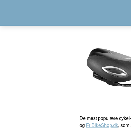
De mest populære cykel-
og
FriBikeShop.dk
, som 