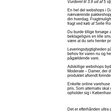
Vurderet til
3.9
ud af 5 st
En hel del webshops i Da
nærværende pakkeshoppen, 
din hverdag. Fragtmulig
fragt ved køb af Selle R
Du burde tillige forsøge a
beklageligvis en lille sm
være at du selv henter p
Leveringsdygtigheden på 
behov for varen nu og her
pågældende vare.
Adskillige webshops byd
Moderate – Damer, der dog
produktet afsendt forinde
Enkelte online varehuse 
pris. Som alternativ skal
opholder sig i København,
Det er efterhånden ultra g