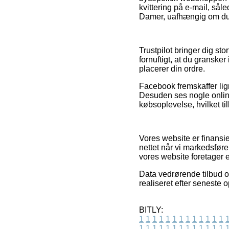
kvittering på e-mail, sål
Damer, uafhængig om du s
Trustpilot bringer dig s
fornuftigt, at du granske
placerer din ordre.
Facebook fremskaffer lign
Desuden ses nogle onlin
købsoplevelse, hvilket til
Vores website er finansi
nettet når vi markedsfør
vores website foretager e
Data vedrørende tilbud o
realiseret efter seneste
BITLY:
1
1
1
1
1
1
1
1
1
1
1
1
1
1
1
1
1
1
1
1
1
1
1
1
1
1