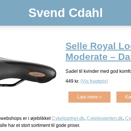
Svend Cdahl
Selle Royal Lo
Moderate – D
Sadel til kvinder med god komfo
449
kr.
(Vis fragtpris)
Læs mere »
Kø
webshops er i øjeblikket
Cykelpartner.dk
,
Cykelexperten.dk
,
Cy
alle har et stort sortiment til gode priser.