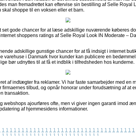
edes man fremadrettet kan eftervise sin bestilling af Selle Royal
kal shoppe til en voksen eller et barn.
tort set gode chancer for at læse adskillige nuværende køberes 
r internet shoppens ratings af Selle Royal Look IN Moderate – Da
ende adskillige gunstige chancer for at få indsigt i internet bu
e varehuse i Danmark hvor kunder kan publicere en bedømmel
lige bør udnyttes til at få et indblik i tilfredsheden hos kunderne.
eret af indtægter fra reklamer. Vi har faste samarbejder med e
er firmaernes tilbud, og opnår honorar under forudsætning af at
n transaktion.
g webshops ajourføres ofte, men vi giver ingen garanti imod ænd
 opdatering af hjemmesidens informationer.
1
1
1
1
1
1
1
1
1
1
1
1
1
1
1
1
1
1
1
1
1
1
1
1
1
1
1
1
1
1
1
1
1
1
1
1
1
1
1
1
1
1
1
1
1
1
1
1
1
1
1
1
1
1
1
1
1
1
1
1
1