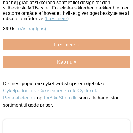
har høj grad af sikkerhed samt et flot design for den
stilbevidste MTB-rytter. For ekstra sikkerhed dækker hjelmen
et større område af hovedet, hvilket giver øget beskyttelse af
udsatte områder ve
(Læs mere)
899
kr.
(Vis fragtpris)
Læs mere »
Køb nu »
De mest populære cykel-webshops er i øjeblikket
Cykelpartner.dk
,
Cykelexperten.dk
,
Cykler.dk
,
Pedalatleten.dk
og
FriBikeShop.dk
, som alle har et stort
sortiment til gode priser.