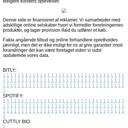
tidligere kunders oplevelser.
Denne side er finansieret af reklamer. Vi samarbejder med
adskillige online selskaber hvori vi formidler forretningernes
produkter, og tager provision ifald du udfører et køb.
Fakta angående tilbud og online forhandlere opretholdes
jævnligt, men det er ikke muligt for os at give garantier imod
forandringer der kan være foretaget siden vi sidst
opdaterede vores data.
BITLY:
1
1
1
1
1
1
1
1
1
1
1
1
1
1
1
1
1
1
1
1
1
1
1
1
1
1
1
1
1
1
1
1
1
1
1
1
1
1
1
1
1
1
1
1
1
1
1
1
1
1
1
1
1
1
1
1
1
1
1
1
1
1
1
1
1
1
1
1
1
1
1
1
1
1
1
1
1
1
1
1
1
1
1
1
1
1
1
1
1
1
1
1
1
1
1
1
1
1
1
1
SPOTIFY:
1
1
1
1
1
1
1
1
1
1
1
1
1
1
1
1
1
1
1
1
1
1
1
1
1
1
1
1
1
1
1
1
1
1
1
1
1
1
1
1
1
1
1
1
1
1
1
1
1
1
1
1
1
1
1
1
1
1
1
1
1
1
1
1
1
1
1
1
1
1
1
1
1
1
1
1
1
1
1
1
1
1
1
1
1
1
1
1
1
1
1
1
1
1
1
1
1
1
1
1
CUTTLY BIO:
1