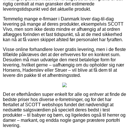
rigtig centralt at man gransker det estimerede
leveringstidspunkt ved det aktuelle produkt.
Temmelig mange e-firmaer i Danmark lover dag-til-dag
levering på mange af deres produkter, eksempelvis SCOTT
Vivo, men som ikke desto mindre er afhængig af at ordren
aflægges forinden et fast tidspunkt, så at de med sikkerhed
kan nå at få varen skippet afsted før personalet har fyraften.
Visse online forhandlere lover gratis levering, men i de fleste
tilfælde påkræves det at der erhverves for en konkret sum.
Desuden må man udvælge den mest betalelige form for
levering, hvilket gerne – uafhængig om du opholder sig nær
Horsens, Haderslev eller Struer – vil blive at få dem til at
levere din pakke til et afhentningssted.
Det er efterhånden super enkelt for alle og enhver at finde de
bedste priser hos diverse e-forretninger, og for det har
flertallet af SCOTT webshops fundet det nødvendigt at
nedsætte salgsværdien på specielt deres bedst i test
produkter – til babyer og børn, og ligeledes også til herrer og
damer – markant, og endda nogle gange præstere portofri
levering.