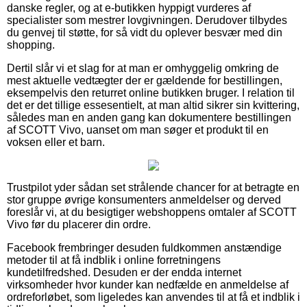
danske regler, og at e-butikken hyppigt vurderes af
specialister som mestrer lovgivningen. Derudover tilbydes
du genvej til støtte, for så vidt du oplever besvær med din
shopping.
Dertil slår vi et slag for at man er omhyggelig omkring de
mest aktuelle vedtægter der er gældende for bestillingen,
eksempelvis den returret online butikken bruger. I relation til
det er det tillige essesentielt, at man altid sikrer sin kvittering,
således man en anden gang kan dokumentere bestillingen
af SCOTT Vivo, uanset om man søger et produkt til en
voksen eller et barn.
Trustpilot yder sådan set strålende chancer for at betragte en
stor gruppe øvrige konsumenters anmeldelser og derved
foreslår vi, at du besigtiger webshoppens omtaler af SCOTT
Vivo før du placerer din ordre.
Facebook frembringer desuden fuldkommen anstændige
metoder til at få indblik i online forretningens
kundetilfredshed. Desuden er der endda internet
virksomheder hvor kunder kan nedfælde en anmeldelse af
ordreforløbet, som ligeledes kan anvendes til at få et indblik i