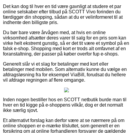
Det kan dog til hver en tid være gavnligt at studere et par
online selskaber efter tilbud på SCOTT Vivo forinden du
færdiggør din shopping, sådan at du er velinformeret til at
indhente den billigste pris.
Du bør bare være årvågen med, at hvis en online
virksomhed afsætter deres varer til salg for en pris som kan
virke helt ekstremt gunstig, så er det tit være et symbol på en
falsk e-shop. Shopping med kort er trods alt omfavnet af en
foranstaltning, der passer på køber overfor fup e-shops.
Generelt slår vi et slag for betalinger med kort eller
betalinger med mobilen. Som alternativ kunne du vælge en
afdragsløsning fra for eksempel ViaBill, forudsat du hellere
vil afdrage regningen af flere omgange.
Inden nogen bestiller hos en SCOTT netbutik burde man til
hver en tid kigge på e-shoppens vilkår, dog er det normalt
ikke særlig sjovt.
Et alternativt forslag kan derfor være at se nærmere på om
online shoppen er e-mærke tilsluttet, som generelt er en
forsikring om at online forhandleren forsvarer de gældende