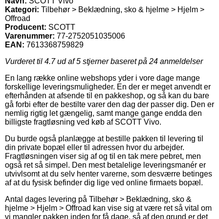
Navn:
SCOTT Vivo
Kategori:
Tilbehør > Beklædning, sko & hjelme > Hjelm >
Offroad
Producent:
SCOTT
Varenummer:
77-2752051035006
EAN:
7613368759829
Vurderet til
4.7
ud af 5 stjerner baseret på
24
anmeldelser
En lang række online webshops yder i vore dage mange
forskellige leveringsmuligheder. En der er meget anvendt er
efterhånden at afsende til en pakkeshop, og så kan du bare
gå forbi efter de bestilte varer den dag der passer dig. Den er
nemlig rigtig let gængelig, samt mange gange endda den
billigste fragtløsning ved køb af SCOTT Vivo.
Du burde også planlægge at bestille pakken til levering til
din private bopæl eller til adressen hvor du arbejder.
Fragtløsningen viser sig af og til en tak mere pebret, men
også ret så simpel. Den mest betalelige leveringsmanér er
utvivlsomt at du selv henter varerne, som desværre betinges
af at du fysisk befinder dig lige ved online firmaets bopæl.
Antal dages levering på Tilbehør > Beklædning, sko &
hjelme > Hjelm > Offroad kan vise sig at være ret så vital om
vi mangler pakken inden for få dage, så af den grund er det