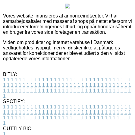
Vores website finansieres af annonceindtægter. Vi har
samarbejdsaftaler med masser af shops på nettet eftersom vi
introducerer forretningernes tilbud, og opnår honorar såfremt
en bruger fra vores side foretager en transaktion.
Viden om produkter og internet varehuse i Danmark
vedligeholdes hyppigt, men vi ønsker ikke at påtage os
ansvaret for korrektioner der er blevet udført siden vi sidst
opdaterede vores informationer.
BITLY:
1
1
1
1
1
1
1
1
1
1
1
1
1
1
1
1
1
1
1
1
1
1
1
1
1
1
1
1
1
1
1
1
1
1
1
1
1
1
1
1
1
1
1
1
1
1
1
1
1
1
1
1
1
1
1
1
1
1
1
1
1
1
1
1
1
1
1
1
1
1
1
1
1
1
1
1
1
1
1
1
1
1
1
1
1
1
1
1
1
1
1
1
1
1
1
1
1
1
1
1
SPOTIFY:
1
1
1
1
1
1
1
1
1
1
1
1
1
1
1
1
1
1
1
1
1
1
1
1
1
1
1
1
1
1
1
1
1
1
1
1
1
1
1
1
1
1
1
1
1
1
1
1
1
1
1
1
1
1
1
1
1
1
1
1
1
1
1
1
1
1
1
1
1
1
1
1
1
1
1
1
1
1
1
1
1
1
1
1
1
1
1
1
1
1
1
1
1
1
1
1
1
1
1
1
CUTTLY BIO:
1