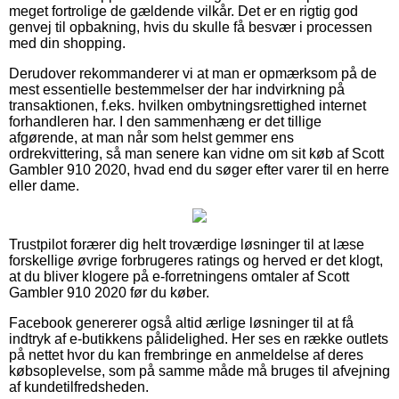
meget fortrolige de gældende vilkår. Det er en rigtig god
genvej til opbakning, hvis du skulle få besvær i processen
med din shopping.
Derudover rekommanderer vi at man er opmærksom på de
mest essentielle bestemmelser der har indvirkning på
transaktionen, f.eks. hvilken ombytningsrettighed internet
forhandleren har. I den sammenhæng er det tillige
afgørende, at man når som helst gemmer ens
ordrekvittering, så man senere kan vidne om sit køb af Scott
Gambler 910 2020, hvad end du søger efter varer til en herre
eller dame.
Trustpilot forærer dig helt troværdige løsninger til at læse
forskellige øvrige forbrugeres ratings og herved er det klogt,
at du bliver klogere på e-forretningens omtaler af Scott
Gambler 910 2020 før du køber.
Facebook genererer også altid ærlige løsninger til at få
indtryk af e-butikkens pålidelighed. Her ses en række outlets
på nettet hvor du kan frembringe en anmeldelse af deres
købsoplevelse, som på samme måde må bruges til afvejning
af kundetilfredsheden.