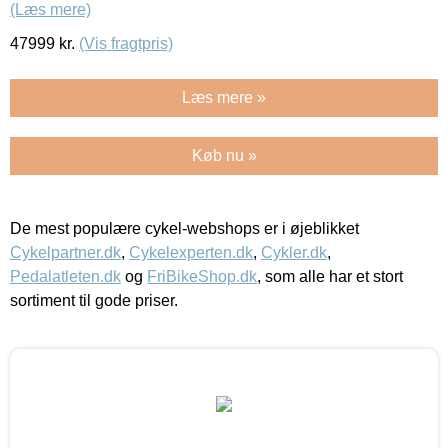
(Læs mere)
47999
kr.
(Vis fragtpris)
Læs mere »
Køb nu »
De mest populære cykel-webshops er i øjeblikket
Cykelpartner.dk
,
Cykelexperten.dk
,
Cykler.dk
,
Pedalatleten.dk
og
FriBikeShop.dk
, som alle har et stort
sortiment til gode priser.