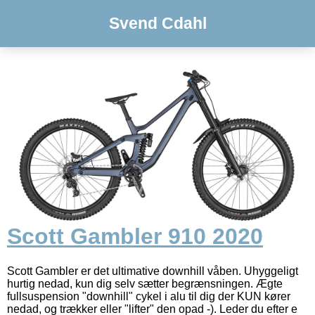
Svend Cdahl
Scott Gambler 910 2020
Scott Gambler er det ultimative downhill våben. Uhyggeligt
hurtig nedad, kun dig selv sætter begrænsningen. Ægte
fullsuspension "downhill" cykel i alu til dig der KUN kører
nedad, og trækker eller "lifter" den opad -). Leder du efter e