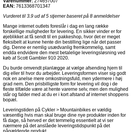
Varenummer:
274657007
EAN:
7613368701347
Vurderet til
3.9
ud af 5 stjerner baseret på
8
anmeldelser
Mange internet outlets foreslår i dag en lang række
forskellige muligheder for levering. En sikker vinder er for
øjeblikket at få sendt til en pakkeshop, hvor det er meget
fleksibelt at kunne hente din bestilling lige når det passer
dig. Denne er nemlig usædvanlig fremkommelig, samt
endda endvidere den mest betalelige leveringsløsning ved
køb af Scott Gambler 910 2020.
Du burde omvendt planlægge at vælge afsending hjem til
dig eller til hvor du arbejder. Leveringsformen viser sig godt
nok en anelse mere omkostningsfuld, men ydermere i høj
grad nem. Den prisbilligste form for levering vil dog i de
fleste tilfælde være at hente varerne selv, men den mulighed
står og falder med at du er i kort afstand af internet shoppens
bopæl.
Leveringstiden på Cykler > Mountainbikes er vældig
væsentlig hvis man skal bruge dine nye produkter inden for
få dage, så herved er det temmelig essentielt at vi ser
nærmere på det anslåede leveringstidspunkt på det
pågældende produkt.