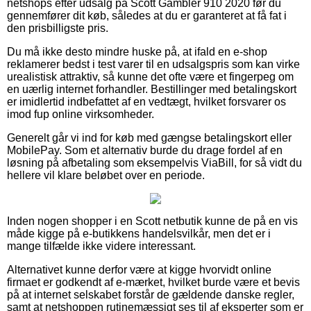
netshops efter udsalg på Scott Gambler 910 2020 før du
gennemfører dit køb, således at du er garanteret at få fat i
den prisbilligste pris.
Du må ikke desto mindre huske på, at ifald en e-shop
reklamerer bedst i test varer til en udsalgspris som kan virke
urealistisk attraktiv, så kunne det ofte være et fingerpeg om
en uærlig internet forhandler. Bestillinger med betalingskort
er imidlertid indbefattet af en vedtægt, hvilket forsvarer os
imod fup online virksomheder.
Generelt går vi ind for køb med gængse betalingskort eller
MobilePay. Som et alternativ burde du drage fordel af en
løsning på afbetaling som eksempelvis ViaBill, for så vidt du
hellere vil klare beløbet over en periode.
Inden nogen shopper i en Scott netbutik kunne de på en vis
måde kigge på e-butikkens handelsvilkår, men det er i
mange tilfælde ikke videre interessant.
Alternativet kunne derfor være at kigge hvorvidt online
firmaet er godkendt af e-mærket, hvilket burde være et bevis
på at internet selskabet forstår de gældende danske regler,
samt at netshoppen rutinemæssigt ses til af eksperter som er