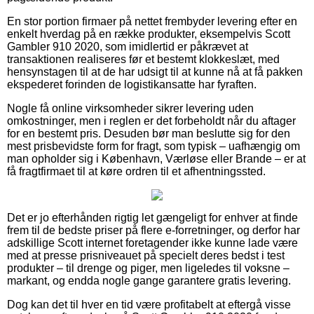
En stor portion firmaer på nettet frembyder levering efter en
enkelt hverdag på en række produkter, eksempelvis Scott
Gambler 910 2020, som imidlertid er påkrævet at
transaktionen realiseres før et bestemt klokkeslæt, med
hensynstagen til at de har udsigt til at kunne nå at få pakken
ekspederet forinden de logistikansatte har fyraften.
Nogle få online virksomheder sikrer levering uden
omkostninger, men i reglen er det forbeholdt når du aftager
for en bestemt pris. Desuden bør man beslutte sig for den
mest prisbevidste form for fragt, som typisk – uafhængig om
man opholder sig i København, Værløse eller Brande – er at
få fragtfirmaet til at køre ordren til et afhentningssted.
Det er jo efterhånden rigtig let gængeligt for enhver at finde
frem til de bedste priser på flere e-forretninger, og derfor har
adskillige Scott internet foretagender ikke kunne lade være
med at presse prisniveauet på specielt deres bedst i test
produkter – til drenge og piger, men ligeledes til voksne –
markant, og endda nogle gange garantere gratis levering.
Dog kan det til hver en tid være profitabelt at eftergå visse