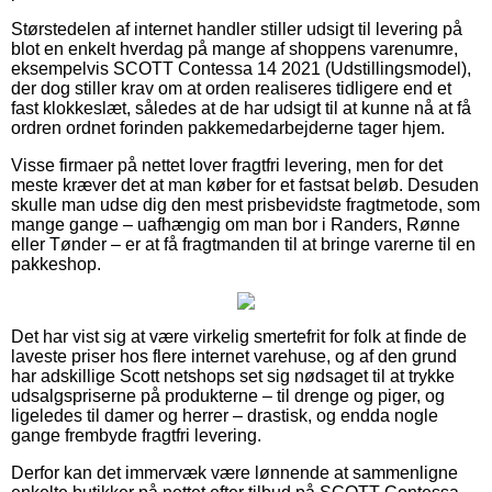
Størstedelen af internet handler stiller udsigt til levering på
blot en enkelt hverdag på mange af shoppens varenumre,
eksempelvis SCOTT Contessa 14 2021 (Udstillingsmodel),
der dog stiller krav om at orden realiseres tidligere end et
fast klokkeslæt, således at de har udsigt til at kunne nå at få
ordren ordnet forinden pakkemedarbejderne tager hjem.
Visse firmaer på nettet lover fragtfri levering, men for det
meste kræver det at man køber for et fastsat beløb. Desuden
skulle man udse dig den mest prisbevidste fragtmetode, som
mange gange – uafhængig om man bor i Randers, Rønne
eller Tønder – er at få fragtmanden til at bringe varerne til en
pakkeshop.
Det har vist sig at være virkelig smertefrit for folk at finde de
laveste priser hos flere internet varehuse, og af den grund
har adskillige Scott netshops set sig nødsaget til at trykke
udsalgspriserne på produkterne – til drenge og piger, og
ligeledes til damer og herrer – drastisk, og endda nogle
gange frembyde fragtfri levering.
Derfor kan det immervæk være lønnende at sammenligne