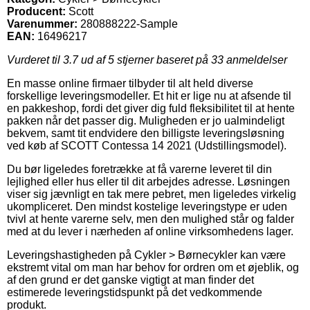
Producent:
Scott
Varenummer:
280888222-Sample
EAN:
16496217
Vurderet til
3.7
ud af 5 stjerner baseret på
33
anmeldelser
En masse online firmaer tilbyder til alt held diverse
forskellige leveringsmodeller. Et hit er lige nu at afsende til
en pakkeshop, fordi det giver dig fuld fleksibilitet til at hente
pakken når det passer dig. Muligheden er jo ualmindeligt
bekvem, samt tit endvidere den billigste leveringsløsning
ved køb af SCOTT Contessa 14 2021 (Udstillingsmodel).
Du bør ligeledes foretrække at få varerne leveret til din
lejlighed eller hus eller til dit arbejdes adresse. Løsningen
viser sig jævnligt en tak mere pebret, men ligeledes virkelig
ukompliceret. Den mindst kostelige leveringstype er uden
tvivl at hente varerne selv, men den mulighed står og falder
med at du lever i nærheden af online virksomhedens lager.
Leveringshastigheden på Cykler > Børnecykler kan være
ekstremt vital om man har behov for ordren om et øjeblik, og
af den grund er det ganske vigtigt at man finder det
estimerede leveringstidspunkt på det vedkommende
produkt.