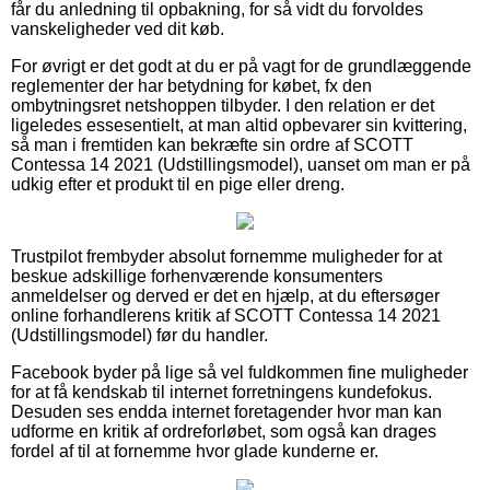
får du anledning til opbakning, for så vidt du forvoldes
vanskeligheder ved dit køb.
For øvrigt er det godt at du er på vagt for de grundlæggende
reglementer der har betydning for købet, fx den
ombytningsret netshoppen tilbyder. I den relation er det
ligeledes essesentielt, at man altid opbevarer sin kvittering,
så man i fremtiden kan bekræfte sin ordre af SCOTT
Contessa 14 2021 (Udstillingsmodel), uanset om man er på
udkig efter et produkt til en pige eller dreng.
Trustpilot frembyder absolut fornemme muligheder for at
beskue adskillige forhenværende konsumenters
anmeldelser og derved er det en hjælp, at du eftersøger
online forhandlerens kritik af SCOTT Contessa 14 2021
(Udstillingsmodel) før du handler.
Facebook byder på lige så vel fuldkommen fine muligheder
for at få kendskab til internet forretningens kundefokus.
Desuden ses endda internet foretagender hvor man kan
udforme en kritik af ordreforløbet, som også kan drages
fordel af til at fornemme hvor glade kunderne er.