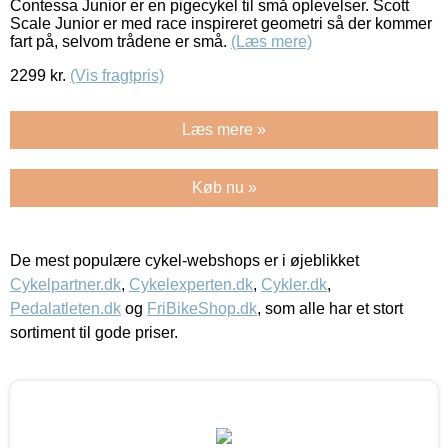
Contessa Junior er en pigecykel til små oplevelser. Scott
Scale Junior er med race inspireret geometri så der kommer
fart på, selvom trådene er små.
(Læs mere)
2299
kr.
(Vis fragtpris)
Læs mere »
Køb nu »
De mest populære cykel-webshops er i øjeblikket
Cykelpartner.dk
,
Cykelexperten.dk
,
Cykler.dk
,
Pedalatleten.dk
og
FriBikeShop.dk
, som alle har et stort
sortiment til gode priser.