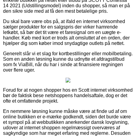
enkelte butikker på nettet efter tilbud på SCOTT Contessa
14 2021 (Udstillingsmodel) inden du shopper, så man er på
den sikre side med at få den mest betalelige pris.
Du skal bare være obs på, at ifald en internet virksomhed
sælger produkter for en salgspris der virker hamrende
letkøbt, så bør det tit være et faresignal om en uægte e-
handler. Køb med kort er trods alt omsluttet af en orden, der
hjælper dig som køber imod snydagtige outlets på nettet.
Generelt slår vi et slag for kortbestillinger eller mobilbetaling.
Som en anden løsning kunne du udnytte et afdragstilbud
som fx ViaBill, når du har i sinde at finansiere regningen
over flere uger.
Forud for at nogen shopper hos en Scott internet virksomhed
bør de faktisk bese netshoppens handelsaftale, dog er det
ofte et omfattende projekt.
En nemmere løsning kunne måske være at finde ud af om
online butikken er e-mærke godkendt, siden det burde være
et sympol på at webbutikken anerkender dansk lovgivning,
udover at internet shoppen regelmæssigt overværes af
sagkyndige som har meget erfaring med reglerne. Desuden