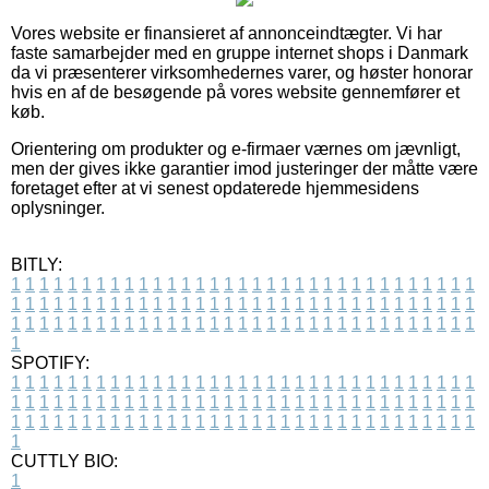
Vores website er finansieret af annonceindtægter. Vi har
faste samarbejder med en gruppe internet shops i Danmark
da vi præsenterer virksomhedernes varer, og høster honorar
hvis en af de besøgende på vores website gennemfører et
køb.
Orientering om produkter og e-firmaer værnes om jævnligt,
men der gives ikke garantier imod justeringer der måtte være
foretaget efter at vi senest opdaterede hjemmesidens
oplysninger.
BITLY:
1
1
1
1
1
1
1
1
1
1
1
1
1
1
1
1
1
1
1
1
1
1
1
1
1
1
1
1
1
1
1
1
1
1
1
1
1
1
1
1
1
1
1
1
1
1
1
1
1
1
1
1
1
1
1
1
1
1
1
1
1
1
1
1
1
1
1
1
1
1
1
1
1
1
1
1
1
1
1
1
1
1
1
1
1
1
1
1
1
1
1
1
1
1
1
1
1
1
1
1
SPOTIFY:
1
1
1
1
1
1
1
1
1
1
1
1
1
1
1
1
1
1
1
1
1
1
1
1
1
1
1
1
1
1
1
1
1
1
1
1
1
1
1
1
1
1
1
1
1
1
1
1
1
1
1
1
1
1
1
1
1
1
1
1
1
1
1
1
1
1
1
1
1
1
1
1
1
1
1
1
1
1
1
1
1
1
1
1
1
1
1
1
1
1
1
1
1
1
1
1
1
1
1
1
CUTTLY BIO:
1