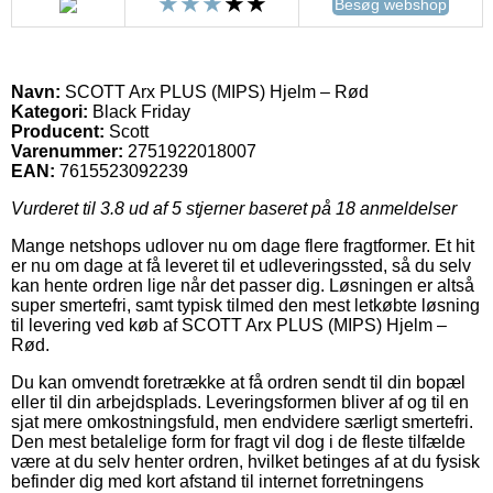
Besøg webshop
Navn:
SCOTT Arx PLUS (MIPS) Hjelm – Rød
Kategori:
Black Friday
Producent:
Scott
Varenummer:
2751922018007
EAN:
7615523092239
Vurderet til
3.8
ud af 5 stjerner baseret på
18
anmeldelser
Mange netshops udlover nu om dage flere fragtformer. Et hit
er nu om dage at få leveret til et udleveringssted, så du selv
kan hente ordren lige når det passer dig. Løsningen er altså
super smertefri, samt typisk tilmed den mest letkøbte løsning
til levering ved køb af SCOTT Arx PLUS (MIPS) Hjelm –
Rød.
Du kan omvendt foretrække at få ordren sendt til din bopæl
eller til din arbejdsplads. Leveringsformen bliver af og til en
sjat mere omkostningsfuld, men endvidere særligt smertefri.
Den mest betalelige form for fragt vil dog i de fleste tilfælde
være at du selv henter ordren, hvilket betinges af at du fysisk
befinder dig med kort afstand til internet forretningens