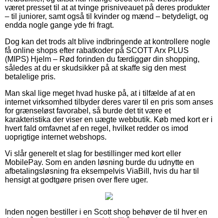
været presset til at at tvinge prisniveauet på deres produkter
– til juniorer, samt også til kvinder og mænd – betydeligt, og
endda nogle gange yde fri fragt.
Dog kan det trods alt blive indbringende at kontrollere nogle
få online shops efter rabatkoder på SCOTT Arx PLUS
(MIPS) Hjelm – Rød forinden du færdiggør din shopping,
således at du er skudsikker på at skaffe sig den mest
betalelige pris.
Man skal lige meget hvad huske på, at i tilfælde af at en
internet virksomhed tilbyder deres varer til en pris som anses
for grænseløst favorabel, så burde det tit være et
karakteristika der viser en uægte webbutik. Køb med kort er i
hvert fald omfavnet af en regel, hvilket redder os imod
uoprigtige internet webshops.
Vi slår generelt et slag for bestillinger med kort eller
MobilePay. Som en anden løsning burde du udnytte en
afbetalingsløsning fra eksempelvis ViaBill, hvis du har til
hensigt at godtgøre prisen over flere uger.
Inden nogen bestiller i en Scott shop behøver de til hver en