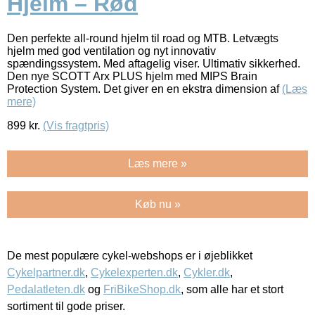
Hjelm – Rød
Den perfekte all-round hjelm til road og MTB. Letvægts
hjelm med god ventilation og nyt innovativ
spændingssystem. Med aftagelig viser. Ultimativ sikkerhed.
Den nye SCOTT Arx PLUS hjelm med MIPS Brain
Protection System. Det giver en en ekstra dimension af
(Læs
mere)
899
kr.
(Vis fragtpris)
Læs mere »
Køb nu »
De mest populære cykel-webshops er i øjeblikket
Cykelpartner.dk
,
Cykelexperten.dk
,
Cykler.dk
,
Pedalatleten.dk
og
FriBikeShop.dk
, som alle har et stort
sortiment til gode priser.