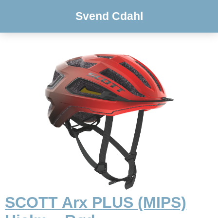
Svend Cdahl
SCOTT Arx PLUS (MIPS)