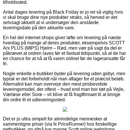
tilholdssted.
Antal dages levering på Black Friday er jo ret så vigtig hvis
vi skal bruge dine nye produkter straks, så herved er det
selvsagt aktuelt at vi undersøger den anslåede
leveringsdato på den aktuelle vare.
En hel del internet shops giver løfte om levering på næste
hverdag på mange af deres produkter, eksempelvis SCOTT
Arx PLUS (MIPS) Hjelm – Rød, men vær på vagt da det er
påkrævet at ordren laves før et fastsat tidspunkt, så at de har
en chance for at nå at få varen ordnet før de lageransatte får
fri.
Nogle enkelte e-butikker byder på levering uden gebyr, men
typisk er det forbeholdt når man aftager for et præcist beløb.
Alternativt kan man overveje den mest prisbevidste
leveringsmodel, der oftest – hvad end man bor tæt på Vejle,
Værløse eller Sorø – vil blive at få fragtfirmaet til at bringe
din ordre til et udleveringssted.
Det er jo ultra simpelt for almindelige mennesker at
sammenligne priser (via fx PriceRunner) hos forskellige
netbutikker, og altså har mange Scott online webshops