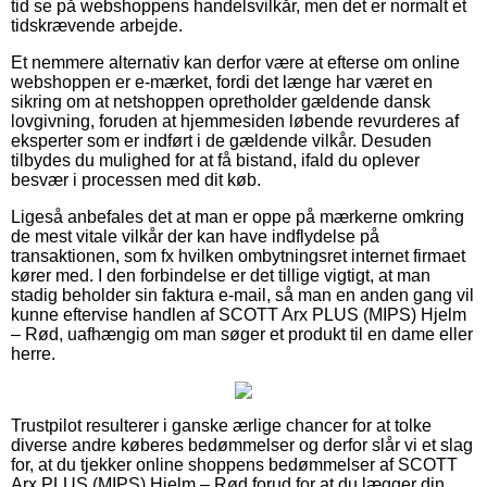
tid se på webshoppens handelsvilkår, men det er normalt et
tidskrævende arbejde.
Et nemmere alternativ kan derfor være at efterse om online
webshoppen er e-mærket, fordi det længe har været en
sikring om at netshoppen opretholder gældende dansk
lovgivning, foruden at hjemmesiden løbende revurderes af
eksperter som er indført i de gældende vilkår. Desuden
tilbydes du mulighed for at få bistand, ifald du oplever
besvær i processen med dit køb.
Ligeså anbefales det at man er oppe på mærkerne omkring
de mest vitale vilkår der kan have indflydelse på
transaktionen, som fx hvilken ombytningsret internet firmaet
kører med. I den forbindelse er det tillige vigtigt, at man
stadig beholder sin faktura e-mail, så man en anden gang vil
kunne eftervise handlen af SCOTT Arx PLUS (MIPS) Hjelm
– Rød, uafhængig om man søger et produkt til en dame eller
herre.
Trustpilot resulterer i ganske ærlige chancer for at tolke
diverse andre køberes bedømmelser og derfor slår vi et slag
for, at du tjekker online shoppens bedømmelser af SCOTT
Arx PLUS (MIPS) Hjelm – Rød forud for at du lægger din