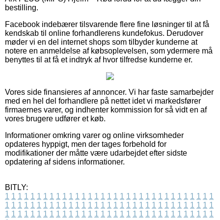
bestilling.
Facebook indebærer tilsvarende flere fine løsninger til at få
kendskab til online forhandlerens kundefokus. Derudover
møder vi en del internet shops som tilbyder kunderne at
notere en anmeldelse af købsoplevelsen, som ydermere må
benyttes til at få et indtryk af hvor tilfredse kunderne er.
Vores side finansieres af annoncer. Vi har faste samarbejder
med en hel del forhandlere på nettet idet vi markedsfører
firmaernes varer, og indhenter kommission for så vidt en af
vores brugere udfører et køb.
Informationer omkring varer og online virksomheder
opdateres hyppigt, men der tages forbehold for
modifikationer der måtte være udarbejdet efter sidste
opdatering af sidens informationer.
BITLY:
1
1
1
1
1
1
1
1
1
1
1
1
1
1
1
1
1
1
1
1
1
1
1
1
1
1
1
1
1
1
1
1
1
1
1
1
1
1
1
1
1
1
1
1
1
1
1
1
1
1
1
1
1
1
1
1
1
1
1
1
1
1
1
1
1
1
1
1
1
1
1
1
1
1
1
1
1
1
1
1
1
1
1
1
1
1
1
1
1
1
1
1
1
1
1
1
1
1
1